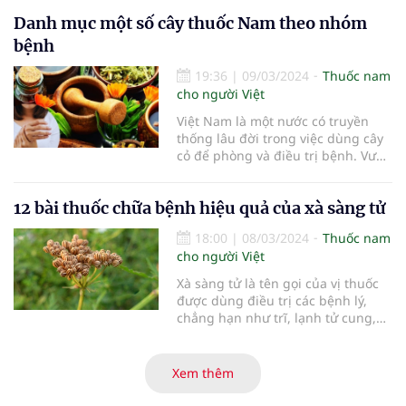
Danh mục một số cây thuốc Nam theo nhóm
bệnh
19:36
|
09/03/2024
Thuốc nam
cho người Việt
Việt Nam là một nước có truyền
thống lâu đời trong việc dùng cây
cỏ để phòng và điều trị bệnh. Vườn
thuốc nam có vai trò thiết thực
trong việc sơ cứu và chữa trị một
12 bài thuốc chữa bệnh hiệu quả của xà sàng tử
số bệnh thông thường.
18:00
|
08/03/2024
Thuốc nam
cho người Việt
Xà sàng tử là tên gọi của vị thuốc
được dùng điều trị các bệnh lý,
chẳng hạn như trĩ, lạnh tử cung,
bệnh viêm da hoặc vấn đề sinh lý
nam.
Xem thêm