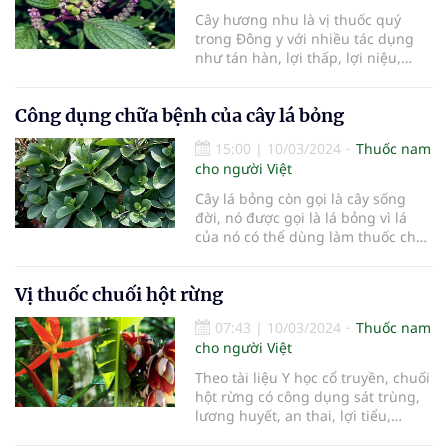
khó chịu dạ dày, đầy hơi, sỏi mật,
Cây hương nhu là vị thuốc quý
đau khớp, đau nhức cơ bắp, bệnh
trong Đông y với nhiều tác dụng
chàm, mẩn ngứa, bầm tím, viêm
như tán hàn, lợi thấp, lợi niệu,
vú, thông tắc tia sữa...
phát hãn, trị phù thũng,...
Công dụng chữa bệnh của cây lá bỏng
15:00
|
10/03/2024
Thuốc nam
cho người Việt
Cây lá bỏng còn gọi là cây sống
đời, nó được gọi là lá bỏng vì lá
của nó có thể dùng làm thuốc chữa
bỏng.
Vị thuốc chuối hột rừng
07:43
|
10/03/2024
Thuốc nam
cho người Việt
Theo tài liệu Y học cổ truyền, chuối
hột rừng có công dụng sát trùng,
lương huyết, an thai, lợi tiểu,…