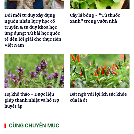
Đổi mới tư duy xây dựng
Cây lá bỏng - “Tủ thuốc
nguồn nhân lực y học cổ
xanh” trong vườn nhà
truyền & tư duy khoa học
ứng dụng: Từ bài học quốc
tế đến lời giải cho thực tiễn
Việt Nam
Hạ khô thảo - Dược liệu
Bất ngờ với lợi ích sức khỏe
giúp thanh nhiệt và hỗ trợ
của lá ớt
huyết áp
CÙNG CHUYÊN MỤC