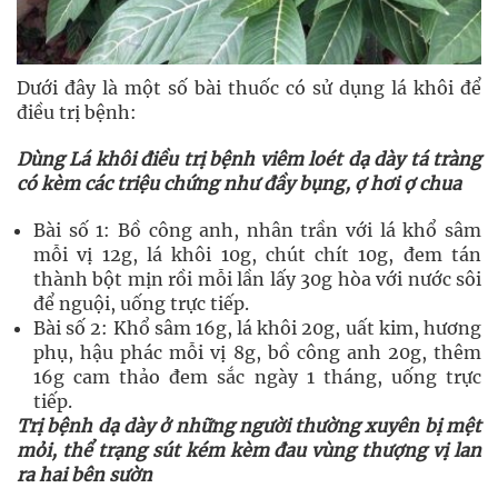
Dưới đây là một số bài thuốc có sử dụng lá khôi để
điều trị bệnh:
Dùng Lá khôi điều trị bệnh viêm loét dạ dày tá tràng
có kèm các triệu chứng như đầy bụng, ợ hơi ợ chua
Bài số 1: Bồ công anh, nhân trần với lá khổ sâm
mỗi vị 12g, lá khôi 10g, chút chít 10g, đem tán
thành bột mịn rồi mỗi lần lấy 30g hòa với nước sôi
để nguội, uống trực tiếp.
Bài số 2: Khổ sâm 16g, lá khôi 20g, uất kim, hương
phụ, hậu phác mỗi vị 8g, bồ công anh 20g, thêm
16g cam thảo đem sắc ngày 1 tháng, uống trực
tiếp.
Trị bệnh dạ dày ở những người thường xuyên bị mệt
mỏi, thể trạng sút kém kèm đau vùng thượng vị lan
ra hai bên sườn