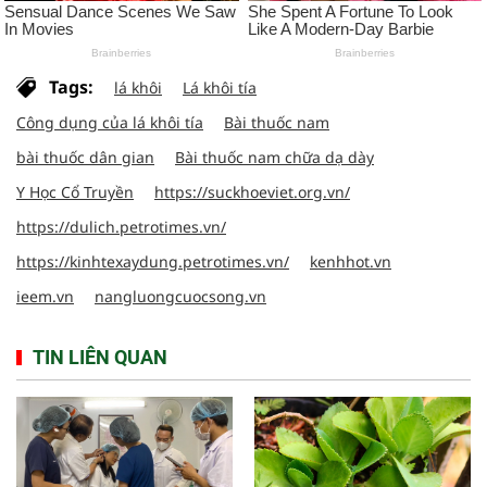
Tags:
lá khôi
Lá khôi tía
Công dụng của lá khôi tía
Bài thuốc nam
bài thuốc dân gian
Bài thuốc nam chữa dạ dày
Y Học Cổ Truyền
https://suckhoeviet.org.vn/
https://dulich.petrotimes.vn/
https://kinhtexaydung.petrotimes.vn/
kenhhot.vn
ieem.vn
nangluongcuocsong.vn
TIN LIÊN QUAN