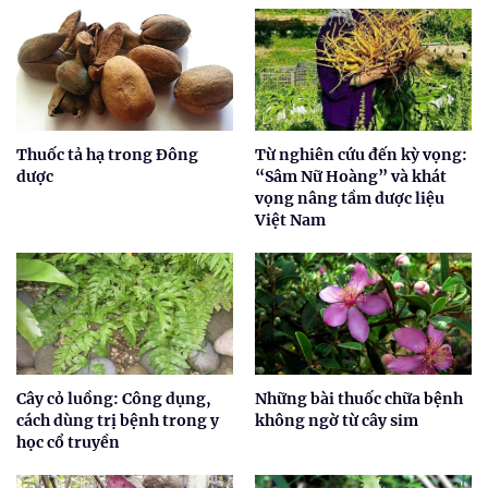
Thuốc tả hạ trong Đông
Từ nghiên cứu đến kỳ vọng:
dược
“Sâm Nữ Hoàng” và khát
vọng nâng tầm dược liệu
Việt Nam
Cây cỏ luồng: Công dụng,
Những bài thuốc chữa bệnh
cách dùng trị bệnh trong y
không ngờ từ cây sim
học cổ truyền