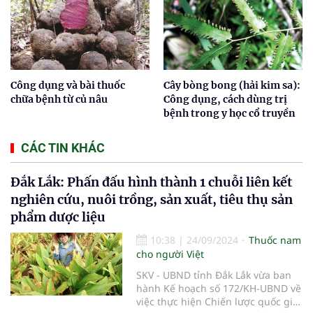
Công dụng và bài thuốc
Cây bòng bong (hải kim sa):
chữa bệnh từ củ nâu
Công dụng, cách dùng trị
bệnh trong y học cổ truyền
CÁC TIN KHÁC
Đắk Lắk: Phấn đấu hình thành 1 chuỗi liên kết
nghiên cứu, nuôi trồng, sản xuất, tiêu thụ sản
phẩm dược liệu
10:38
|
24/09/2024
Thuốc nam
cho người Việt
SKV - UBND tỉnh Đắk Lắk vừa ban
hành Kế hoạch số 172/KH-UBND về
việc thực hiện Chiến lược quốc gia