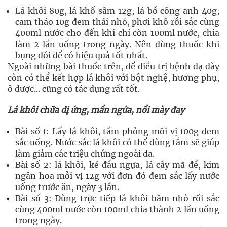
Lá khôi 80g, lá khổ sâm 12g, lá bồ công anh 40g,
cam thảo 10g đem thái nhỏ, phơi khô rồi sắc cùng
400ml nước cho đến khi chỉ còn 100ml nước, chia
làm 2 lần uống trong ngày. Nên dùng thuốc khi
bụng đói để có hiệu quả tốt nhất.
Ngoài những bài thuốc trên, để điều trị bệnh dạ dày
còn có thể kết hợp lá khôi với bột nghệ, hương phụ,
ô dược... cũng có tác dụng rất tốt.
Lá khôi chữa dị ứng, mẩn ngứa, nổi mày đay
Bài số 1: Lấy lá khôi, tầm phỏng mỗi vị 100g đem
sắc uống. Nước sắc lá khôi có thể dùng tắm sẽ giúp
làm giảm các triệu chứng ngoài da.
Bài số 2: lá khôi, ké đầu ngựa, lá cây mã đề, kim
ngân hoa mỗi vị 12g với đơn đỏ đem sắc lấy nước
uống trước ăn, ngày 3 lần.
Bài số 3: Dùng trực tiếp lá khôi băm nhỏ rồi sắc
cùng 400ml nước còn 100ml chia thành 2 lần uống
trong ngày.