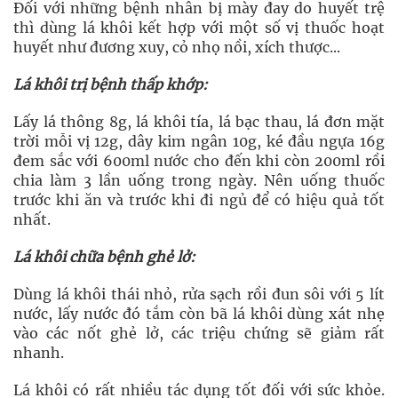
Đối với những bệnh nhân bị mày đay do huyết trệ
thì dùng lá khôi kết hợp với một số vị thuốc hoạt
huyết như đương xuy, cỏ nhọ nồi, xích thược...
Lá khôi trị bệnh thấp khớp:
Lấy lá thông 8g, lá khôi tía, lá bạc thau, lá đơn mặt
trời mỗi vị 12g, dây kim ngân 10g, ké đầu ngựa 16g
đem sắc với 600ml nước cho đến khi còn 200ml rồi
chia làm 3 lần uống trong ngày. Nên uống thuốc
trước khi ăn và trước khi đi ngủ để có hiệu quả tốt
nhất.
Lá khôi chữa
bệnh ghẻ
lở:
Dùng lá khôi thái nhỏ, rửa sạch rồi đun sôi với 5 lít
nước, lấy nước đó tắm còn bã lá khôi dùng xát nhẹ
vào các nốt ghẻ lở, các triệu chứng sẽ giảm rất
nhanh.
Lá khôi có rất nhiều tác dụng tốt đối với sức khỏe.