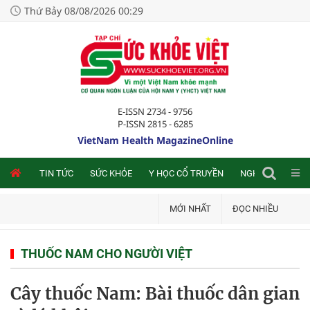
Thứ Bảy 08/08/2026 00:29
E-ISSN 2734 - 9756
P-ISSN 2815 - 6285
VietNam Health MagazineOnline
NLINE
TIN TỨC
SỨC KHỎE
Y HỌC CỔ TRUYỀN
NGHIÊN CỨU TRA
MỚI NHẤT
ĐỌC NHIỀU
THUỐC NAM CHO NGƯỜI VIỆT
Cây thuốc Nam: Bài thuốc dân gian