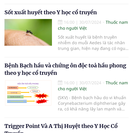
phát triển ngành Dược giai đoạn
đến năm 2030 và tầm nhìn đến
Sốt xuất huyết theo Y học cổ truyền
năm 2045 tỉnh Đắk Lắk.
16:00
|
30/07/2024
Thuốc nam
cho người Việt
Sốt xuất huyết là bệnh truyền
nhiễm do muỗi Aedes là tác nhân
trung gian, hiện nay đang có nguy
cơ chuyển thành dịch, Y học cổ
truyền gọi là Thử Thấp ôn bệnh
Bệnh Bạch hầu và chứng ôn độc toả hầu phong
đặc trưng của mùa Hạ. Đa phần
bệnh có thể tự khỏi nhưng có một
theo y học cổ truyền
tỷ lệ nhỏ có khả năng chuyển
nặng. Thông qua dấu hiệu cảnh
16:00
|
30/07/2024
Thuốc nam
báo nguy hiểm là giai đoạn phải xử
cho người Việt
trí kịp thời tránh gây hậu quả
(SKV) - Bệnh bạch hầu do vi khuẩn
không tốt. Do chưa có vắc-xin dự
Corynebacterium diphtheriae gây
phòng và thuốc đặc hiệu nên điều
ra, có khả năng lây lan mạnh và
trị triệu chứng và phòng cắt đường
nhanh chóng tạo thành dịch. Theo
truyền (diệt muỗi)
World Health Organization (WHO)
Trigger Point Và A Thị Huyệt theo Y Học Cổ
tỷ lệ tử vong chiếm 2-5% các ca bị
mắc bạch hầu [1,2]. Bệnh rất dễ