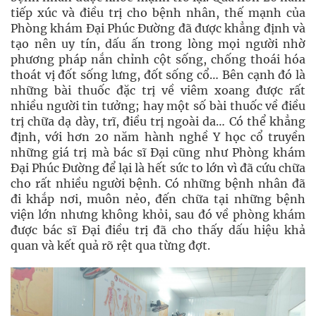
tiếp xúc và điều trị cho bệnh nhân, thế mạnh của
Phòng khám Đại Phúc Đường đã được khẳng định và
tạo nên uy tín, dấu ấn trong lòng mọi người nhờ
phương pháp nắn chỉnh cột sống, chống thoái hóa
thoát vị đốt sống lưng, đốt sống cổ… Bên cạnh đó là
những bài thuốc đặc trị về viêm xoang được rất
nhiều người tin tưởng; hay một số bài thuốc về điều
trị chữa dạ dày, trĩ, điều trị ngoài da… Có thể khẳng
định, với hơn 20 năm hành nghề Y học cổ truyền
những giá trị mà bác sĩ Đại cũng như Phòng khám
Đại Phúc Đường để lại là hết sức to lớn vì đã cứu chữa
cho rất nhiều người bệnh. Có những bệnh nhân đã
đi khắp nơi, muôn nẻo, đến chữa tại những bệnh
viện lớn nhưng không khỏi, sau đó về phòng khám
được bác sĩ Đại điều trị đã cho thấy dấu hiệu khả
quan và kết quả rõ rệt qua từng đợt.