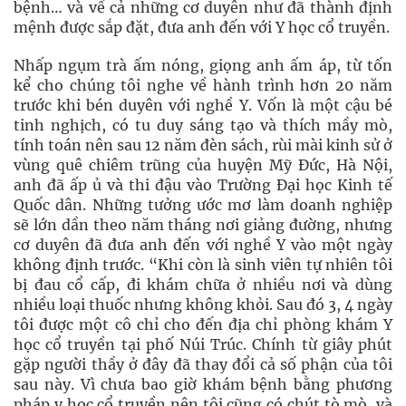
bệnh… và về cả những cơ duyên như đã thành định
mệnh được sắp đặt, đưa anh đến với Y học cổ truyền.
Nhấp ngụm trà ấm nóng, giọng anh ấm áp, từ tốn
kể cho chúng tôi nghe về hành trình hơn 20 năm
trước khi bén duyên với nghề Y. Vốn là một cậu bé
tinh nghịch, có tu duy sáng tạo và thích mầy mò,
tính toán nên sau 12 năm đèn sách, rùi mài kinh sử ở
vùng quê chiêm trũng của huyện Mỹ Đức, Hà Nội,
anh đã ấp ủ và thi đậu vào Trường Đại học Kinh tế
Quốc dân. Những tưởng ước mơ làm doanh nghiệp
sẽ lớn dần theo năm tháng nơi giảng đường, nhưng
cơ duyên đã đưa anh đến với nghề Y vào một ngày
không định trước. “Khi còn là sinh viên tự nhiên tôi
bị đau cổ cấp, đi khám chữa ở nhiều nơi và dùng
nhiều loại thuốc nhưng không khỏi. Sau đó 3, 4 ngày
tôi được một cô chỉ cho đến địa chỉ phòng khám Y
học cổ truyền tại phố Núi Trúc. Chính từ giây phút
gặp người thầy ở đây đã thay đổi cả số phận của tôi
sau này. Vì chưa bao giờ khám bệnh bằng phương
pháp y học cổ truyền nên tôi cũng có chút tò mò, và