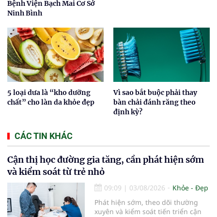
Bệnh Viện Bạch Mai Cơ Sở
Ninh Bình
5 loại dưa là “kho dưỡng
Vì sao bắt buộc phải thay
chất” cho làn da khỏe đẹp
bàn chải đánh răng theo
định kỳ?
CÁC TIN KHÁC
Cận thị học đường gia tăng, cần phát hiện sớm
và kiểm soát từ trẻ nhỏ
09:09
|
03/08/2026
Khỏe - Đẹp
Phát hiện sớm, theo dõi thường
xuyên và kiểm soát tiến triển cận