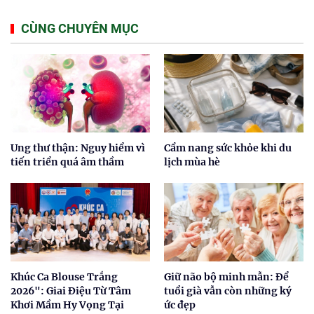
CÙNG CHUYÊN MỤC
Ung thư thận: Nguy hiểm vì
Cẩm nang sức khỏe khi du
tiến triển quá âm thầm
lịch mùa hè
Khúc Ca Blouse Trắng
Giữ não bộ minh mẫn: Để
2026": Giai Điệu Từ Tâm
tuổi già vẫn còn những ký
Khơi Mầm Hy Vọng Tại
ức đẹp