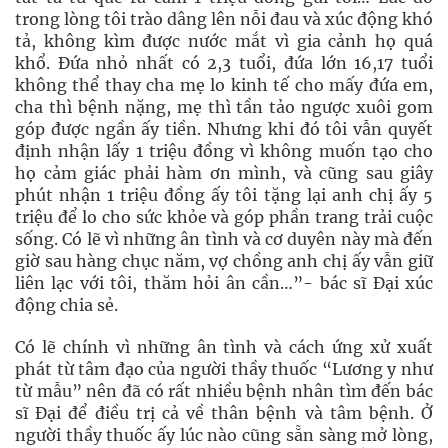
trong lòng tôi trào dâng lên nỗi đau và xúc động khó
tả, không kìm được nước mắt vì gia cảnh họ quá
khổ. Đứa nhỏ nhất có 2,3 tuổi, đứa lớn 16,17 tuổi
không thể thay cha mẹ lo kinh tế cho mấy đứa em,
cha thì bệnh nặng, mẹ thì tần tảo ngược xuôi gom
góp được ngần ấy tiền. Nhưng khi đó tôi vẫn quyết
định nhận lấy 1 triệu đồng vì không muốn tạo cho
họ cảm giác phải hàm ơn mình, và cũng sau giây
phút nhận 1 triệu đồng ấy tôi tặng lại anh chị ấy 5
triệu để lo cho sức khỏe và góp phần trang trải cuộc
sống. Có lẽ vì những ân tình và cơ duyên này mà đến
giờ sau hàng chục năm, vợ chồng anh chị ấy vẫn giữ
liên lạc với tôi, thăm hỏi ân cần…”- bác sĩ Đại xúc
động chia sẻ.
Có lẽ chính vì những ân tình và cách ứng xử xuất
phát từ tâm đạo của người thầy thuốc “Lương y như
từ mẫu” nên đã có rất nhiều bệnh nhân tìm đến bác
sĩ Đại để điều trị cả về thân bệnh và tâm bệnh. Ở
người thầy thuốc ấy lúc nào cũng sẵn sàng mở lòng,