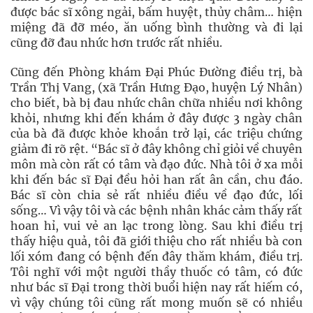
được bác sĩ xông ngải, bấm huyệt, thủy châm… hiện
miệng đã đỡ méo, ăn uống bình thường và đi lại
cũng đỡ đau nhức hơn trước rất nhiều.
Cũng đến Phòng khám Đại Phúc Đường điều trị, bà
Trần Thị Vang, (xã Trần Hưng Đạo, huyện Lý Nhân)
cho biết, bà bị đau nhức chân chữa nhiều nơi không
khỏi, nhưng khi đến khám ở đây được 3 ngày chân
của bà đã được khỏe khoắn trở lại, các triệu chứng
giảm đi rõ rệt. “Bác sĩ ở đây không chỉ giỏi về chuyên
môn mà còn rất có tâm và đạo đức. Nhà tôi ở xa mỗi
khi đến bác sĩ Đại đều hỏi han rất ân cần, chu đáo.
Bác sĩ còn chia sẻ rất nhiều điều về đạo đức, lối
sống… Vì vậy tôi và các bệnh nhân khác cảm thấy rất
hoan hỉ, vui vẻ an lạc trong lòng. Sau khi điều trị
thấy hiệu quả, tôi đã giới thiệu cho rất nhiều bà con
lối xóm đang có bệnh đến đây thăm khám, điều trị.
Tôi nghĩ với một người thầy thuốc có tâm, có đức
như bác sĩ Đại trong thời buổi hiện nay rất hiếm có,
vì vậy chúng tôi cũng rất mong muốn sẽ có nhiều