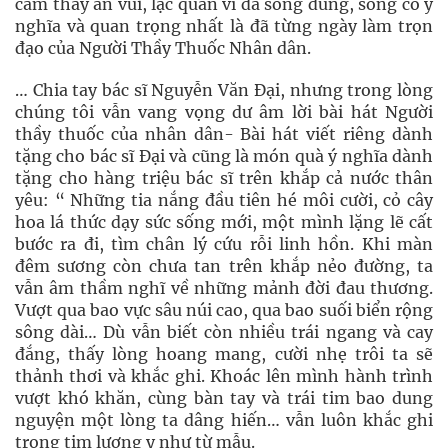
cảm thấy an vui, lạc quan vì đã sống đúng, sống có ý
nghĩa và quan trọng nhất là đã từng ngày làm trọn
đạo của Người Thầy Thuốc Nhân dân.
… Chia tay bác sĩ Nguyễn Văn Đại, nhưng trong lòng
chúng tôi vẫn vang vọng dư âm lời bài hát Người
thầy thuốc của nhân dân- Bài hát viết riêng dành
tặng cho bác sĩ Đại và cũng là món quà ý nghĩa dành
tặng cho hàng triệu bác sĩ trên khắp cả nước thân
yêu: “ Những tia nắng đầu tiên hé môi cười, cỏ cây
hoa lá thức dạy sức sống mới, một mình lặng lẽ cất
bước ra đi, tìm chân lý cứu rỗi linh hồn. Khi màn
đêm sương còn chưa tan trên khắp nẻo đường, ta
vẫn âm thầm nghĩ về những mảnh đời đau thương.
Vượt qua bao vực sâu núi cao, qua bao suối biển rộng
sông dài… Dù vẫn biết còn nhiều trái ngang và cay
đắng, thấy lòng hoang mang, cười nhẹ trôi ta sẽ
thảnh thơi và khắc ghi. Khoác lên mình hành trình
vượt khó khăn, cùng bàn tay và trái tim bao dung
nguyện một lòng ta dâng hiến… vẫn luôn khắc ghi
trong tim lương y như từ mẫu.