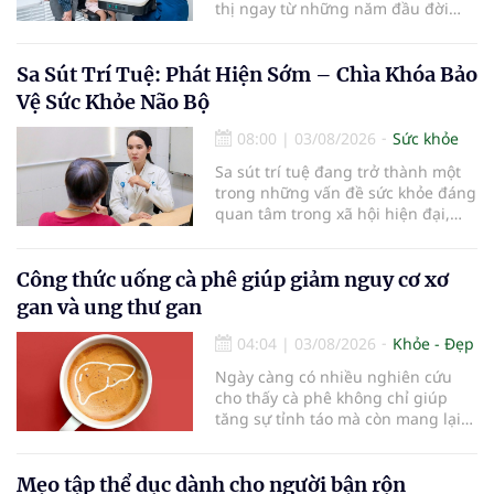
thị ngay từ những năm đầu đời
được các chuyên gia đánh giá là
chìa khóa bảo vệ thị lực lâu dài cho
trẻ. Đây cũng là định hướng của
Sa Sút Trí Tuệ: Phát Hiện Sớm – Chìa Khóa Bảo
Trung tâm Nhãn nhi và Kiểm soát
Vệ Sức Khỏe Não Bộ
cận thị vừa được Bệnh viện Đông
Đô đưa vào hoạt động ngày 1/8.
08:00
|
03/08/2026
Sức khỏe
Sa sút trí tuệ đang trở thành một
trong những vấn đề sức khỏe đáng
quan tâm trong xã hội hiện đại,
đặc biệt ở người lớn tuổi. Theo
thống kê y khoa, hiện có hơn 55
triệu người trên thế giới đang
Công thức uống cà phê giúp giảm nguy cơ xơ
sống chung với bệnh, trong đó
gan và ung thư gan
bệnh Alzheimer chiếm khoảng 60–
70% trường hợp.
04:04
|
03/08/2026
Khỏe - Đẹp
Ngày càng có nhiều nghiên cứu
cho thấy cà phê không chỉ giúp
tăng sự tỉnh táo mà còn mang lại
lợi ích cho nhiều cơ quan trong cơ
thể, đặc biệt là gan. Đây là cơ quan
đóng vai trò lọc độc tố, chuyển hóa
Mẹo tập thể dục dành cho người bận rộn