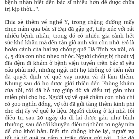
bệnh nhân biết đến bác sĩ nhiều hơn để được chữa
trị kịp thời…”.
Chia sẻ thêm về nghề Y, trong chặng đường mấy
chục năm qua bác sĩ Đại đã gặp gỡ, tiếp xúc với rất
nhiều bệnh nhân, trong đó có nhiều gia cảnh hết
sức khó khăn mà đến tận giờ anh vẫn còn nhớ. Đó là
hoàn cảnh của hai vợ chồng quê Hà Tĩnh xa xôi, có
4, 5 đứa con nhỏ nheo nhóc. Người chồng bị thoát vị
đĩa đệm đi khám ở bệnh viện tuyến trên bác sĩ yêu
cầu phải mổ, nhưng ngặt nỗi họ không có tiền nên
đã quyết định về quê vay mượn và đi làm thêm.
Nhưng sau đó họ được giới thiệu đến Phòng khám
của tôi, tôi đã hỗ trợ giúp đỡ và điều trị gần như
miễn phí cho họ. Người vợ về quê chăm con nhỏ chỉ
có 300 nghìn đồng, vợ tôi đã gửi tăng thêm kinh phí
cho chị ấy về quê lo liệu. Người chồng ở lại nhà tôi
điều trị sau 20 ngày đã đi lại được gần như bình
thường, sau đó tôi khuyên điều trị thêm 10 ngày nữa
để cho khỏi hẳn. Biết tin chồng khỏe lại, người vợ
tất tả từ quê ra cầm 1 triệu đồng gửi tôi… Lúc đó