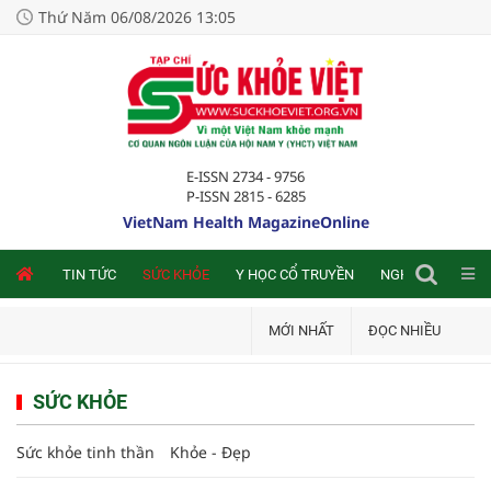
Thứ Năm 06/08/2026 13:05
E-ISSN 2734 - 9756
P-ISSN 2815 - 6285
VietNam Health MagazineOnline
NLINE
TIN TỨC
SỨC KHỎE
Y HỌC CỔ TRUYỀN
NGHIÊN CỨU TRA
MỚI NHẤT
ĐỌC NHIỀU
SỨC KHỎE
Sức khỏe tinh thần
Khỏe - Đẹp