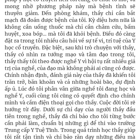
mong nhờ phương pháp này mà bệnh tình sẽ
thuyên giảm. Đến phòng khám, thầy chỉ cần bắt
mạch đã đoán được bệnh của tôi. Kỳ diệu hơn nữa là
không cần uống thuốc mà chỉ cần châm cứu, bấm
huyệt, xoa bóp… mà tôi đã khỏi bệnh. Điều đó càng
đặt ra trong tôi nhiều câu hỏi về sự tế vi, trí tuệ của Y
học cổ truyền. Đặc biệt, sau khi trò chuyện với thầy,
thầy có nhìn ra tướng mạo và tâm đạo trong tôi,
thầy thấy tôi theo được nghề Y vì hội tụ rất nhiều giá
trị của nghề, của đạo mà không phải ai cũng có được.
Chính nhận định, đánh giá này của thầy đã khiến tôi
trăn trở, băn khoăn và cả những hoài bão, dự định
ấp ủ. Lúc đó tôi phân vân giữa nghề tôi đang học và
nghề Y, cuối cùng tôi cũng có quyết định cho chính
mình và cầm điện thoại gọi cho thầy. Cuộc đời tôi rẽ
hướng từ đây. Dưới sự chỉ dạy của người thầy đầu
tiên trong nghề, thầy đã chỉ bảo cho tôi từng bước
cần phải làm, chuẩn bị những gì để thi vào trường
Trung cấp Y Tuệ Tĩnh. Trong quá trình học thầy giúp
tôi rất tận tình và chỉ bảo răn dạy những điều mà