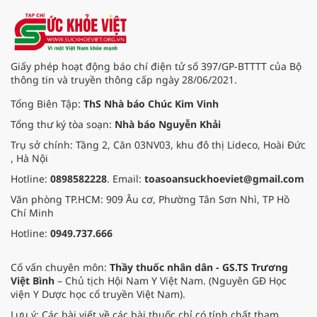
Giấy phép hoạt động báo chí điện tử số 397/GP-BTTTT của Bộ
thông tin và truyền thông cấp ngày 28/06/2021.
Tổng Biên Tập:
ThS Nhà báo Chúc Kim Vinh
Tổng thư ký tòa soạn:
Nhà báo Nguyễn Khải
Trụ sở chính: Tầng 2, Căn 03NV03, khu đô thị Lideco, Hoài Đức
, Hà Nội
Hotline:
0898582228
. Email:
toasoansuckhoeviet@gmail.com
Văn phòng TP.HCM: 909 Âu cơ, Phường Tân Sơn Nhì, TP Hồ
Chí Minh
Hotline:
0949.737.666
Cố vấn chuyên môn:
Thầy thuốc nhân dân - GS.TS Trương
Việt Bình
– Chủ tịch Hội Nam Y Việt Nam. (Nguyên GĐ Học
viện Y Dược học cổ truyền Việt Nam).
Lưu ý: Các bài viết về các bài thuốc chỉ có tính chất tham