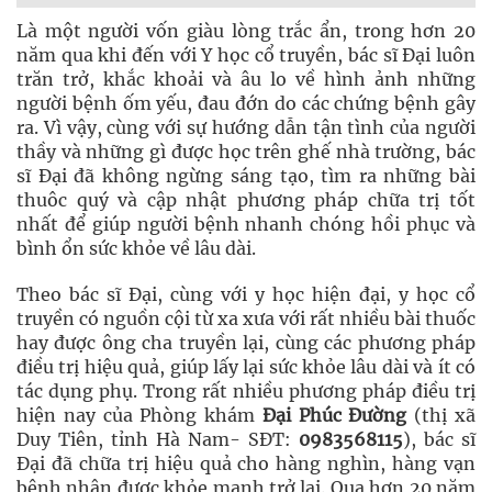
Là một người vốn giàu lòng trắc ẩn, trong hơn 20
năm qua khi đến với Y học cổ truyền, bác sĩ Đại luôn
trăn trở, khắc khoải và âu lo về hình ảnh những
người bệnh ốm yếu, đau đớn do các chứng bệnh gây
ra. Vì vậy, cùng với sự hướng dẫn tận tình của người
thầy và những gì được học trên ghế nhà trường, bác
sĩ Đại đã không ngừng sáng tạo, tìm ra những bài
thuôc quý và cập nhật phương pháp chữa trị tốt
nhất để giúp người bệnh nhanh chóng hồi phục và
bình ổn sức khỏe về lâu dài.
Theo bác sĩ Đại, cùng với y học hiện đại, y học cổ
truyền có nguồn cội từ xa xưa với rất nhiều bài thuốc
hay được ông cha truyền lại, cùng các phương pháp
điều trị hiệu quả, giúp lấy lại sức khỏe lâu dài và ít có
tác dụng phụ. Trong rất nhiều phương pháp điều trị
hiện nay của Phòng khám
Đại Phúc Đường
(thị xã
Duy Tiên, tỉnh Hà Nam- SĐT:
0983568115
), bác sĩ
Đại đã chữa trị hiệu quả cho hàng nghìn, hàng vạn
bệnh nhân được khỏe mạnh trở lại. Qua hơn 20 năm