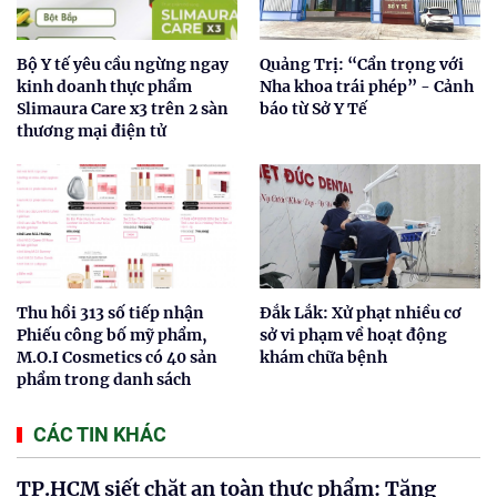
Bộ Y tế yêu cầu ngừng ngay
Quảng Trị: “Cẩn trọng với
kinh doanh thực phẩm
Nha khoa trái phép” - Cảnh
Slimaura Care x3 trên 2 sàn
báo từ Sở Y Tế
thương mại điện tử
Thu hồi 313 số tiếp nhận
Đắk Lắk: Xử phạt nhiều cơ
Phiếu công bố mỹ phẩm,
sở vi phạm về hoạt động
M.O.I Cosmetics có 40 sản
khám chữa bệnh
phẩm trong danh sách
CÁC TIN KHÁC
TP.HCM siết chặt an toàn thực phẩm: Tăng