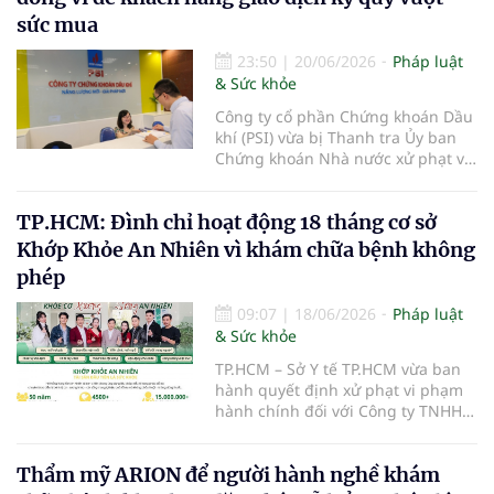
phạm trong hoạt động khám, chữa
sức mua
bệnh.
23:50
|
20/06/2026
Pháp luật
& Sức khỏe
Công ty cổ phần Chứng khoán Dầu
khí (PSI) vừa bị Thanh tra Ủy ban
Chứng khoán Nhà nước xử phạt vi
phạm hành chính trong lĩnh vực
chứng khoán và thị trường chứng
TP.HCM: Đình chỉ hoạt động 18 tháng cơ sở
khoán.
Khớp Khỏe An Nhiên vì khám chữa bệnh không
phép
09:07
|
18/06/2026
Pháp luật
& Sức khỏe
TP.HCM – Sở Y tế TP.HCM vừa ban
hành quyết định xử phạt vi phạm
hành chính đối với Công ty TNHH
Khớp Khỏe An Nhiên - An Dương
Vương do có hành vi cung cấp dịch
Thẩm mỹ ARION để người hành nghề khám
vụ khám bệnh, chữa bệnh khi chưa