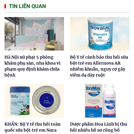
TIN LIÊN QUAN
Hà Nội xử phạt 5 phòng
Bộ Y tế cảnh báo thu hồi sữa
khám phụ sản, nha khoa vi
bột trẻ em Allernova AR
phạm quy định khám chữa
nhiễm khuẩn, nguy cơ gây
bệnh
viêm dạ dày ruột
KHẨN: Bộ Y tế thu hồi toàn
Dược phẩm Hoa Linh bị thu
quốc sữa bột trẻ em Nara
hồi nhiều hồ sơ công bố