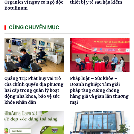
Organics vì nguy cơ ngộ độc
thiết bị y tế sau hậu kiểm
Botulinum
CÙNG CHUYÊN MỤC
Quảng Trị: Phát huy vai trò
Pháp luật – Sức khỏe –
của chính quyền địa phương
Doanh nghiệp: Tìm giải
hai cấp trong quản lý hoạt
pháp tăng cường chống
động nha khoa, bảo vệ sức
hàng giả và gian lận thương
khỏe Nhân dân
mại