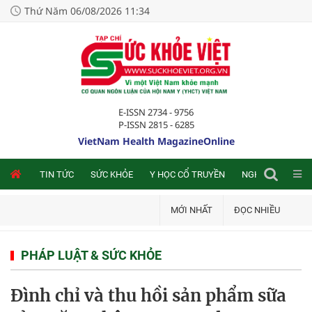
Thứ Năm 06/08/2026 11:34
E-ISSN 2734 - 9756
P-ISSN 2815 - 6285
VietNam Health MagazineOnline
NLINE
TIN TỨC
SỨC KHỎE
Y HỌC CỔ TRUYỀN
NGHIÊN CỨU TRA
MỚI NHẤT
ĐỌC NHIỀU
PHÁP LUẬT & SỨC KHỎE
Đình chỉ và thu hồi sản phẩm sữa