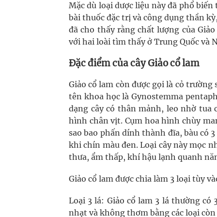
Mặc dù loại dược liệu này đã phổ biến
bài thuốc đặc trị và công dụng thần kỳ
đã cho thấy rằng chất lượng của Giảo
với hai loài tìm thấy ở Trung Quốc và 
Đặc điểm của cây Giảo cổ lam
Giảo cổ lam còn được gọi là cỏ trườn
tên khoa học là Gynostemma pentaphyl
dạng cây có thân mảnh, leo nhờ tua cu
hình chân vịt. Cụm hoa hình chùy ma
sao bao phấn dính thành đĩa, bàu có 
khi chín màu đen. Loại cây này mọc n
thưa, ẩm thấp, khí hậu lạnh quanh năm
Giảo cổ lam được chia làm 3 loại tùy và
Loại 3 lá: Giảo cổ lam 3 lá thường có 
nhạt và không thơm bằng các loại còn l