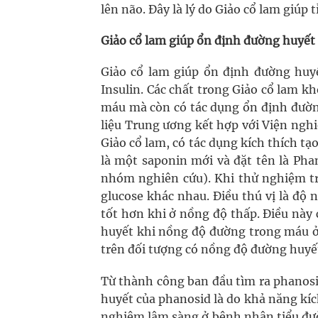
lên não. Đây là lý do Giảo cổ lam giúp 
Giảo cổ lam giúp ổn định đường huyết
Giảo cổ lam giúp ổn định đường huyết
Insulin. Các chất trong Giảo cổ lam kh
máu mà còn có tác dụng ổn định đườn
liệu Trung ương kết hợp với Viện nghi
Giảo cổ lam, có tác dụng kích thích t
là một saponin mới và đặt tên là Ph
nhóm nghiên cứu). Khi thử nghiệm tr
glucose khác nhau. Điều thú vị là độ 
tốt hơn khi ở nồng độ thấp. Điều này
huyết khi nồng độ đường trong máu ở
trên đối tượng có nồng độ đường huyết
Từ thành công ban đầu tìm ra phanosi
huyết của phanosid là do khả năng kích
nghiệm lâm sàng ở bệnh nhân tiểu đườ