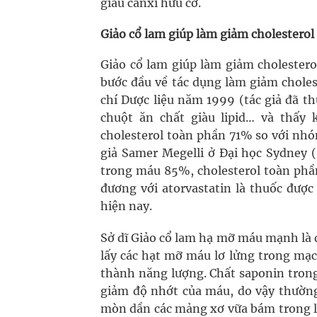
giàu canxi hữu cơ.
Giảo cổ lam giúp làm giảm cholesterol
Giảo cổ lam giúp làm giảm cholester
bước đầu về tác dụng làm giảm chole
chí Dược liệu năm 1999 (tác giả đã t
chuột ăn chất giàu lipid… và thấy
cholesterol toàn phần 71% so với nhó
giả Samer Megelli ở Đại học Sydney 
trong máu 85%, cholesterol toàn ph
đương với atorvastatin là thuốc đượ
hiện nay.
Sở dĩ Giảo cổ lam hạ mỡ máu mạnh là 
lấy các hạt mỡ máu lơ lửng trong mạ
thành năng lượng. Chất saponin trong
giảm độ nhớt của máu, do vậy thường
mòn dần các mảng xơ vữa bám trong l