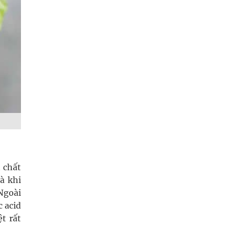
 chất
à khi
Ngoài
c acid
t rất