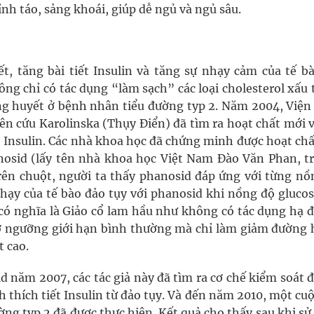
tỉnh táo, sảng khoái, giúp dễ ngủ và ngủ sâu.
, tăng bài tiết Insulin và tăng sự nhạy cảm của tế bà
ông chỉ có tác dụng “làm sạch” các loại cholesterol xấu
g huyết ở bệnh nhân tiểu đường typ 2. Năm 2004, Viện
ên cứu Karolinska (Thụy Điển) đã tìm ra hoạt chất mới 
ạo Insulin. Các nhà khoa học đã chứng minh được hoạt ch
anosid (lấy tên nhà khoa học Việt Nam Đào Văn Phan, t
ên chuột, người ta thấy phanosid đáp ứng với từng nồ
nhạy của tế bào đảo tụy với phanosid khi nồng độ gluco
 có nghĩa là Giảo cổ lam hầu như không có tác dụng hạ 
 ngưỡng giới hạn bình thường mà chỉ làm giảm đường 
 cao.
d năm 2007, các tác giả này đã tìm ra cơ chế kiểm soát 
 thích tiết Insulin từ đảo tụy. Và đến năm 2010, một cu
ng typ 2 đã được thực hiện. Kết quả cho thấy sau khi sử