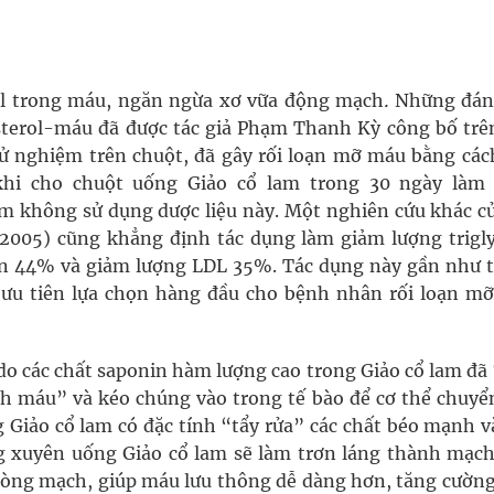
ol trong máu, ngăn ngừa xơ vữa động mạch
.
Những đán
sterol-máu đã được tác giả Phạm Thanh Kỳ công bố trê
hử nghiệm trên chuột, đã gây rối loạn mỡ máu bằng các
 khi cho chuột uống Giảo cổ lam trong 30 ngày làm
m không sử dụng dược liệu này. Một nghiên cứu khác củ
(2005) cũng khẳng định tác dụng làm giảm lượng trigly
ần 44% và giảm lượng LDL 35%. Tác dụng này gần như 
c ưu tiên lựa chọn hàng đầu cho bệnh nhân rối loạn m
do các chất saponin hàm lượng cao trong Giảo cổ lam đã
ch máu” và kéo chúng vào trong tế bào để cơ thể chuyể
 Giảo cổ lam có đặc tính “tẩy rửa” các chất béo mạnh v
 xuyên uống Giảo cổ lam sẽ làm trơn láng thành mạch
òng mạch, giúp máu lưu thông dễ dàng hơn, tăng cườn