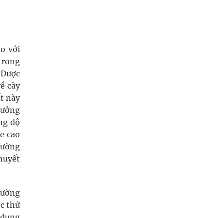
o với
 trong
 Dược
về cây
ất này
rưởng
ng độ
se cao
đường
huyết
đường
ộc thử
 dụng