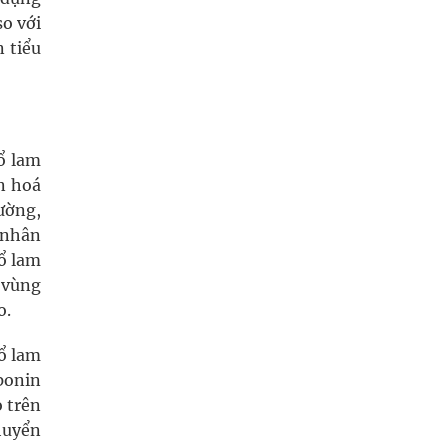
so với
 tiểu
ổ lam
n hoá
ường,
 nhân
cổ lam
 vùng
o.
cổ lam
aponin
o trên
huyển