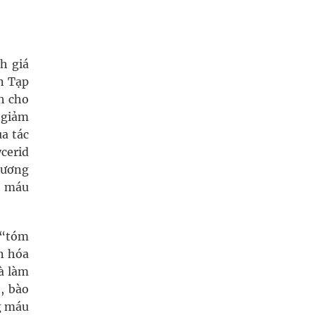
h giá
n Tạp
h cho
 giảm
a tác
cerid
tương
ỡ máu
 “tóm
n hóa
à làm
, bào
g máu