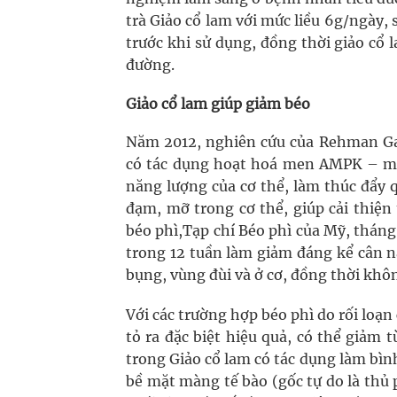
trà Giảo cổ lam với mức liều 6g/ngày,
trước khi sử dụng, đồng thời giảo cổ
đường.
Giảo cổ lam giúp giảm béo
Năm 2012, nghiên cứu của Rehman Gau
có tác dụng hoạt hoá men AMPK – một
năng lượng của cơ thể, làm thúc đẩy 
đạm, mỡ trong cơ thể, giúp cải thiện
béo phì,Tạp chí Béo phì của Mỹ, tháng
trong 12 tuần làm giảm đáng kể cân 
bụng, vùng đùi và ở cơ, đồng thời kh
Với các trường hợp béo phì do rối loạn
tỏ ra đặc biệt hiệu quả, có thể giảm t
trong Giảo cổ lam có tác dụng làm bìn
bề mặt màng tế bào (gốc tự do là thủ