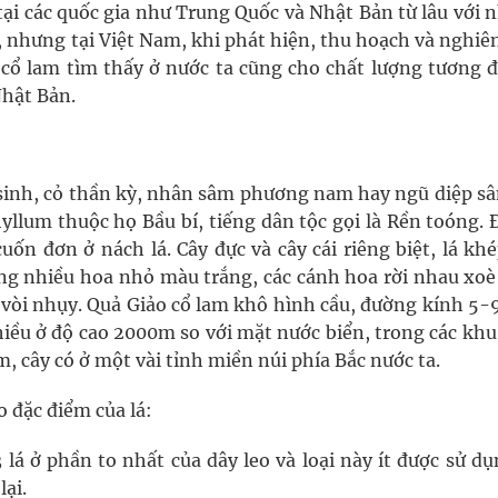
 tại các quốc gia như Trung Quốc và Nhật Bản từ lâu với
, nhưng tại Việt Nam, khi phát hiện, thu hoạch và nghiê
 cổ lam tìm thấy ở nước ta cũng cho chất lượng tương 
Nhật Bản.
g sinh, cỏ thần kỳ, nhân sâm phương nam hay ngũ diệp sâ
lum thuộc họ Bầu bí, tiếng dân tộc gọi là Rền toóng. Đ
ốn đơn ở nách lá. Cây đực và cây cái riêng biệt, lá kh
ng nhiều hoa nhỏ màu trắng, các cánh hoa rời nhau xoè
3 vòi nhụy. Quả Giảo cổ lam khô hình cầu, đường kính 5
hiều ở độ cao 2000m so với mặt nước biển, trong các khu
, cây có ở một vài tỉnh miền núi phía Bắc nước ta.
o đặc điểm của lá:
3 lá ở phần to nhất của dây leo và loại này ít được sử dụ
ại.