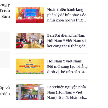
rong y
Hoàn thiện hành lang
 Triều
pháp lý để bứt phá: Góc
, Sâm
nhìn khoa học và thực
tiễn tại Tọa đàm " Đề
xuất một số nội dung
Ban Đại diện phía Nam
cho Luật Y dược cổ
Hội Nam Y Việt Nam sơ
truyền Việt Nam"
kết công tác 6 tháng đầu
năm 2026
Hội Nam Y Việt Nam:
Đổi mới sáng tạo, khẳng
định vị thế trên nền tảng
y học cổ truyền và khoa
học hiện đại
Ban Thiện nguyện phía
ấp và
Nam (Hội Nam y Việt
 nhiều
Nam) tổ chức khám chữa
bệnh y học cổ truyền và