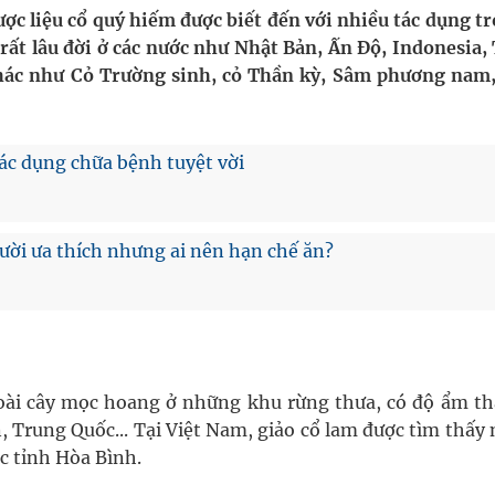
NMLD Dung Quất
ợc liệu cổ quý hiếm được biết đến với nhiều tác dụng t
 rất lâu đời ở các nước như Nhật Bản, Ấn Độ, Indonesia,
ịnh kỳ, khám sàng lọc miễn phí
khác như Cỏ Trường sinh, cỏ Thần kỳ, Sâm phương nam
ầm
i sầu riêng 2026
ác dụng chữa bệnh tuyệt vời
ười ưa thích nhưng ai nên hạn chế ăn?
loài cây mọc hoang ở những khu rừng thưa, có độ ẩm th
, Trung Quốc... Tại Việt Nam, giảo cổ lam được tìm thấy
c tỉnh Hòa Bình.