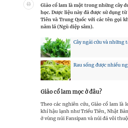
BSR tăng 12,5% năng lực tồn chứa dầu thô tại 
Giảo cổ lam là một trong những cây dư
học. Dược liệu này đã được sử dụng từ
Gần 30% dân số cả nước đã được khám sức khỏe đ
Tiên và Trung Quốc với các tên gọi 
năm lá (Ngũ diệp sâm).
Ung thư thận: Nguy hiểm vì tiến triển quá âm th
Nhiều chuỗi hoạt động lớn được diễn ra tại Lễ hộ
Cây ngải cứu và những t
Rau sống được nhiều ng
Giảo cổ lam mọc ở đâu?
Theo các nghiên cứu, Giảo cổ lam là 
khí hậu lạnh như Triều Tiên, Nhật Bản
ở vùng núi Fansipan và núi đá vôi thuộ