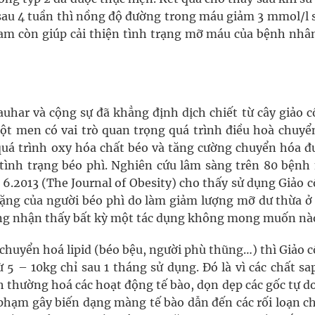
 sau 4 tuần thì nồng độ đường trong máu giảm 3 mmol/l 
 lam còn giúp cải thiện tình trạng mỡ máu của bệnh nhân
har và cộng sự đã khẳng định dịch chiết từ cây giảo c
 men có vai trò quan trọng quá trình điều hoà chuyể
quá trình oxy hóa chất béo và tăng cường chuyển hóa đ
 tình trạng béo phì. Nghiên cứu lâm sàng trên 80 bệnh
 6.2013 (The Journal of Obesity) cho thấy sử dụng Giảo 
nặng của người béo phì do làm giảm lượng mỡ dư thừa ở
ông nhận thấy bất kỳ một tác dụng không mong muốn nà
 chuyển hoá lipid (béo bệu, người phù thũng…) thì Giảo 
ừ 5 – 10kg chỉ sau 1 tháng sử dụng. Đó là vì các chất s
h thường hoá các hoạt động tế bào, dọn dẹp các gốc tự d
 phạm gây biến dạng màng tế bào dẫn đến các rối loạn c