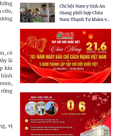
tặng quà cho 150 người
 những
Chi hội Nam y tỉnh An
dân tại xã Tân Tập
n cứu,
Giang phối hợp Chùa
đương
Nam Thạnh Tự khám và
cấp thuốc miễn phí cho
nhân dân
m, có
ây là
ép kín
 hình
-9mm,
 rừng
ng, vị