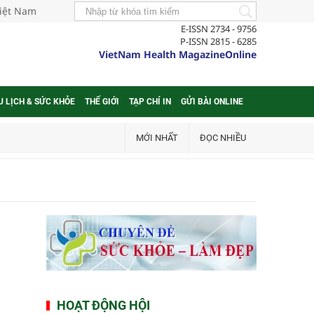
Việt Nam
E-ISSN 2734 - 9756
P-ISSN 2815 - 6285
VietNam Health MagazineOnline
U LỊCH & SỨC KHỎE
THẾ GIỚI
TẠP CHÍ IN
GỬI BÀI ONLINE
MỚI NHẤT
ĐỌC NHIỀU
,
HOẠT ĐỘNG HỘI