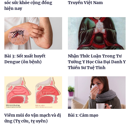
sóc sức khỏe cộng đồng
Truyền Việt Nam
hiện nay
Bài 3: Sốt xuất huyết
Nhận Thức Luận Trong Tư
Dengue (ôn bệnh)
Tưởng Y Học Của Đại Danh Y
Thiền Sư Tuệ Tĩnh
Viêm mũi do vận mạch và dị
Bài 1: Cảm mạo
ứng (Tỵ cừu, tỵ uyên)