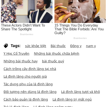
Tags:
sức khỏe Việt
Bài thuốc
Đông y
nam y
Y Học Cổ Truyền
Những bài thuốc chữa bệnh
Những bài thuốc hay
bài thuốc quý
Cách trồng cây đinh lăng tại nhà
Lá đinh lăng cho người già
Tác dụng phụ của lá đinh lăng
Đối tượng nên dùng lá đinh lăng
Lá đinh lăng tươi và khô
Cách bảo quản lá đinh lăng
Lá đinh lăng trị mất ngủ
Trà lá đinh lăng
Lá đinh lăng ngâm rượu