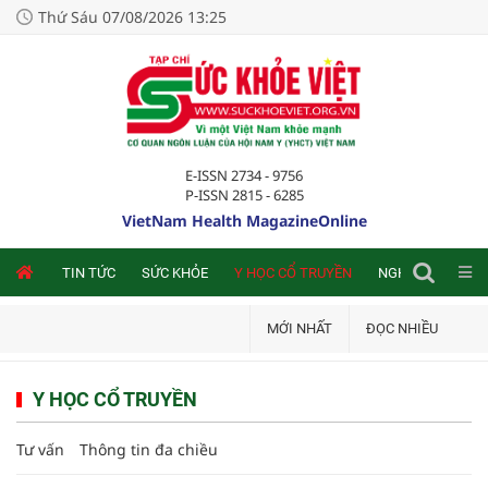
Thứ Sáu 07/08/2026 13:25
E-ISSN 2734 - 9756
P-ISSN 2815 - 6285
VietNam Health MagazineOnline
NLINE
TIN TỨC
SỨC KHỎE
Y HỌC CỔ TRUYỀN
NGHIÊN CỨU TRA
MỚI NHẤT
ĐỌC NHIỀU
Y HỌC CỔ TRUYỀN
Tư vấn
Thông tin đa chiều