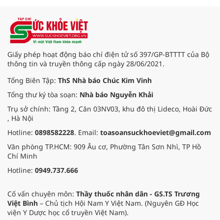
Minh) bắt đầu “thức giấc”. Thấu
hiểu và sẻ chia với nỗi đau xương
tủy ấy, chuyến khám chữa bệnh
thiện nguyện của đoàn thầy thuốc
Hội Nam y Việt Nam không chỉ
mang theo tình cảm tri ân, mà còn
Giấy phép hoạt động báo chí điện tử số 397/GP-BTTTT của Bộ
đem đến hơi ấm từ những phương
thông tin và truyền thông cấp ngày 28/06/2021.
pháp Nam y thuần Việt, giúp xoa
dịu cơn đau và nâng cao sức khỏe
Tổng Biên Tập:
ThS Nhà báo Chúc Kim Vinh
cho các cựu chiến binh trước sự
Tổng thư ký tòa soạn:
Nhà báo Nguyễn Khải
thay đổi đột ngột của thời tiết.
Trụ sở chính: Tầng 2, Căn 03NV03, khu đô thị Lideco, Hoài Đức
, Hà Nội
Hotline:
0898582228
. Email:
toasoansuckhoeviet@gmail.com
Văn phòng TP.HCM: 909 Âu cơ, Phường Tân Sơn Nhì, TP Hồ
Chí Minh
Hotline:
0949.737.666
Cố vấn chuyên môn:
Thầy thuốc nhân dân - GS.TS Trương
Việt Bình
– Chủ tịch Hội Nam Y Việt Nam. (Nguyên GĐ Học
viện Y Dược học cổ truyền Việt Nam).