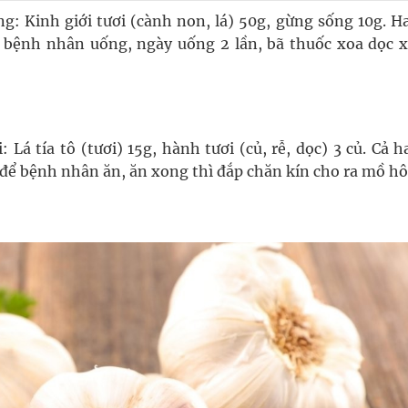
: Kinh giới tươi (cành non, lá) 50g, gừng sống 10g. Ha
ho bệnh nhân uống, ngày uống 2 lần, bã thuốc xoa dọc 
 tía tô (tươi) 15g, hành tươi (củ, rễ, dọc) 3 củ. Cả h
 để bệnh nhân ăn, ăn xong thì đắp chăn kín cho ra mồ hô