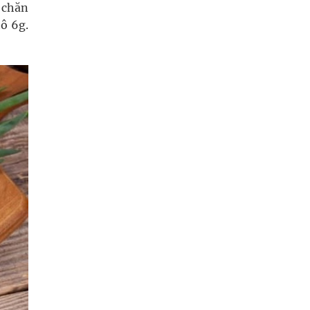
 chăn
tô 6g.