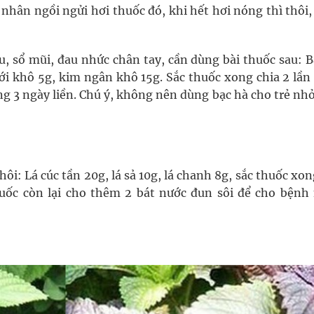
nhân ngồi ngửi hơi thuốc đó, khi hết hơi nóng thì thôi
u, sổ mũi, đau nhức chân tay, cần dùng bài thuốc sau: B
iới khô 5g, kim ngân khô 15g. Sắc thuốc xong chia 2 lần
ng 3 ngày liền. Chú ý, không nên dùng bạc hà cho trẻ nh
: Lá cúc tần 20g, lá sả 10g, lá chanh 8g, sắc thuốc xo
uốc còn lại cho thêm 2 bát nước đun sôi để cho bệnh