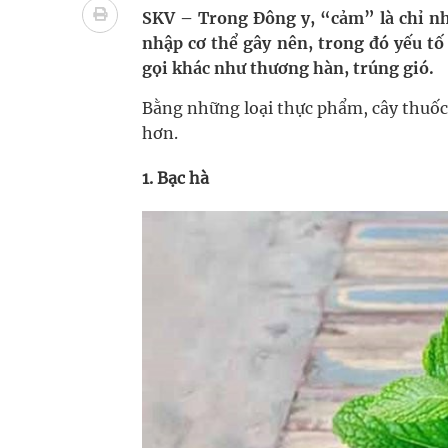
Ung thư thận: Nguy hiểm vì tiến triển quá âm th
SKV – Trong Đông y, “cảm” là chỉ nhữ
nhập cơ thể gây nên, trong đó yếu tố
Nhiều chuỗi hoạt động lớn được diễn ra tại Lễ hộ
gọi khác như thương hàn, trúng gió.
Tiếp tục rà soát, triển khai các nhiệm vụ trong lĩ
Bằng những loại thực phẩm, cây thuốc 
hơn.
Lâm Đồng: Quyết tâm đưa sân bay Liên Khương trở
1. Bạc hà
Tác Dụng Chống Kết Tập Tiểu Cầu Và Chống Đông
Quan Bằng Chứng Dược Lý Và Cơ Chế Phân Tử
Xây dựng bản đồ mạng lưới cấp cứu ngoại viện t