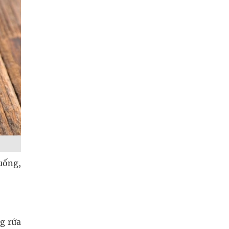
uống,
0g rửa