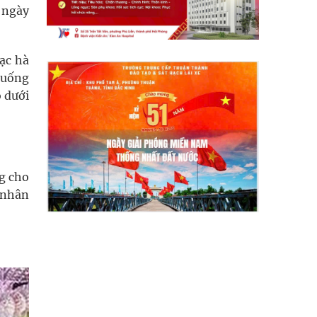
, ngày
ạc hà
 uống
ỏ dưới
ng cho
 nhân