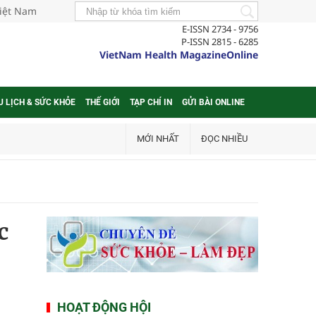
Việt Nam
E-ISSN 2734 - 9756
P-ISSN 2815 - 6285
VietNam Health MagazineOnline
U LỊCH & SỨC KHỎE
THẾ GIỚI
TẠP CHÍ IN
GỬI BÀI ONLINE
MỚI NHẤT
ĐỌC NHIỀU
c
HOẠT ĐỘNG HỘI