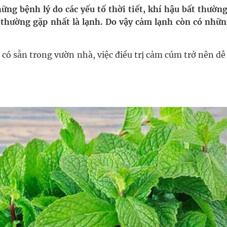
ầm
ng bệnh lý do các yếu tố thời tiết, khí hậu bất thườn
 thường gặp nhất là lạnh. Do vậy cảm lạnh còn có nhữn
i sầu riêng 2026
nh vực cấp cứu, điều trị đột quỵ
có sẵn trong vườn nhà, việc điều trị cảm cúm trở nên d
 lại khai thác vào ngày 19/8
 Máu Của Các Loài Nhân Sâm (Panax Spp.): Tổng
oàn quốc