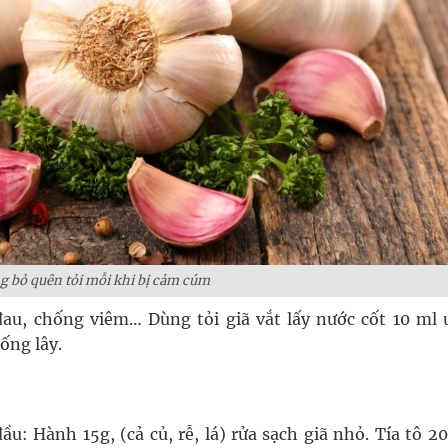
g bỏ quên tỏi mỗi khi bị cảm cúm
au, chống viêm… Dùng tỏi giã vắt lấy nước cốt 10 ml 
ống lây.
: Hành 15g, (cả củ, rễ, lá) rửa sạch giã nhỏ. Tía tô 2