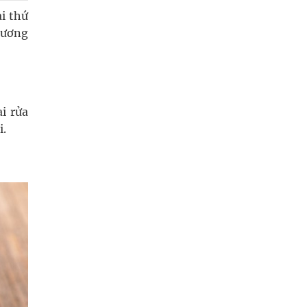
i thứ
xương
ai rửa
i.