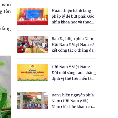
g xâm
Hoàn thiện hành lang
g tên
pháp lý để bứt phá: Góc
nhìn khoa học và thực
tiễn tại Tọa đàm " Đề
ễ dàng
xuất một số nội dung
Ban Đại diện phía Nam
cho Luật Y dược cổ
Hội Nam Y Việt Nam sơ
truyền Việt Nam"
kết công tác 6 tháng đầu
năm 2026
Hội Nam Y Việt Nam:
Đổi mới sáng tạo, khẳng
định vị thế trên nền tảng
y học cổ truyền và khoa
học hiện đại
Ban Thiện nguyện phía
Nam (Hội Nam y Việt
Nam) tổ chức khám chữa
bệnh y học cổ truyền và