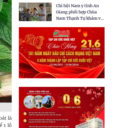
tặng quà cho 150 người
Chi hội Nam y tỉnh An
dân tại xã Tân Tập
Giang phối hợp Chùa
Nam Thạnh Tự khám và
cấp thuốc miễn phí cho
nhân dân
bát là
 1 lỗ