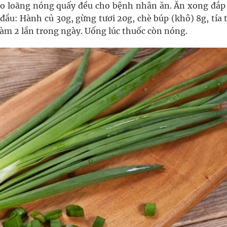
háo loãng nóng quấy đều cho bệnh nhân ăn. Ăn xong đắp
đầu: Hành củ 30g, gừng tươi 20g, chè búp (khô) 8g, tía 
àm 2 lần trong ngày. Uống lúc thuốc còn nóng.