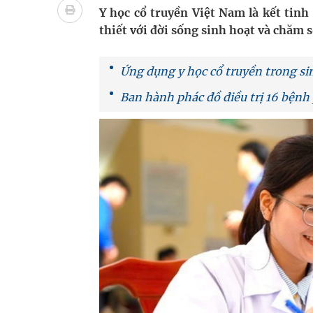
Vương Thành Công: Khi việc học bắt đầu từ trải 
Y học cổ truyền Việt Nam là kết tinh
thiết với đời sống sinh hoạt và chăm 
Chấn chỉnh hoạt động kinh doanh dược liệu
Giải pháp nâng cao thị lực thời hiện đại
Ứng dụng y học cổ truyền trong si
Ban hành phác đồ điều trị 16 bệnh 
Triển khai đồng bộ các giải pháp quản lý chất lư