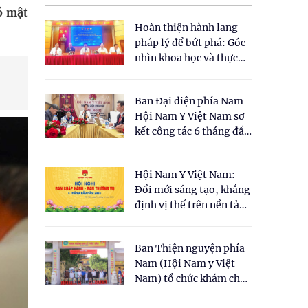
ó mật
Hoàn thiện hành lang
pháp lý để bứt phá: Góc
nhìn khoa học và thực
tiễn tại Tọa đàm " Đề
xuất một số nội dung
Ban Đại diện phía Nam
cho Luật Y dược cổ
Hội Nam Y Việt Nam sơ
truyền Việt Nam"
kết công tác 6 tháng đầu
năm 2026
Hội Nam Y Việt Nam:
Đổi mới sáng tạo, khẳng
định vị thế trên nền tảng
y học cổ truyền và khoa
học hiện đại
Ban Thiện nguyện phía
Nam (Hội Nam y Việt
Nam) tổ chức khám chữa
bệnh y học cổ truyền và