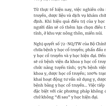
Từ thực tế hiện nay, việc nghiên cứu
truyền, dược liệu và dịch vụ khám ch
định. Khi hiệu quả điều trị của y họ
người dân sẽ có thêm lựa chọn điều t
tính, ở khu vực nông thôn, miền núi.
Nghị quyết số 72-NQ/TW của Bộ Chính
chữa bệnh y học cổ truyền; phấn đấu m
y học cổ truyền và y học hiện đại. Đ
sẽ có bệnh viện đa khoa y học cổ tru
chức năng tuyến tính; 95% bệnh viện
khoa y, dược học cổ truyền; 100% trạm
khai hoạt động tư vấn sử dụng y, dượ
bệnh bằng y học cổ truyền… Việc tiếp
đặc biệt với các phương pháp không 
chứ không “đi sau” y học hiện đại.