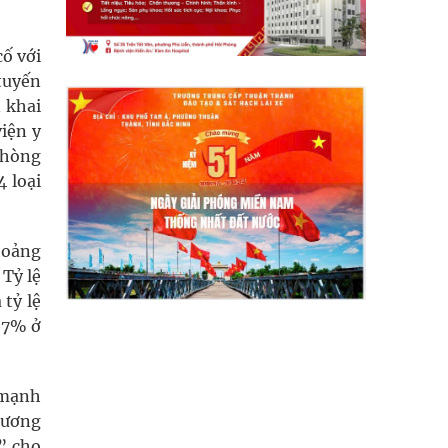
cố với
tuyến
n khai
viện y
phòng
4 loại
hoảng
 Tỷ lệ
 tỷ lệ
3,7% ở
 mạnh
hương
” cho