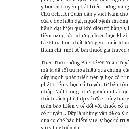
y học cổ truyền phát triển tương xứng
Chủ tịch Hội Quân dân y Việt Nam cho 
của y học hiện đại, người bệnh thường
bệnh đạt hiệu quả khi điều trị bằng y 
tiềm năng lớn nhưng chưa được khai 
tắc khoa học, chất lượng vị thuốc kh
thậm chí, một số bài thuốc gia truyền 
Theo Thứ trưởng Bộ Y tế Đỗ Xuân Tuyên
mà là để tối ưu hóa hiệu quả chung của
đẩy mạnh phát triển nền y học cổ tru
phát triển y học cổ truyền từ bảo tồn
nhập. Một trong những điểm nhấn quan 
chính sách phù hợp với đặc thù y học 
toán bảo hiểm y tế đối với thuốc cổ 
cổ truyền... Đây là những vấn đề có ý
qua cơ chế bảo hiểm y tế, y học cổ tr
với y học hiện đại.