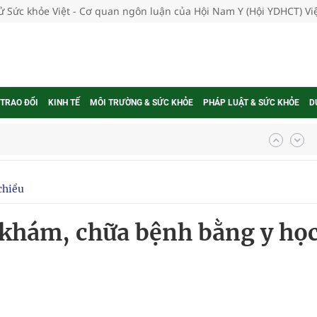
tử Sức khỏe Việt - Cơ quan ngôn luận của Hội Nam Y (Hội YDHCT) V
 TRAO ĐỔI
KINH TẾ
MÔI TRƯỜNG & SỨC KHỎE
PHÁP LUẬT & SỨC KHỎE
D
g, nhiệt độ cao nhất 35 độ
chiều
kỳ, khám sàng lọc cho người dân
 khám, chữa bệnh bằng y họ
ông cực hiệu quả
 chuyên gia