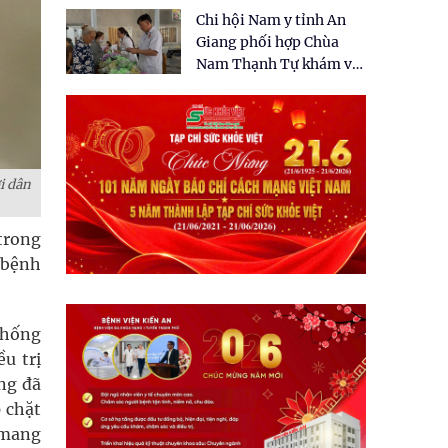
tặng quà cho 150 người
Chi hội Nam y tỉnh An
dân tại xã Tân Tập
Giang phối hợp Chùa
Nam Thạnh Tự khám và
cấp thuốc miễn phí cho
nhân dân
i dân
trong
a bệnh
thống
u trị
ng đã
 chặt
n mang