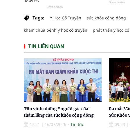
Tags:
Y Học Cổ Truyền
sức khỏe cộng đồng
khám chữa bệnh y học cổ truyền
phát triển y học cổ
TIN LIÊN QUAN
Tôn vinh những "người gác cửa"
Ra mắt Vă
thầm lặng của sức khỏe cộng đồng
Sức Khỏe V
17:21
|
16/07/2026
Tin tức
09:23
|