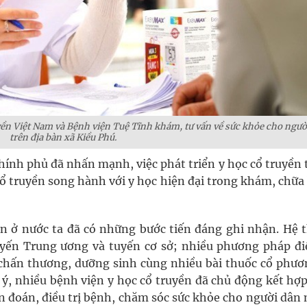
uyền Việt Nam và Bệnh viện Tuệ Tĩnh khám, tư vấn về sức khỏe cho ngườ
trên địa bàn xã Kiều Phú.
hính phủ đã nhấn mạnh, việc phát triển y học cổ truyền 
cổ truyền song hành với y học hiện đại trong khám, chữ
yền ở nước ta đã có những bước tiến đáng ghi nhận. Hệ 
yến Trung ương và tuyến cơ sở; nhiều phương pháp điề
 chấn thương, dưỡng sinh cùng nhiều bài thuốc cổ phươ
 ý, nhiều bệnh viện y học cổ truyền đã chủ động kết hợp
ẩn đoán, điều trị bệnh, chăm sóc sức khỏe cho người dâ