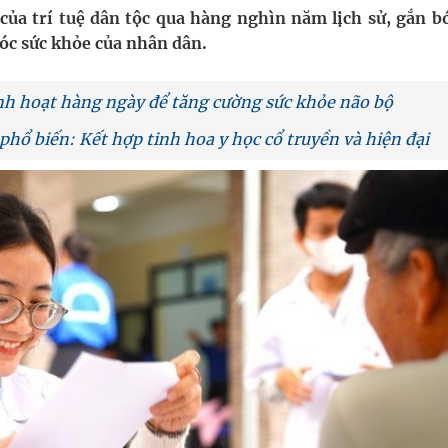
nghiệm thực tế
 của trí tuệ dân tộc qua hàng nghìn năm lịch sử, gắn b
sóc sức khỏe của nhân dân.
nh hoạt hàng ngày để tăng cường sức khỏe não bộ
phổ biến: Kết hợp tinh hoa y học cổ truyền và hiện đại
ợng thuốc