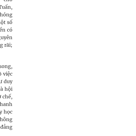
 Tuấn,
 chóng
một số
yền có
guyên
 rãi;
 song,
õ việc
ư duy
và hội
ơ chế,
 thanh
y học
 thông
h đẳng