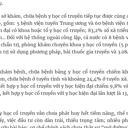
ụ.
 sở khám, chữa bệnh y học cổ truyền tiếp tục được củng 
p, gồm: 5 bệnh viện tuyến Trung ương và 60 bệnh viện 
 đại có khoa hoặc tổ y học cổ truyền; 83,2% số xã triể
.. Đối với hệ thống ngoài công lập, cả nước có 8 bệnh 
 chẩn trị, phòng khám chuyên khoa y học cổ truyền (5 
 trị sử dụng phương pháp, bài thuốc gia truyền và 3.08
 khám bệnh, chữa bệnh bằng y học cổ truyền chiếm k
ám, chữa bệnh ở tuyến tỉnh và khoảng 24,4% ở tuyến xã.
 kết hợp y học cổ truyền với y học hiện đại chiếm 9,8% và
, kết hợp y học cổ truyền với y học hiện đại lần lượt là 1
 y học cổ truyền vẫn chưa phát huy hết tiềm năng, thế
ấy, việc đầu tư còn dàn trải, thiếu trọng tâm; nhiều p
 cứu bài bản; cơ chế chính sách chưa thật sự “mở đường