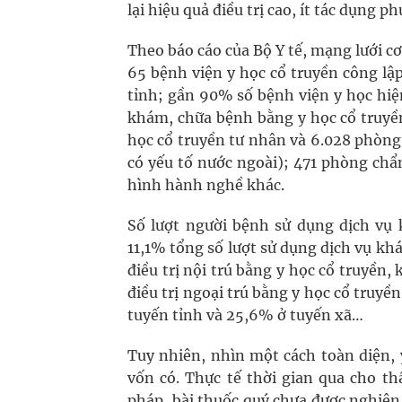
lại hiệu quả điều trị cao, ít tác dụng ph
Theo báo cáo của Bộ Y tế, mạng lưới cơ
65 bệnh viện y học cổ truyền công lậ
tỉnh; gần 90% số bệnh viện y học hiện
khám, chữa bệnh bằng y học cổ truyền.
học cổ truyền tư nhân và 6.028 phòng
có yếu tố nước ngoài); 471 phòng chẩn
hình hành nghề khác.
Số lượt người bệnh sử dụng dịch vụ
11,1% tổng số lượt sử dụng dịch vụ kh
điều trị nội trú bằng y học cổ truyền,
điều trị ngoại trú bằng y học cổ truyền
tuyến tỉnh và 25,6% ở tuyến xã…
Tuy nhiên, nhìn một cách toàn diện,
vốn có. Thực tế thời gian qua cho th
pháp, bài thuốc quý chưa được nghiên