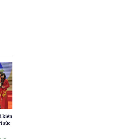
ỉ kiến
ì sức