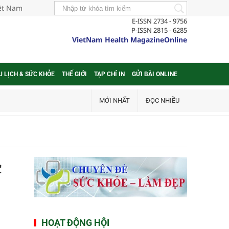
iệt Nam
E-ISSN 2734 - 9756
P-ISSN 2815 - 6285
VietNam Health MagazineOnline
U LỊCH & SỨC KHỎE
THẾ GIỚI
TẠP CHÍ IN
GỬI BÀI ONLINE
MỚI NHẤT
ĐỌC NHIỀU
c
HOẠT ĐỘNG HỘI