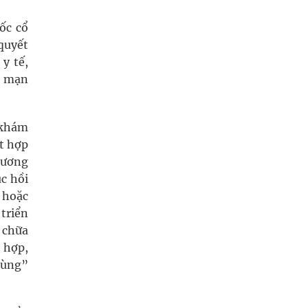
ốc cổ
quyết
y tế,
h mạn
 khám
ết hợp
 ương
c hồi
 hoặc
 triển
 chữa
 hợp,
cùng”