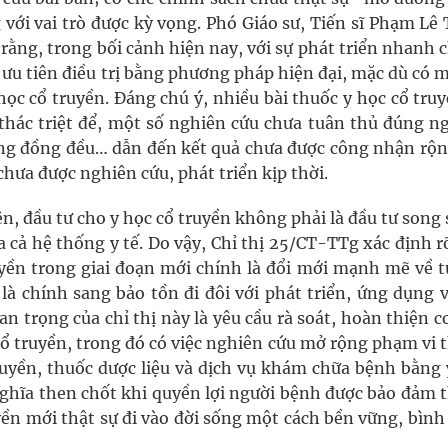
 với vai trò được kỳ vọng. Phó Giáo sư, Tiến sĩ Phạm Lê
rằng, trong bối cảnh hiện nay, với sự phát triển nhanh
 ưu tiên điều trị bằng phương pháp hiện đại, mặc dù có 
học cổ truyền. Đáng chú ý, nhiều bài thuốc y học cổ tru
thác triệt để, một số nghiên cứu chưa tuân thủ đúng n
ông đồng đều… dẫn đến kết quả chưa được công nhận rộng
chưa được nghiên cứu, phát triển kịp thời.
, đầu tư cho y học cổ truyền không phải là đầu tư song
 cả hệ thống y tế. Do vậy, Chỉ thị 25/CT-TTg xác định r
yền trong giai đoạn mới chính là đổi mới mạnh mẽ về t
 là chính sang bảo tồn đi đôi với phát triển, ứng dụng 
trọng của chỉ thị này là yêu cầu rà soát, hoàn thiện c
cổ truyền, trong đó có việc nghiên cứu mở rộng phạm vi
truyền, thuốc dược liệu và dịch vụ khám chữa bệnh bằng 
 nghĩa then chốt khi quyền lợi người bệnh được bảo đảm
uyền mới thật sự đi vào đời sống một cách bền vững, bìn