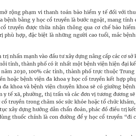
 mở rộng phạm vi thanh toán bảo hiểm y tế đối với thu
ữa bệnh bằng y học cổ truyền là bước ngoặt, mang tính 
c cổ truyền được thừa nhận thông qua cơ chế bảo hiểm 
rị phù hợp, đặc biệt là những người cao tuổi, mắc bện
 trị nhấn mạnh vào đầu tư xây dựng nâng cấp các cơ sở
ỗi tỉnh, thành phố có ít nhất một bệnh viện hiện đại k
ến năm 2030, 100% các tỉnh, thành phố trực thuộc Trung
yền hoặc bệnh viện đa khoa y học cổ truyền kết hợp phụ
 đa khoa và bệnh viện chuyên khoa sẽ có giường bệnh
 y tế xã, phường, thị trấn và các đơn vị tương đương sẽ
c cổ truyền trong chăm sóc sức khỏe hoặc tổ chức khám,
 tục xây dựng hướng dẫn chẩn đoán, phác đồ điều trị kết
dùng thuốc chính là con đường để y học cổ truyền “đi 