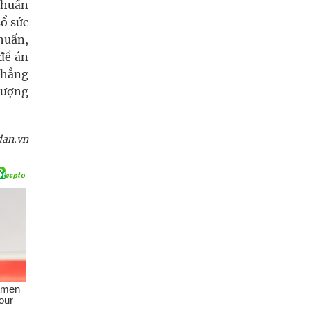
chuẩn
sổ sức
huẩn,
 đề án
khẳng
lượng
dan.vn