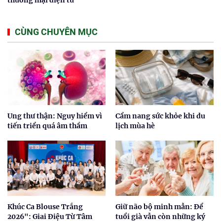
CÙNG CHUYÊN MỤC
Ung thư thận: Nguy hiểm vì
Cẩm nang sức khỏe khi du
tiến triển quá âm thầm
lịch mùa hè
Khúc Ca Blouse Trắng
Giữ não bộ minh mẫn: Để
2026": Giai Điệu Từ Tâm
tuổi già vẫn còn những ký