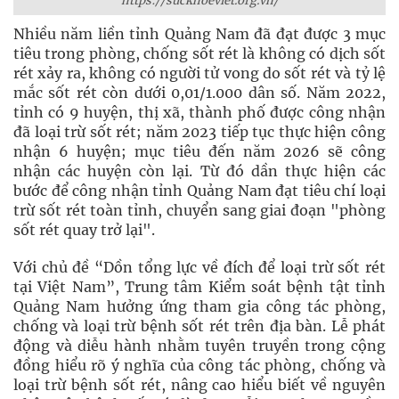
https://suckhoeviet.org.vn/
Nhiều năm liền tỉnh Quảng Nam đã đạt được 3 mục
tiêu trong phòng, chống sốt rét là không có dịch sốt
rét xảy ra, không có người tử vong do sốt rét và tỷ lệ
mắc sốt rét còn dưới 0,01/1.000 dân số. Năm 2022,
tỉnh có 9 huyện, thị xã, thành phố được công nhận
đã loại trừ sốt rét; năm 2023 tiếp tục thực hiện công
nhận 6 huyện; mục tiêu đến năm 2026 sẽ công
nhận các huyện còn lại. Từ đó dần thực hiện các
bước để công nhận tỉnh Quảng Nam đạt tiêu chí loại
trừ sốt rét toàn tỉnh, chuyển sang giai đoạn "phòng
sốt rét quay trở lại".
Với chủ đề “Dồn tổng lực về đích để loại trừ sốt rét
tại Việt Nam”, Trung tâm Kiểm soát bệnh tật tỉnh
Quảng Nam hưởng ứng tham gia công tác phòng,
chống và loại trừ bệnh sốt rét trên địa bàn. Lễ phát
động và diễu hành nhằm tuyên truyền trong cộng
đồng hiểu rõ ý nghĩa của công tác phòng, chống và
loại trừ bệnh sốt rét, nâng cao hiểu biết về nguyên