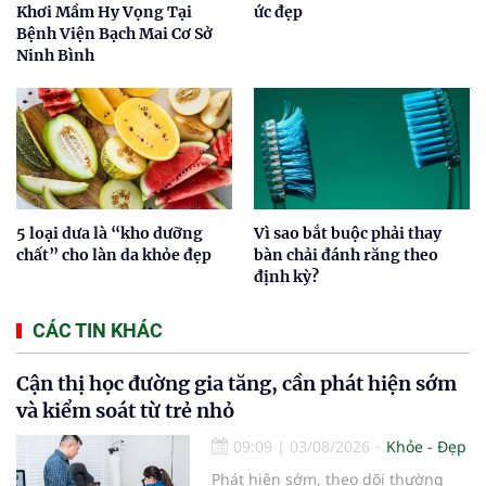
Khơi Mầm Hy Vọng Tại
ức đẹp
Bệnh Viện Bạch Mai Cơ Sở
Ninh Bình
5 loại dưa là “kho dưỡng
Vì sao bắt buộc phải thay
chất” cho làn da khỏe đẹp
bàn chải đánh răng theo
định kỳ?
CÁC TIN KHÁC
Cận thị học đường gia tăng, cần phát hiện sớm
và kiểm soát từ trẻ nhỏ
09:09
|
03/08/2026
Khỏe - Đẹp
Phát hiện sớm, theo dõi thường