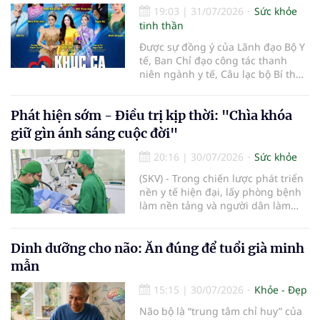
của người bệnh.
19:03
|
31/07/2026
Sức khỏe
tinh thần
Được sự đồng ý của Lãnh đạo Bộ Y
tế, Ban Chỉ đạo công tác thanh
niên ngành y tế, Câu lạc bộ Bí thư
Đoàn Thanh niên ngành y tế phối
hợp cùng Hội Công tác xã hội
Phát hiện sớm - Điều trị kịp thời: "Chìa khóa
ngành y tế chính thức khởi động
hành trình nghệ thuật thiện
giữ gìn ánh sáng cuộc đời"
nguyện vì cộng đồng mang tên
"Khúc ca Blouse trắng". Sự kiện mở
20:16
|
30/07/2026
Sức khỏe
màn năm 2026 sẽ diễn ra vào lúc
(SKV) - Trong chiến lược phát triển
14h00, thứ Ba, ngày 04/8/2026 tại
nền y tế hiện đại, lấy phòng bệnh
Bệnh viện Bạch Mai cơ sở Ninh
làm nền tảng và người dân làm
Bình.
trung tâm, phát hiện sớm, điều trị
kịp thời các bệnh lý về mắt không
chỉ giúp bảo tồn thị lực mà còn
Dinh dưỡng cho não: Ăn đúng để tuổi già minh
góp phần nâng cao chất lượng
mẫn
cuộc sống và nguồn nhân lực. Với
định hướng phát triển đồng bộ về
15:15
|
30/07/2026
Khỏe - Đẹp
chuyên môn, công nghệ và chất
Não bộ là “trung tâm chỉ huy” của
lượng dịch vụ, Bệnh viện Mắt Hải