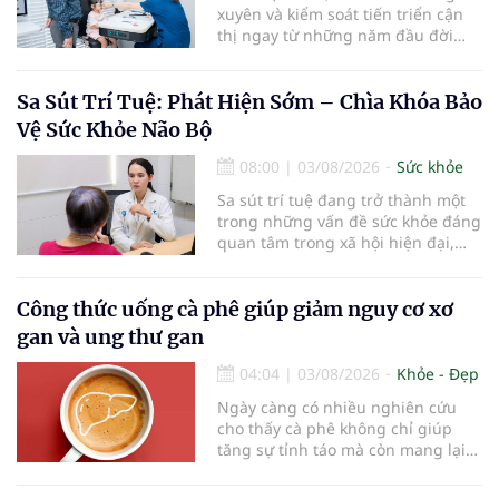
xuyên và kiểm soát tiến triển cận
thị ngay từ những năm đầu đời
được các chuyên gia đánh giá là
chìa khóa bảo vệ thị lực lâu dài cho
trẻ. Đây cũng là định hướng của
Sa Sút Trí Tuệ: Phát Hiện Sớm – Chìa Khóa Bảo
Trung tâm Nhãn nhi và Kiểm soát
Vệ Sức Khỏe Não Bộ
cận thị vừa được Bệnh viện Đông
Đô đưa vào hoạt động ngày 1/8.
08:00
|
03/08/2026
Sức khỏe
Sa sút trí tuệ đang trở thành một
trong những vấn đề sức khỏe đáng
quan tâm trong xã hội hiện đại,
đặc biệt ở người lớn tuổi. Theo
thống kê y khoa, hiện có hơn 55
triệu người trên thế giới đang
Công thức uống cà phê giúp giảm nguy cơ xơ
sống chung với bệnh, trong đó
gan và ung thư gan
bệnh Alzheimer chiếm khoảng 60–
70% trường hợp.
04:04
|
03/08/2026
Khỏe - Đẹp
Ngày càng có nhiều nghiên cứu
cho thấy cà phê không chỉ giúp
tăng sự tỉnh táo mà còn mang lại
lợi ích cho nhiều cơ quan trong cơ
thể, đặc biệt là gan. Đây là cơ quan