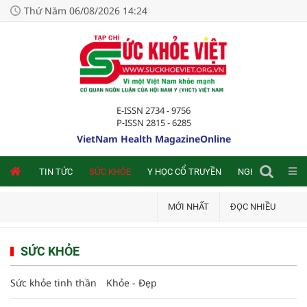
Thứ Năm 06/08/2026 14:24
E-ISSN 2734 - 9756
P-ISSN 2815 - 6285
VietNam Health MagazineOnline
NLINE
TIN TỨC
SỨC KHỎE
Y HỌC CỔ TRUYỀN
NGHIÊN CỨU TRA
MỚI NHẤT
ĐỌC NHIỀU
SỨC KHỎE
Sức khỏe tinh thần
Khỏe - Đẹp