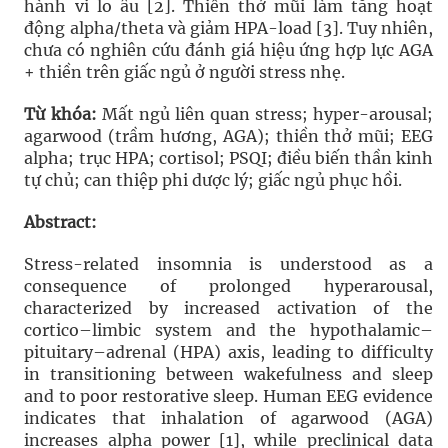
hành vi lo âu [2]. Thiền thở mũi làm tăng hoạt
động alpha/theta và giảm HPA-load [3]. Tuy nhiên,
chưa có nghiên cứu đánh giá hiệu ứng hợp lực AGA
+ thiền trên giấc ngủ ở người stress nhẹ.
Từ khóa:
Mất ngủ liên quan stress; hyper-arousal;
agarwood (trầm hương, AGA); thiền thở mũi; EEG
alpha; trục HPA; cortisol; PSQI; điều biến thần kinh
tự chủ; can thiệp phi dược lý; giấc ngủ phục hồi.
Abstract:
Stress-related insomnia is understood as a
consequence of prolonged hyperarousal,
characterized by increased activation of the
cortico–limbic system and the hypothalamic–
pituitary–adrenal (HPA) axis, leading to difficulty
in transitioning between wakefulness and sleep
and to poor restorative sleep. Human EEG evidence
indicates that inhalation of agarwood (AGA)
increases alpha power [1], while preclinical data