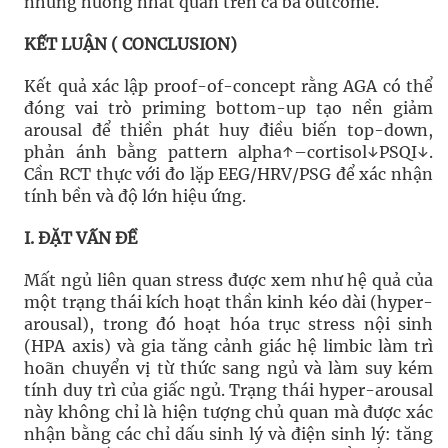
nhưng hướng nhất quán trên cả ba outcome.
KẾT LUẬN ( CONCLUSION)
Kết quả xác lập proof-of-concept rằng AGA có thể
đóng vai trò priming bottom-up tạo nền giảm
arousal để thiền phát huy điều biến top-down,
phản ánh bằng pattern alpha↑–cortisol↓PSQI↓.
Cần RCT thực với đo lặp EEG/HRV/PSG để xác nhận
tính bền và độ lớn hiệu ứng.
I. ĐẶT VẤN ĐỀ
Mất ngủ liên quan stress được xem như hệ quả của
một trạng thái kích hoạt thần kinh kéo dài (hyper-
arousal), trong đó hoạt hóa trục stress nội sinh
(HPA axis) và gia tăng cảnh giác hệ limbic làm trì
hoãn chuyển vị từ thức sang ngủ và làm suy kém
tính duy trì của giấc ngủ. Trạng thái hyper-arousal
này không chỉ là hiện tượng chủ quan mà được xác
nhận bằng các chỉ dấu sinh lý và điện sinh lý: tăng