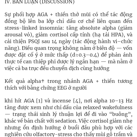
IV. BÀN LUẬN (DISCUSSION)
Sự phối hợp AGA + thiền thở mũi có thể tác động
đồng bộ lên ba lớp chỉ dấu cơ chế liên quan đến
stress-linked insomnia: tăng absolute alpha (giảm
arousal vỏ), giảm cortisol cấp tính (hạ tải HPA), và
cải thiện PSQI sau 14 ngày (tác động hành vi–chức
năng). Điều quan trọng không nằm ở biên độ — vốn
được đặt cố ý ở mức thấp (d≈0.3–0.4) để phản ánh
thực tế can thiệp phi dược lý ngắn hạn — mà nằm ở
việc cả ba trục đều chuyển dịch cùng hướng
Kết quả alpha↑ trong nhánh AGA + thiền tương
thích với bằng chứng EEG ở người
khi hít AGA [1] và incense [4], nơi alpha 10–13 Hz
tăng được xem như chỉ dấu của relaxed wakefulness
— trạng thái sinh lý thuận lợi để đi vào “buông”,
khác về bản chất với sedation. Việc cortisol giảm nhẹ
nhưng ổn định hướng ở buổi đầu phù hợp với các
nghiên cứu olfactory-stress cho thấy mùi gỗ trầm và