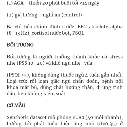
(1) AGA + thiền 20 phút buổi tối ×14 ngày
(2) giả hương + nghỉ im (control)
Ba chỉ tiêu chính định trước: EEG absolute alpha
(8–13 Hz), cortisol nước bọt, PSQI.
ĐỐI TƯỢNG
Đối tượng là người trưởng thành khỏe có stress
nhẹ (PSS 10–20) và khó ngủ nhẹ–vừa
(PSQI >5), không dùng thuốc ngủ 4 tuần gần nhất.
Loại trừ: rối loạn giấc ngủ chẩn đoán, bệnh nội
khoa mất bù, dùng chất hướng thần, dị ứng tinh
dầu, hen không kiểm soát.
CỠ MẪU
Synthetic dataset mô phỏng n=80 (40 mỗi nhánh),
hướng tới phát hiện hiệu ứng nhỏ (d≈0,35) ở