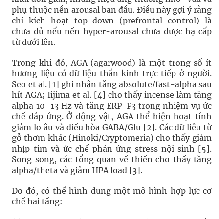
phụ thuộc nền arousal ban đầu. Điều này gợi ý rằng
chỉ kích hoạt top-down (prefrontal control) là
chưa đủ nếu nền hyper-arousal chưa được hạ cấp
từ dưới lên.
Trong khi đó, AGA (agarwood) là một trong số ít
hương liệu có dữ liệu thần kinh trực tiếp ở người.
Seo et al. [1] ghi nhận tăng absolute/fast-alpha sau
hít AGA; Iijima et al. [4] cho thấy incense làm tăng
alpha 10–13 Hz và tăng ERP-P3 trong nhiệm vụ ức
chế đáp ứng. Ở động vật, AGA thể hiện hoạt tính
giảm lo âu và điều hòa GABA/Glu [2]. Các dữ liệu từ
gỗ thơm khác (Hinoki/Cryptomeria) cho thấy giảm
nhịp tim và ức chế phản ứng stress nội sinh [5].
Song song, các tổng quan về thiền cho thấy tăng
alpha/theta và giảm HPA load [3].
Do đó, có thể hình dung một mô hình hợp lực cơ
chế hai tầng: