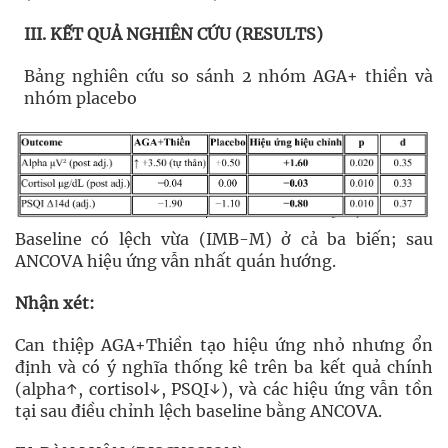
III. KẾT QUẢ NGHIÊN CỨU (RESULTS)
Bảng nghiên cứu so sánh 2 nhóm AGA+ thiền và
nhóm placebo
Baseline có lệch vừa (IMB-M) ở cả ba biến; sau
ANCOVA hiệu ứng vẫn nhất quán hướng.
Nhận xét:
Can thiệp AGA+Thiền tạo hiệu ứng nhỏ nhưng ổn
định và có ý nghĩa thống kê trên ba kết quả chính
(alpha↑, cortisol↓, PSQI↓), và các hiệu ứng vẫn tồn
tại sau điều chỉnh lệch baseline bằng ANCOVA.