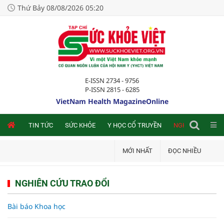
Thứ Bảy 08/08/2026 05:20
E-ISSN 2734 - 9756
P-ISSN 2815 - 6285
VietNam Health MagazineOnline
NLINE
TIN TỨC
SỨC KHỎE
Y HỌC CỔ TRUYỀN
NGHIÊN CỨU TRA
MỚI NHẤT
ĐỌC NHIỀU
NGHIÊN CỨU TRAO ĐỔI
Bài báo Khoa học