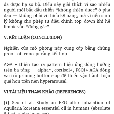
đã được hạ sơ bộ. Điều này giải thích vì sao nhiều
người mới bắt đầu thiền “không thiền được” ở pha
đầu — không phải vì thiếu kỹ năng, mà vì nền sinh
lý không cho phép tự điều chỉnh top-down khi hệ
limbic vẫn “đứng gác”.
V. KẾT LUẬN (CONCLUSION)
Nghiên cứu mô phỏng này cung cấp bằng chứng
proof-of-concept rằng kết hợp
AGA + thiền tạo ra pattern hiệu ứng đồng hướng
trên ba tầng — alpha↑, cortisol↓, PSQI↓ AGA đóng
vai trò priming bottom-up để thiền vận hành hiệu
quả hơn trên nền hyperarousal.
VI.TÀI LIỆU THAM KHẢO (REFERENCES)
[1] Seo et al. Study on EEG after inhalation of
Aquilaria koreana essential oil in humans (absolute
& fast-alpha increase).