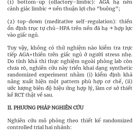
(1) bottom-up (olfactory–limbic): AGA hạ nền
cảnh giác limbic → nền thuận lợi cho “buông”;
(2) top-down (meditative self-regulation): thiền
ổn định trục tự chủ–HPA trên nền đã hạ → hợp lực
vào giấc ngủ.
Tuy vậy, không có thử nghiệm nào kiểm tra trực
tiếp AGA+thiền trên giấc ngủ ở người stress nhẹ.
Do tính khả thi thực nghiệm ngoài phòng lab còn
chưa rõ, nghiên cứu này triển khai dạng synthetic
randomized experiment nhằm (i) kiểm định khả
năng xuất hiện một pattern phù hợp cơ chế, (ii)
ước lượng biên độ hiệu ứng hợp lý, làm cơ sở thiết
kế RCT thật về sau.
II. PHƯƠNG PHÁP NGHIÊN CỨU
Nghiên cứu mô phỏng theo thiết kế randomized
controlled trial hai nhánh: