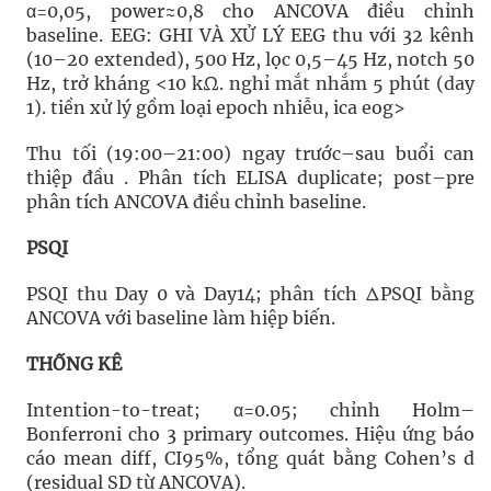
α=0,05, power≈0,8 cho ANCOVA điều chỉnh
baseline. EEG: GHI VÀ XỬ LÝ EEG thu với 32 kênh
(10–20 extended), 500 Hz, lọc 0,5–45 Hz, notch 50
Hz, trở kháng <10 kΩ. nghỉ mắt nhắm 5 phút (day
1). tiền xử lý gồm loại epoch nhiễu, ica eog>
Thu tối (19:00–21:00) ngay trước–sau buổi can
thiệp đầu . Phân tích ELISA duplicate; post–pre
phân tích ANCOVA điều chỉnh baseline.
PSQI
PSQI thu Day 0 và Day14; phân tích ΔPSQI bằng
ANCOVA với baseline làm hiệp biến.
THỐNG KÊ
Intention-to-treat; α=0.05; chỉnh Holm–
Bonferroni cho 3 primary outcomes. Hiệu ứng báo
cáo mean diff, CI95%, tổng quát bằng Cohen’s d
(residual SD từ ANCOVA).