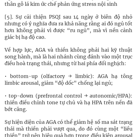
thân gỗ lá kim ức chế phản ứng stress nội sinh
[5]. Sự cải thiện PSQI sau 14 ngày ở biên độ nhỏ
nhưng có ý nghĩa đưa ra khả năng rằng ai đó ngủ tốt
hơn không phải vì được “ru ngủ”, mà vì nền cảnh
giác bị hạ độ cao.
Về hợp lực, AGA và thiền không phải hai kỹ thuật
song hành, mà là hai nhánh cùng đánh vào một trục
điều hoà trạng thái, nhưng từ hai phía đối nghịch:
• bottom-up (olfactory → limbic): AGA hạ tông
limbic arousal, giảm “độ dốc" chống lại ngủ;
• top-down (prefrontal control → autonomic/HPA):
thiền điều chỉnh tone tự chủ và hạ HPA trên nền đã
bớt căng.
Sự hiện diện của AGA có thể giảm hệ số ma sát trạng
thái mà thiền phải vượt qua, do đó cùng một “liều
thiền” trở nên hiệu quả hơn trong điều kiện arousal