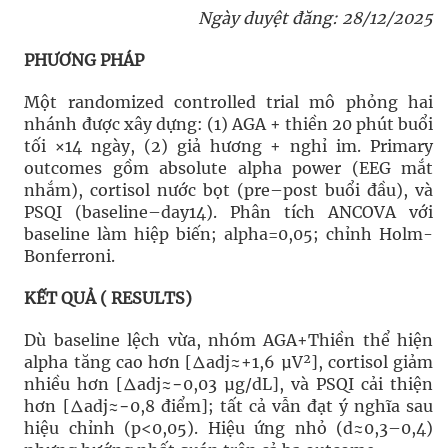
Ngày duyệt đăng: 28/12/2025
PHƯƠNG PHÁP
Một randomized controlled trial mô phỏng hai
nhánh được xây dựng: (1) AGA + thiền 20 phút buổi
tối ×14 ngày, (2) giả hương + nghỉ im. Primary
outcomes gồm absolute alpha power (EEG mắt
nhắm), cortisol nước bọt (pre–post buổi đầu), và
PSQI (baseline–day14). Phân tích ANCOVA với
baseline làm hiệp biến; alpha=0,05; chỉnh Holm-
Bonferroni.
KẾT QUẢ ( RESULTS)
Dù baseline lệch vừa, nhóm AGA+Thiền thể hiện
alpha tăng cao hơn [Δadj≈+1,6 μV²], cortisol giảm
nhiều hơn [Δadj≈−0,03 μg/dL], và PSQI cải thiện
hơn [Δadj≈−0,8 điểm]; tất cả vẫn đạt ý nghĩa sau
hiệu chỉnh (p<0,05). Hiệu ứng nhỏ (d≈0,3–0,4)