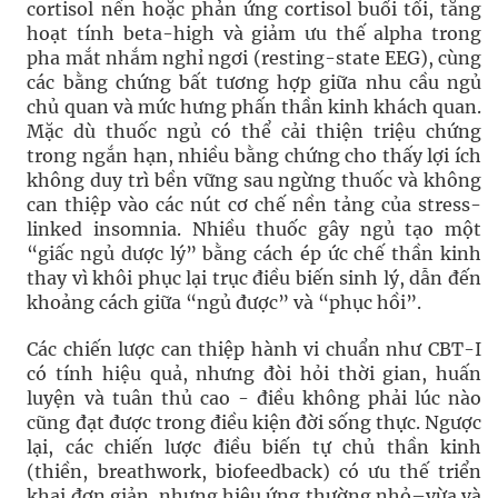
cortisol nền hoặc phản ứng cortisol buổi tối, tăng
hoạt tính beta-high và giảm ưu thế alpha trong
pha mắt nhắm nghỉ ngơi (resting-state EEG), cùng
các bằng chứng bất tương hợp giữa nhu cầu ngủ
chủ quan và mức hưng phấn thần kinh khách quan.
Mặc dù thuốc ngủ có thể cải thiện triệu chứng
trong ngắn hạn, nhiều bằng chứng cho thấy lợi ích
không duy trì bền vững sau ngừng thuốc và không
can thiệp vào các nút cơ chế nền tảng của stress-
linked insomnia. Nhiều thuốc gây ngủ tạo một
“giấc ngủ dược lý” bằng cách ép ức chế thần kinh
thay vì khôi phục lại trục điều biến sinh lý, dẫn đến
khoảng cách giữa “ngủ được” và “phục hồi”.
Các chiến lược can thiệp hành vi chuẩn như CBT-I
có tính hiệu quả, nhưng đòi hỏi thời gian, huấn
luyện và tuân thủ cao - điều không phải lúc nào
cũng đạt được trong điều kiện đời sống thực. Ngược
lại, các chiến lược điều biến tự chủ thần kinh
(thiền, breathwork, biofeedback) có ưu thế triển
khai đơn giản, nhưng hiệu ứng thường nhỏ–vừa và