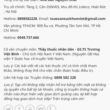
Thắng, trẻ em ASD và ADHD đã
được kiểm tra và kê đơn sử dụng
Trụ sở chính: Tầng 2, Căn 03NV03, khu đô thị Lideco, Hoài Đức
thuốc trong việc hỗ trợ sức khỏe
, Hà Nội
não bộ, tăng cường trí nhớ và an
Hotline:
0898582228
. Email:
toasoansuckhoeviet@gmail.com
thần kinh, mang lại hiệu quả an
toàn cao.
Văn phòng TP.HCM: 909 Âu cơ, Phường Tân Sơn Nhì, TP Hồ
Chí Minh
Hotline:
0949.737.666
Cố vấn chuyên môn:
Thầy thuốc nhân dân - GS.TS Trương
Việt Bình
– Chủ tịch Hội Nam Y Việt Nam. (Nguyên GĐ Học
viện Y Dược học cổ truyền Việt Nam).
Lưu ý: Các bài viết về các bài thuốc chỉ có tính chất tham
khảo, không thay thế cho việc chẩn đoán hoặc điều trị.
Liên hệ hợp tác Truyền thông:
0898 582 228
Lưu ý: Tạp chí không tiếp nhận hỗ trợ bằng tiền mặt và không
ủy quyền cho bất kỳ tài khoản, công ty truyền thông hoặc cá
nhân nào thực hiện việc giao dịch quảng cáo, ký kết hợp
đồng hay giao dịch trực tiếp! Trân trọng cảm ơn!