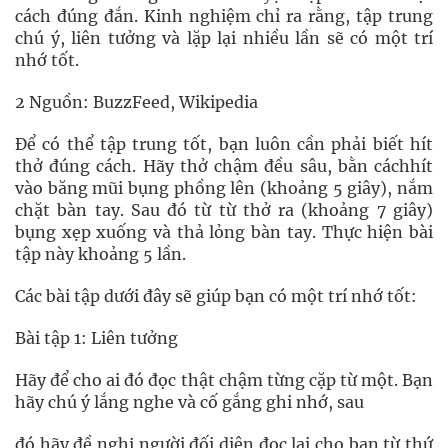
cách đúng đắn. Kinh nghiệm chỉ ra rằng, tập trung
chú ý, liên tưởng và lặp lại nhiều lần sẽ có một trí
nhớ tốt.
2 Nguồn: BuzzFeed, Wikipedia
Để có thể tập trung tốt, bạn luôn cần phải biết hít
thở đúng cách. Hãy thở chậm đều sâu, bằn cáchhít
vào băng mũi bụng phồng lên (khoảng 5 giây), nắm
chặt bàn tay. Sau đó từ từ thở ra (khoảng 7 giây)
bụng xẹp xuống và thả lỏng bàn tay. Thực hiện bài
tập này khoảng 5 lần.
Các bài tập dưới đây sẽ giúp bạn có một trí nhớ tốt:
Bài tập 1: Liên tưởng
Hãy để cho ai đó đọc thật chậm từng cặp từ một. Bạn
hãy chú ý lắng nghe và cố gắng ghi nhớ, sau
đó hãy đề nghị người đối diện đọc lại cho bạn từ thứ