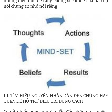
những điều mới để tăng cường sức khỏe của não bộ
nói chung trí nhớ nói riêng.
III. TÌM HIỂU NGUYÊN NHÂN DẪN ĐẾN CHỨNG HAY
QUÊN ĐỂ HỖ TRỢ ĐIỀU TRỊ ĐÚNG CÁCH
Có rất nhiều nguyên nhân dẫn đến chứng hay quên,