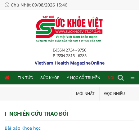
Chủ Nhật 09/08/2026 15:46
E-ISSN 2734 - 9756
P-ISSN 2815 - 6285
VietNam Health MagazineOnline
NLINE
TIN TỨC
SỨC KHỎE
Y HỌC CỔ TRUYỀN
NGHIÊN CỨU TRA
MỚI NHẤT
ĐỌC NHIỀU
NGHIÊN CỨU TRAO ĐỔI
Bài báo Khoa học