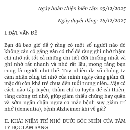
Ngày hoàn thiện biên tập: 05/12/2025
Ngày duyệt đăng: 28/12/2025
I. ĐẶT VẤN ĐỀ
Bạn đã bao giờ để ý rằng có một số người nào đó
không cần cố gắng vẫn có thể dễ ràng ghi nhớ thậm
chí nhớ rất tốt cả những chi tiết đời thường nhất và
ghi nhớ rất nhanh và nhớ rất lâu, mong rằng bạn
cũng là người như thế. Tuy nhiên đa số chúng ta
cảm nhận rằng trí nhớ của mình ngày càng giảm đi,
mặc dù còn khá trẻ chưa đến tuổi trung niên…Vậy có
cách nào tập luyện, thậm chí tu luyện để cải thiện,
tăng cường trí nhớ, giúp giảm thiểu chứng hay quên
và sớm ngăn chặn nguy cơ mắc bệnh suy giảm trí
nhớ (dementia), bệnh Alzheimer khi về già?
II. KHÁI NIỆM TRÍ NHỚ DƯỚI GÓC NHÌN CỦA TÂM
LÝ HỌC LÂM SÀNG