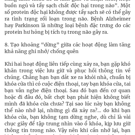
buồn ngủ và tẩy sạch chất độc hại trong não". Một
số protein độc hại không được tẩy sạch sẽ có thể gây
ra tình trạng rối loạn trong não. Bệnh Alzheimer
hay Parkinson là những loại bệnh đặc trưng do các
protein hư hỏng bị tích tụ trong não gây ra.
8. Tạo khoảng “dừng” giữa các hoạt động làm tăng
khả năng ghi nhớ/ chống quên
Khi hai hoạt động liên tiếp cùng xảy ra, bạn gặp khó
khăn trong việc lưu giữ và phục hồi thông tin về
chúng. Chẳng hạn bạn dắt xe ra khỏi nhà, chuẩn bị
khóa cửa thì có cuộc điện thoại, tay bạn khóa cửa, tai
bạn vẫn nghe điện thoại. Sau đó bạn đến cơ quan
hoặc đi đâu đó, bất chợt bạn phát hiện không biết
mình đã khóa cửa chưa? Tại sao lúc này bạn không
thể nào nhớ lại, những gì đã xảy ra?… do khi bạn
khóa cửa, bạn không tạm dừng nghe, dù chỉ là vài
chục giây để tập trung nhìn vào ổ khóa, kịp lưu giữ
thông tin trong não. Vậy nên khi cần nhớ lại, bạn