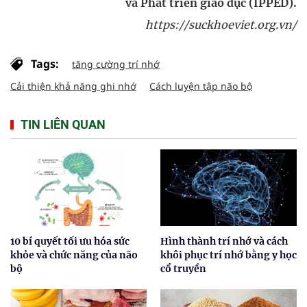
và Phát triển giáo dục (IPPED).
https://suckhoeviet.org.vn/
Tags:
tăng cường trí nhớ
Cải thiện khả năng ghi nhớ
Cách luyện tập não bộ
TIN LIÊN QUAN
10 bí quyết tối ưu hóa sức
Hình thành trí nhớ và cách
khỏe và chức năng của não
khôi phục trí nhớ bằng y học
bộ
cổ truyền