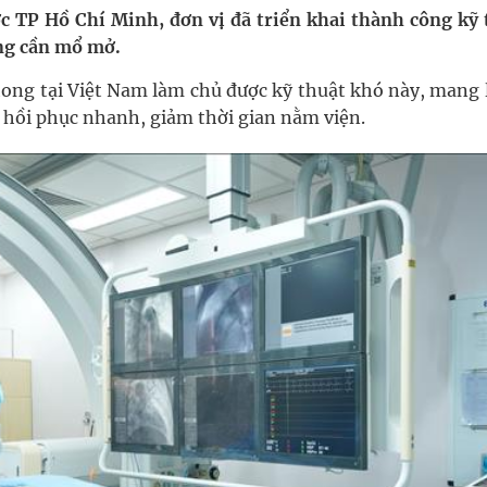
c TP Hồ Chí Minh, đơn vị đã triển khai thành công kỹ 
ng cần mổ mở.
ngừa ung thư
ong tại Việt Nam làm chủ được kỹ thuật khó này, mang l
ợng thuốc
p hồi phục nhanh, giảm thời gian nằm viện.