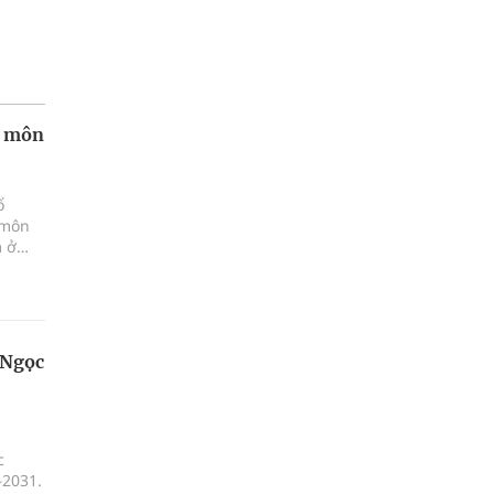
n môn
ổ
 môn
m ở
ểm
 Ngọc
c
–2031.