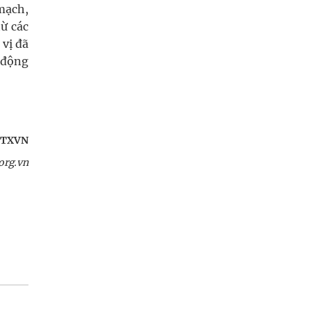
mạch,
ừ các
 vị đã
 động
TTXVN
org.vn