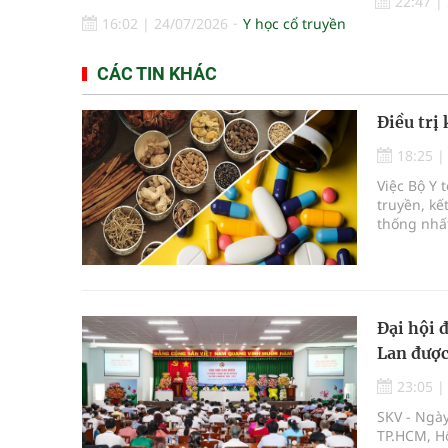
22:47
|
16:02
|
24/07/2026
Y học cổ truyền
CÁC TIN KHÁC
Điều trị
18:25
Việc Bộ Y 
truyền, kế
thống nhất
việc mở r
soát an t
Đại hội 
Lan được
23:05
SKV - Ngày
TP.HCM, Hộ