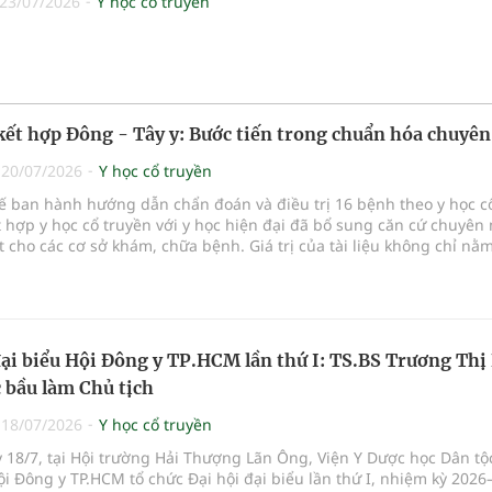
23/07/2026
Y học cổ truyền
 kết hợp Đông - Tây y: Bước tiến trong chuẩn hóa chuyê
|
20/07/2026
Y học cổ truyền
tế ban hành hướng dẫn chẩn đoán và điều trị 16 bệnh theo y học c
t hợp y học cổ truyền với y học hiện đại đã bổ sung căn cứ chuyên
 cho các cơ sở khám, chữa bệnh. Giá trị của tài liệu không chỉ nằ
ộng danh mục bệnh, mà còn ở yêu cầu phối hợp đúng chỉ định, ki
oàn và phát huy hợp lý thế mạnh của mỗi phương pháp.
đại biểu Hội Đông y TP.HCM lần thứ I: TS.BS Trương Thị
 bầu làm Chủ tịch
|
18/07/2026
Y học cổ truyền
 18/7, tại Hội trường Hải Thượng Lãn Ông, Viện Y Dược học Dân tộ
i Đông y TP.HCM tổ chức Đại hội đại biểu lần thứ I, nhiệm kỳ 2026