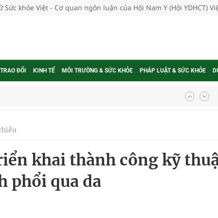
tử Sức khỏe Việt - Cơ quan ngôn luận của Hội Nam Y (Hội YDHCT) V
 TRAO ĐỔI
KINH TẾ
MÔI TRƯỜNG & SỨC KHỎE
PHÁP LUẬT & SỨC KHỎE
D
g, nhiệt độ cao nhất 35 độ
kỳ, khám sàng lọc cho người dân
chiều
ông cực hiệu quả
iển khai thành công kỹ thuậ
 chuyên gia
h phổi qua da
nghiệm thực tế