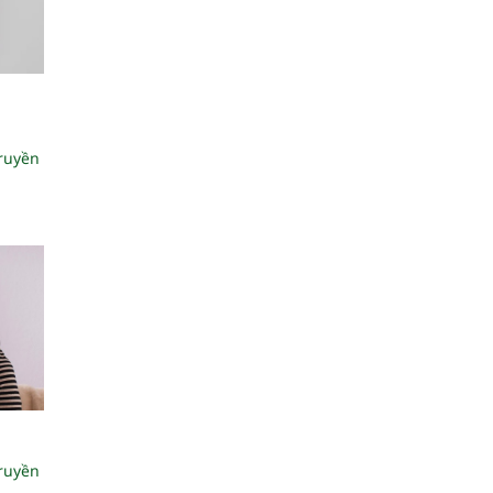
truyền
truyền