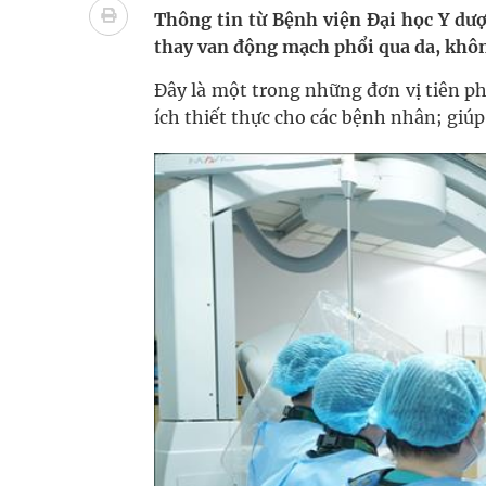
Chấn chỉnh hoạt động kinh doanh dược liệu
Thông tin từ Bệnh viện Đại học Y dượ
thay van động mạch phổi qua da, khô
Súp lơ xanh mang đến hy vọng mới trong phòng 
Đây là một trong những đơn vị tiên ph
Triển khai đồng bộ các giải pháp quản lý chất lư
ích thiết thực cho các bệnh nhân; giú
Cách âm nhạc trị liệu được “đo ni đóng giày”