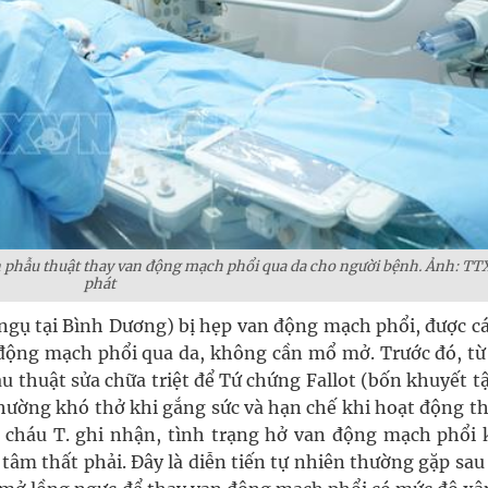
ện phẫu thuật thay van động mạch phổi qua da cho người bệnh. Ảnh: T
phát
 ngụ tại Bình Dương) bị hẹp van động mạch phổi, được c
 động mạch phổi qua da, không cần mổ mở. Trước đó, từ 
u thuật sửa chữa triệt để Tứ chứng Fallot (bốn khuyết t
hường khó thở khi gắng sức và hạn chế khi hoạt động th
 cháu T. ghi nhận, tình trạng hở van động mạch phổi 
tâm thất phải. Đây là diễn tiến tự nhiên thường gặp sau