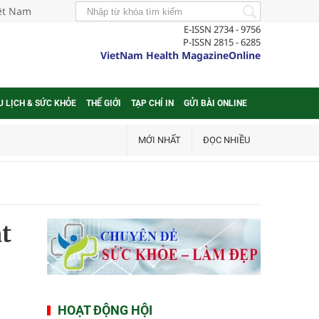
iệt Nam
E-ISSN 2734 - 9756
P-ISSN 2815 - 6285
VietNam Health MagazineOnline
U LỊCH & SỨC KHỎE
THẾ GIỚI
TẠP CHÍ IN
GỬI BÀI ONLINE
MỚI NHẤT
ĐỌC NHIỀU
t
HOẠT ĐỘNG HỘI