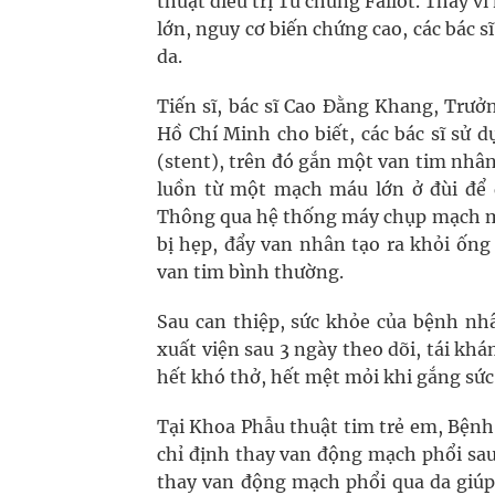
thuật điều trị Tứ chứng Fallot. Thay 
lớn, nguy cơ biến chứng cao, các bác 
da.
Tiến sĩ, bác sĩ Cao Đằng Khang, Trưở
Hồ Chí Minh cho biết, các bác sĩ sử
(stent), trên đó gắn một van tim nhâ
luồn từ một mạch máu lớn ở đùi để 
Thông qua hệ thống máy chụp mạch máu
bị hẹp, đẩy van nhân tạo ra khỏi ốn
van tim bình thường.
Sau can thiệp, sức khỏe của bệnh nh
xuất viện sau 3 ngày theo dõi, tái kh
hết khó thở, hết mệt mỏi khi gắng sức 
Tại Khoa Phẫu thuật tim trẻ em, Bệnh
chỉ định thay van động mạch phổi sau
thay van động mạch phổi qua da giúp