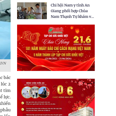
tặng quà cho 150 người
Chi hội Nam y tỉnh An
dân tại xã Tân Tập
Giang phối hợp Chùa
Nam Thạnh Tự khám và
cấp thuốc miễn phí cho
nhân dân
TXVN
ác bác
lúc 2
ật tim
ể lực.
khiến
 phẫu