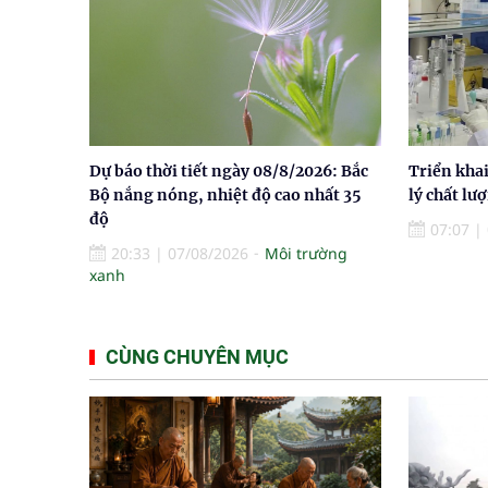
Dự báo thời tiết ngày 08/8/2026: Bắc
Triển khai
Bộ nắng nóng, nhiệt độ cao nhất 35
lý chất lư
độ
07:07
|
20:33
|
07/08/2026
Môi trường
xanh
CÙNG CHUYÊN MỤC