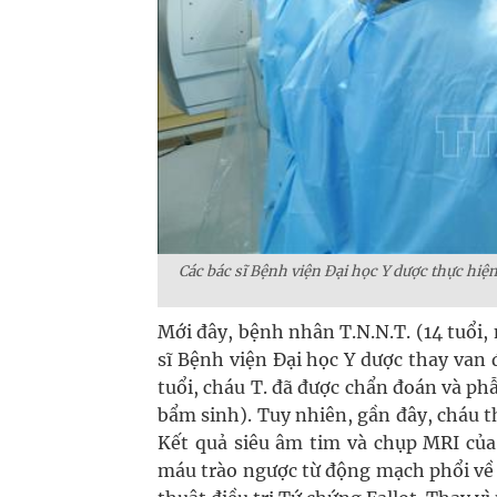
Các bác sĩ Bệnh viện Đại học Y dược thực hi
Mới đây, bệnh nhân T.N.N.T. (14 tuổi,
sĩ Bệnh viện Đại học Y dược thay van
tuổi, cháu T. đã được chẩn đoán và phẫ
bẩm sinh). Tuy nhiên, gần đây, cháu t
Kết quả siêu âm tim và chụp MRI của
máu trào ngược từ động mạch phổi về 