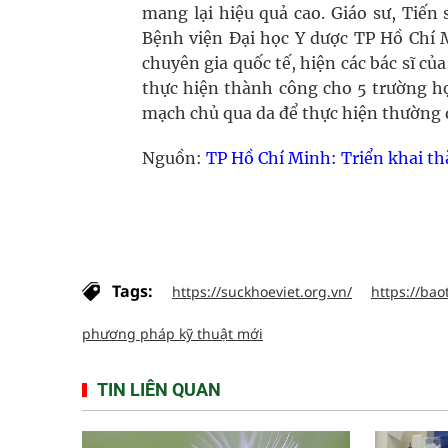
mang lại hiệu quả cao. Giáo sư, Tiến
Bệnh viện Đại học Y dược TP Hồ Chí M
chuyên gia quốc tế, hiện các bác sĩ củ
thực hiện thành công cho 5 trường 
mạch chủ qua da để thực hiện thường q
Nguồn:
TP Hồ Chí Minh: Triển khai t
Tags:
https://suckhoeviet.org.vn/
https://bao
phương pháp kỹ thuật mới
TIN LIÊN QUAN