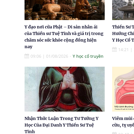
Y đạo nơi cửa Phật – Di sản nhân ái
Thiền Sư 
của Thiền sư Tuệ Tĩnh và giá trị trong
Hướng Chi
chăm sóc sức khỏe cộng đồng hiện
Y Học Cổ 
nay
14:21
|
09:06
|
01/08/2026
Y học cổ truyền
Nhận Thức Luận Trong Tư Tưởng Y
Viêm mũi 
Học Của Đại Danh Y Thiền Sư Tuệ
cừu, tỵ uy
Tĩnh