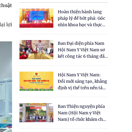
thuật
Hoàn thiện hành lang
pháp lý để bứt phá: Góc
ại lợi
nhìn khoa học và thực
tiễn tại Tọa đàm " Đề
xuất một số nội dung
Ban Đại diện phía Nam
cho Luật Y dược cổ
Hội Nam Y Việt Nam sơ
truyền Việt Nam"
kết công tác 6 tháng đầu
năm 2026
Hội Nam Y Việt Nam:
Đổi mới sáng tạo, khẳng
định vị thế trên nền tảng
y học cổ truyền và khoa
học hiện đại
Ban Thiện nguyện phía
Nam (Hội Nam y Việt
Nam) tổ chức khám chữa
bệnh y học cổ truyền và