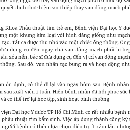
vì mở lồng ngực để thay van động mạch phổi có mức độ x
sĩ quyết định thực hiện can thiệp thay van động mạch ph
ng Khoa Phẫu thuật tim trẻ em, Bệnh viện Đại học Y dư
 dụng một khung kim loại với hình dáng giống như mạc
n tạo. Tất cả được thu nhỏ vào một chiếc ống thông. Ống
đưa dụng cụ đến ngay chỗ van động mạch phổi bị hẹp
 xóa nền, bác sĩ đưa dụng cụ đến vị trí van động mạch
g thông. Sau đó, van nhân tạo bung ra và hoạt động nh
ân ổn định, có thể đi lại vào ngày hôm sau. Bệnh nhân
ám sau xuất viện 1 tuần. Hiện bệnh nhân đã hồi phục sức
và có thể trở lại học tập, sinh hoạt bình thường.
 viện Đại học Y dược TP Hồ Chí Minh có rất nhiều bệnh n
 phẫu thuật tim bẩm sinh. Việc áp dụng thành công kỹ 
 người bệnh có thêm lựa chọn điều trị ít xâm lấn nhưn