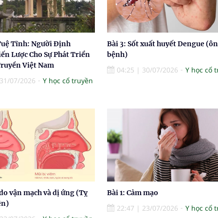
Tuệ Tĩnh: Người Định
Bài 3: Sốt xuất huyết Dengue (ôn
ến Lược Cho Sự Phát Triển
bệnh)
Truyền Việt Nam
04:25
|
30/07/2026
Y học cổ 
31/07/2026
Y học cổ truyền
do vận mạch và dị ứng (Tỵ
Bài 1: Cảm mạo
ên)
22:47
|
23/07/2026
Y học cổ 