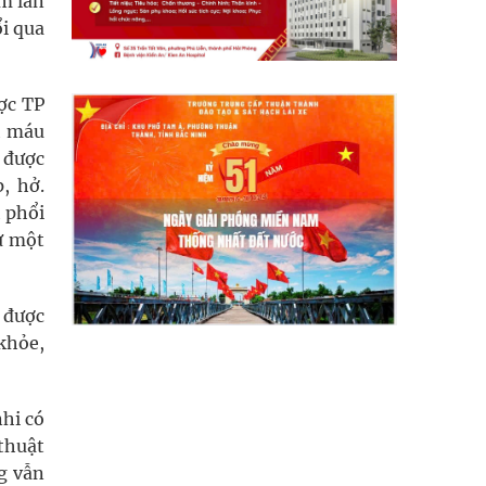
âm lấn
ổi qua
ợc TP
h máu
 được
, hở.
 phổi
ư một
 được
 khỏe,
hi có
thuật
g vẫn