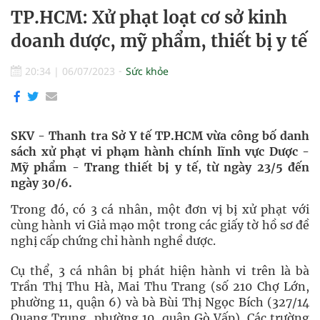
TP.HCM: Xử phạt loạt cơ sở kinh
doanh dược, mỹ phẩm, thiết bị y tế
20:34
|
06/07/2023
Sức khỏe
SKV - Thanh tra Sở Y tế TP.HCM vừa công bố danh
sách xử phạt vi phạm hành chính lĩnh vực Dược -
Mỹ phẩm - Trang thiết bị y tế, từ ngày 23/5 đến
ngày 30/6.
Trong đó, có 3 cá nhân, một đơn vị bị xử phạt với
cùng hành vi Giả mạo một trong các giấy tờ hồ sơ đề
nghị cấp chứng chỉ hành nghề dược.
Cụ thể, 3 cá nhân bị phát hiện hành vi trên là bà
Trần Thị Thu Hà, Mai Thu Trang (số 210 Chợ Lớn,
phường 11, quận 6) và bà Bùi Thị Ngọc Bích (327/14
Quang Trung, phường 10, quận Gò Vấp). Các trường