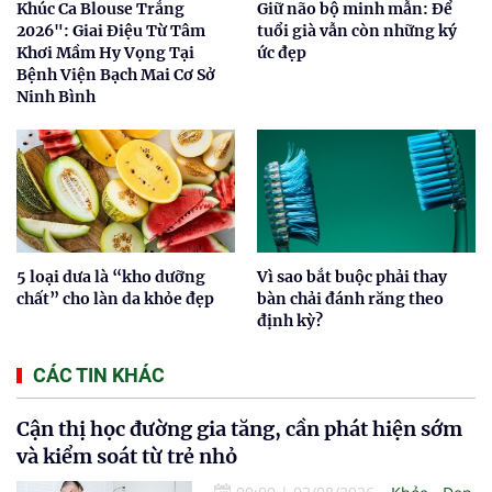
Khúc Ca Blouse Trắng
Giữ não bộ minh mẫn: Để
2026": Giai Điệu Từ Tâm
tuổi già vẫn còn những ký
Khơi Mầm Hy Vọng Tại
ức đẹp
Bệnh Viện Bạch Mai Cơ Sở
Ninh Bình
5 loại dưa là “kho dưỡng
Vì sao bắt buộc phải thay
chất” cho làn da khỏe đẹp
bàn chải đánh răng theo
định kỳ?
CÁC TIN KHÁC
Cận thị học đường gia tăng, cần phát hiện sớm
và kiểm soát từ trẻ nhỏ