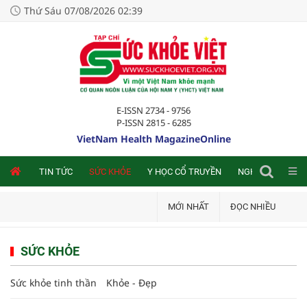
Thứ Sáu 07/08/2026 02:39
E-ISSN 2734 - 9756
P-ISSN 2815 - 6285
VietNam Health MagazineOnline
NLINE
TIN TỨC
SỨC KHỎE
Y HỌC CỔ TRUYỀN
NGHIÊN CỨU TRA
MỚI NHẤT
ĐỌC NHIỀU
SỨC KHỎE
Sức khỏe tinh thần
Khỏe - Đẹp