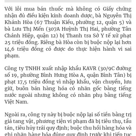
Với lỗi mua bán thuốc mà không có Giấy chứng
nhận đủ điều kiện kinh doanh dược, bà Nguyễn Thị
Khánh Hòa (67 Thuận Kiều, phường 12, quận 5) và
bà Lưu Thị Mến (307A Huỳnh Thị Hai, phường Tân
Chánh Hiệp, quận 12) bị Thanh tra Sở Y tế xử phạt
25 triệu đồng. Riêng bà Hòa còn bị buộc nộp lại hơn
14,6 triệu đồng có được do thực hiện hành vi sai
phạm.
Công ty TNHH xuất nhập khẩu KAVR (30/9C đường
số 19, phường Bình Hưng Hòa A, quận Bình Tân) bị
phạt 17,5 triệu đồng vì nhập khẩu, vận chuyển, lưu
giữ, buôn bán hàng hóa có nhãn gốc bằng tiếng
nước ngoài nhưng không có nhãn phụ bằng tiếng
Việt Nam.
Ngoài ra, công ty này bị buộc nộp lại số tiền bằng trị
giá tang vật, phương tiện vi phạm đã bị tiêu thụ, tẩu
tán, tiêu hủy trái quy định; buộc thu hồi hàng hóa và
ghi nhãn hàng hóa đúng quy định trước khi tiếp tục