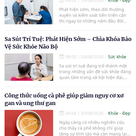
09:09
|
03/08/2026
Khỏe - Đẹp
Phát hiện sớm, theo dõi thường
xuyên và kiểm soát tiến triển cận
thị ngay từ những năm đầu đời
được các chuyên gia đánh giá là
chìa khóa bảo vệ thị lực lâu dài cho
trẻ. Đây cũng là định hướng của
Sa Sút Trí Tuệ: Phát Hiện Sớm – Chìa Khóa Bảo
Trung tâm Nhãn nhi và Kiểm soát
Vệ Sức Khỏe Não Bộ
cận thị vừa được Bệnh viện Đông
Đô đưa vào hoạt động ngày 1/8.
08:00
|
03/08/2026
Sức khỏe
Sa sút trí tuệ đang trở thành một
trong những vấn đề sức khỏe đáng
quan tâm trong xã hội hiện đại,
đặc biệt ở người lớn tuổi. Theo
thống kê y khoa, hiện có hơn 55
triệu người trên thế giới đang
Công thức uống cà phê giúp giảm nguy cơ xơ
sống chung với bệnh, trong đó
gan và ung thư gan
bệnh Alzheimer chiếm khoảng 60–
70% trường hợp.
04:04
|
03/08/2026
Khỏe - Đẹp
Ngày càng có nhiều nghiên cứu
cho thấy cà phê không chỉ giúp
tăng sự tỉnh táo mà còn mang lại