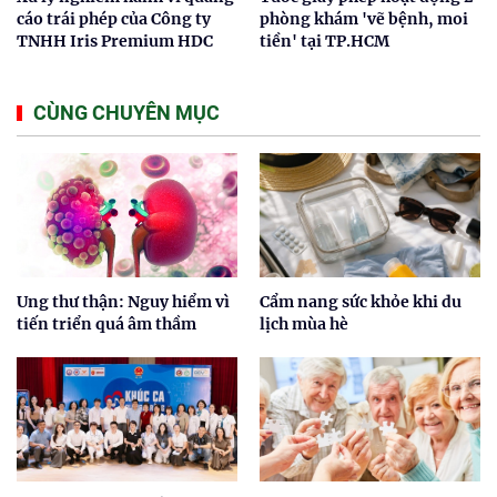
cáo trái phép của Công ty
phòng khám 'vẽ bệnh, moi
TNHH Iris Premium HDC
tiền' tại TP.HCM
CÙNG CHUYÊN MỤC
Ung thư thận: Nguy hiểm vì
Cẩm nang sức khỏe khi du
tiến triển quá âm thầm
lịch mùa hè