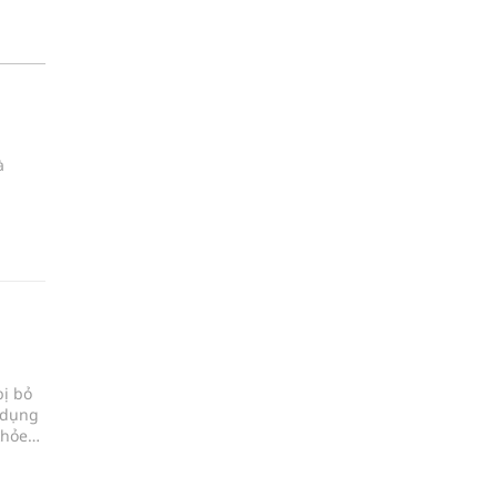
à
bị bỏ
 dụng
khỏe