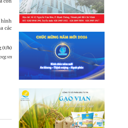
mà còn
 hình
ủa các
 (t/h)
org.vn