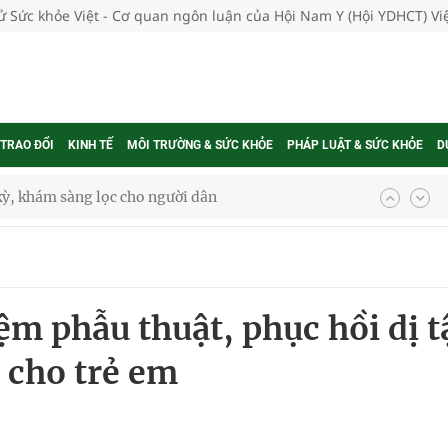
tử Sức khỏe Việt - Cơ quan ngôn luận của Hội Nam Y (Hội YDHCT) V
 TRAO ĐỔI
KINH TẾ
MÔI TRƯỜNG & SỨC KHỎE
PHÁP LUẬT & SỨC KHỎE
D
ông cực hiệu quả
 chuyên gia
ệm phẫu thuật, phục hồi dị t
nghiệm thực tế
c cho trẻ em
ngừa ung thư