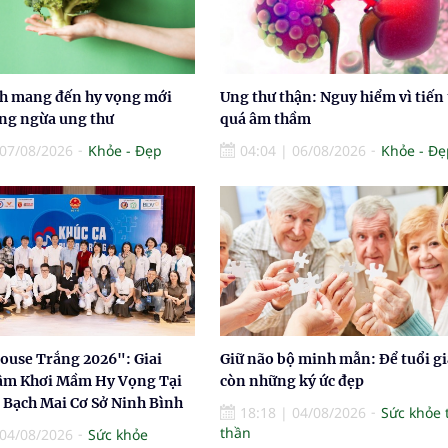
nh mang đến hy vọng mới
Ung thư thận: Nguy hiểm vì tiến 
ng ngừa ung thư
quá âm thầm
07/08/2026
Khỏe - Đẹp
04:04
|
06/08/2026
Khỏe - Đẹ
louse Trắng 2026": Giai
Giữ não bộ minh mẫn: Để tuổi gi
âm Khơi Mầm Hy Vọng Tại
còn những ký ức đẹp
 Bạch Mai Cơ Sở Ninh Bình
18:18
|
04/08/2026
Sức khỏe 
thần
04/08/2026
Sức khỏe