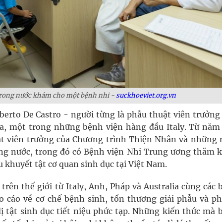
 trong nước khám cho một bệnh nhi -
suckhoeviet.org.vn
oberto De Castro - người từng là phẫu thuật viên trưởng
a, một trong những bệnh viện hàng đầu Italy. Từ năm 
uật viên trưởng của Chương trình Thiện Nhân và những 
ong nước, trong đó có Bệnh viện Nhi Trung ương thăm 
 khuyết tật cơ quan sinh dục tại Việt Nam.
trên thế giới từ Italy, Anh, Pháp và Australia cùng các 
 cáo về cơ chế bệnh sinh, tổn thương giải phẫu và p
 tật sinh dục tiết niệu phức tạp. Những kiến thức mà b