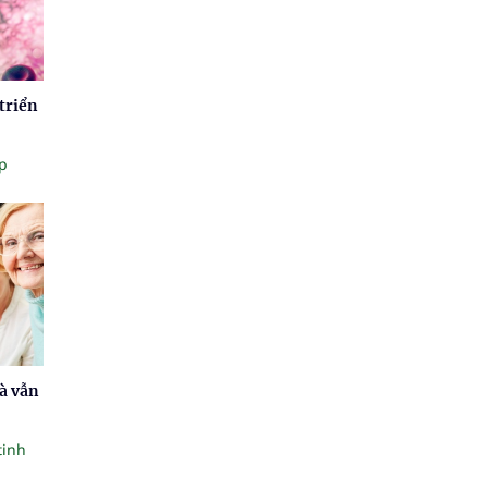
triển
p
à vẫn
tinh