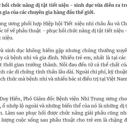
 Máu Của Các Loài Nhân Sâm (Panax Spp.): Tổng
hồi chức năng dị tật tiết niệu - sinh dục vừa diễn ra t
m gia của các chuyên gia hàng đầu thế giới.
rung ương phối hợp Hiệp hội Tiết niệu nhi châu Âu và C
oàn quốc
 tế về phẫu thuật - phục hồi chức năng dị tật tiết niệu 
t niệu.
g, nhiệt độ cao nhất 35 độ
ệu và sinh dục không hiếm gặp nhưng chúng thường xuyê
kỳ, khám sàng lọc cho người dân
 cả bệnh nhi và gia đình. Nhiều trẻ em, nhất là tại cá
thời gian trưởng thành. Nỗi đau đến từ cả thể chất củ
nh các di chứng tinh thần lâu dài. Ngoài chi phí, kỹ thuậ
ch thức mà bệnh nhi và nhiều bác sĩ điều trị tại Việt Na
 Duy Hiền, Phó Giám đốc Bệnh viện Nhi Trung ương cho 
 ổ nhớp lộ ngoài và những biến thể của nó là những dị 
ên. Làm sao phục hồi được chức năng giải phẫu cũng nh
t lượng cuộc sống sau phẫu thuật cho trẻ em là chặng 