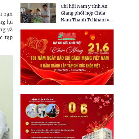
tặng quà cho 150 người
Chi hội Nam y tỉnh An
dân tại xã Tân Tập
Giang phối hợp Chùa
i bạn
Nam Thạnh Tự khám và
g lại
cấp thuốc miễn phí cho
ng và
nhân dân
c tạp