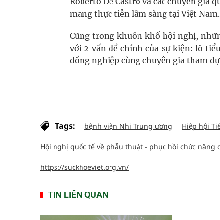
Roberto De Castro và các chuyên gia qu
mang thực tiễn lâm sàng tại Việt Nam.
Cũng trong khuôn khổ hội nghị, những
với 2 vấn đề chính của sự kiện: lỗ tiể
đồng nghiệp cùng chuyên gia tham dự
Tags:
bệnh viện Nhi Trung ương
Hiệp hội Ti
Hội nghị quốc tế về phẫu thuật - phục hồi chức năng dị
https://suckhoeviet.org.vn/
TIN LIÊN QUAN