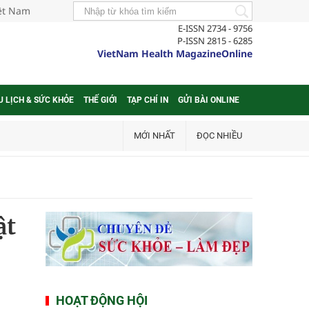
iệt Nam
E-ISSN 2734 - 9756
P-ISSN 2815 - 6285
VietNam Health MagazineOnline
U LỊCH & SỨC KHỎE
THẾ GIỚI
TẠP CHÍ IN
GỬI BÀI ONLINE
MỚI NHẤT
ĐỌC NHIỀU
ật
HOẠT ĐỘNG HỘI