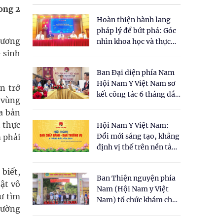
rong 2
Hoàn thiện hành lang
pháp lý để bứt phá: Góc
hương
nhìn khoa học và thực
tiễn tại Tọa đàm " Đề
- sinh
xuất một số nội dung
Ban Đại diện phía Nam
cho Luật Y dược cổ
Hội Nam Y Việt Nam sơ
truyền Việt Nam"
n trở
kết công tác 6 tháng đầu
c vùng
năm 2026
a bản
t thực
Hội Nam Y Việt Nam:
Đổi mới sáng tạo, khẳng
m phải
định vị thế trên nền tảng
y học cổ truyền và khoa
học hiện đại
biết,
Ban Thiện nguyện phía
tật vô
Nam (Hội Nam y Việt
ư tìm
Nam) tổ chức khám chữa
đường
bệnh y học cổ truyền và