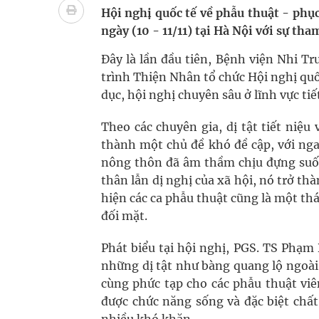
Tác Dụng Chống Kết Tập Tiểu Cầu Và Chống Đông
Hội nghị quốc tế về phẫu thuật - phục 
ngày (10 - 11/11) tại Hà Nội với sự tha
Quan Bằng Chứng Dược Lý Và Cơ Chế Phân Tử
Đây là lần đầu tiên, Bệnh viện Nhi T
Xây dựng bản đồ mạng lưới cấp cứu ngoại viện t
trình Thiện Nhân tổ chức Hội nghị quốc
dục, hội nghị chuyên sâu ở lĩnh vực tiế
Dự báo thời tiết ngày 08/8/2026: Bắc Bộ nắng nón
Theo các chuyên gia, dị tật tiết ni
Đắk Lắk: Đẩy nhanh tiến độ khám sức khỏe định 
thành một chủ đề khó đề cập, với ngay
nông thôn đã âm thầm chịu đựng suốt 
thân lẫn dị nghị của xã hội, nó trở thà
hiện các ca phẫu thuật cũng là một thá
đối mặt.
Phát biểu tại hội nghị, PGS. TS Phạm
những dị tật như bàng quang lộ ngoài,
cùng phức tạp cho các phẫu thuật vi
được chức năng sống và đặc biệt chấ