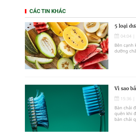
CÁC TIN KHÁC
5 loại d
04:04
Bên cạnh k
dưỡng chất
Vì sao b
15:36
Bàn chải 
quên khi đ
bàn chải 
răng miệng