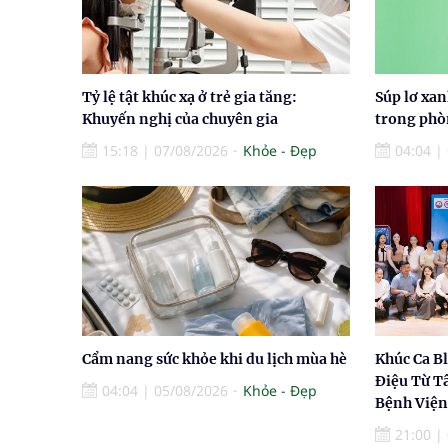
Tỷ lệ tật khúc xạ ở trẻ gia tăng:
Súp lơ xa
Khuyến nghị của chuyên gia
trong phò
15:18
|
07/08/2026
Khỏe - Đẹp
04:04
|
Cẩm nang sức khỏe khi du lịch mùa hè
Khúc Ca B
Điệu Từ T
04:04
|
05/08/2026
Khỏe - Đẹp
Bệnh Viện
21:00
|