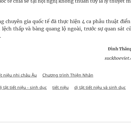
ốc tế chia sẻ tại hội nghị không thuần túy là lý thuyết 
 chuyên gia quốc tế đã thực hiện 4 ca phẫu thuật điển
u lệch thấp và bàng quang lộ ngoài, trước sự quan sát c
.
Đình Thăng
suckhoeviet.
ết niệu nhi châu Âu
Chương trình Thiện Nhân
 tật tiết niệu - sinh dục
tiết niệu
dị tật tiết niệu và sinh dục