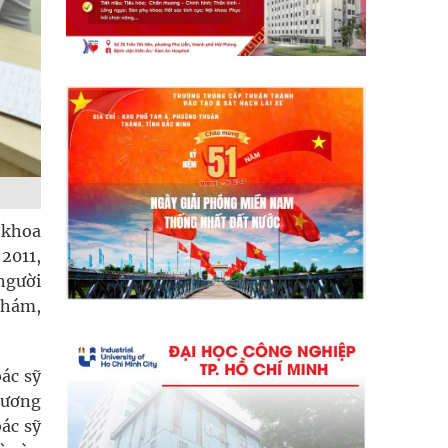
 khoa
2011,
người
khám,
bác sỹ
hương
ác sỹ