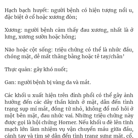
Hạch bạch huyết: người bệnh có hiện tượng nổi u,
đặc biệt ở cổ hoặc xương đòn;
Xương: người bệnh cảm thấy đau xương, nhất là ở
lưng, xương sườn hoặc hông;
Não hoặc cột sống: triệu chứng có thể là nhức đầu,
chóng mặt, dễ mất thăng bằng hoặc tê tay/chân’
Thực quản: gây khó nuốt;
Gan: người bệnh bị vàng da và mắt.
Các khối u xuất hiện trên đỉnh phổi có thể gây ảnh
hưởng đến các dây thần kinh ở mặt, dẫn đến tình
trạng sụp mí mắt, đồng tử nhỏ, không đổ mồ hôi ở
một bên mặt, đau nhức vai. Những triệu chứng này
được gọi là hội chứng Horner. Nếu khối u đè lên tĩnh
mạch lớn làm nhiệm vụ vận chuyển máu giữa đầu,
cánh tay và tim sẽ dẫn đến tình trạng sưng mặt, cổ,