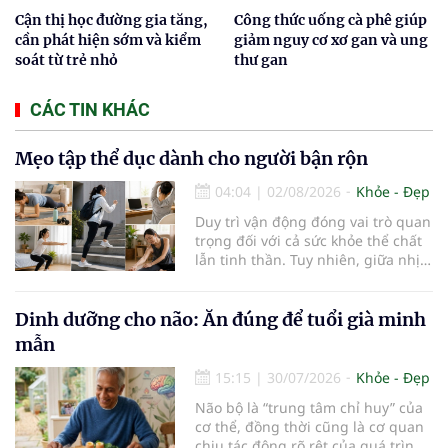
Cận thị học đường gia tăng,
Công thức uống cà phê giúp
cần phát hiện sớm và kiểm
giảm nguy cơ xơ gan và ung
soát từ trẻ nhỏ
thư gan
CÁC TIN KHÁC
Mẹo tập thể dục dành cho người bận rộn
04:04
|
02/08/2026
Khỏe - Đẹp
Duy trì vận động đóng vai trò quan
trọng đối với cả sức khỏe thể chất
lẫn tinh thần. Tuy nhiên, giữa nhịp
sống bận rộn và nhiều trách nhiệm
cần cân bằng, việc dành thời gian
cho các hoạt động tập luyện
Dinh dưỡng cho não: Ăn đúng để tuổi già minh
thường trở thành một thách thức
mẫn
không nhỏ…
15:15
|
30/07/2026
Khỏe - Đẹp
Não bộ là “trung tâm chỉ huy” của
cơ thể, đồng thời cũng là cơ quan
chịu tác động rõ rệt của quá trình