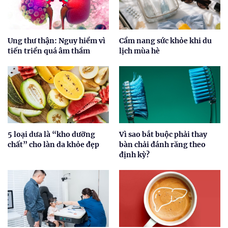
Ung thư thận: Nguy hiểm vì
Cẩm nang sức khỏe khi du
tiến triển quá âm thầm
lịch mùa hè
5 loại dưa là “kho dưỡng
Vì sao bắt buộc phải thay
chất” cho làn da khỏe đẹp
bàn chải đánh răng theo
định kỳ?