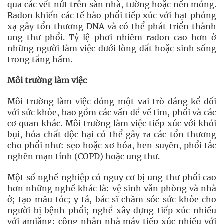
qua các vết nứt trên sàn nhà, tường hoặc nền móng.
Radon khiến các tế bào phổi tiếp xúc với hạt phóng
xạ gây tổn thương DNA và có thể phát triển thành
ung thư phổi. Tỷ lệ phơi nhiễm radon cao hơn ở
những người làm việc dưới lòng đất hoặc sinh sống
trong tầng hầm.
Môi trường làm việc
Môi trường làm việc đóng một vai trò đáng kể đối
với sức khỏe, bao gồm các vấn đề về tim, phổi và các
cơ quan khác. Môi trường làm việc tiếp xúc với khói
bụi, hóa chất độc hại có thể gây ra các tổn thương
cho phổi như: sẹo hoặc xơ hóa, hen suyễn, phổi tắc
nghẽn mạn tính (COPD) hoặc ung thư.
Một số nghề nghiệp có nguy cơ bị ung thư phổi cao
hơn những nghề khác là: vệ sinh văn phòng và nhà
ở; tạo mẫu tóc; y tá, bác sĩ chăm sóc sức khỏe cho
người bị bệnh phổi; nghề xây dựng tiếp xúc nhiều
với amiăng; công nhân nhà máy tiếp xúc nhiều với