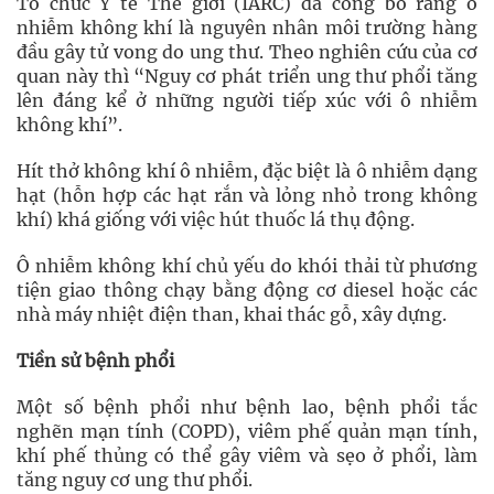
Tổ chức Y tế Thế giới (IARC) đã công bố rằng ô
nhiễm không khí là nguyên nhân môi trường hàng
đầu gây tử vong do ung thư. Theo nghiên cứu của cơ
quan này thì “Nguy cơ phát triển ung thư phổi tăng
lên đáng kể ở những người tiếp xúc với ô nhiễm
không khí”.
Hít thở không khí ô nhiễm, đặc biệt là ô nhiễm dạng
hạt (hỗn hợp các hạt rắn và lỏng nhỏ trong không
khí) khá giống với việc hút thuốc lá thụ động.
Ô nhiễm không khí chủ yếu do khói thải từ phương
tiện giao thông chạy bằng động cơ diesel hoặc các
nhà máy nhiệt điện than, khai thác gỗ, xây dựng.
Tiền sử bệnh phổi
Một số bệnh phổi như bệnh lao, bệnh phổi tắc
nghẽn mạn tính (COPD), viêm phế quản mạn tính,
khí phế thủng có thể gây viêm và sẹo ở phổi, làm
tăng nguy cơ ung thư phổi.