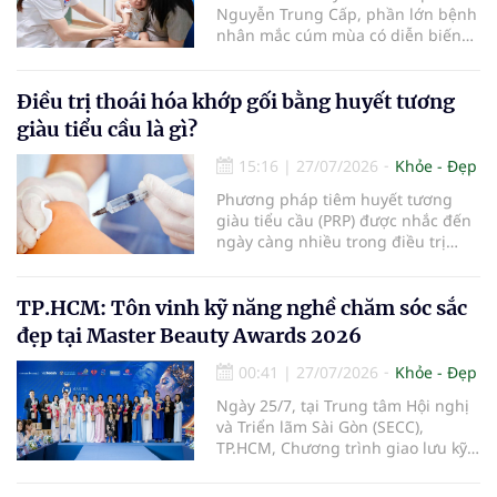
Nguyễn Trung Cấp, phần lớn bệnh
nhân mắc cúm mùa có diễn biến
nhẹ với các triệu chứng thường
gặp như sốt, ho, đau mỏi người, sổ
mũi và có thể hồi phục sau khoảng
Điều trị thoái hóa khớp gối bằng huyết tương
5-7 ngày. Tuy nhiên, vẫn có một tỷ
giàu tiểu cầu là gì?
lệ bệnh nhân tiến triển nặng, thậm
chí tử vong do các biến chứng của
15:16
|
27/07/2026
Khỏe - Đẹp
bệnh.
Phương pháp tiêm huyết tương
giàu tiểu cầu (PRP) được nhắc đến
ngày càng nhiều trong điều trị
thoái hóa khớp gối với kỳ vọng cải
thiện chức năng vận động và làm
chậm tiến triển bệnh. Vậy PRP hoạt
TP.HCM: Tôn vinh kỹ năng nghề chăm sóc sắc
động theo cơ chế nào, mang lại
đẹp tại Master Beauty Awards 2026
hiệu quả ra sao và những ai sẽ
phù hợp với phương pháp này?
00:41
|
27/07/2026
Khỏe - Đẹp
Ngày 25/7, tại Trung tâm Hội nghị
và Triển lãm Sài Gòn (SECC),
TP.HCM, Chương trình giao lưu kỹ
năng nghề chăm sóc sắc đẹp –
Master Beauty Awards 2026 đã