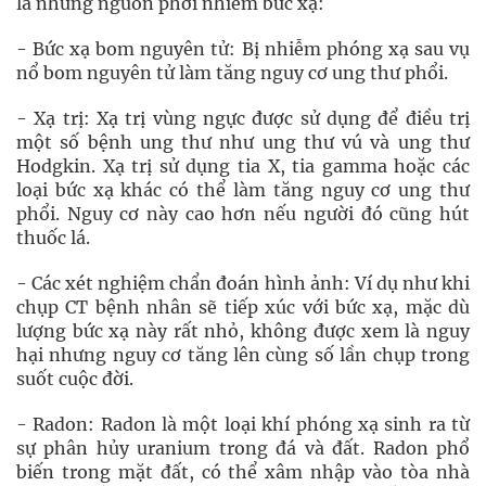
là những nguồn phơi nhiễm bức xạ:
- Bức xạ bom nguyên tử: Bị nhiễm phóng xạ sau vụ
nổ bom nguyên tử làm tăng nguy cơ ung thư phổi.
- Xạ trị: Xạ trị vùng ngực được sử dụng để điều trị
một số bệnh ung thư như ung thư vú và ung thư
Hodgkin. Xạ trị sử dụng tia X, tia gamma hoặc các
loại bức xạ khác có thể làm tăng nguy cơ ung thư
phổi. Nguy cơ này cao hơn nếu người đó cũng hút
thuốc lá.
- Các xét nghiệm chẩn đoán hình ảnh: Ví dụ như khi
chụp CT bệnh nhân sẽ tiếp xúc với bức xạ, mặc dù
lượng bức xạ này rất nhỏ, không được xem là nguy
hại nhưng nguy cơ tăng lên cùng số lần chụp trong
suốt cuộc đời.
- Radon: Radon là một loại khí phóng xạ sinh ra từ
sự phân hủy uranium trong đá và đất. Radon phổ
biến trong mặt đất, có thể xâm nhập vào tòa nhà