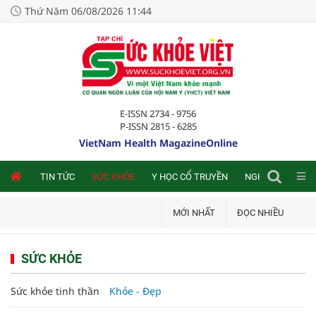
Thứ Năm 06/08/2026 11:44
E-ISSN 2734 - 9756
P-ISSN 2815 - 6285
VietNam Health MagazineOnline
NLINE
TIN TỨC
SỨC KHỎE
Y HỌC CỔ TRUYỀN
NGHIÊN CỨU TRA
MỚI NHẤT
ĐỌC NHIỀU
SỨC KHỎE
Sức khỏe tinh thần
Khỏe - Đẹp