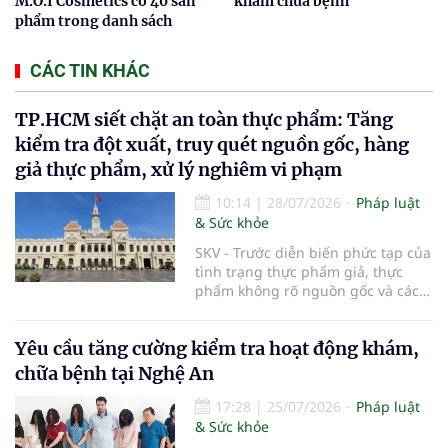
M.O.I Cosmetics có 40 sản
khám chữa bệnh
phẩm trong danh sách
CÁC TIN KHÁC
TP.HCM siết chặt an toàn thực phẩm: Tăng
kiểm tra đột xuất, truy quét nguồn gốc, hàng
giả thực phẩm, xử lý nghiêm vi phạm
10:14
|
28/07/2026
Pháp luật
& Sức khỏe
SKV - Trước diễn biến phức tạp của
tình trạng thực phẩm giả, thực
phẩm không rõ nguồn gốc và các
vi phạm trong kinh doanh thực
phẩm, UBND TP.HCM vừa ban hành
Yêu cầu tăng cường kiểm tra hoạt động khám,
kế hoạch tăng cường bảo đảm an
toàn thực phẩm trên địa bàn năm
chữa bệnh tại Nghệ An
2026. Thành phố sẽ đẩy mạnh
thanh tra, kiểm tra đột xuất, siết
17:28
|
25/07/2026
Pháp luật
chặt quản lý tại các chợ đầu mối,
& Sức khỏe
số hóa truy xuất nguồn gốc sản