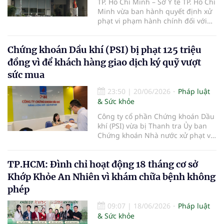
TP. Hồ Chí Minh – Sở Y tế TP. Hồ Chí
Minh vừa ban hành quyết định xử
phạt vi phạm hành chính đối với
Phòng khám Đa khoa Quốc tế Ánh
Dương thuộc Công ty Cổ phần
Chứng khoán Dầu khí (PSI) bị phạt 125 triệu
Bệnh viện Ánh Dương, với tổng số
tiền 149 triệu đồng do nhiều vi
đồng vì để khách hàng giao dịch ký quỹ vượt
phạm trong hoạt động khám, chữa
sức mua
bệnh.
23:50
|
20/06/2026
Pháp luật
& Sức khỏe
Công ty cổ phần Chứng khoán Dầu
khí (PSI) vừa bị Thanh tra Ủy ban
Chứng khoán Nhà nước xử phạt vi
phạm hành chính trong lĩnh vực
chứng khoán và thị trường chứng
TP.HCM: Đình chỉ hoạt động 18 tháng cơ sở
khoán.
Khớp Khỏe An Nhiên vì khám chữa bệnh không
phép
09:07
|
18/06/2026
Pháp luật
& Sức khỏe