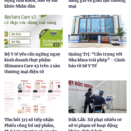
động nha khoa, bảo vệ sức
hàng giả và gian lận thương
khỏe Nhân dân
mại
Bộ Y tế yêu cầu ngừng ngay
Quảng Trị: “Cẩn trọng với
kinh doanh thực phẩm
Nha khoa trái phép” - Cảnh
Slimaura Care x3 trên 2 sàn
báo từ Sở Y Tế
thương mại điện tử
Thu hồi 313 số tiếp nhận
Đắk Lắk: Xử phạt nhiều cơ
Phiếu công bố mỹ phẩm,
sở vi phạm về hoạt động