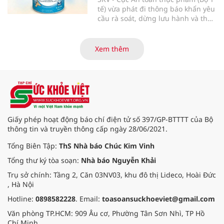
tế) vừa phát đi thông báo khẩn yêu
cầu rà soát, dừng lưu hành và thu
hồi ngay lập tức lô sản phẩm sữa
bột trẻ em Allernova AR do Pháp
sản xuất sau khi ghi nhận nhiều
Xem thêm
trường hợp trẻ gặp tác dụng phụ
nghiêm trọng về tiêu hóa.
Giấy phép hoạt động báo chí điện tử số 397/GP-BTTTT của Bộ
thông tin và truyền thông cấp ngày 28/06/2021.
Tổng Biên Tập:
ThS Nhà báo Chúc Kim Vinh
Tổng thư ký tòa soạn:
Nhà báo Nguyễn Khải
Trụ sở chính: Tầng 2, Căn 03NV03, khu đô thị Lideco, Hoài Đức
, Hà Nội
Hotline:
0898582228
. Email:
toasoansuckhoeviet@gmail.com
Văn phòng TP.HCM: 909 Âu cơ, Phường Tân Sơn Nhì, TP Hồ
Chí Minh