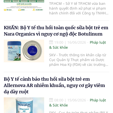
TP.HCM – Sở Y tế TP.HCM vừa ban
hành quyết định xử phạt vi phạm
hành chính đối với Công ty TNHH
Khớp Khỏe An Nhiên - An Dương
Vương do có hành vi cung cấp dịch
KHẨN: Bộ Y tế thu hồi toàn quốc sữa bột trẻ em
vụ khám bệnh, chữa bệnh khi chưa
được cấp giấy phép hoạt động
Nara Organics vì nguy cơ ngộ độc Botulinum
theo quy định của pháp luật.
19:00
|
16/06/2026
Pháp luật
& Sức khỏe
SKV - Trước thông tin khẩn cấp từ
Cục Quản lý Thực phẩm và Dược
phẩm Hoa Kỳ (FDA) về các trường
hợp nhiễm độc Botulinum liên
quan đến sữa bột trẻ em, Cục An
Bộ Y tế cảnh báo thu hồi sữa bột trẻ em
toàn thực phẩm (Bộ Y tế) đã liên
tiếp ban hành các công văn hỏa
Allernova AR nhiễm khuẩn, nguy cơ gây viêm
tốc yêu cầu rà soát, thu hồi triệt để
dạ dày ruột
và ngăn chặn các dòng sản phẩm
thuộc thương hiệu Nara Organics
08:00
|
15/06/2026
Pháp luật
tại thị trường Việt Nam nhằm bảo
& Sức khỏe
vệ tuyệt đối sức khỏe người tiêu
dùng.
SKV - Cục An toàn thực phẩm (Bộ Y