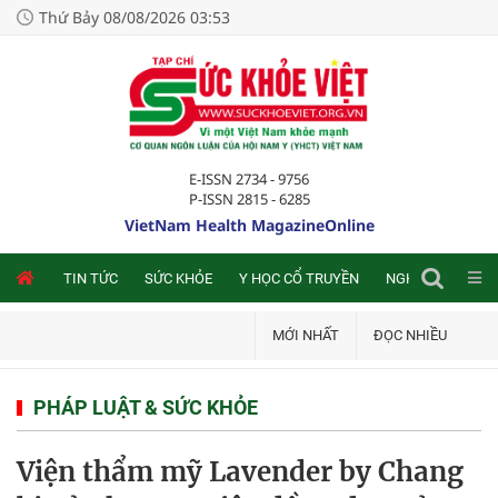
Thứ Bảy 08/08/2026 03:53
E-ISSN 2734 - 9756
P-ISSN 2815 - 6285
VietNam Health MagazineOnline
NLINE
TIN TỨC
SỨC KHỎE
Y HỌC CỔ TRUYỀN
NGHIÊN CỨU TRA
MỚI NHẤT
ĐỌC NHIỀU
PHÁP LUẬT & SỨC KHỎE
Viện thẩm mỹ Lavender by Chang