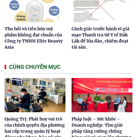
Thu hồi và tiêu hủy mỹ
Cảnh giác trước hành vi giả
phẩm không đạt chuẩn của
mạo Thanh tra Sở Y tế Đắk
Công ty TNHH Elite Beauty
Lắk để lừa đảo, chiếm đoạt
Asia
tài sản.
CÙNG CHUYÊN MỤC
Quảng Trị: Phát huy vai trò
Pháp luật – Sức khỏe –
của chính quyền địa phương
Doanh nghiệp: Tìm giải
hai cấp trong quản lý hoạt
pháp tăng cường chống