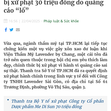
bị xử phạt 30 triệu đồng do quảng
cáo “lố”
16:56
|
22/04/2025
Pháp luật & Sức khỏe
Vừa qua, ngành thẩm mỹ tại TP.HCM lại tiếp tục
chứng kiến một vụ việc gây xôn xao dư luận khi
Viện Thẩm Mỹ Lavender by Chang, một cái tên đã
trở nên quen thuộc trong hội chị em yêu thích làm
đẹp, chính thức bị xử phạt vì hành vi quảng cáo sai
sự thật. Thanh tra Sở Y tế TP.HCM đã ra quyết định
xử phạt hành chính trong lĩnh vực y tế đối với Công
ty TNHH Lavender Sài Gòn, có địa chỉ tại Số 61
Trương Định, phường Võ Thị Sáu, quận 3.
Thanh tra Bộ Y tế xử phạt Công ty Cổ phần
Dược phẩm Me Di Sun 70 triệu đồng