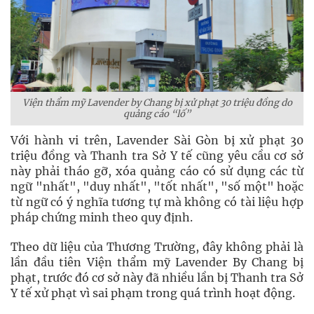
Viện thẩm mỹ Lavender by Chang bị xử phạt 30 triệu đồng do
quảng cáo “lố”
Với hành vi trên, Lavender Sài Gòn bị xử phạt 30
triệu đồng và Thanh tra Sở Y tế cũng yêu cầu cơ sở
này phải tháo gỡ, xóa quảng cáo có sử dụng các từ
ngữ "nhất", "duy nhất", "tốt nhất", "số một" hoặc
từ ngữ có ý nghĩa tương tự mà không có tài liệu hợp
pháp chứng minh theo quy định.
Theo dữ liệu của Thương Trường, đây không phải là
lần đầu tiên Viện thẩm mỹ Lavender By Chang bị
phạt, trước đó cơ sở này đã nhiều lần bị Thanh tra Sở
Y tế xử phạt vì sai phạm trong quá trình hoạt động.