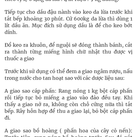
Tiếp tục cho dầu đậu nành vào keo da lừa trước khi
tắt bếp khoảng 30 phút. Cứ 600kg da lừa thì dùng 1
lít dầu ăn. Mục đích sử dụng dầu là để cho keo bớt
dính.
Đổ keo ra khuôn, để nguội sẽ đóng thành bánh, cắt
ra thành từng miếng hình chữ nhật thu được vị
thuốc a giao
Trước khi sử dụng có thể đem a giao ngâm rượu, nấu
trong nước cho tan hoạt sao với các dược liệu sau:
A giao sao cáp phấn: Rang nóng 1 kg bột cáp phấn
rồi tiếp tục bỏ miếng a giao vào đảo đều tay. Khi
thấy a giao nở ra, không còn chỗ cứng nữa thì tắt
bếp. Rây hỗn hợp để thu a giao lại, bỏ bột cáp phấn
đi.
A giao sao bồ hoàng ( phấn hoa của cây cỏ nến):