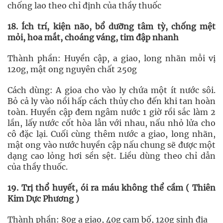
chống lao theo chỉ định của thầy thuốc
18. Ích trí, kiện não, bổ dưỡng tâm tỳ, chống mệt
mỏi, hoa mắt, choáng váng, tim đập nhanh
Thành phần: Huyền cập, a giao, long nhãn mỗi vị
120g, mật ong nguyên chất 250g
Cách dùng: A gioa cho vào ly chứa một ít nước sôi.
Bỏ cả ly vào nồi hấp cách thủy cho đến khi tan hoàn
toàn. Huyền cập đem ngâm nước 1 giờ rồi sắc làm 2
lần, lấy nước cốt hòa lẫn với nhau, nấu nhỏ lửa cho
cô đặc lại. Cuối cùng thêm nước a giao, long nhãn,
mật ong vào nước huyền cập nấu chung sẽ được một
dạng cao lỏng hơi sền sệt. Liều dùng theo chỉ dẫn
của thầy thuốc.
19. Trị thổ huyết, ói ra máu không thể cầm ( Thiên
Kim Dực Phương )
Thành phần: 80g a giao, 40g cam bố, 120g sinh địa