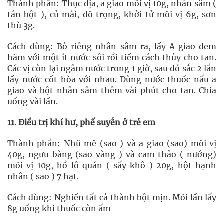
Thành phần: Thục địa, a giao mỗi vị 10g, nhân sâm (
tán bột ), củ mài, đỗ trọng, khởi tử mỗi vị 6g, sơn
thù 3g.
Cách dùng: Bỏ riêng nhân sâm ra, lấy A giao đem
hãm với một ít nước sôi rồi tiềm cách thủy cho tan.
Các vị còn lại ngâm nước trong 1 giờ, sau đó sắc 2 lần
lấy nước cốt hòa với nhau. Dùng nước thuốc nấu a
giao và bột nhân sâm thêm vài phút cho tan. Chia
uống vài lần.
11. Điều trị khí hư, phế suyễn ở trẻ em
Thành phần: Nhũ mễ (sao ) và a giao (sao) mỗi vị
40g, ngưu bàng (sao vàng ) và cam thảo ( nướng)
mỗi vị 10g, hồ lô quán ( sấy khô ) 20g, hột hạnh
nhân ( sao ) 7 hạt.
Cách dùng: Nghiền tất cả thành bột mịn. Mỗi lần lấy
8g uống khi thuốc còn ấm