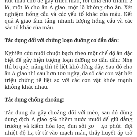
Rút máu chó để gây thiếu máu, rồi chia chó thành 2
lô, một lô cho ăn A giao, một lô không cho ăn. Xét
nghiệm hồng cầu và các yếu tố khác của máu. Kết
quả A giao làm tăng nhanh lượng hồng cầu và các
sắc tố khác của máu.
Tác dụng đối với chứng loạn dưỡng cơ dần dần:
Nghiên cứu nuôi chuột bạch theo một chế độ ăn đặc
biệt để gây hiện tượng loạn dưỡng cơ dần dần: Nhẹ
thì bị què, nặng thì tê liệt khó đứng dậy. Sau đó cho
ăn A giao thì sau hơn 100 ngày, đa số các con vật hết
triệu chứng tê liệt so với các con vật khỏe mạnh
không khác nhau.
Tác dụng chống choáng:
Tác dụng đã gây choáng đối với mèo, sau đó dùng
dung dịch A giao 5% thêm nước muối để giữ đẳng
trương và kiềm hóa lọc, đun sôi 30 - 40 phút, đợi
nhiệt độ hạ từ từ vào mạch máu, thấy huyết áp trở