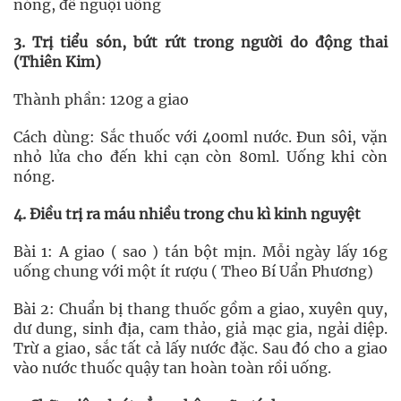
nóng, để nguội uống
3. Trị tiểu són, bứt rứt trong người do động thai
(Thiên Kim)
Thành phần: 120g a giao
Cách dùng: Sắc thuốc với 400ml nước. Đun sôi, vặn
nhỏ lửa cho đến khi cạn còn 80ml. Uống khi còn
nóng.
4. Điều trị ra máu nhiều trong chu kì kinh nguyệt
Bài 1: A giao ( sao ) tán bột mịn. Mỗi ngày lấy 16g
uống chung với một ít rượu ( Theo Bí Uẩn Phương)
Bài 2: Chuẩn bị thang thuốc gồm a giao, xuyên quy,
dư dung, sinh địa, cam thảo, giả mạc gia, ngải diệp.
Trừ a giao, sắc tất cả lấy nước đặc. Sau đó cho a giao
vào nước thuốc quậy tan hoàn toàn rồi uống.