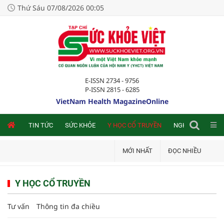
Thứ Sáu 07/08/2026 00:05
E-ISSN 2734 - 9756
P-ISSN 2815 - 6285
VietNam Health MagazineOnline
NLINE
TIN TỨC
SỨC KHỎE
Y HỌC CỔ TRUYỀN
NGHIÊN CỨU TRA
MỚI NHẤT
ĐỌC NHIỀU
Y HỌC CỔ TRUYỀN
Tư vấn
Thông tin đa chiều