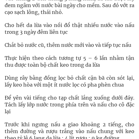
đem ngâm với nước bài ngày cho mềm. Sau đó vớt ra
cạo sạch lông, thái nhỏ.
Cho hết da lừa vào nồi đổ thật nhiều nước vào nấu
trong 3 ngày đêm liên tục
Chắt bỏ nước cũ, thêm nước mới vào và tiếp tục nấu
Thực hiện theo cách tương tự 5 – 6 lần nhằm tận
thu được toàn bộ chất keo trong da lừa
Dùng rây bằng đồng lọc bỏ chất cặn bã còn sót lại,
lấy keo hòa với một ít nước lọc có pha phèn chua
Để yên vài tiếng cho tạp chất lắng xuống dưới đáy.
Tách lấy lớp nước trong phía trên và nấu cho cô đặc
lại
Trước khi ngưng nấu a giao khoảng 2 tiếng, cho
thêm đường và rượu trắng vào nấu chung với keo
theo tỷ lệ 6 lạng da lừa : 4 lít rượu : 9 kg đường.