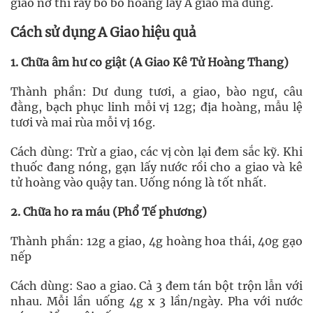
giao nở thì rây bỏ bồ hoàng lấy A giao mà dùng.
Cách sử dụng A Giao hiệu quả
1. Chữa âm hư co giật (A Giao Kê Tử Hoàng Thang)
Thành phần: Dư dung tươi, a giao, bào ngư, câu
đằng, bạch phục linh mỗi vị 12g; địa hoàng, mẫu lệ
tươi và mai rùa mỗi vị 16g.
Cách dùng: Trừ a giao, các vị còn lại đem sắc kỹ. Khi
thuốc đang nóng, gạn lấy nước rồi cho a giao và kê
tử hoàng vào quậy tan. Uống nóng là tốt nhất.
2. Chữa ho ra máu (Phổ Tế phương)
Thành phần: 12g a giao, 4g hoàng hoa thái, 40g gạo
nếp
Cách dùng: Sao a giao. Cả 3 đem tán bột trộn lẫn với
nhau. Mỗi lần uống 4g x 3 lần/ngày. Pha với nước