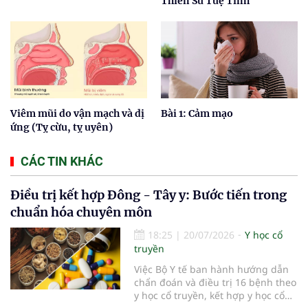
Thiền Sư Tuệ Tĩnh
Viêm mũi do vận mạch và dị
Bài 1: Cảm mạo
ứng (Tỵ cừu, tỵ uyên)
CÁC TIN KHÁC
Điều trị kết hợp Đông - Tây y: Bước tiến trong
chuẩn hóa chuyên môn
18:25
|
20/07/2026
Y học cổ
truyền
Việc Bộ Y tế ban hành hướng dẫn
chẩn đoán và điều trị 16 bệnh theo
y học cổ truyền, kết hợp y học cổ