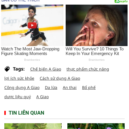
Tags:
Chế biến A Giao
thực phẩm chức năng
lợi ích sức khỏe
Cách sử dụng A Giao
Công dụng A Giao
Da lừa
An thai
Bổ phế
dược liệu quý
A Giao
TIN LIÊN QUAN