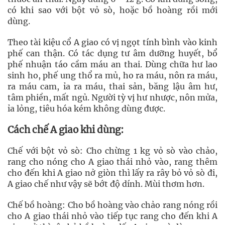
có khi sao với bột vỏ sò, hoặc bồ hoàng rồi mới
dùng.
Theo tài kiệu cổ A giao có vị ngọt tính bình vào kinh
phế can thận. Có tác dụng tư âm dưỡng huyết, bổ
phế nhuận táo cầm máu an thai. Dùng chữa hư lao
sinh ho, phế ung thổ ra mủ, ho ra máu, nôn ra máu,
ra máu cam, ỉa ra máu, thai sản, băng lậu âm hư,
tâm phiền, mất ngủ. Người tỳ vị hư nhược, nôn mửa,
ỉa lỏng, tiêu hóa kém không dùng được.
Cách chế A giao khi dùng:
Chế với bột vỏ sò: Cho chừng 1 kg vỏ sò vào chảo,
rang cho nóng cho A giao thái nhỏ vào, rang thêm
cho đến khi A giao nở giòn thì lấy ra rây bỏ vỏ sò đi,
A giao chế như vậy sẽ bớt độ dính. Mùi thơm hơn.
Chế bồ hoàng: Cho bồ hoàng vào chảo rang nóng rồi
cho A giao thái nhỏ vào tiếp tục rang cho đến khi A