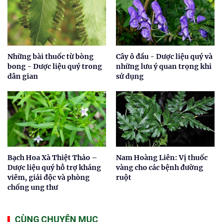
Những bài thuốc từ bòng
Cây ô đầu - Dược liệu quý và
bong - Dược liệu quý trong
những lưu ý quan trọng khi
dân gian
sử dụng
Bạch Hoa Xà Thiệt Thảo –
Nam Hoàng Liên: Vị thuốc
Dược liệu quý hỗ trợ kháng
vàng cho các bệnh đường
viêm, giải độc và phòng
ruột
chống ung thư
CÙNG CHUYÊN MỤC