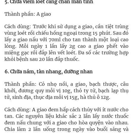
5. Chữa viêm loét cẳng chân mãn tính
Thành phần: A giao
Cách dùng: Trước khi sử dụng a giao, cần tiệt trùng
vùng loét rồi chiếu hồng ngoại trong 15 phút. Sau đó
lấy a giao nấu với 70ml cho tan thành một loại cao
lỏng. Mỗi ngày 1 lần lấy 2g cao a giao phết vào
miệng gạc rồi đắp lên vết loét. Đa số các trường hợp
khỏi bệnh sau 20 lần đắp thuốc.
6. Chữa nám, tàn nhang, dưỡng nhan
Thành phần: Cỏ nhọ nồi, a giao, bạch thược, câu
khởi, đương quy mỗi vị 10g, thỏ ty tử, bạch lạp thụ
tử, sinh địa, thục địa mỗi vị 15g, hà thủ ô 12g.
Cách dùng: A giao đem hấp cách thủy với ít nước cho
tan. Các nguyên liệu khác sắc 2 lần lấy nước thuốc
đem nấu chung với a giao cho hòa quyện vào nhau.
Chia làm 2 lần uống trong ngày vào buổi sáng và