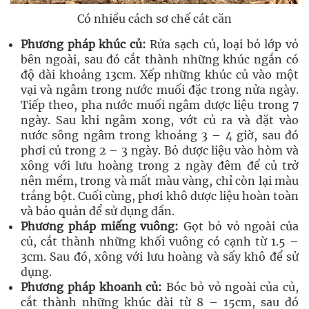
Có nhiều cách sơ chế cát căn
Phương pháp khúc củ:
Rửa sạch củ, loại bỏ lớp vỏ
bên ngoài, sau đó cắt thành những khúc ngắn có
độ dài khoảng 13cm. Xếp những khúc củ vào một
vại và ngâm trong nước muối đặc trong nửa ngày.
Tiếp theo, pha nước muối ngâm dược liệu trong 7
ngày. Sau khi ngâm xong, vớt củ ra và đặt vào
nước sông ngâm trong khoảng 3 – 4 giờ, sau đó
phơi củ trong 2 – 3 ngày. Bỏ dược liệu vào hòm và
xông với lưu hoàng trong 2 ngày đêm để củ trở
nên mềm, trong và mất màu vàng, chỉ còn lại màu
trắng bột. Cuối cùng, phơi khô dược liệu hoàn toàn
và bảo quản để sử dụng dần.
Phương pháp miếng vuông:
Gọt bỏ vỏ ngoài của
củ, cắt thành những khối vuông có cạnh từ 1.5 –
3cm. Sau đó, xông với lưu hoàng và sấy khô để sử
dụng.
Phương pháp khoanh củ:
Bóc bỏ vỏ ngoài của củ,
cắt thành những khúc dài từ 8 – 15cm, sau đó