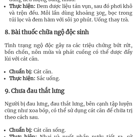
Thực hiện:
Đem dược liệu tán vụn, sau đó phơi khô
và trộn đều. Mỗi lần dùng khoảng 30g, bọc trong
túi lọc và đem hãm với sôi 30 phút. Uống thay trà.
8. Bài thuốc chữa ngộ độc sinh
Tình trạng ngộ độc gây ra các triệu chứng bứt rứt,
bồn chồn, nôn mửa và phát cuồng có thể dược đẩy
lùi với cát căn.
Chuẩn bị:
Cát căn.
Thực hiện:
Sắc uống.
9. Chưa đau thắt lưng
Người bị đau lưng, đau thắt lưng, bên cạnh tập luyện
cũng như xoa bóp, có thể sử dụng cát căn để chữa trị
theo cách sau.
Chuẩn bị:
Cát căn sống.
Thực hiện:
Nhai và nuốt phần nước tiết ra, sử