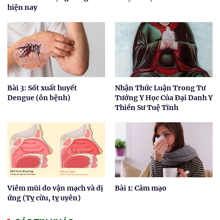
hiện nay
Bài 3: Sốt xuất huyết
Nhận Thức Luận Trong Tư
Dengue (ôn bệnh)
Tưởng Y Học Của Đại Danh Y
Thiền Sư Tuệ Tĩnh
Viêm mũi do vận mạch và dị
Bài 1: Cảm mạo
ứng (Tỵ cừu, tỵ uyên)