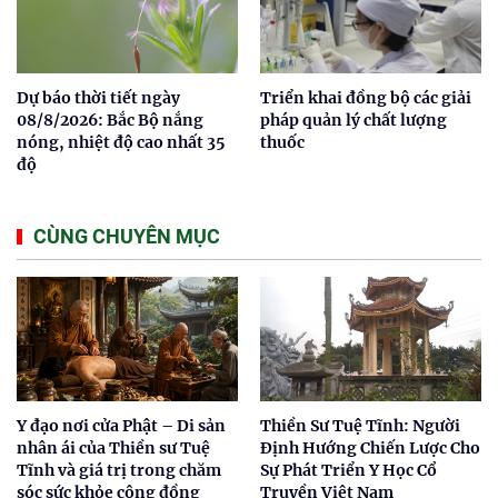
Dự báo thời tiết ngày
Triển khai đồng bộ các giải
08/8/2026: Bắc Bộ nắng
pháp quản lý chất lượng
nóng, nhiệt độ cao nhất 35
thuốc
độ
CÙNG CHUYÊN MỤC
Y đạo nơi cửa Phật – Di sản
Thiền Sư Tuệ Tĩnh: Người
nhân ái của Thiền sư Tuệ
Định Hướng Chiến Lược Cho
Tĩnh và giá trị trong chăm
Sự Phát Triển Y Học Cổ
sóc sức khỏe cộng đồng
Truyền Việt Nam