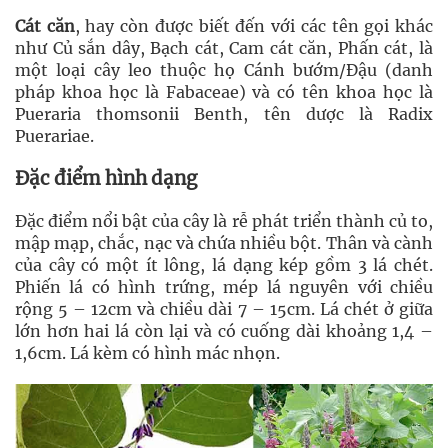
Cát căn
, hay còn được biết đến với các tên gọi khác
như Củ sắn dây, Bạch cát, Cam cát căn, Phấn cát, là
một loại cây leo thuộc họ Cánh bướm/Đậu (danh
pháp khoa học là Fabaceae) và có tên khoa học là
Pueraria thomsonii Benth, tên dược là Radix
Puerariae.
Đặc điểm hình dạng
Đặc điểm nổi bật của cây là rễ phát triển thành củ to,
mập mạp, chắc, nạc và chứa nhiều bột. Thân và cành
của cây có một ít lông, lá dạng kép gồm 3 lá chét.
Phiến lá có hình trứng, mép lá nguyên với chiều
rộng 5 – 12cm và chiều dài 7 – 15cm. Lá chét ở giữa
lớn hơn hai lá còn lại và có cuống dài khoảng 1,4 –
1,6cm. Lá kèm có hình mác nhọn.