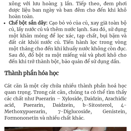
xông với lưu hoàng 3 lần. Tiếp theo, đem phơi
dược liệu ban ngày và ban đêm cho đến khi khô
hoàn toàn.
Chế bột sắn dây:
Cạo bỏ vỏ của củ, xay giã toàn bộ
củ, lấy nước củ và thêm nước lạnh. Sau đó, sử dụng
một khăn mỏng để lọc xác, tạp chất, bụi bặm và
đất cát khỏi nước củ. Tiến hành lọc trong vòng
một tháng cho đến khi khuấy nước không còn đục.
Sau đó, đổ bột ra một miếng vải và phơi khô cho
đến khi trở thành bột, bảo quản để sử dụng dần.
Thành phần hóa học
Cát căn là một cây chứa nhiều thành phần hoá học
quan trọng. Trong cát căn, chúng ta có thể tìm thấy
các chất như Puerarin – Xyloside, Daidzin, Arachidic
acid, Puerarin, Daidzein, b-Sitosterol, 4-
Methoxypuerarin, 7-Diglucoside, Genistein,
Formononetin và nhiều chất khác.