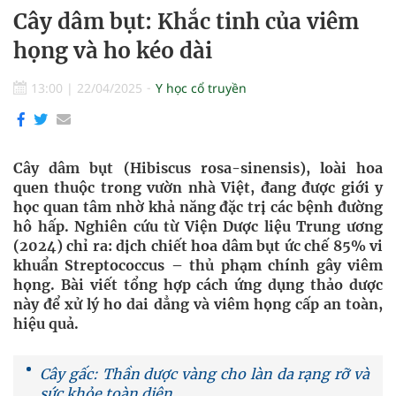
Cây dâm bụt: Khắc tinh của viêm
họng và ho kéo dài
13:00
|
22/04/2025
Y học cổ truyền
Cây dâm bụt (Hibiscus rosa-sinensis), loài hoa
quen thuộc trong vườn nhà Việt, đang được giới y
học quan tâm nhờ khả năng đặc trị các bệnh đường
hô hấp. Nghiên cứu từ Viện Dược liệu Trung ương
(2024) chỉ ra: dịch chiết hoa dâm bụt ức chế 85% vi
khuẩn Streptococcus – thủ phạm chính gây viêm
họng. Bài viết tổng hợp cách ứng dụng thảo dược
này để xử lý ho dai dẳng và viêm họng cấp an toàn,
hiệu quả.
Cây gấc: Thần dược vàng cho làn da rạng rỡ và
sức khỏe toàn diện