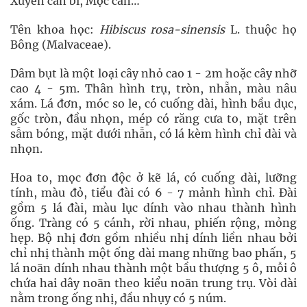
Xuyên can bì, Mộc can…
Tên khoa học:
Hibiscus rosa-sinensis
L. thuộc họ
Bông (Malvaceae).
Dâm bụt là một loại cây nhỏ cao 1 - 2m hoặc cây nhỡ
cao 4 - 5m. Thân hình trụ, tròn, nhẵn, màu nâu
xám. Lá đơn, móc so le, có cuống dài, hình bầu dục,
gốc tròn, đầu nhọn, mép có răng cưa to, mặt trên
sẫm bóng, mặt dưới nhẵn, có lá kèm hình chỉ dài và
nhọn.
Hoa to, mọc đơn độc ở kẽ lá, có cuống dài, lưỡng
tính, màu đỏ, tiểu đài có 6 - 7 mảnh hình chỉ. Đài
gồm 5 lá đài, màu lục dính vào nhau thành hình
ống. Tràng có 5 cánh, rời nhau, phiến rộng, mỏng
hẹp. Bộ nhị đơn gồm nhiều nhị dính liền nhau bởi
chỉ nhị thành một ống dài mang những bao phấn, 5
lá noãn dính nhau thành một bầu thượng 5 ô, mỗi ô
chứa hai dây noãn theo kiểu noãn trung trụ. Vòi dài
nằm trong ống nhị, đầu nhụy có 5 núm.