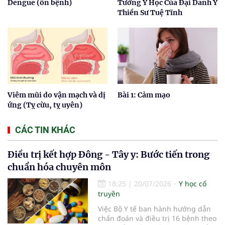
Dengue (ôn bệnh)
Tưởng Y Học Của Đại Danh Y
Thiền Sư Tuệ Tĩnh
Viêm mũi do vận mạch và dị
Bài 1: Cảm mạo
ứng (Tỵ cừu, tỵ uyên)
CÁC TIN KHÁC
Điều trị kết hợp Đông - Tây y: Bước tiến trong
chuẩn hóa chuyên môn
18:25
|
20/07/2026
Y học cổ
truyền
Việc Bộ Y tế ban hành hướng dẫn
chẩn đoán và điều trị 16 bệnh theo