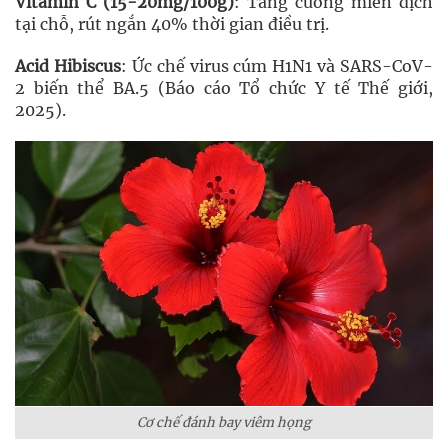
Vitamin C (15-20mg/100g)
: Tăng cường miễn dịch
tại chỗ, rút ngắn 40% thời gian điều trị.
Acid Hibiscus
: Ức chế virus cúm H1N1 và SARS-CoV-
2 biến thể BA.5 (Báo cáo Tổ chức Y tế Thế giới,
2025).
Cơ chế đánh bay viêm họng