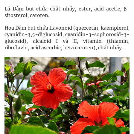
Lá Dâm bụt chứa chất nhầy, ester, acid acetic, β-
sitosterol, caroten.
Hoa Dâm bụt chứa flavonoid (quercetin, kaempferol,
cyanidin-3,5-diglucosid, cyanidin-3-sophorosid-3-
glucosid), alcaloid I và II, vitamin (thiamin,
riboflavin, acid ascorbic, beta caroten), chất nhầy...