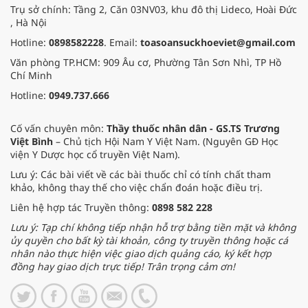
Trụ sở chính: Tầng 2, Căn 03NV03, khu đô thị Lideco, Hoài Đức
, Hà Nội
Hotline:
0898582228
. Email:
toasoansuckhoeviet@gmail.com
Văn phòng TP.HCM: 909 Âu cơ, Phường Tân Sơn Nhì, TP Hồ
Chí Minh
Hotline:
0949.737.666
Cố vấn chuyên môn:
Thầy thuốc nhân dân - GS.TS Trương
Việt Bình
– Chủ tịch Hội Nam Y Việt Nam. (Nguyên GĐ Học
viện Y Dược học cổ truyền Việt Nam).
Lưu ý: Các bài viết về các bài thuốc chỉ có tính chất tham
khảo, không thay thế cho việc chẩn đoán hoặc điều trị.
Liên hệ hợp tác Truyền thông:
0898 582 228
Lưu ý: Tạp chí không tiếp nhận hỗ trợ bằng tiền mặt và không
ủy quyền cho bất kỳ tài khoản, công ty truyền thông hoặc cá
nhân nào thực hiện việc giao dịch quảng cáo, ký kết hợp
đồng hay giao dịch trực tiếp! Trân trọng cảm ơn!