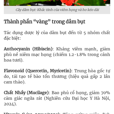
Cây dâm bụt: Khắc tinh của viêm họng và ho kéo dài
Thành phần “vàng” trong dâm bụt
Tác dụng dược lý của dâm bụt đến từ 5 nhóm chất
đặc biệt:
Anthocyanin (Hibiscin)
: Kháng viêm mạnh, giảm
phù nề niêm mạc họng (chiếm 1.2-1.8% trong cánh
hoa tươi).
Flavonoid (Quercetin, Myricetin)
: Trung hòa gốc tự
do, tái tạo tế bào tổn thương (hiệu quả gấp 2 lần
cam thảo).
Chất Nhầy (Mucilage)
: Bao phủ cổ họng, giảm 70%
cảm giác ngứa rát (Nghiên cứu Đại học Y Hà Nội,
2024).