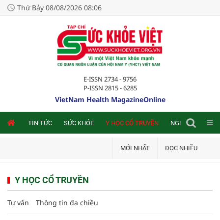
Thứ Bảy 08/08/2026 08:06
E-ISSN 2734 - 9756
P-ISSN 2815 - 6285
VietNam Health MagazineOnline
NLINE
TIN TỨC
SỨC KHỎE
Y HỌC CỔ TRUYỀN
NGHIÊN CỨU TRA
MỚI NHẤT
ĐỌC NHIỀU
Y HỌC CỔ TRUYỀN
Tư vấn
Thông tin đa chiều