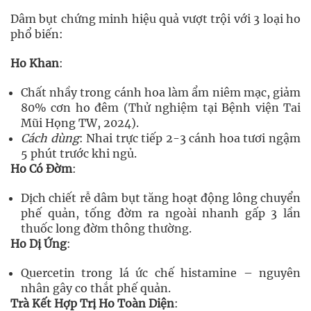
Dâm bụt chứng minh hiệu quả vượt trội với 3 loại ho
phổ biến:
Ho Khan
:
Chất nhầy trong cánh hoa làm ẩm niêm mạc, giảm
80% cơn ho đêm (Thử nghiệm tại Bệnh viện Tai
Mũi Họng TW, 2024).
Cách dùng
: Nhai trực tiếp 2-3 cánh hoa tươi ngậm
5 phút trước khi ngủ.
Ho Có Đờm
:
Dịch chiết rễ dâm bụt tăng hoạt động lông chuyển
phế quản, tống đờm ra ngoài nhanh gấp 3 lần
thuốc long đờm thông thường.
Ho Dị Ứng
:
Quercetin trong lá ức chế histamine – nguyên
nhân gây co thắt phế quản.
Trà Kết Hợp Trị Ho Toàn Diện
: