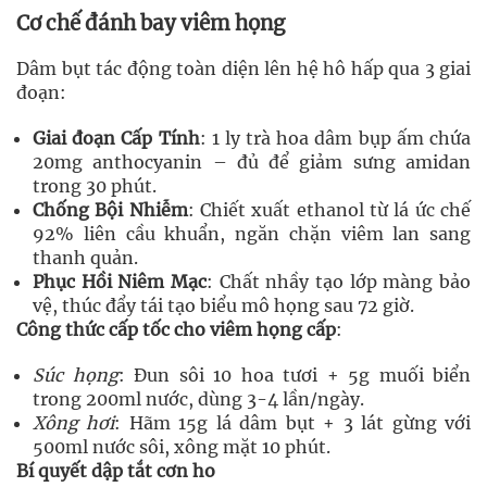
Cơ chế đánh bay viêm họng
Dâm bụt tác động toàn diện lên hệ hô hấp qua 3 giai
đoạn:
Giai đoạn Cấp Tính
: 1 ly trà hoa dâm bụp ấm chứa
20mg anthocyanin – đủ để giảm sưng amidan
trong 30 phút.
Chống Bội Nhiễm
: Chiết xuất ethanol từ lá ức chế
92% liên cầu khuẩn, ngăn chặn viêm lan sang
thanh quản.
Phục Hồi Niêm Mạc
: Chất nhầy tạo lớp màng bảo
vệ, thúc đẩy tái tạo biểu mô họng sau 72 giờ.
Công thức cấp tốc cho viêm họng cấp
:
Súc họng
: Đun sôi 10 hoa tươi + 5g muối biển
trong 200ml nước, dùng 3-4 lần/ngày.
Xông hơi
: Hãm 15g lá dâm bụt + 3 lát gừng với
500ml nước sôi, xông mặt 10 phút.
Bí quyết dập tắt cơn ho