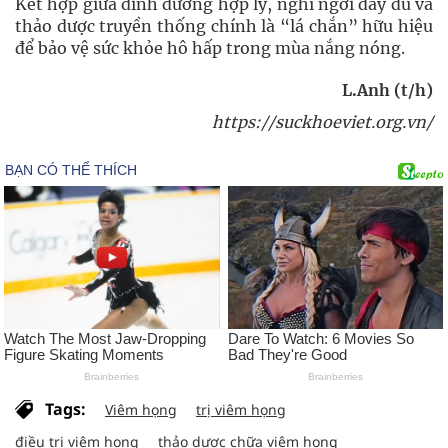
Kết hợp giữa dinh dưỡng hợp lý, nghỉ ngơi đầy đủ và
thảo dược truyền thống chính là “lá chắn” hữu hiệu
để bảo vệ sức khỏe hô hấp trong mùa nắng nóng.
L.Anh (t/h)
https://suckhoeviet.org.vn/
Tags:
Viêm họng
trị viêm họng
điều trị viêm họng
thảo dược chữa viêm họng