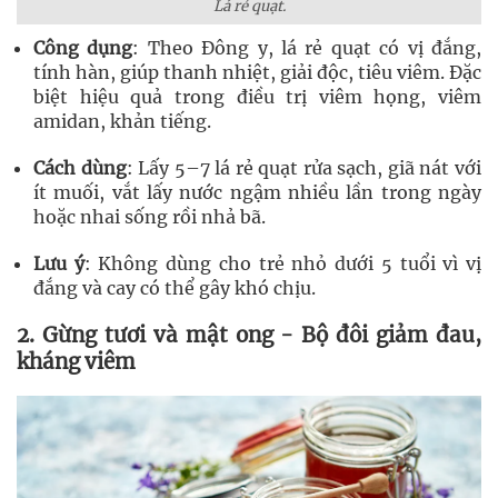
Lá rẻ quạt.
Công dụng
: Theo Đông y, lá rẻ quạt có vị đắng,
tính hàn, giúp thanh nhiệt, giải độc, tiêu viêm. Đặc
biệt hiệu quả trong điều trị viêm họng, viêm
amidan, khản tiếng.
Cách dùng
: Lấy 5–7 lá rẻ quạt rửa sạch, giã nát với
ít muối, vắt lấy nước ngậm nhiều lần trong ngày
hoặc nhai sống rồi nhả bã.
Lưu ý
: Không dùng cho trẻ nhỏ dưới 5 tuổi vì vị
đắng và cay có thể gây khó chịu.
2. Gừng tươi và mật ong - Bộ đôi giảm đau,
kháng viêm