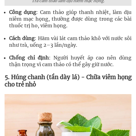
Trà cam thảo làm dịu niêm mạc họng.
Công dụng
: Cam thảo giúp thanh nhiệt, làm dịu
niêm mạc họng, thường được dùng trong các bài
thuốc trị ho, viêm họng.
Cách dùng
: Hãm vài lát cam thảo khô với nước sôi
như trà, uống 2–3 lần/ngày.
Chống chỉ định
: Người huyết áp cao nên dùng
thận trọng vì cam thảo có thể gây giữ nước.
5. Húng chanh (tần dày lá) - Chữa viêm họng
cho trẻ nhỏ