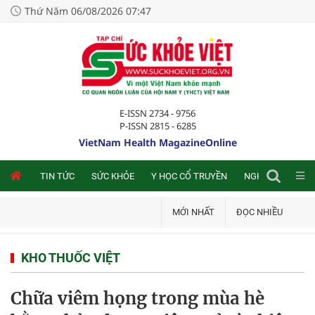
Thứ Năm 06/08/2026 07:47
E-ISSN 2734 - 9756
P-ISSN 2815 - 6285
VietNam Health MagazineOnline
NLINE
TIN TỨC
SỨC KHỎE
Y HỌC CỔ TRUYỀN
NGHIÊN CỨU TRA
MỚI NHẤT
ĐỌC NHIỀU
KHO THUỐC VIỆT
Chữa viêm họng trong mùa hè