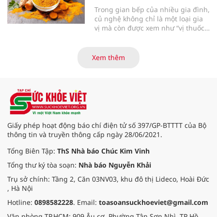
Trong gian bếp của nhiều gia đình,
củ nghệ không chỉ là một loại gia
vị mà còn được xem như “vị thuốc”
dân gian quen thuộc. Nhiều
nghiên cứu khoa học hiện đại cũng
cho thấy nghệ mang lại không ít
Xem thêm
lợi ích cho cơ thể, nếu biết sử
dụng đúng cách.
Giấy phép hoạt động báo chí điện tử số 397/GP-BTTTT của Bộ
thông tin và truyền thông cấp ngày 28/06/2021.
Tổng Biên Tập:
ThS Nhà báo Chúc Kim Vinh
Tổng thư ký tòa soạn:
Nhà báo Nguyễn Khải
Trụ sở chính: Tầng 2, Căn 03NV03, khu đô thị Lideco, Hoài Đức
, Hà Nội
Hotline:
0898582228
. Email:
toasoansuckhoeviet@gmail.com
Văn phòng TP.HCM: 909 Âu cơ, Phường Tân Sơn Nhì, TP Hồ