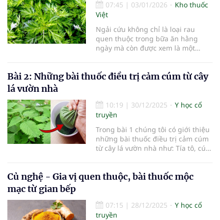
dụng đúng cách. Tuy nhiên, việc
07:45
|
03/01/2026
Kho thuốc
sử dụng thảo dược cũng có những
Việt
điều cần đặc biệt lưu ý nhằm đảm
Ngải cứu không chỉ là loại rau
bảo an toàn và tránh những tác
quen thuộc trong bữa ăn hằng
dụng không mong muốn.
ngày mà còn được xem là một
trong những vị thuốc dân gian
quan trọng của y học cổ truyền. Từ
Bài 2: Những bài thuốc điều trị cảm cúm từ cây
lâu, ngải cứu đã được sử dụng để
điều hòa khí huyết, giảm đau, cầm
lá vườn nhà
máu, trừ hàn, đặc biệt hiệu quả với
các chứng bệnh liên quan đến
10:19
|
30/12/2025
Y học cổ
nhiễm lạnh và rối loạn khí huyết.
truyền
Trong bài 1 chúng tôi có giới thiệu
những bài thuốc điều trị cảm cúm
từ cây lá vườn nhà như: Tía tô, cúc
tần, gừng… Bài 2 cùng Sức khỏe
Việt tiếp tục mời quý độc giả khám
Củ nghệ - Gia vị quen thuộc, bài thuốc mộc
phá thêm về Chanh và mật ong,
ngải cứu, bưởi, tía tô, kinh giới...
mạc từ gian bếp
07:15
|
28/12/2025
Y học cổ
truyền