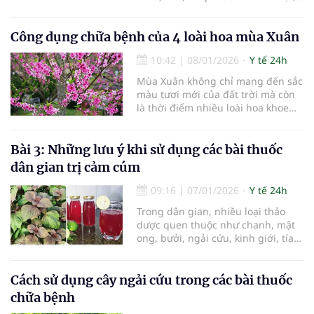
hầu như mọi bộ phận của cây bưởi
đều có thể dùng làm thuốc, hỗ trợ
Công dụng chữa bệnh của 4 loài hoa mùa Xuân
phòng và điều trị nhiều vấn đề sức
khỏe thường gặp.
10:42
|
08/01/2026
Y tế 24h
Mùa Xuân không chỉ mang đến sắc
màu tươi mới của đất trời mà còn
là thời điểm nhiều loài hoa khoe
nở, ẩn chứa những công dụng
chữa bệnh quý giá trong y học dân
gian. Bốn loài hoa quen thuộc dưới
Bài 3: Những lưu ý khi sử dụng các bài thuốc
đây không chỉ đẹp mà còn là
dân gian trị cảm cúm
những vị thuốc hữu ích, hỗ trợ
chăm sóc sức khỏe hiệu quả.
09:16
|
07/01/2026
Y tế 24h
Trong dân gian, nhiều loại thảo
dược quen thuộc như chanh, mật
ong, bưởi, ngải cứu, kinh giới, tía
tô… được sử dụng rộng rãi để hỗ
trợ điều trị cảm cúm. Những
phương pháp này có ưu điểm là dễ
Cách sử dụng cây ngải cứu trong các bài thuốc
làm, nguyên liệu sẵn có và mang
chữa bệnh
lại hiệu quả nhất định khi được áp