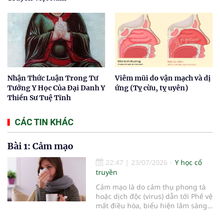
Nhận Thức Luận Trong Tư
Viêm mũi do vận mạch và dị
Tưởng Y Học Của Đại Danh Y
ứng (Tỵ cừu, tỵ uyên)
Thiền Sư Tuệ Tĩnh
CÁC TIN KHÁC
Bài 1: Cảm mạo
22:47
|
23/07/2026
Y học cổ
truyền
Cảm mạo là do cảm thụ phong tà
hoặc dịch độc (virus) dẫn tới Phế vệ
mất điều hòa, biểu hiện lâm sàng
chủ yếu là ngạt mũi, chảy nước