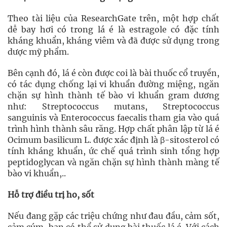
Theo tài liệu của ResearchGate trên, một hợp chất
dễ bay hơi có trong lá é là estragole có đặc tính
kháng khuẩn, kháng viêm và đã được sử dụng trong
dược mỹ phẩm.
Bên cạnh đó, lá é còn được coi là bài thuốc cổ truyền,
có tác dụng chống lại vi khuẩn đường miệng, ngăn
chặn sự hình thành tế bào vi khuẩn gram dương
như: Streptococcus mutans, Streptococcus
sanguinis và Enterococcus faecalis tham gia vào quá
trình hình thành sâu răng. Hợp chất phân lập từ lá é
Ocimum basilicum L. được xác định là β-sitosterol có
tính kháng khuẩn, ức chế quá trình sinh tổng hợp
peptidoglycan và ngăn chặn sự hình thành màng tế
bào vi khuẩn,..
Hỗ trợ điều trị ho, sốt
Nếu đang gặp các triệu chứng như đau đầu, cảm sốt,
cảm cúm, bạn có thể sử dụng bài thuốc lá é. Với cách