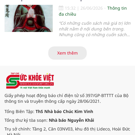
trò trong hệ thống Y tế quốc gia...
15:32
|
26/06/2026
Thông tin
đa chiều
“
Có những cuốn sách mà giá trị lớn
nhất nằm ở nội dung bên trong.
Nhưng cũng có những cuốn sách
mà chỉ cần đọc vài trang đầu,
người đọc đã có thể hiểu được tầm
vóc của tác giả và triết lý mà cả
Xem thêm
cuộc đời họ muốn gửi gắm
”.
Giấy phép hoạt động báo chí điện tử số 397/GP-BTTTT của Bộ
thông tin và truyền thông cấp ngày 28/06/2021.
Tổng Biên Tập:
ThS Nhà báo Chúc Kim Vinh
Tổng thư ký tòa soạn:
Nhà báo Nguyễn Khải
Trụ sở chính: Tầng 2, Căn 03NV03, khu đô thị Lideco, Hoài Đức
, Hà Nội