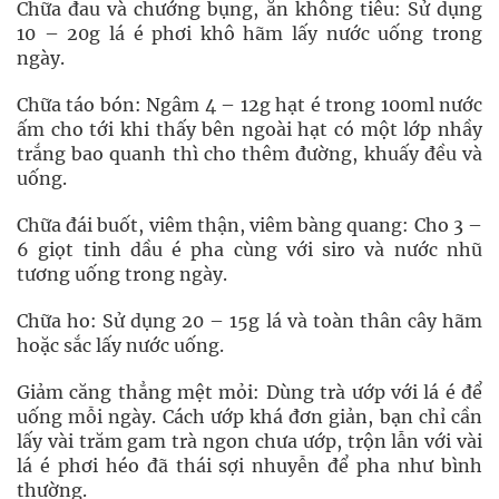
Chữa đau và chướng bụng, ăn không tiêu: Sử dụng
10 – 20g lá é phơi khô hãm lấy nước uống trong
ngày.
Chữa táo bón: Ngâm 4 – 12g hạt é trong 100ml nước
ấm cho tới khi thấy bên ngoài hạt có một lớp nhầy
trắng bao quanh thì cho thêm đường, khuấy đều và
uống.
Chữa đái buốt, viêm thận, viêm bàng quang: Cho 3 –
6 giọt tinh dầu é pha cùng với siro và nước nhũ
tương uống trong ngày.
Chữa ho: Sử dụng 20 – 15g lá và toàn thân cây hãm
hoặc sắc lấy nước uống.
Giảm căng thẳng mệt mỏi: Dùng trà ướp với lá é để
uống mỗi ngày. Cách ướp khá đơn giản, bạn chỉ cần
lấy vài trăm gam trà ngon chưa ướp, trộn lẫn với vài
lá é phơi héo đã thái sợi nhuyễn để pha như bình
thường.