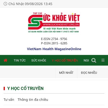
Chủ Nhật 09/08/2026 13:45
E-ISSN 2734 - 9756
P-ISSN 2815 - 6285
VietNam Health MagazineOnline
NLINE
TIN TỨC
SỨC KHỎE
Y HỌC CỔ TRUYỀN
NGHIÊN CỨU TRA
MỚI NHẤT
ĐỌC NHIỀU
Y HỌC CỔ TRUYỀN
Tư vấn
Thông tin đa chiều