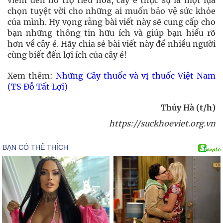
viêm đến hỗ trợ tiêu hóa, cây é thực sự là một lựa
chọn tuyệt vời cho những ai muốn bảo vệ sức khỏe
của mình. Hy vọng rằng bài viết này sẽ cung cấp cho
bạn những thông tin hữu ích và giúp bạn hiểu rõ
hơn về cây é. Hãy chia sẻ bài viết này để nhiều người
cùng biết đến lợi ích của cây é!
Xem thêm:
Những Cây thuốc và vị thuốc Việt Nam
(TS Đỗ Tất Lợi)
Thúy Hà (t/h)
https://suckhoeviet.org.vn