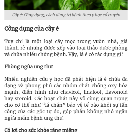
Cây é: Công dụng, cách dùng trị bệnh theo y học cổ truyền
Công dụng của cây é
Tuy chỉ là một loại cây mọc trong vườn nhà, giá
thành rẻ nhưng được xếp vào loại thảo dược phòng
và chữa nhiều chứng bệnh. Vậy, lá é có tác dụng gì?
Phòng ngừa ung thư
Nhiều nghiên cứu y học đã phát hiện lá é chứa đa
dạng và phong phú các nhóm chất chống oxy hóa
mạnh, điển hình như chavicol, linalool, flavonoid
hay steroid. Các hoạt chất này vô cùng quan trọng
cho cơ thể như “lá chắn” bảo vệ tế bào khỏi sự tấn
công của các gốc tự do, góp phần không nhỏ ngăn
ngừa mầm bệnh ung thư.
Có lợi cho sức khỏe răng miệng