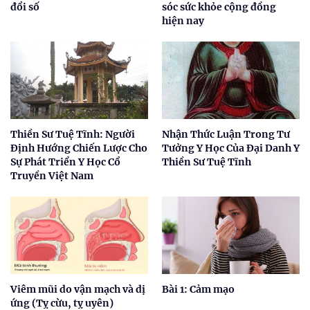
đổi số
sóc sức khỏe cộng đồng
hiện nay
Thiền Sư Tuệ Tĩnh: Người
Nhận Thức Luận Trong Tư
Định Hướng Chiến Lược Cho
Tưởng Y Học Của Đại Danh Y
Sự Phát Triển Y Học Cổ
Thiền Sư Tuệ Tĩnh
Truyền Việt Nam
Viêm mũi do vận mạch và dị
Bài 1: Cảm mạo
ứng (Tỵ cừu, tỵ uyên)