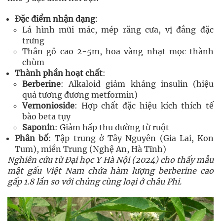
Đặc điểm nhận dạng
:
Lá hình mũi mác, mép răng cưa, vị đắng đặc
trưng
Thân gỗ cao 2-5m, hoa vàng nhạt mọc thành
chùm
Thành phần hoạt chất
:
Berberine
: Alkaloid giảm kháng insulin (hiệu
quả tương đương metformin)
Vernonioside
: Hợp chất đặc hiệu kích thích tế
bào beta tụy
Saponin
: Giảm hấp thu đường từ ruột
Phân bố
: Tập trung ở Tây Nguyên (Gia Lai, Kon
Tum), miền Trung (Nghệ An, Hà Tĩnh)
Nghiên cứu từ Đại học Y Hà Nội (2024) cho thấy mẫu
mật gấu Việt Nam chứa hàm lượng berberine cao
gấp 1.8 lần so với chủng cùng loại ở châu Phi.