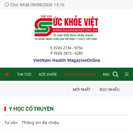
Chủ Nhật 09/08/2026 13:16
E-ISSN 2734 - 9756
P-ISSN 2815 - 6285
VietNam Health MagazineOnline
NLINE
TIN TỨC
SỨC KHỎE
Y HỌC CỔ TRUYỀN
NGHIÊN CỨU TRA
MỚI NHẤT
ĐỌC NHIỀU
Y HỌC CỔ TRUYỀN
Tư vấn
Thông tin đa chiều