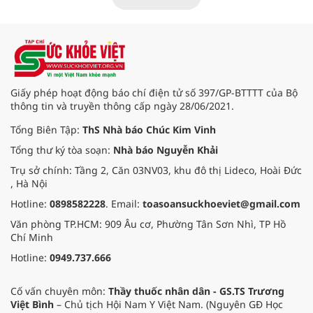
(nay thuộc xã Long Hải, TP. Hồ Chí
Minh) bắt đầu “thức giấc”. Thấu
hiểu và sẻ chia với nỗi đau xương
tủy ấy, chuyến khám chữa bệnh
thiện nguyện của đoàn thầy thuốc
Hội Nam y Việt Nam không chỉ
mang theo tình cảm tri ân, mà còn
Giấy phép hoạt động báo chí điện tử số 397/GP-BTTTT của Bộ
đem đến hơi ấm từ những phương
thông tin và truyền thông cấp ngày 28/06/2021.
pháp Nam y thuần Việt, giúp xoa
dịu cơn đau và nâng cao sức khỏe
Tổng Biên Tập:
ThS Nhà báo Chúc Kim Vinh
cho các cựu chiến binh trước sự
Tổng thư ký tòa soạn:
Nhà báo Nguyễn Khải
thay đổi đột ngột của thời tiết.
Trụ sở chính: Tầng 2, Căn 03NV03, khu đô thị Lideco, Hoài Đức
, Hà Nội
Hotline:
0898582228
. Email:
toasoansuckhoeviet@gmail.com
Văn phòng TP.HCM: 909 Âu cơ, Phường Tân Sơn Nhì, TP Hồ
Chí Minh
Hotline:
0949.737.666
Cố vấn chuyên môn:
Thầy thuốc nhân dân - GS.TS Trương
Việt Bình
– Chủ tịch Hội Nam Y Việt Nam. (Nguyên GĐ Học