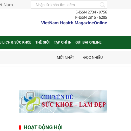
iệt Nam
E-ISSN 2734 - 9756
P-ISSN 2815 - 6285
VietNam Health MagazineOnline
U LỊCH & SỨC KHỎE
THẾ GIỚI
TẠP CHÍ IN
GỬI BÀI ONLINE
MỚI NHẤT
ĐỌC NHIỀU
HOẠT ĐỘNG HỘI