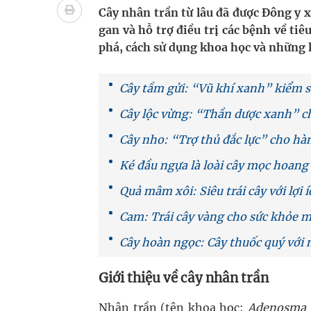
Tác Dụng Chống Kết Tập Tiểu Cầu Và Chống Đông
Cây nhân trần từ lâu đã được Đông y x
gan và hỗ trợ điều trị các bệnh về ti
Quan Bằng Chứng Dược Lý Và Cơ Chế Phân Tử
phá, cách sử dụng khoa học và những l
Xây dựng bản đồ mạng lưới cấp cứu ngoại viện t
Cây tầm gửi: “Vũ khí xanh” kiểm s
Dự báo thời tiết ngày 08/8/2026: Bắc Bộ nắng nón
Cây lộc vừng: “Thần dược xanh” c
Đắk Lắk: Đẩy nhanh tiến độ khám sức khỏe định 
Cây nho: “Trợ thủ đắc lực” cho hà
Ké đầu ngựa là loài cây mọc hoang
Quả mâm xôi: Siêu trái cây với lợi 
Cam: Trái cây vàng cho sức khỏe 
Cây hoàn ngọc: Cây thuốc quý với 
Giới thiệu về cây nhân trần
Nhân trần (tên khoa học:
Adenosma 