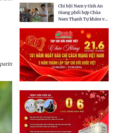
tặng quà cho 150 người
Chi hội Nam y tỉnh An
dân tại xã Tân Tập
Giang phối hợp Chùa
Nam Thạnh Tự khám và
cấp thuốc miễn phí cho
nhân dân
parin