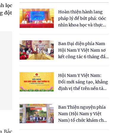
nh lọc
Hoàn thiện hành lang
ng đột
pháp lý để bứt phá: Góc
nhìn khoa học và thực
tiễn tại Tọa đàm " Đề
xuất một số nội dung
Ban Đại diện phía Nam
cho Luật Y dược cổ
Hội Nam Y Việt Nam sơ
truyền Việt Nam"
kết công tác 6 tháng đầu
năm 2026
Hội Nam Y Việt Nam:
Đổi mới sáng tạo, khẳng
định vị thế trên nền tảng
y học cổ truyền và khoa
học hiện đại
Ban Thiện nguyện phía
Nam (Hội Nam y Việt
Nam) tổ chức khám chữa
bệnh y học cổ truyền và
a Bắc