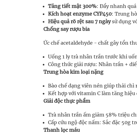
Tăng tiết mật 300%
: Đẩy nhanh quá 
Kích hoạt enzyme CYP450
: Trung h
Hiệu quả rõ rệt sau 7 ngày
sử dụng vớ
Chống say rượu bia
Ức chế acetaldehyde - chất gây tổn t
Uống 1 ly trà nhân trần trước khi u
Công thức giải rượu: Nhân trần + diế
Trung hòa kim loại nặng
Bào chế dạng viên nén giúp thải chì
Kết hợp với vitamin C làm tăng hiệu
Giải độc thực phẩm
Trà nhân trần ấm giảm 58% triệu c
Cấp cứu ngộ độc nấm: Sắc đặc 50g tr
Thanh lọc máu