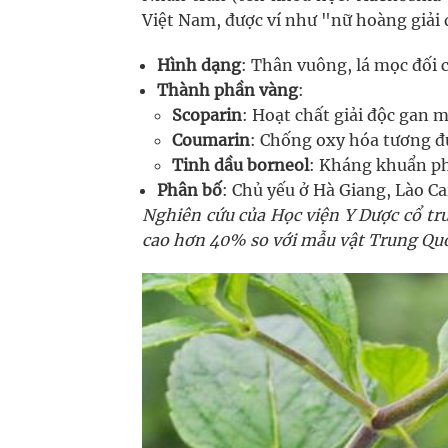
Việt Nam, được ví như "nữ hoàng giải đ
Hình dạng
: Thân vuông, lá mọc đối 
Thành phần vàng
:
Scoparin
: Hoạt chất giải độc gan m
Coumarin
: Chống oxy hóa tương đ
Tinh dầu borneol
: Kháng khuẩn p
Phân bố
: Chủ yếu ở Hà Giang, Lào Ca
Nghiên cứu của Học viện Y Dược cổ tr
cao hơn 40% so với mẫu vật Trung Quố