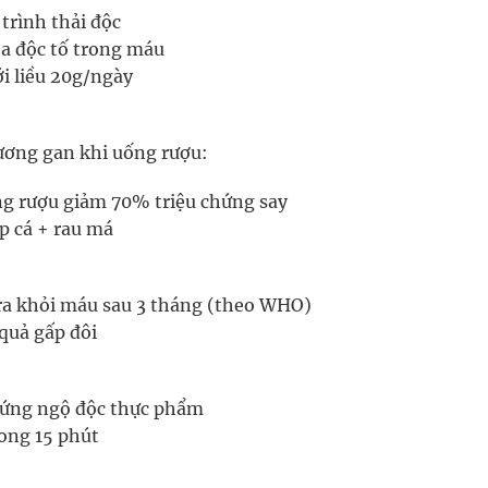
trình thải độc
òa độc tố trong máu
i liều 20g/ngày
hương gan khi uống rượu:
ống rượu giảm 70% triệu chứng say
p cá + rau má
 ra khỏi máu sau 3 tháng (theo WHO)
 quả gấp đôi
hứng ngộ độc thực phẩm
ong 15 phút