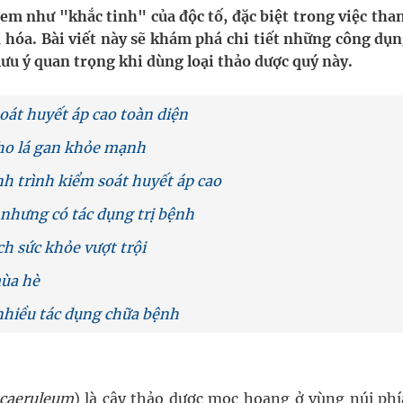
 Máu Của Các Loài Nhân Sâm (Panax Spp.): Tổng
em như "khắc tinh" của độc tố, đặc biệt trong việc tha
êu hóa. Bài viết này sẽ khám phá chi tiết những công dụ
ưu ý quan trọng khi dùng loại thảo dược quý này.
oàn quốc
oát huyết áp cao toàn diện
g, nhiệt độ cao nhất 35 độ
ho lá gan khỏe mạnh
kỳ, khám sàng lọc cho người dân
nh trình kiểm soát huyết áp cao
 nhưng có tác dụng trị bệnh
ích sức khỏe vượt trội
mùa hè
nhiều tác dụng chữa bệnh
caeruleum
) là cây thảo dược mọc hoang ở vùng núi phí