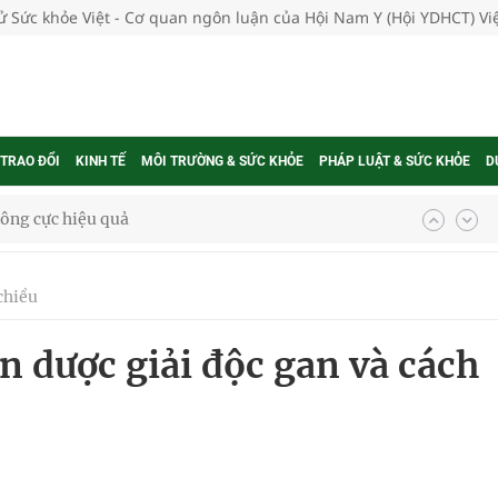
tử Sức khỏe Việt - Cơ quan ngôn luận của Hội Nam Y (Hội YDHCT) V
 TRAO ĐỔI
KINH TẾ
MÔI TRƯỜNG & SỨC KHỎE
PHÁP LUẬT & SỨC KHỎE
D
ông cực hiệu quả
 chuyên gia
chiều
n dược giải độc gan và cách
nghiệm thực tế
ngừa ung thư