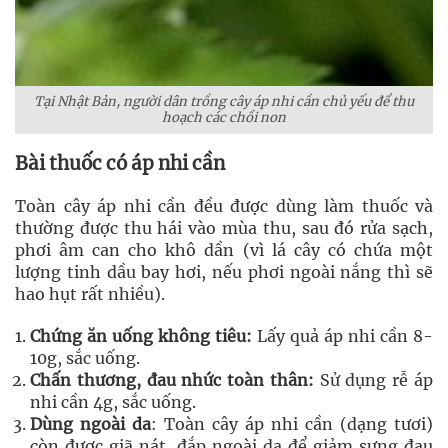
Tại Nhật Bản, người dân trồng cây áp nhi cần chủ yếu để thu
hoạch các chồi non
Bài thuốc có áp nhi cần
Toàn cây áp nhi cần đều được dùng làm thuốc và
thường được thu hái vào mùa thu, sau đó rửa sạch,
phơi âm can cho khô dần (vì lá cây có chứa một
lượng tinh dầu bay hơi, nếu phơi ngoài nắng thì sẽ
hao hụt rất nhiều).
Chứng ăn uống không tiêu:
Lấy quả áp nhi cần 8-
10g, sắc uống.
Chấn thương, đau nhức toàn thân:
Sử dụng rễ áp
nhi cần 4g, sắc uống.
Dùng ngoài da
: Toàn cây áp nhi cần (dạng tươi)
còn được giã nát, đắp ngoài da để giảm sưng đau