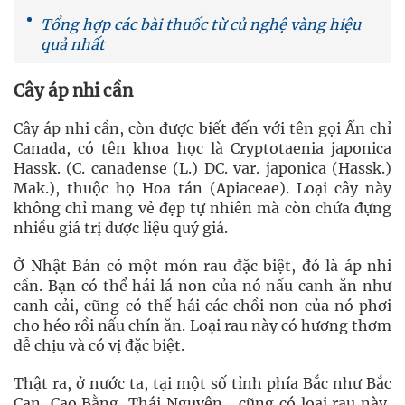
Tổng hợp các bài thuốc từ củ nghệ vàng hiệu
quả nhất
Cây áp nhi cần
Cây áp nhi cần, còn được biết đến với tên gọi Ấn chỉ
Canada, có tên khoa học là Cryptotaenia japonica
Hassk. (C. canadense (L.) DC. var. japonica (Hassk.)
Mak.), thuộc họ Hoa tán (Apiaceae). Loại cây này
không chỉ mang vẻ đẹp tự nhiên mà còn chứa đựng
nhiều giá trị dược liệu quý giá.
Ở Nhật Bản có một món rau đặc biệt, đó là áp nhi
cần. Bạn có thể hái lá non của nó nấu canh ăn như
canh cải, cũng có thể hái các chồi non của nó phơi
cho héo rồi nấu chín ăn. Loại rau này có hương thơm
dễ chịu và có vị đặc biệt.
Thật ra, ở nước ta, tại một số tỉnh phía Bắc như Bắc
Cạn, Cao Bằng, Thái Nguyên… cũng có loại rau này,