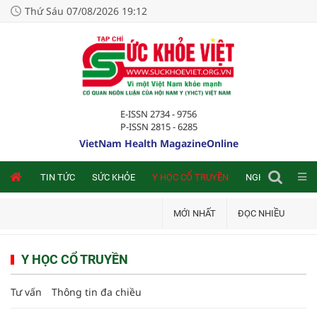
Thứ Sáu 07/08/2026 19:12
E-ISSN 2734 - 9756
P-ISSN 2815 - 6285
VietNam Health MagazineOnline
NLINE
TIN TỨC
SỨC KHỎE
Y HỌC CỔ TRUYỀN
NGHIÊN CỨU TRA
MỚI NHẤT
ĐỌC NHIỀU
Y HỌC CỔ TRUYỀN
Tư vấn
Thông tin đa chiều