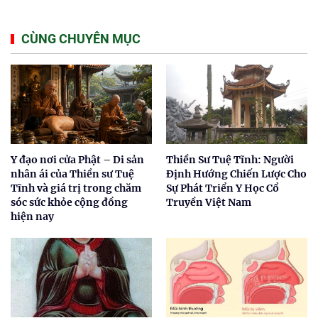
CÙNG CHUYÊN MỤC
Y đạo nơi cửa Phật – Di sản
Thiền Sư Tuệ Tĩnh: Người
nhân ái của Thiền sư Tuệ
Định Hướng Chiến Lược Cho
Tĩnh và giá trị trong chăm
Sự Phát Triển Y Học Cổ
sóc sức khỏe cộng đồng
Truyền Việt Nam
hiện nay