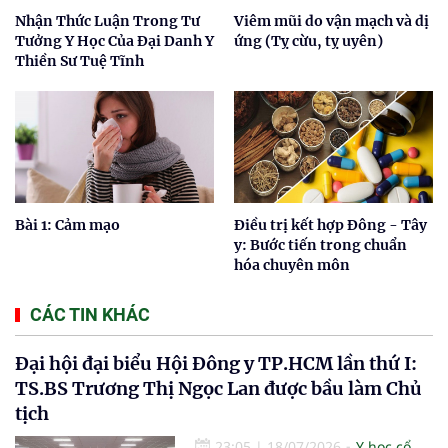
Nhận Thức Luận Trong Tư
Viêm mũi do vận mạch và dị
Tưởng Y Học Của Đại Danh Y
ứng (Tỵ cừu, tỵ uyên)
Thiền Sư Tuệ Tĩnh
Bài 1: Cảm mạo
Điều trị kết hợp Đông - Tây
y: Bước tiến trong chuẩn
hóa chuyên môn
CÁC TIN KHÁC
Đại hội đại biểu Hội Đông y TP.HCM lần thứ I:
TS.BS Trương Thị Ngọc Lan được bầu làm Chủ
tịch
23:05
|
18/07/2026
Y học cổ