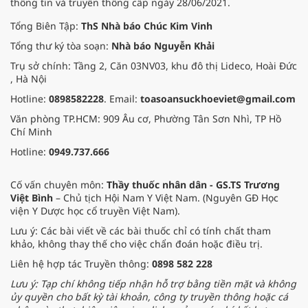
thông tin và truyền thông cấp ngày 28/06/2021.
lõi và tiên quyết chính là thay đổi
tư duy về xây dựng nguồn nhân
Tổng Biên Tập:
ThS Nhà báo Chúc Kim Vinh
lực và tư duy khoa học ứng dụng.
Tổng thư ký tòa soạn:
Nhà báo Nguyễn Khải
Trụ sở chính: Tầng 2, Căn 03NV03, khu đô thị Lideco, Hoài Đức
, Hà Nội
Hotline:
0898582228
. Email:
toasoansuckhoeviet@gmail.com
Văn phòng TP.HCM: 909 Âu cơ, Phường Tân Sơn Nhì, TP Hồ
Chí Minh
Hotline:
0949.737.666
Cố vấn chuyên môn:
Thầy thuốc nhân dân - GS.TS Trương
Việt Bình
– Chủ tịch Hội Nam Y Việt Nam. (Nguyên GĐ Học
viện Y Dược học cổ truyền Việt Nam).
Lưu ý: Các bài viết về các bài thuốc chỉ có tính chất tham
khảo, không thay thế cho việc chẩn đoán hoặc điều trị.
Liên hệ hợp tác Truyền thông:
0898 582 228
Lưu ý: Tạp chí không tiếp nhận hỗ trợ bằng tiền mặt và không
ủy quyền cho bất kỳ tài khoản, công ty truyền thông hoặc cá