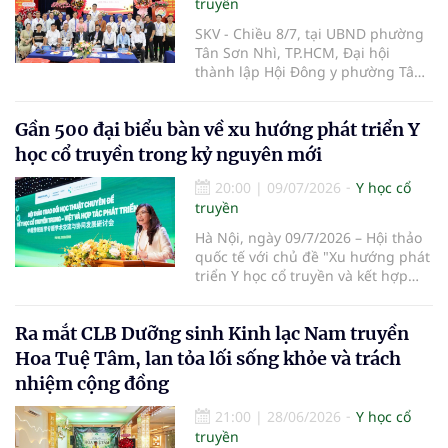
truyền
SKV - Chiều 8/7, tại UBND phường
Tân Sơn Nhì, TP.HCM, Đại hội
thành lập Hội Đông y phường Tân
Sơn Nhì lần thứ I, nhiệm kỳ 2026-
2031 đã diễn ra, đánh dấu bước
Gần 500 đại biểu bàn về xu hướng phát triển Y
kiện toàn tổ chức Hội Đông y tại cơ
sở, góp phần phát huy vai trò y học
học cổ truyền trong kỷ nguyên mới
cổ truyền trong chăm sóc sức khỏe
nhân dân.
20:00
|
09/07/2026
Y học cổ
truyền
Hà Nội, ngày 09/7/2026 – Hội thảo
quốc tế với chủ đề "Xu hướng phát
triển Y học cổ truyền và kết hợp
Đông – Tây y trong kỷ nguyên mới"
đã chính thức diễn ra tại Trường Y
Ra mắt CLB Dưỡng sinh Kinh lạc Nam truyền
– Dược Phenikaa. Sự kiện do Đại
học Phenikaa tổ chức, quy tụ gần
Hoa Tuệ Tâm, lan tỏa lối sống khỏe và trách
500 đại biểu là đại diện các cơ
nhiệm cộng đồng
quan quản lý, cơ sở đào tạo, bệnh
viện cùng đông đảo chuyên gia,
21:00
|
28/06/2026
Y học cổ
nhà khoa học, bác sĩ và giảng viên
truyền
hàng đầu trong nước và quốc tế.