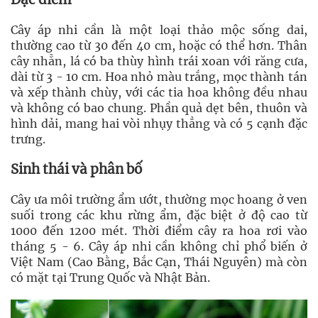
Cây áp nhi cần là một loại thảo mộc sống dai,
thường cao từ 30 đến 40 cm, hoặc có thể hơn. Thân
cây nhẵn, lá có ba thùy hình trái xoan với răng cưa,
dài từ 3 - 10 cm. Hoa nhỏ màu trắng, mọc thành tán
và xếp thành chùy, với các tia hoa không đều nhau
và không có bao chung. Phần quả dẹt bên, thuôn và
hình dải, mang hai vòi nhụy thẳng và có 5 cạnh đặc
trưng.
Sinh thái và phân bố
Cây ưa môi trường ẩm ướt, thường mọc hoang ở ven
suối trong các khu rừng ẩm, đặc biệt ở độ cao từ
1000 đến 1200 mét. Thời điểm cây ra hoa rơi vào
tháng 5 - 6. Cây áp nhi cần không chỉ phổ biến ở
Việt Nam (Cao Bằng, Bắc Cạn, Thái Nguyên) mà còn
có mặt tại Trung Quốc và Nhật Bản.