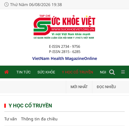
Thứ Năm 06/08/2026 19:38
E-ISSN 2734 - 9756
P-ISSN 2815 - 6285
VietNam Health MagazineOnline
NLINE
TIN TỨC
SỨC KHỎE
Y HỌC CỔ TRUYỀN
NGHIÊN CỨU TRA
MỚI NHẤT
ĐỌC NHIỀU
Y HỌC CỔ TRUYỀN
Tư vấn
Thông tin đa chiều