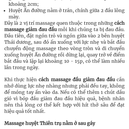
khoảng 2cm;
Huyệt Ấn đường nằm ở trán, chính giữa 2 đầu lông
mày.
Đây là 2 vị trí massage quen thuộc trong những
cách
massage giảm đau đầu
mỗi khi chúng ta bị đau đầu.
Đầu tiên, đặt ngón trỏ và ngón giữa vào 2 bên huyệt
Thái dương, sau đó ấn xuống với lực nhẹ và bắt đầu
chuyển động massage theo vòng tròn và di chuyển
xuống huyệt Ấn đường rồi dừng lại, quay trở về điểm
bắt đầu và lặp lại khoảng 10 - 15p, có thể làm nhiều
lần trong ngày.
Khi thực hiện
cách massage đầu giảm đau đầu
cần
nhớ dùng lực nhẹ nhàng nhưng phải đều tay, không
để móng tay ấn vào da. Nếu có thể thêm 1 chút dầu
gió vì bóp đầu giảm đau đầu hiệu quả, bệnh nhân
nên thả lỏng cơ thể kết hợp với hít thở sâu để đạt
hiệu quả tốt nhất.
Massage huyệt Thiên trụ nằm ở sau gáy