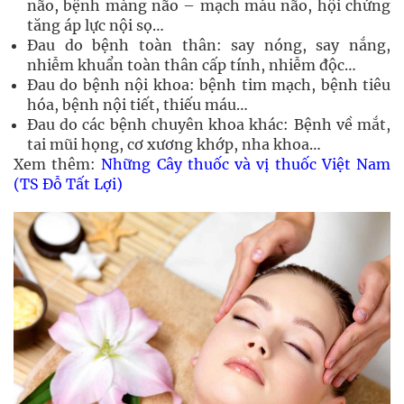
não, bệnh màng não – mạch máu não, hội chứng
tăng áp lực nội sọ…
Đau do bệnh toàn thân: say nóng, say nắng,
nhiễm khuẩn toàn thân cấp tính, nhiễm độc…
Đau do bệnh nội khoa: bệnh tim mạch, bệnh tiêu
hóa, bệnh nội tiết, thiếu máu…
Đau do các bệnh chuyên khoa khác: Bệnh về mắt,
tai mũi họng, cơ xương khớp, nha khoa…
Xem thêm:
Những Cây thuốc và vị thuốc Việt Nam
(TS Đỗ Tất Lợi)