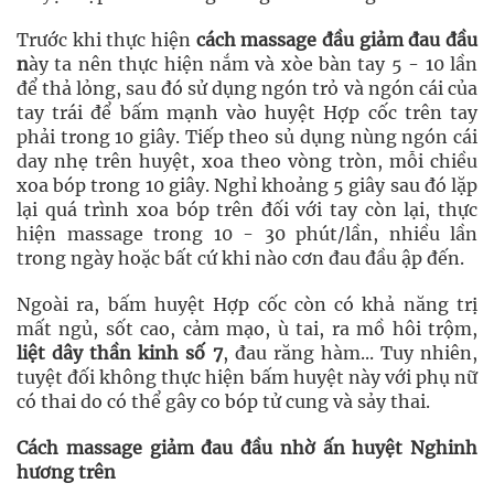
Trước khi thực hiện
cách massage đầu giảm đau đầu
n
ày ta nên thực hiện nắm và xòe bàn tay 5 - 10 lần
để thả lỏng, sau đó sử dụng ngón trỏ và ngón cái của
tay trái để bấm mạnh vào huyệt Hợp cốc trên tay
phải trong 10 giây. Tiếp theo sủ dụng nùng ngón cái
day nhẹ trên huyệt, xoa theo vòng tròn, mỗi chiều
xoa bóp trong 10 giây. Nghỉ khoảng 5 giây sau đó lặp
lại quá trình xoa bóp trên đối với tay còn lại, thực
hiện massage trong 10 - 30 phút/lần, nhiều lần
trong ngày hoặc bất cứ khi nào cơn đau đầu ập đến.
Ngoài ra, bấm huyệt Hợp cốc còn có khả năng trị
mất ngủ, sốt cao, cảm mạo, ù tai, ra mồ hôi trộm,
liệt dây thần kinh số 7
, đau răng hàm... Tuy nhiên,
tuyệt đối không thực hiện bấm huyệt này với phụ nữ
có thai do có thể gây co bóp tử cung và sảy thai.
Cách massage giảm đau đầu nhờ ấn huyệt Nghinh
hương trên