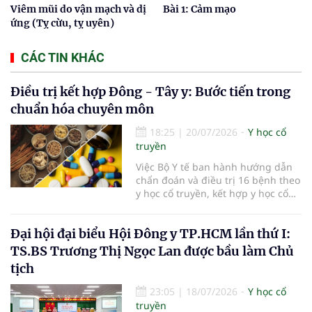
Viêm mũi do vận mạch và dị
Bài 1: Cảm mạo
ứng (Tỵ cừu, tỵ uyên)
CÁC TIN KHÁC
Điều trị kết hợp Đông - Tây y: Bước tiến trong
chuẩn hóa chuyên môn
18:25
|
20/07/2026
Y học cổ
truyền
Việc Bộ Y tế ban hành hướng dẫn
chẩn đoán và điều trị 16 bệnh theo
y học cổ truyền, kết hợp y học cổ
truyền với y học hiện đại đã bổ
sung căn cứ chuyên môn thống
Đại hội đại biểu Hội Đông y TP.HCM lần thứ I:
nhất cho các cơ sở khám, chữa
bệnh. Giá trị của tài liệu không chỉ
TS.BS Trương Thị Ngọc Lan được bầu làm Chủ
nằm ở việc mở rộng danh mục
tịch
bệnh, mà còn ở yêu cầu phối hợp
đúng chỉ định, kiểm soát an toàn
23:05
|
18/07/2026
Y học cổ
và phát huy hợp lý thế mạnh của
truyền