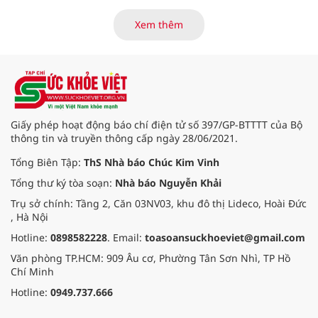
Trung tâm Điều dưỡng thương
binh và người có công Long Đất
Xem thêm
(nay thuộc xã Long Hải, TP. Hồ Chí
Minh) bắt đầu “thức giấc”. Thấu
hiểu và sẻ chia với nỗi đau xương
tủy ấy, chuyến khám chữa bệnh
thiện nguyện của đoàn thầy thuốc
Hội Nam y Việt Nam không chỉ
mang theo tình cảm tri ân, mà còn
Giấy phép hoạt động báo chí điện tử số 397/GP-BTTTT của Bộ
đem đến hơi ấm từ những phương
thông tin và truyền thông cấp ngày 28/06/2021.
pháp Nam y thuần Việt, giúp xoa
dịu cơn đau và nâng cao sức khỏe
Tổng Biên Tập:
ThS Nhà báo Chúc Kim Vinh
cho các cựu chiến binh trước sự
Tổng thư ký tòa soạn:
Nhà báo Nguyễn Khải
thay đổi đột ngột của thời tiết.
Trụ sở chính: Tầng 2, Căn 03NV03, khu đô thị Lideco, Hoài Đức
, Hà Nội
Hotline:
0898582228
. Email:
toasoansuckhoeviet@gmail.com
Văn phòng TP.HCM: 909 Âu cơ, Phường Tân Sơn Nhì, TP Hồ
Chí Minh
Hotline:
0949.737.666