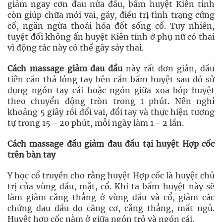
giảm ngay cơn đau nửa đầu, bấm huyệt Kiên tỉnh
còn giúp chữa mỏi vai, gáy, điều trị tình trạng cứng
cổ, ngăn ngừa thoái hóa đốt sống cổ. Tuy nhiên,
tuyệt đối không ấn huyệt Kiên tỉnh ở phụ nữ có thai
vì động tác này có thể gây sảy thai.
Cách massage giảm đau đầu
này rất đơn giản, đầu
tiên cần thả lỏng tay bên cần bấm huyệt sau đó sử
dụng ngón tay cái hoặc ngón giữa xoa bóp huyệt
theo chuyển động tròn trong 1 phút. Nên nghỉ
khoảng 5 giây rồi đổi vai, đổi tay và thực hiện tương
tự trong 15 - 20 phút, mỗi ngày làm 1 - 2 lần.
Cách massage đầu giảm đau đầu tại huyệt Hợp cốc
trên bàn tay
Y học cổ truyền cho rằng huyệt Hợp cốc là huyệt chủ
trị của vùng đầu, mặt, cổ. Khi ta bấm huyệt này sẽ
làm giảm căng thẳng ở vùng đầu và cổ, giảm các
chứng đau đầu do căng cơ, căng thẳng, mất ngủ.
Huyệt hợp cốc nằm ở giữa ngón trỏ và ngón cái.