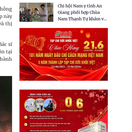
tặng quà cho 150 người
Chi hội Nam y tỉnh An
dân tại xã Tân Tập
không
Giang phối hợp Chùa
p này
Nam Thạnh Tự khám và
và thị
cấp thuốc miễn phí cho
nhân dân
Bác sĩ
ôn tại
thành