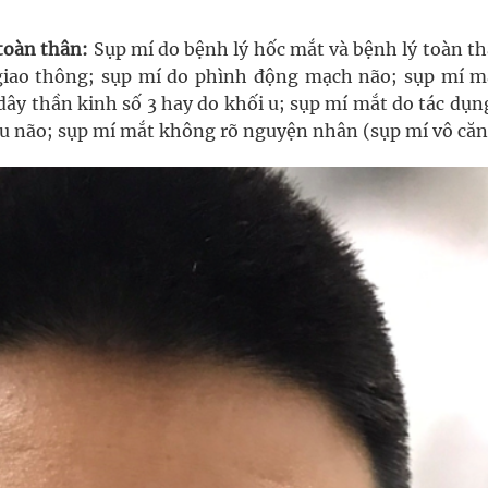
 toàn thân:
Sụp mí do bệnh lý hốc mắt và bệnh lý toàn th
giao thông; sụp mí do phình động mạch não; sụp mí m
 dây thần kinh số 3 hay do khối u; sụp mí mắt do tác dụ
u não; sụp mí mắt không rõ nguyện nhân (sụp mí vô căn).