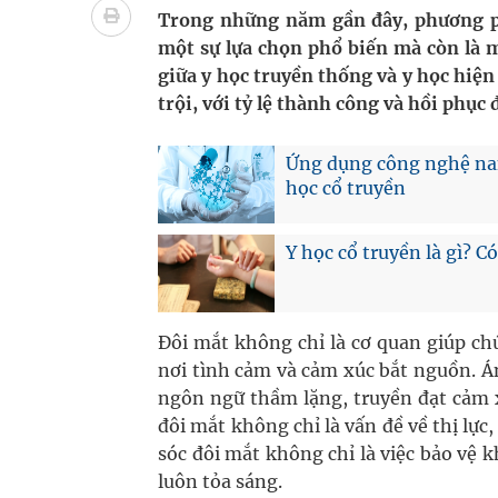
Nhiều lợi thế để nâng chất lượng y tế
Trong những năm gần đây, phương ph
một sự lựa chọn phổ biến mà còn là m
Vương Thành Công: Khi việc học bắt đầu từ trải 
giữa y học truyền thống và y học hiện
trội, với tỷ lệ thành công và hồi phục
Tầm soát sớm ung thư vú giúp cứu sống hàng ng
Giải pháp nâng cao thị lực thời hiện đại
Ứng dụng công nghệ nan
học cổ truyền
Y học cổ truyền là gì? 
Đôi mắt không chỉ là cơ quan giúp ch
nơi tình cảm và cảm xúc bắt nguồn. Á
ngôn ngữ thầm lặng, truyền đạt cảm x
đôi mắt không chỉ là vấn đề về thị l
sóc đôi mắt không chỉ là việc bảo vệ
luôn tỏa sáng.