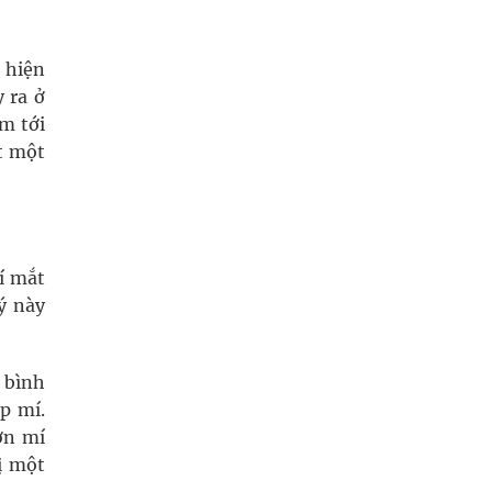
 hiện
 ra ở
m tới
t một
í mắt
ý này
 bình
p mí.
ơn mí
ị một