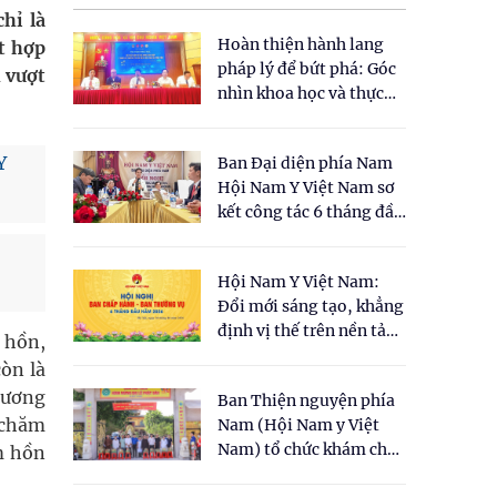
hỉ là
Hoàn thiện hành lang
t hợp
pháp lý để bứt phá: Góc
h vượt
nhìn khoa học và thực
tiễn tại Tọa đàm " Đề
xuất một số nội dung
Y
Ban Đại diện phía Nam
cho Luật Y dược cổ
Hội Nam Y Việt Nam sơ
truyền Việt Nam"
kết công tác 6 tháng đầu
năm 2026
Hội Nam Y Việt Nam:
Đổi mới sáng tạo, khẳng
định vị thế trên nền tảng
 hồn,
y học cổ truyền và khoa
òn là
học hiện đại
hương
Ban Thiện nguyện phía
 chăm
Nam (Hội Nam y Việt
Nam) tổ chức khám chữa
m hồn
bệnh y học cổ truyền và