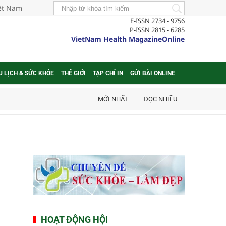
iệt Nam
E-ISSN 2734 - 9756
P-ISSN 2815 - 6285
VietNam Health MagazineOnline
U LỊCH & SỨC KHỎE
THẾ GIỚI
TẠP CHÍ IN
GỬI BÀI ONLINE
MỚI NHẤT
ĐỌC NHIỀU
HOẠT ĐỘNG HỘI