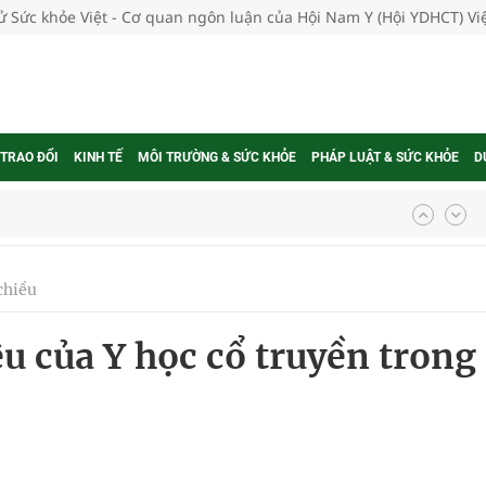
tử Sức khỏe Việt - Cơ quan ngôn luận của Hội Nam Y (Hội YDHCT) V
 TRAO ĐỔI
KINH TẾ
MÔI TRƯỜNG & SỨC KHỎE
PHÁP LUẬT & SỨC KHỎE
D
ợng thuốc
chiều
g, nhiệt độ cao nhất 35 độ
u của Y học cổ truyền trong
kỳ, khám sàng lọc cho người dân
ông cực hiệu quả
 chuyên gia