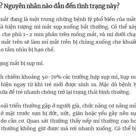
? Nguyên nhân nào dẫn đến tình trạng này?
mắt đang là một trong những bệnh lý phổ biến của mắt
là hiện tượng mi mắt sụp xuống bất thường. Có thể xảy
n che phủ 1–2 mm phần trên mống mắt, và mi dưới chạ
 mắt trên sẽ làm mí mắt trên bị chùng xuống che khuấ
o tầm nhìn bị hạn chế.
ạng mắt bị sụp mí.
h chiếm khoảng 50-70% các trường hợp sụp mi, Sụp m
hiện ngay từ khi trẻ mới được sinh ra. Mặc dù bệnh l
a để trẻ nhanh chóng trở lại trạng thái bình thường.
oái triển thường gặp ở người già, chức năng cơ nâng mí
 mặt trước sụn bị đứt, nứt, giãn hoặc yếu gây nên sụ
t do cân cơ. Quan sát thường thấy nếp mí thường cao h
 thường không giữ được mà rơi nhanh xuống. Có thể b