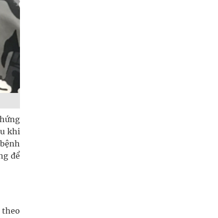
 chứng
u khi
 bệnh
ng để
 theo