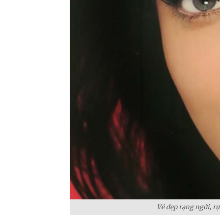
Vẻ đẹp rạng ngời, rự