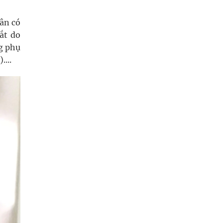
ân có
ắt do
ng phụ
...