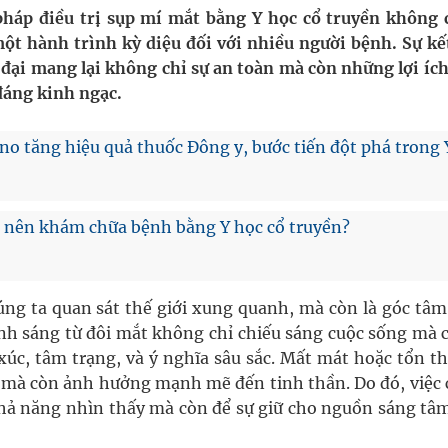
áp điều trị sụp mí mắt bằng Y học cổ truyền không c
ột hành trình kỳ diệu đối với nhiều người bệnh. Sự kế
nghiệm thực tế
 đại mang lại không chỉ sự an toàn mà còn những lợi íc
 đáng kinh ngạc.
hìn phụ nữ mỗi năm
o tăng hiệu quả thuốc Đông y, bước tiến đột phá trong 
Có nên khám chữa bệnh bằng Y học cổ truyền?
úng ta quan sát thế giới xung quanh, mà còn là góc tâm
nh sáng từ đôi mắt không chỉ chiếu sáng cuộc sống mà c
úc, tâm trạng, và ý nghĩa sâu sắc. Mất mát hoặc tổn t
ực, mà còn ảnh hưởng mạnh mẽ đến tinh thần. Do đó, việc
 khả năng nhìn thấy mà còn để sự giữ cho nguồn sáng tâ