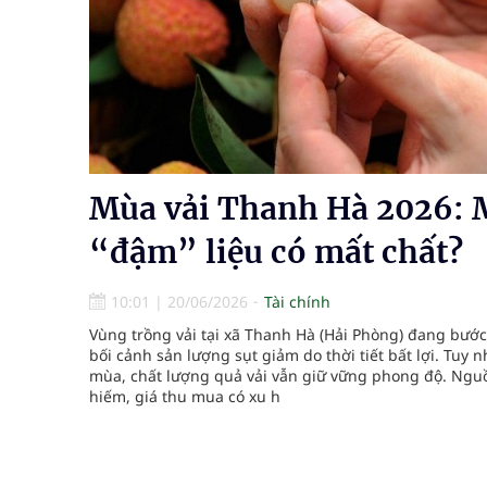
cầu
Ung thư thận: Nguy hiểm vì tiến triển quá âm th
Nhiều chuỗi hoạt động lớn được diễn ra tại Lễ hộ
Tiếp tục rà soát, triển khai các nhiệm vụ trong lĩ
Mùa vải Thanh Hà 2026: 
Súp lơ xanh mang đến hy vọng mới trong phòng 
“đậm” liệu có mất chất?
Tác Dụng Chống Kết Tập Tiểu Cầu Và Chống Đông
10:01
|
20/06/2026
Tài chính
Quan Bằng Chứng Dược Lý Và Cơ Chế Phân Tử
Vùng trồng vải tại xã Thanh Hà (Hải Phòng) đang bước
bối cảnh sản lượng sụt giảm do thời tiết bất lợi. Tuy nh
mùa, chất lượng quả vải vẫn giữ vững phong độ. Nguồ
hiếm, giá thu mua có xu h