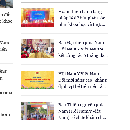
Hoàn thiện hành lang
n đổi
pháp lý để bứt phá: Góc
c khỏe
nhìn khoa học và thực
tiễn tại Tọa đàm " Đề
xuất một số nội dung
Ban Đại diện phía Nam
 Nam -
cho Luật Y dược cổ
Hội Nam Y Việt Nam sơ
hiến
truyền Việt Nam"
kết công tác 6 tháng đầu
năm 2026
sống
Hội Nam Y Việt Nam:
ng
Đổi mới sáng tạo, khẳng
định vị thế trên nền tảng
có mua
y học cổ truyền và khoa
học hiện đại
Ban Thiện nguyện phía
Nam (Hội Nam y Việt
 nhóm
Nam) tổ chức khám chữa
bệnh y học cổ truyền và