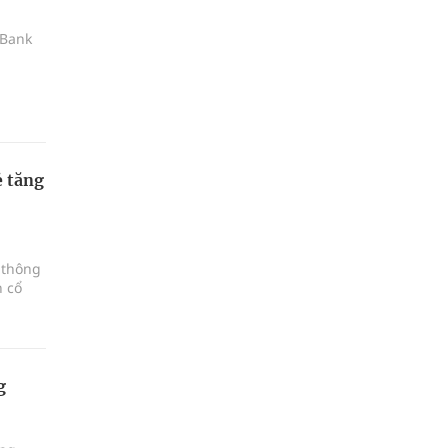
 Bank
ẻ tăng
 thông
n cổ
g