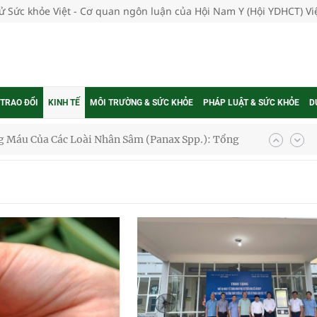
tử Sức khỏe Việt - Cơ quan ngôn luận của Hội Nam Y (Hội YDHCT) V
 TRAO ĐỔI
KINH TẾ
MÔI TRƯỜNG & SỨC KHỎE
PHÁP LUẬT & SỨC KHỎE
D
oàn quốc
g trưởng mới của Việt Nam
phương hai cấp trong quản lý hoạt động nha khoa,
uồn lực cho môi trường và cộng đồng
ệnh bảo hiểm y tế nếu không đăng ký khám theo yêu