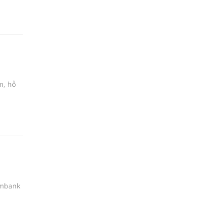
m, hỗ
imbank