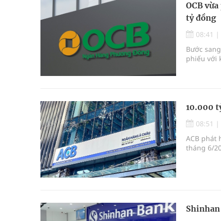
OCB vừa 
tỷ đồng
08:41
Bước sang 
phiếu với 
10.000 t
08:51
ACB phát h
tháng 6/20
Shinhan 