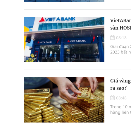
VietABan
sàn HOS
08:18
Giai đoạn 
2023 bất n
Giá vàng
ra sao?
08:48
Trong 10 n
hàng liên 