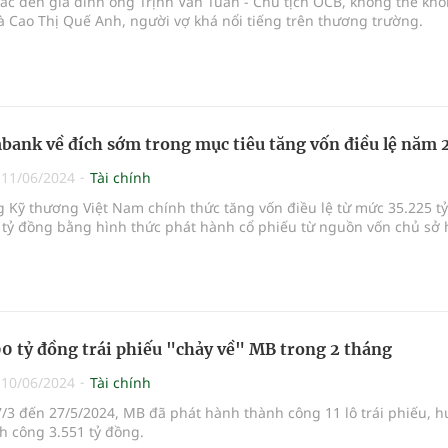
ắc đến gia đình ông Trịnh Văn Tuấn - Chủ tịch OCB, không thể kh
à Cao Thị Quế Anh, người vợ khá nổi tiếng trên thương trường.
ank về đích sớm trong mục tiêu tăng vốn điều lệ năm
|
11/06/2024
Tài chính
 Kỹ thương Việt Nam chính thức tăng vốn điều lệ từ mức 35.225 t
 tỷ đồng bằng hình thức phát hành cổ phiếu từ nguồn vốn chủ sở 
0 tỷ đồng trái phiếu "chảy về" MB trong 2 tháng
|
10/06/2024
Tài chính
/3 đến 27/5/2024, MB đã phát hành thành công 11 lô trái phiếu, h
h công 3.551 tỷ đồng.