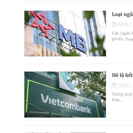
Loạt ngâ
08:56
Các ngân 
phiếu, huy
Hé lộ kế
10:24
Trong quý
hóa…