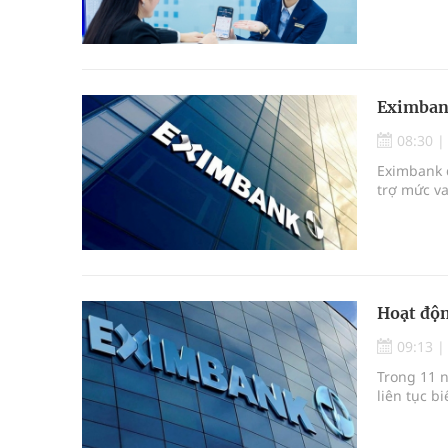
Eximbank
08:30
Eximbank đ
trợ mức vay
Hoạt độn
09:13
Trong 11 n
liên tục b