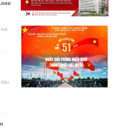
1.000
trái
. Đầu
ếu