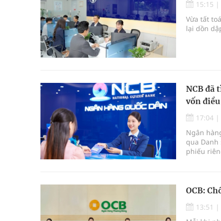
15:15
Vừa tất to
lại dồn dậ
NCB đã t
vốn điều
17:04
Ngân hàng
qua Danh 
phiếu riêng
OCB: Chồ
13:51