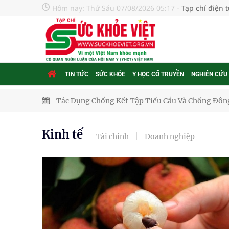
Hôm nay:
Thứ Sáu 07/08/2026 05:17
-
Tạp chí điện 
TIN TỨC
SỨC KHỎE
Y HỌC CỔ TRUYỀN
NGHIÊN CỨU
Xây dựng bản đồ mạng lưới cấp cứu ngoại viện t
"Nền kinh tế bạc" có thể trở thành động lực tăn
Kinh tế
Tài chính
Doanh nghiệp
Quảng Trị: Phát huy vai trò của chính quyền địa 
bảo vệ sức khỏe Nhân dân
Không chỉ cắt tóc, Đông Tây Barbershop dành ng
Bệnh viện không được thu thêm tiền của người b