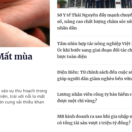
Sở Y tế Thái Nguyên đẩy mạnh chuyể
ầm
số, nâng cao chất lượng chăm sóc sứ
nhân dân
i sầu riêng 2026
nh vực cấp cứu, điều trị đột quỵ
Tầm nhìn hợp tác nông nghiệp Việt
Úc khi bước sang giai đoạn đối tác c
Mất mùa
ngừa ung thư
lược toàn diện
 Máu Của Các Loài Nhân Sâm (Panax Spp.): Tổng
Điện Biên: Từ chính sách đến cuộc 
giúp người dân giảm nghèo bền vữ
 vào vụ thu hoạch trong
Lương nhân viên công ty bảo hiểm 
iên, trái với nỗi lo mất
được một chỉ vàng?
n cung vải thiều khan
MB kinh doanh ra sao khi gia nhập
có tổng tài sản vượt 1 triệu tỷ đồng?