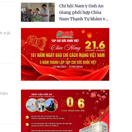
tặng quà cho 150 người
Chi hội Nam y tỉnh An
dân tại xã Tân Tập
Giang phối hợp Chùa
Nam Thạnh Tự khám và
cấp thuốc miễn phí cho
nhân dân
 trái
phân