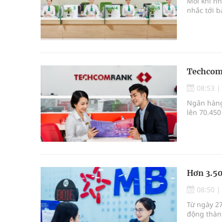
Mỗi khi nh
nhắc tới b
Techcomb
08:53
Ngân hàng
lên 70.450
Hơn 3.50
08:50
Từ ngày 27
động thàn