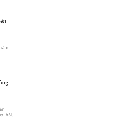
lên
n năm
hàng
gân
ại hối.