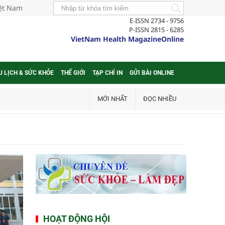
iệt Nam
E-ISSN 2734 - 9756
P-ISSN 2815 - 6285
VietNam Health MagazineOnline
U LỊCH & SỨC KHỎE
THẾ GIỚI
TẠP CHÍ IN
GỬI BÀI ONLINE
MỚI NHẤT
ĐỌC NHIỀU
HOẠT ĐỘNG HỘI