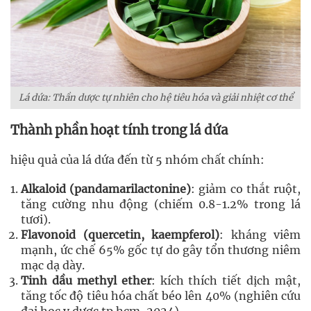
Lá dứa: Thần dược tự nhiên cho hệ tiêu hóa và giải nhiệt cơ thể
Thành phần hoạt tính trong lá dứa
hiệu quả của lá dứa đến từ 5 nhóm chất chính:
Alkaloid (pandamarilactonine)
: giảm co thắt ruột,
tăng cường nhu động (chiếm 0.8-1.2% trong lá
tươi).
Flavonoid (quercetin, kaempferol)
: kháng viêm
mạnh, ức chế 65% gốc tự do gây tổn thương niêm
mạc dạ dày.
Tinh dầu methyl ether
: kích thích tiết dịch mật,
tăng tốc độ tiêu hóa chất béo lên 40% (nghiên cứu
đại học y dược tp.hcm, 2024).