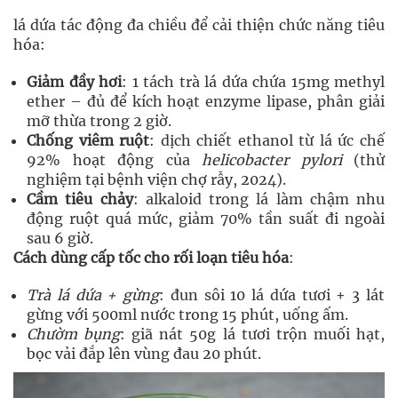
lá dứa tác động đa chiều để cải thiện chức năng tiêu
hóa:
Giảm đầy hơi
: 1 tách trà lá dứa chứa 15mg methyl
ether – đủ để kích hoạt enzyme lipase, phân giải
mỡ thừa trong 2 giờ.
Chống viêm ruột
: dịch chiết ethanol từ lá ức chế
92% hoạt động của
helicobacter pylori
(thử
nghiệm tại bệnh viện chợ rẫy, 2024).
Cầm tiêu chảy
: alkaloid trong lá làm chậm nhu
động ruột quá mức, giảm 70% tần suất đi ngoài
sau 6 giờ.
Cách dùng cấp tốc cho rối loạn tiêu hóa
:
Trà lá dứa + gừng
: đun sôi 10 lá dứa tươi + 3 lát
gừng với 500ml nước trong 15 phút, uống ấm.
Chườm bụng
: giã nát 50g lá tươi trộn muối hạt,
bọc vải đắp lên vùng đau 20 phút.