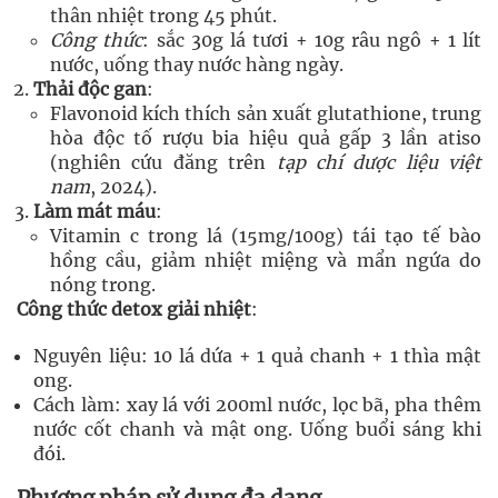
thân nhiệt trong 45 phút.
Công thức
: sắc 30g lá tươi + 10g râu ngô + 1 lít
nước, uống thay nước hàng ngày.
Thải độc gan
:
Flavonoid kích thích sản xuất glutathione, trung
hòa độc tố rượu bia hiệu quả gấp 3 lần atiso
(nghiên cứu đăng trên
tạp chí dược liệu việt
nam
, 2024).
Làm mát máu
:
Vitamin c trong lá (15mg/100g) tái tạo tế bào
hồng cầu, giảm nhiệt miệng và mẩn ngứa do
nóng trong.
Công thức detox giải nhiệt
:
Nguyên liệu: 10 lá dứa + 1 quả chanh + 1 thìa mật
ong.
Cách làm: xay lá với 200ml nước, lọc bã, pha thêm
nước cốt chanh và mật ong. Uống buổi sáng khi
đói.