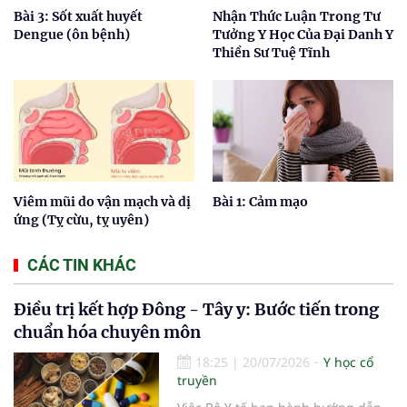
Bài 3: Sốt xuất huyết
Nhận Thức Luận Trong Tư
Dengue (ôn bệnh)
Tưởng Y Học Của Đại Danh Y
Thiền Sư Tuệ Tĩnh
Viêm mũi do vận mạch và dị
Bài 1: Cảm mạo
ứng (Tỵ cừu, tỵ uyên)
CÁC TIN KHÁC
Điều trị kết hợp Đông - Tây y: Bước tiến trong
chuẩn hóa chuyên môn
18:25
|
20/07/2026
Y học cổ
truyền