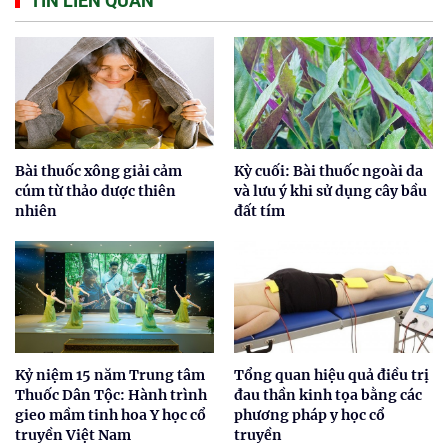
TIN LIÊN QUAN
Bài thuốc xông giải cảm
Kỳ cuối: Bài thuốc ngoài da
cúm từ thảo dược thiên
và lưu ý khi sử dụng cây bầu
nhiên
đất tím
Kỷ niệm 15 năm Trung tâm
Tổng quan hiệu quả điều trị
Thuốc Dân Tộc: Hành trình
đau thần kinh tọa bằng các
gieo mầm tinh hoa Y học cổ
phương pháp y học cổ
truyền Việt Nam
truyền