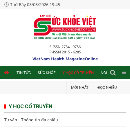
Thứ Bảy 08/08/2026 19:45
E-ISSN 2734 - 9756
P-ISSN 2815 - 6285
VietNam Health MagazineOnline
NLINE
TIN TỨC
SỨC KHỎE
Y HỌC CỔ TRUYỀN
NGHIÊN CỨU TRA
MỚI NHẤT
ĐỌC NHIỀU
Y HỌC CỔ TRUYỀN
Tư vấn
Thông tin đa chiều