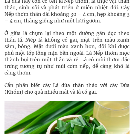
Lá dứa hay còn có tên là Nếp thơm, là thực vật thân
thảo, sinh sôi và phát triển ở miền nhiệt đới. Cây
Nếp thơm thân dài khoảng 30 – 4 cm, hẹp khoảng 3
– 4 cm, thẳng giống như một lưỡi gươm.
Ở giữa lá chụm lại theo một đường gân dọc theo
thân lá. Mép lá không có gai, mặt trên màu xanh
sẫm, bóng. Mặt dưới màu xanh hơn, đôi khi được
phủ một lớp lông mịn bên ngoài. Lá Nếp thơm mọc
thành bụi trên một thân và rễ. Lá có mùi thơm đặc
trưng tương tự như mùi cơm nếp, để càng khô lá
càng thơm.
Cần phân biết cây Lá dứa thân thảo với cây Dứa
(Khóm) cho quả nhiều mắt và lá có gai.