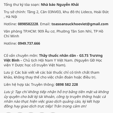
cho các cựu chiến binh trước sự
Tổng thư ký tòa soạn:
Nhà báo Nguyễn Khải
thay đổi đột ngột của thời tiết.
Trụ sở chính: Tầng 2, Căn 03NV03, khu đô thị Lideco, Hoài Đức
, Hà Nội
Hotline:
0898582228
. Email:
toasoansuckhoeviet@gmail.com
Văn phòng TP.HCM: 909 Âu cơ, Phường Tân Sơn Nhì, TP Hồ
Chí Minh
Hotline:
0949.737.666
Cố vấn chuyên môn:
Thầy thuốc nhân dân - GS.TS Trương
Việt Bình
– Chủ tịch Hội Nam Y Việt Nam. (Nguyên GĐ Học
viện Y Dược học cổ truyền Việt Nam).
Lưu ý: Các bài viết về các bài thuốc chỉ có tính chất tham
khảo, không thay thế cho việc chẩn đoán hoặc điều trị.
Liên hệ hợp tác Truyền thông:
0898 582 228
Lưu ý: Tạp chí không tiếp nhận hỗ trợ bằng tiền mặt và không
ủy quyền cho bất kỳ tài khoản, công ty truyền thông hoặc cá
nhân nào thực hiện việc giao dịch quảng cáo, ký kết hợp
đồng hay giao dịch trực tiếp! Trân trọng cảm ơn!