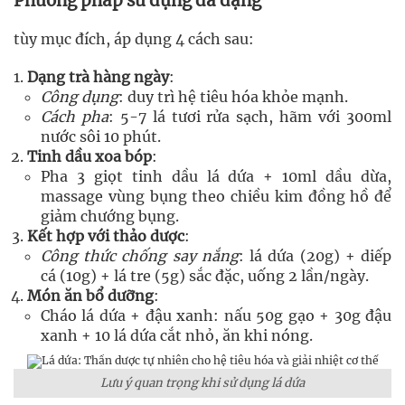
Phương pháp sử dụng đa dạng
tùy mục đích, áp dụng 4 cách sau:
Dạng trà hàng ngày
:
Công dụng
: duy trì hệ tiêu hóa khỏe mạnh.
Cách pha
: 5-7 lá tươi rửa sạch, hãm với 300ml
nước sôi 10 phút.
Tinh dầu xoa bóp
:
Pha 3 giọt tinh dầu lá dứa + 10ml dầu dừa,
massage vùng bụng theo chiều kim đồng hồ để
giảm chướng bụng.
Kết hợp với thảo dược
:
Công thức chống say nắng
: lá dứa (20g) + diếp
cá (10g) + lá tre (5g) sắc đặc, uống 2 lần/ngày.
Món ăn bổ dưỡng
:
Cháo lá dứa + đậu xanh: nấu 50g gạo + 30g đậu
xanh + 10 lá dứa cắt nhỏ, ăn khi nóng.
Lưu ý quan trọng khi sử dụng lá dứa