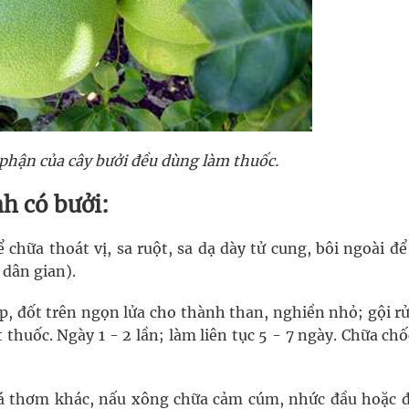
 phận của cây bưởi đều dùng làm thuốc.
h có bưởi:
 chữa thoát vị, sa ruột, sa dạ dày tử cung, bôi ngoài đ
 dân gian).
ép, đốt trên ngọn lửa cho thành than, nghiền nhỏ; gội r
thuốc. Ngày 1 - 2 lần; làm liên tục 5 - 7 ngày. Chữa ch
 lá thơm khác, nấu xông chữa cảm cúm, nhức đầu hoặc đ