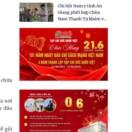
tặng quà cho 150 người
Chi hội Nam y tỉnh An
dân tại xã Tân Tập
Giang phối hợp Chùa
Nam Thạnh Tự khám và
cấp thuốc miễn phí cho
nhân dân
ể chữa
ửa nơi
ốc đầu
ể gội