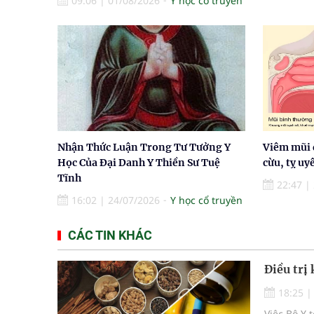
09:06
|
01/08/2026
Y học cổ truyền
Nhận Thức Luận Trong Tư Tưởng Y
Viêm mũi 
Học Của Đại Danh Y Thiền Sư Tuệ
cừu, tỵ uy
Tĩnh
22:47
|
16:02
|
24/07/2026
Y học cổ truyền
CÁC TIN KHÁC
Điều trị
18:25
Việc Bộ Y 