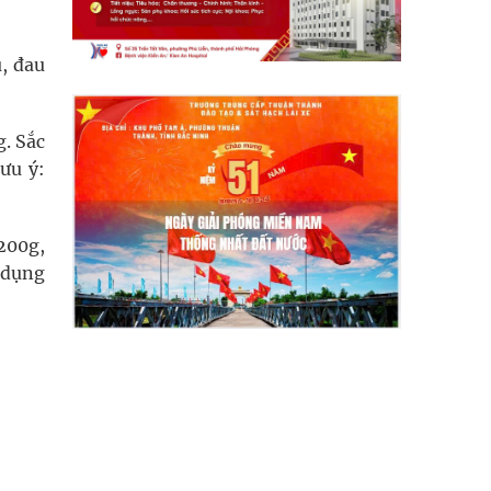
, đau
g. Sắc
ưu ý:
200g,
 dụng