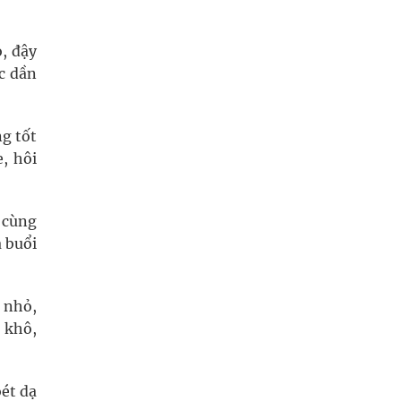
o, đậy
c dần
ng tốt
, hôi
ứ cùng
 buổi
i nhỏ,
 khô,
oét dạ