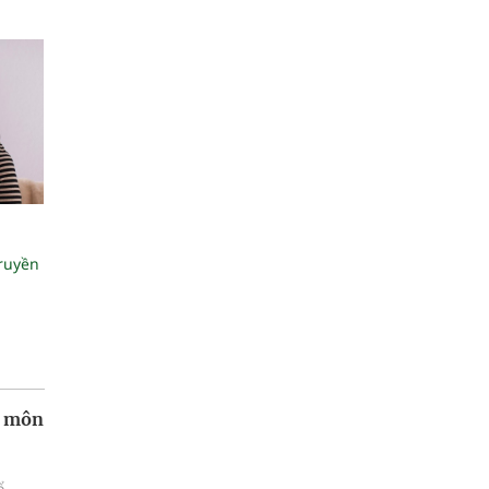
truyền
n môn
ổ