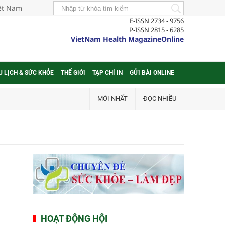
iệt Nam
E-ISSN 2734 - 9756
P-ISSN 2815 - 6285
VietNam Health MagazineOnline
U LỊCH & SỨC KHỎE
THẾ GIỚI
TẠP CHÍ IN
GỬI BÀI ONLINE
MỚI NHẤT
ĐỌC NHIỀU
HOẠT ĐỘNG HỘI