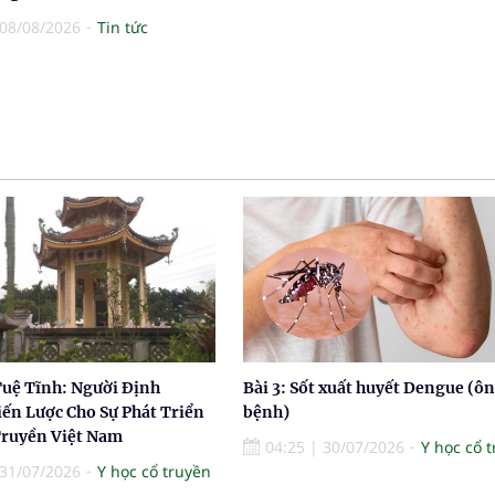
08/08/2026
Tin tức
Tuệ Tĩnh: Người Định
Bài 3: Sốt xuất huyết Dengue (ôn
ến Lược Cho Sự Phát Triển
bệnh)
Truyền Việt Nam
04:25
|
30/07/2026
Y học cổ 
31/07/2026
Y học cổ truyền