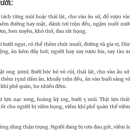
ưởi:
 tách từng múi hoặc thái lát, cho vào âu sứ, đổ rượu và
hêm đường hay mật, đánh tơi trộn đều, ngậm nuốt nướ
ờm, hen suyễn, khó thở, đau rát họng.
ái bưởi ngọt, có thể thêm chút muối, đường và gia vị. Dù
ệng, ăn kém đầy hơi; người hay say rượu bia, say tàu xe
t ong 30ml. Bưởi bóc bỏ vỏ cùi, thái lát, cho vào âu s
 thêm 15ml dấm ăn, khuấy trộn đều, ăn vào buổi sáng và
m khí phế quản, ho nhiều đờm.
t lợn nạc 100g, hoàng kỳ 10g, bưởi 5 múi. Thịt lợn thá
 tốt cho người bị viêm họng, viêm khí phế quản thể viêm
 lỏng dùng thận trọng. Người đang bị cơn đau gút, viêm l