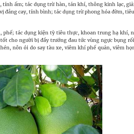
 tính ấm; tác dụng trừ hàn, tán khí, thông kinh lạc, gi
vị đắng cay, tính bình; tác dụng trừ phong hóa đờm, tiêu
ngừa ung thư
ợng thuốc
ị, phế; tác dụng kiện tỳ tiêu thực, khoan trung hạ khí,
 tốt cho người bị đầy trướng đau tức vùng ngực bụng rố
ghén, nôn ói do say tàu xe, viêm khí phế quản, viêm họ