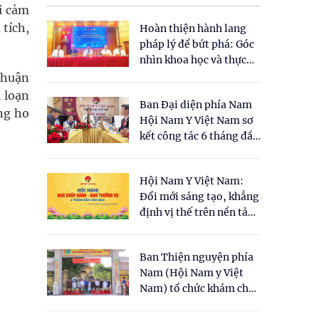
ải cảm
 tích,
Hoàn thiện hành lang
pháp lý để bứt phá: Góc
nhìn khoa học và thực
tiễn tại Tọa đàm " Đề
 nhuận
xuất một số nội dung
i loạn
Ban Đại diện phía Nam
cho Luật Y dược cổ
ng ho
Hội Nam Y Việt Nam sơ
truyền Việt Nam"
kết công tác 6 tháng đầu
năm 2026
Hội Nam Y Việt Nam:
Đổi mới sáng tạo, khẳng
định vị thế trên nền tảng
y học cổ truyền và khoa
học hiện đại
Ban Thiện nguyện phía
Nam (Hội Nam y Việt
Nam) tổ chức khám chữa
bệnh y học cổ truyền và