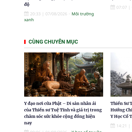
độ
07:07
|
20:33
|
07/08/2026
Môi trường
xanh
CÙNG CHUYÊN MỤC
Y đạo nơi cửa Phật – Di sản nhân ái
Thiền Sư 
của Thiền sư Tuệ Tĩnh và giá trị trong
Hướng Chi
chăm sóc sức khỏe cộng đồng hiện
Y Học Cổ 
nay
14:21
|