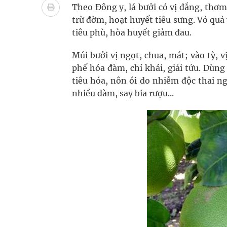
Chấn chỉnh hoạt động kinh doanh dược liệu
Theo Đông y, lá bưởi có vị đắng, thơm,
trừ đờm, hoạt huyết tiêu sưng. Vỏ quả 
Súp lơ xanh mang đến hy vọng mới trong phòng 
tiêu phù, hòa huyết giảm đau.
Triển khai đồng bộ các giải pháp quản lý chất lư
Múi bưởi vị ngọt, chua, mát; vào tỳ, v
phế hóa đàm, chỉ khái, giải tửu. Dùng
tiêu hóa, nôn ói do nhiễm độc thai n
nhiều đàm, say bia rượu...