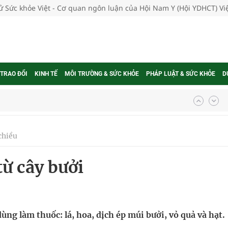
tử Sức khỏe Việt - Cơ quan ngôn luận của Hội Nam Y (Hội YDHCT) V
 TRAO ĐỔI
KINH TẾ
MÔI TRƯỜNG & SỨC KHỎE
PHÁP LUẬT & SỨC KHỎE
D
g, nhiệt độ cao nhất 35 độ
kỳ, khám sàng lọc cho người dân
chiều
ông cực hiệu quả
từ cây bưởi
 chuyên gia
nghiệm thực tế
ùng làm thuốc: lá, hoa, dịch ép múi bưởi, vỏ quả và hạt.