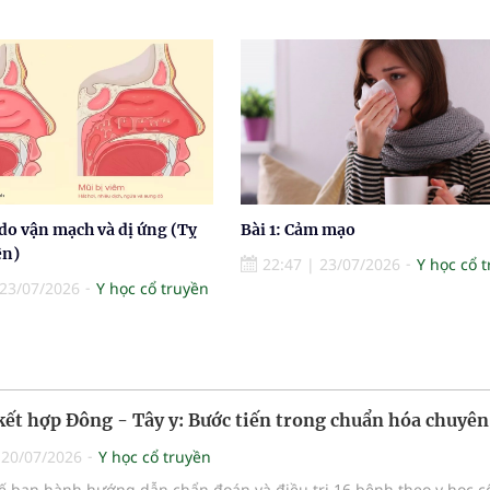
do vận mạch và dị ứng (Tỵ
Bài 1: Cảm mạo
ên)
22:47
|
23/07/2026
Y học cổ 
23/07/2026
Y học cổ truyền
 kết hợp Đông - Tây y: Bước tiến trong chuẩn hóa chuyê
|
20/07/2026
Y học cổ truyền
tế ban hành hướng dẫn chẩn đoán và điều trị 16 bệnh theo y học c