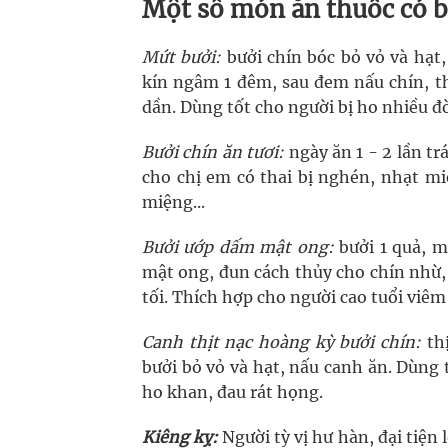
Một số món ăn thuốc có b
Mứt bưởi:
bưởi chín bóc bỏ vỏ và hạt,
kín ngâm 1 đêm, sau đem nấu chín, t
dần. Dùng tốt cho người bị ho nhiều đ
Bưởi chín ăn tươi:
ngày ăn 1 - 2 lần tr
cho chị em có thai bị nghén, nhạt mi
miệng...
Bưởi ướp dấm mật ong:
bưởi 1 quả, mậ
mật ong, đun cách thủy cho chín nhừ,
tối. Thích hợp cho người cao tuổi viê
Canh thịt nạc hoàng kỳ bưởi chín:
thị
bưởi bỏ vỏ và hạt, nấu canh ăn. Dùng
ho khan, đau rát họng.
Kiêng kỵ:
Người tỳ vị hư hàn, đại tiện