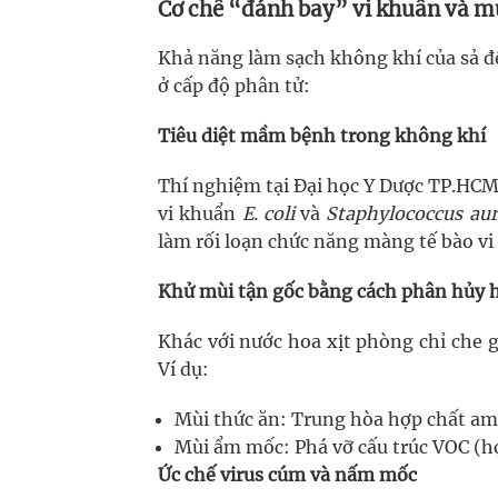
Cơ chế “đánh bay” vi khuẩn và mù
Khả năng làm sạch không khí của sả đế
ở cấp độ phân tử:
Tiêu diệt mầm bệnh trong không khí
Thí nghiệm tại Đại học Y Dược TP.HCM
vi khuẩn
E. coli
và
Staphylococcus au
làm rối loạn chức năng màng tế bào vi
Khử mùi tận gốc bằng cách phân hủy 
Khác với nước hoa xịt phòng chỉ che 
Ví dụ:
Mùi thức ăn: Trung hòa hợp chất am
Mùi ẩm mốc: Phá vỡ cấu trúc VOC (hợ
Ức chế virus cúm và nấm mốc