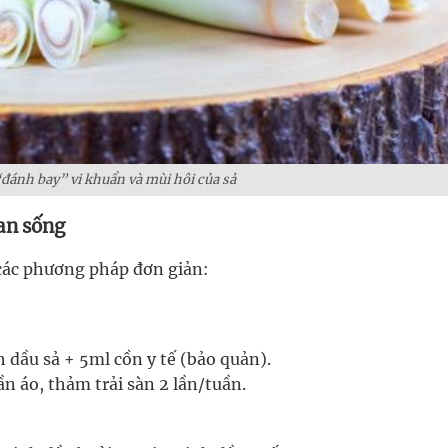
đánh bay” vi khuẩn và mùi hôi của sả
an sống
 các phương pháp đơn giản:
 dầu sả + 5ml cồn y tế (bảo quản).
n áo, thảm trải sàn 2 lần/tuần.