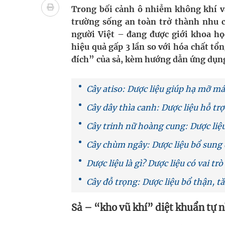
Tác Dụng Chống Kết Tập Tiểu Cầu Và Chống Đông
Trong bối cảnh ô nhiễm không khí và
trường sống an toàn trở thành nhu cầ
Quan Bằng Chứng Dược Lý Và Cơ Chế Phân Tử
người Việt – đang được giới khoa họ
hiệu quả gấp 3 lần so với hóa chất tổ
Xây dựng bản đồ mạng lưới cấp cứu ngoại viện t
đích” của sả, kèm hướng dẫn ứng dụng 
Dự báo thời tiết ngày 08/8/2026: Bắc Bộ nắng nón
Cây atiso: Dược liệu giúp hạ mỡ má
Đắk Lắk: Đẩy nhanh tiến độ khám sức khỏe định 
Cây dây thìa canh: Dược liệu hỗ trợ
Cây trinh nữ hoàng cung: Dược liệu 
Cây chùm ngây: Dược liệu bổ sung 
Dược liệu là gì? Dược liệu có vai tr
Cây đỗ trọng: Dược liệu bổ thận, t
Sả – “kho vũ khí” diệt khuẩn tự nh