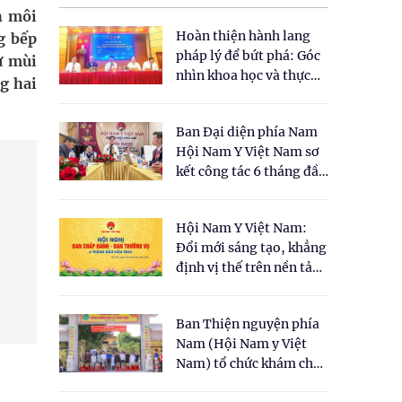
h môi
Hoàn thiện hành lang
g bếp
pháp lý để bứt phá: Góc
ử mùi
nhìn khoa học và thực
ng hai
tiễn tại Tọa đàm " Đề
xuất một số nội dung
Ban Đại diện phía Nam
cho Luật Y dược cổ
Hội Nam Y Việt Nam sơ
truyền Việt Nam"
kết công tác 6 tháng đầu
năm 2026
Hội Nam Y Việt Nam:
Đổi mới sáng tạo, khẳng
định vị thế trên nền tảng
y học cổ truyền và khoa
học hiện đại
Ban Thiện nguyện phía
Nam (Hội Nam y Việt
Nam) tổ chức khám chữa
bệnh y học cổ truyền và