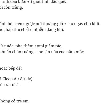
t tinh dầu bưởi + 1 giọt tinh dầu quế.
ổi côn trùng.
hành bó, treo ngược nơi thoáng gió 7–10 ngày cho khô.
o, hấp thụ chất ô nhiễm dạng khí.
lít nước, pha thêm 50ml giấm táo.
 khuẩn chân tường – nơi ẩn náu của nấm mốc.
hoặc bếp để:
Clean Air Study).
a ra từ lá.
phòng có trẻ em.