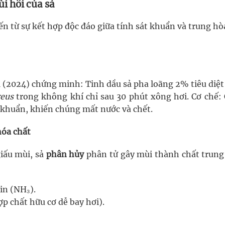
i hôi của sả
n từ sự kết hợp độc đáo giữa tính sát khuẩn và trung h
 (2024) chứng minh: Tinh dầu sả pha loãng 2% tiêu diệ
reus
trong không khí chỉ sau 30 phút xông hơi. Cơ chế: C
 khuẩn, khiến chúng mất nước và chết.
hóa chất
giấu mùi, sả
phân hủy
phân tử gây mùi thành chất trung 
in (NH₃).
p chất hữu cơ dễ bay hơi).