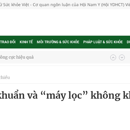
tử Sức khỏe Việt - Cơ quan ngôn luận của Hội Nam Y (Hội YDHCT) V
 TRAO ĐỔI
KINH TẾ
MÔI TRƯỜNG & SỨC KHỎE
PHÁP LUẬT & SỨC KHỎE
D
ông cực hiệu quả
 chuyên gia
chiều
khuẩn và “máy lọc” không k
nghiệm thực tế
ngừa ung thư