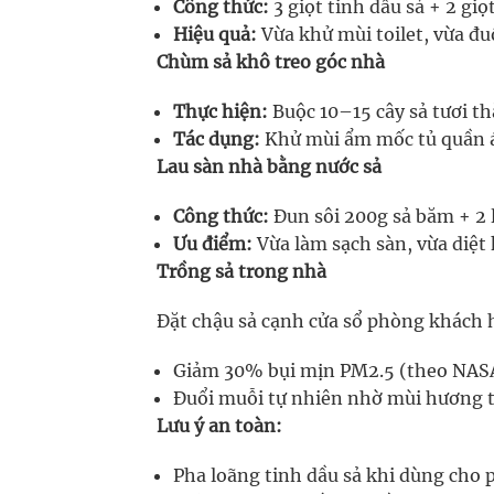
Công thức:
3 giọt tinh dầu sả + 2 giọ
Hiệu quả:
Vừa khử mùi toilet, vừa đu
Chùm sả khô treo góc nhà
Thực hiện:
Buộc 10–15 cây sả tươi t
Tác dụng:
Khử mùi ẩm mốc tủ quần á
Lau sàn nhà bằng nước sả
Công thức:
Đun sôi 200g sả băm + 2 
Ưu điểm:
Vừa làm sạch sàn, vừa diệt
Trồng sả trong nhà
Đặt chậu sả cạnh cửa sổ phòng khách 
Giảm 30% bụi mịn PM2.5 (theo NASA 
Đuổi muỗi tự nhiên nhờ mùi hương tỏ
Lưu ý an toàn:
Pha loãng tinh dầu sả khi dùng cho 