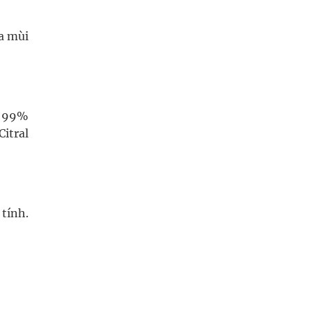
òa mùi
t 99%
itral
tính.