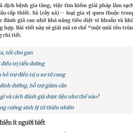
 Máu Của Các Loài Nhân Sâm (Panax Spp.): Tổng
 dịch bệnh gia tăng, việc tìm kiếm giải pháp làm sạc
u cấp thiết. Sả (cây xả) – loại gia vị quen thuộc tron
c đánh giá cao nhờ khả năng tiêu diệt vi khuẩn và kh
ng hợp. Bài viết này sẽ giải mã cơ chế “một mũi tên trú
oàn quốc
chi tiết.
g, nhiệt độ cao nhất 35 độ
u, tốt cho gan
kỳ, khám sàng lọc cho người dân
 điều trị tiểu đường
hỗ trợ điều trị u xơ tử cung
dinh dưỡng, hỗ trợ giảm cân
ò gì và cách đánh giá dược liệu như thế nào?
ăng cường sinh lý từ thiên nhiên
iên ít người biết