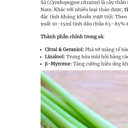
Sả (
Cymbopogon citratus
) là cây thân
Nam. Khác với nhiều loại thảo dược,
t
đặc tính kháng khuẩn vượt trội. Theo 
xuất 10–15ml tinh dầu chứa 65–85%
Thành phần chính trong sả:
Citral & Geraniol:
Phá vỡ màng tế bào
Linalool:
Trung hòa mùi hôi bằng cá
β-Myrcene:
Tăng cường hiệu ứng khá