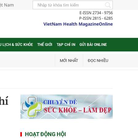
iệt Nam
E-ISSN 2734 - 9756
P-ISSN 2815 - 6285
VietNam Health MagazineOnline
U LỊCH & SỨC KHỎE
THẾ GIỚI
TẠP CHÍ IN
GỬI BÀI ONLINE
MỚI NHẤT
ĐỌC NHIỀU
hí
HOẠT ĐỘNG HỘI