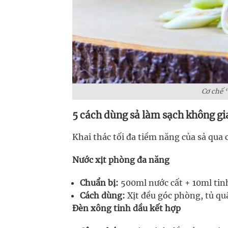
Cơ chế “
5 cách dùng sả làm sạch không gi
Khai thác tối đa tiềm năng của sả qua
Nước xịt phòng đa năng
Chuẩn bị:
500ml nước cất + 10ml tinh
Cách dùng:
Xịt đều góc phòng, tủ quầ
Đèn xông tinh dầu kết hợp