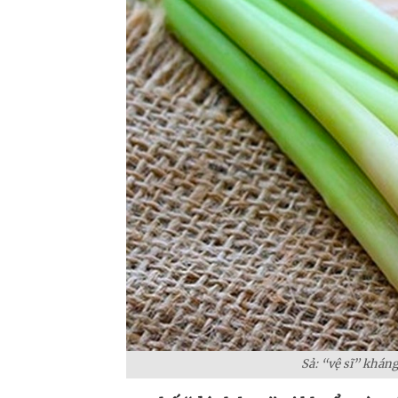
Sả: “vệ sĩ” khán