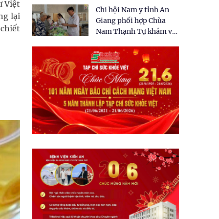
tặng quà cho 150 người
ư Việt
Chi hội Nam y tỉnh An
dân tại xã Tân Tập
ng lại
Giang phối hợp Chùa
 chiết
Nam Thạnh Tự khám và
cấp thuốc miễn phí cho
nhân dân