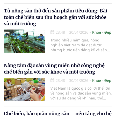
Từ nông sản thô đến sản phẩm tiêu dùng: Bài
toán chế biến sau thu hoạch gắn với sức khỏe
và môi trường
23:48
|
30/01/2026
Khỏe - Đẹp
Trong nhiều năm qua, nông
nghiệp Việt Nam đã đạt được
những bước tiến đáng kể về sản
lượng. Tuy nhiên, thực tế cho thấy
phần lớn nông sản vẫn được tiêu
thụ ở dạng thô, giá trị gia tăng
Nâng tầm đặc sản vùng miền nhờ công nghệ
thấp, dễ bị tác động bởi thị trường
chế biến gắn với sức khỏe và môi trường
và thời vụ.
23:48
|
30/01/2026
Khỏe - Đẹp
Việt Nam là quốc gia có lợi thế lớn
về nông sản và đặc sản vùng miền,
với sự đa dạng về khí hậu, thổ
nhưỡng và tập quán canh tác. Tuy
nhiên, trong thời gian dài, nhiều
đặc sản địa phương vẫn chủ yếu
Chế biến, bảo quản nông sản – nền tảng cho hệ