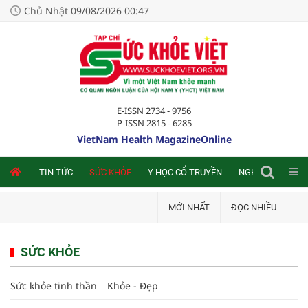
Chủ Nhật 09/08/2026 00:47
E-ISSN 2734 - 9756
P-ISSN 2815 - 6285
VietNam Health MagazineOnline
NLINE
TIN TỨC
SỨC KHỎE
Y HỌC CỔ TRUYỀN
NGHIÊN CỨU TRA
MỚI NHẤT
ĐỌC NHIỀU
SỨC KHỎE
Sức khỏe tinh thần
Khỏe - Đẹp