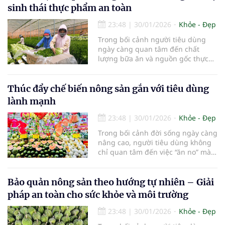
tiêu thụ ở dạng thô, giá trị gia
sinh thái thực phẩm an toàn
tăng thấp, khó mở rộng thị trường.
23:48
|
30/01/2026
Khỏe - Đẹp
Trong bối cảnh người tiêu dùng
ngày càng quan tâm đến chất
lượng bữa ăn và nguồn gốc thực
phẩm, vấn đề an toàn thực phẩm
không còn dừng lại ở khâu sản
xuất ban đầu, mà đòi hỏi một cách
Thúc đẩy chế biến nông sản gắn với tiêu dùng
tiếp cận toàn diện từ chế biến, bảo
lành mạnh
quản nông sản sau thu hoạch đến
lưu thông và tiêu dùng.
23:48
|
30/01/2026
Khỏe - Đẹp
Trong bối cảnh đời sống ngày càng
nâng cao, người tiêu dùng không
chỉ quan tâm đến việc “ăn no” mà
ngày càng chú trọng “ăn đúng” và
“ăn lành”. Xu hướng tiêu dùng lành
mạnh đang trở thành lựa chọn phổ
Bảo quản nông sản theo hướng tự nhiên – Giải
biến, kéo theo yêu cầu cao hơn đối
pháp an toàn cho sức khỏe và môi trường
với chất lượng thực phẩm.
23:48
|
30/01/2026
Khỏe - Đẹp