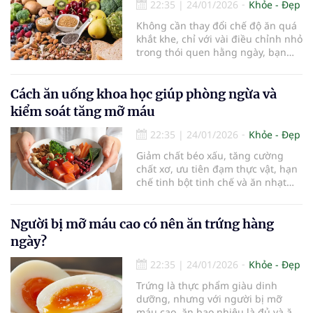
cao, từ việc đánh giá sai chỉ số xét
22:35
|
24/01/2026
Khỏe - Đẹp
nghiệm đến hiểu nhầm về chế độ
Không cần thay đổi chế độ ăn quá
ăn uống và thuốc điều trị.
khắt khe, chỉ với vài điều chỉnh nhỏ
trong thói quen hằng ngày, bạn
vẫn có thể tăng lượng chất xơ, cải
thiện cholesterol và bảo vệ tim
mạch. Câu chuyện của Rob Hobson
Cách ăn uống khoa học giúp phòng ngừa và
– chuyên gia dinh dưỡng nổi tiếng
kiểm soát tăng mỡ máu
tại Anh là một ví dụ điển hình.
22:35
|
24/01/2026
Khỏe - Đẹp
Giảm chất béo xấu, tăng cường
chất xơ, ưu tiên đạm thực vật, hạn
chế tinh bột tinh chế và ăn nhạt
hơn – đó là những nguyên tắc cốt
lõi trong chế độ ăn chống tăng mỡ
máu, được các chuyên gia dinh
Người bị mỡ máu cao có nên ăn trứng hàng
dưỡng khuyến nghị.
ngày?
22:35
|
24/01/2026
Khỏe - Đẹp
Trứng là thực phẩm giàu dinh
dưỡng, nhưng với người bị mỡ
máu cao, ăn bao nhiêu là đủ và ăn