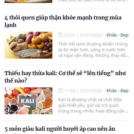
thế nào cho an toàn vẫn là câu hỏi
gây nhiều tranh cãi. Các chuyên
gia tim mạch cho rằng trứng
4 thói quen giúp thận khỏe mạnh trong mùa
không hoàn toàn “có tội”, vấn đề
lạnh
nằm ở cơ địa, bệnh nền và cách sử
dụng.
22:35
|
24/01/2026
Khỏe - Đẹp
Thời tiết lạnh thường khiến chúng
ta ăn mặn hơn, uống ít nước hơn
và ngại vận động. Những thay đổi
nhỏ này, nếu kéo dài, có thể ảnh
hưởng nghiêm trọng đến sức
khỏe, đặc biệt là chức năng của
Thiếu hay thừa kali: Cơ thể sẽ “lên tiếng” như
thận. Để bảo vệ thận trong mùa
thế nào?
lạnh, việc duy trì một lối sống lành
mạnh là điều vô cùng quan trọng.
11:00
|
23/01/2026
Khỏe - Đẹp
Kali là khoáng chất và chất điện
giải thiết yếu, giữ vai trò quan
trọng trong nhiều hoạt động sống
của cơ thể. Thiếu kali có thể gây
mệt mỏi, yếu cơ, chuột rút; trong
khi thừa kali lại tiềm ẩn nguy cơ rối
5 món giàu kali người huyết áp cao nên ăn
loạn nhịp tim, thậm chí đe dọa tính