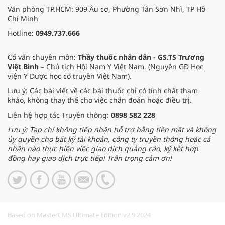
Văn phòng TP.HCM: 909 Âu cơ, Phường Tân Sơn Nhì, TP Hồ
Chí Minh
Hotline:
0949.737.666
Cố vấn chuyên môn:
Thầy thuốc nhân dân - GS.TS Trương
Việt Bình
– Chủ tịch Hội Nam Y Việt Nam. (Nguyên GĐ Học
viện Y Dược học cổ truyền Việt Nam).
Lưu ý: Các bài viết về các bài thuốc chỉ có tính chất tham
khảo, không thay thế cho việc chẩn đoán hoặc điều trị.
Liên hệ hợp tác Truyền thông:
0898 582 228
Lưu ý: Tạp chí không tiếp nhận hỗ trợ bằng tiền mặt và không
ủy quyền cho bất kỳ tài khoản, công ty truyền thông hoặc cá
nhân nào thực hiện việc giao dịch quảng cáo, ký kết hợp
đồng hay giao dịch trực tiếp! Trân trọng cảm ơn!
Based on MasterCMS Ultimate Edition v2.9 2024