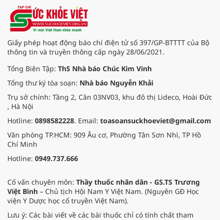
Giấy phép hoạt động báo chí điện tử số 397/GP-BTTTT của Bộ
thông tin và truyền thông cấp ngày 28/06/2021.
Tổng Biên Tập:
ThS Nhà báo Chúc Kim Vinh
Tổng thư ký tòa soạn:
Nhà báo Nguyễn Khải
Trụ sở chính: Tầng 2, Căn 03NV03, khu đô thị Lideco, Hoài Đức
, Hà Nội
Hotline:
0898582228
. Email:
toasoansuckhoeviet@gmail.com
Văn phòng TP.HCM: 909 Âu cơ, Phường Tân Sơn Nhì, TP Hồ
Chí Minh
Hotline:
0949.737.666
Cố vấn chuyên môn:
Thầy thuốc nhân dân - GS.TS Trương
Việt Bình
– Chủ tịch Hội Nam Y Việt Nam. (Nguyên GĐ Học
viện Y Dược học cổ truyền Việt Nam).
Lưu ý: Các bài viết về các bài thuốc chỉ có tính chất tham