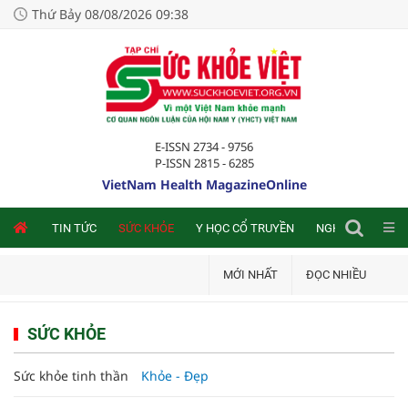
Thứ Bảy 08/08/2026 09:38
E-ISSN 2734 - 9756
P-ISSN 2815 - 6285
VietNam Health MagazineOnline
NLINE
TIN TỨC
SỨC KHỎE
Y HỌC CỔ TRUYỀN
NGHIÊN CỨU TRA
MỚI NHẤT
ĐỌC NHIỀU
SỨC KHỎE
Sức khỏe tinh thần
Khỏe - Đẹp