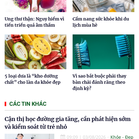
Ung thư thận: Nguy hiểm vì
Cẩm nang sức khỏe khi du
tiến triển quá âm thầm
lịch mùa hè
5 loại dưa là “kho dưỡng
Vì sao bắt buộc phải thay
chất” cho làn da khỏe đẹp
bàn chải đánh răng theo
định kỳ?
CÁC TIN KHÁC
Cận thị học đường gia tăng, cần phát hiện sớm
và kiểm soát từ trẻ nhỏ
09:09
|
03/08/2026
Khỏe - Đẹp