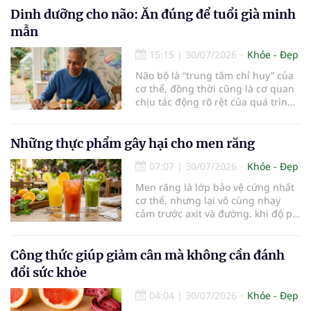
cho các hoạt động tập luyện
Dinh dưỡng cho não: Ăn đúng để tuổi già minh
thường trở thành một thách thức
mẫn
không nhỏ…
15:15
|
30/07/2026
Khỏe - Đẹp
Não bộ là “trung tâm chỉ huy” của
cơ thể, đồng thời cũng là cơ quan
chịu tác động rõ rệt của quá trình
lão hóa. Một chế độ dinh dưỡng
khoa học, kết hợp lối sống lành
mạnh, có thể góp phần bảo vệ tế
Những thực phẩm gây hại cho men răng
bào thần kinh, duy trì trí nhớ và
07:07
|
30/07/2026
Khỏe - Đẹp
giúp NCT sống minh mẫn, tự chủ
lâu hơn.
Men răng là lớp bảo vệ cứng nhất
cơ thể, nhưng lại vô cùng nhạy
cảm trước axit và đường. khi độ pH
trong miệng giảm xuống dưới 5,5,
men răng sẽ bắt đầu mềm đi, mở
đường cho vi khuẩn tấn công và
Công thức giúp giảm cân mà không cần đánh
dẫn đến mòn men răng, sâu răng.
đổi sức khỏe
Dưới đây là những thực phẩm gây
hại cho men răng.
04:04
|
30/07/2026
Khỏe - Đẹp