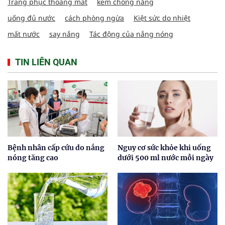
Trang phục thoáng mát
kem chống nắng
uống đủ nước
cách phòng ngừa
Kiệt sức do nhiệt
mất nước
say nắng
Tác động của nắng nóng
TIN LIÊN QUAN
Bệnh nhân cấp cứu do nắng
Nguy cơ sức khỏe khi uống
nóng tăng cao
dưới 500 ml nước mỗi ngày