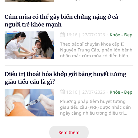
lượng đường, năng lượng và
hợp cải thiện an toàn cho tình
những tác động chuyển hóa mà cơ
trạng rám má, đáp ứng xu hướng
thể phải tiếp nhận…
Cúm mùa có thể gây biến chứng nặng ở cả
cá thể hóa trong chăm sóc da hiện
nay cho các bác sĩ và người tiêu
người trẻ khỏe mạnh
dùng.
16:16
|
27/07/2026
Khỏe - Đẹp
Theo bác sĩ chuyên khoa cấp II
Nguyễn Trung Cấp, phần lớn bệnh
nhân mắc cúm mùa có diễn biến
nhẹ với các triệu chứng thường
gặp như sốt, ho, đau mỏi người, sổ
mũi và có thể hồi phục sau khoảng
Điều trị thoái hóa khớp gối bằng huyết tương
5-7 ngày. Tuy nhiên, vẫn có một tỷ
giàu tiểu cầu là gì?
lệ bệnh nhân tiến triển nặng, thậm
chí tử vong do các biến chứng của
15:16
|
27/07/2026
Khỏe - Đẹp
bệnh.
Phương pháp tiêm huyết tương
giàu tiểu cầu (PRP) được nhắc đến
ngày càng nhiều trong điều trị
thoái hóa khớp gối với kỳ vọng cải
thiện chức năng vận động và làm
chậm tiến triển bệnh. Vậy PRP hoạt
Xem thêm
động theo cơ chế nào, mang lại