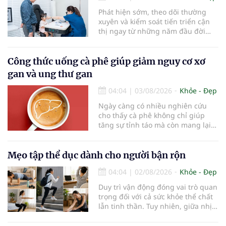
Phát hiện sớm, theo dõi thường
xuyên và kiểm soát tiến triển cận
thị ngay từ những năm đầu đời
được các chuyên gia đánh giá là
chìa khóa bảo vệ thị lực lâu dài cho
trẻ. Đây cũng là định hướng của
Công thức uống cà phê giúp giảm nguy cơ xơ
Trung tâm Nhãn nhi và Kiểm soát
gan và ung thư gan
cận thị vừa được Bệnh viện Đông
Đô đưa vào hoạt động ngày 1/8.
04:04
|
03/08/2026
Khỏe - Đẹp
Ngày càng có nhiều nghiên cứu
cho thấy cà phê không chỉ giúp
tăng sự tỉnh táo mà còn mang lại
lợi ích cho nhiều cơ quan trong cơ
thể, đặc biệt là gan. Đây là cơ quan
đóng vai trò lọc độc tố, chuyển hóa
Mẹo tập thể dục dành cho người bận rộn
thuốc và dự trữ nhiều vitamin,
04:04
|
02/08/2026
Khỏe - Đẹp
khoáng chất thiết yếu nhưng cũng
rất dễ bị tổn thương…
Duy trì vận động đóng vai trò quan
trọng đối với cả sức khỏe thể chất
lẫn tinh thần. Tuy nhiên, giữa nhịp
sống bận rộn và nhiều trách nhiệm
cần cân bằng, việc dành thời gian