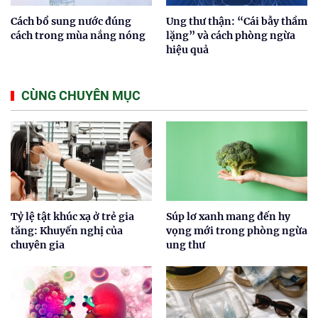
Cách bổ sung nước đúng
Ung thư thận: “Cái bẫy thầm
cách trong mùa nắng nóng
lặng” và cách phòng ngừa
hiệu quả
CÙNG CHUYÊN MỤC
Tỷ lệ tật khúc xạ ở trẻ gia
Súp lơ xanh mang đến hy
tăng: Khuyến nghị của
vọng mới trong phòng ngừa
chuyên gia
ung thư