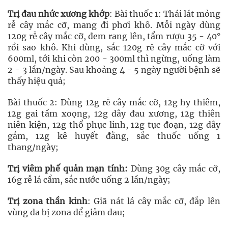
Trị đau nhức xương khớp
: Bài thuốc 1: Thái lát mỏng
rễ cây mắc cỡ, mang đi phơi khô. Mỗi ngày dùng
120g rễ cây mắc cỡ, đem rang lên, tẩm rượu 35 - 40°
rồi sao khô. Khi dùng, sắc 120g rễ cây mắc cỡ với
600ml, tới khi còn 200 - 300ml thì ngừng, uống làm
2 - 3 lần/ngày. Sau khoảng 4 - 5 ngày người bệnh sẽ
thấy hiệu quả;
Bài thuốc 2: Dùng 12g rễ cây mắc cỡ, 12g hy thiêm,
12g gai tầm xoọng, 12g dây đau xương, 12g thiên
niên kiện, 12g thổ phục linh, 12g tục đoạn, 12g dây
gắm, 12g kê huyết đằng, sắc thuốc uống 1
thang/ngày;
Trị viêm phế quản mạn tính:
Dùng 30g cây mắc cỡ,
16g rễ lá cẩm, sắc nước uống 2 lần/ngày;
Trị zona thần kinh
: Giã nát lá cây mắc cỡ, đắp lên
vùng da bị zona để giảm đau;