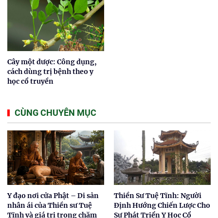
Cây một dược: Công dụng,
cách dùng trị bệnh theo y
học cổ truyền
CÙNG CHUYÊN MỤC
Y đạo nơi cửa Phật – Di sản
Thiền Sư Tuệ Tĩnh: Người
nhân ái của Thiền sư Tuệ
Định Hướng Chiến Lược Cho
Tĩnh và giá trị trong chăm
Sự Phát Triển Y Học Cổ