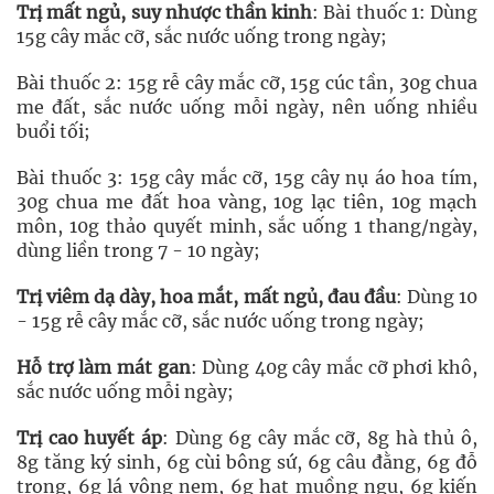
Trị mất ngủ, suy nhược thần kinh
: Bài thuốc 1: Dùng
15g cây mắc cỡ, sắc nước uống trong ngày;
Bài thuốc 2: 15g rễ cây mắc cỡ, 15g cúc tần, 30g chua
me đất, sắc nước uống mỗi ngày, nên uống nhiều
buổi tối;
Bài thuốc 3: 15g cây mắc cỡ, 15g cây nụ áo hoa tím,
30g chua me đất hoa vàng, 10g lạc tiên, 10g mạch
môn, 10g thảo quyết minh, sắc uống 1 thang/ngày,
dùng liền trong 7 - 10 ngày;
Trị viêm dạ dày, hoa mắt, mất ngủ, đau đầu
: Dùng 10
- 15g rễ cây mắc cỡ, sắc nước uống trong ngày;
Hỗ trợ làm mát gan
: Dùng 40g cây mắc cỡ phơi khô,
sắc nước uống mỗi ngày;
Trị cao huyết áp
: Dùng 6g cây mắc cỡ, 8g hà thủ ô,
8g tăng ký sinh, 6g cùi bông sứ, 6g câu đằng, 6g đỗ
trọng, 6g lá vông nem, 6g hạt muồng ngu, 6g kiến