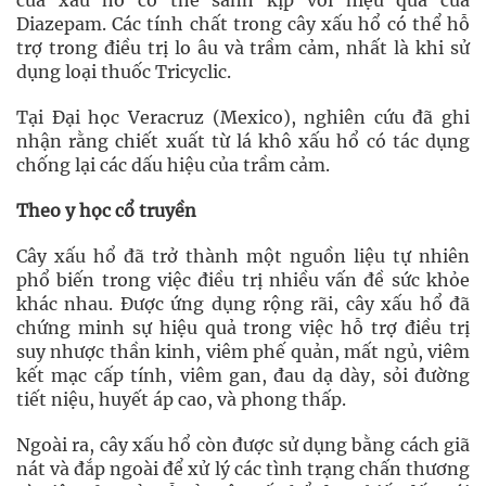
của xấu hổ có thể sánh kịp với hiệu quả của
Diazepam. Các tính chất trong cây xấu hổ có thể hỗ
trợ trong điều trị lo âu và trầm cảm, nhất là khi sử
dụng loại thuốc Tricyclic.
Tại Đại học Veracruz (Mexico), nghiên cứu đã ghi
nhận rằng chiết xuất từ lá khô xấu hổ có tác dụng
chống lại các dấu hiệu của trầm cảm.
Theo y học cổ truyền
Cây xấu hổ đã trở thành một nguồn liệu tự nhiên
phổ biến trong việc điều trị nhiều vấn đề sức khỏe
khác nhau. Được ứng dụng rộng rãi, cây xấu hổ đã
chứng minh sự hiệu quả trong việc hỗ trợ điều trị
suy nhược thần kinh, viêm phế quản, mất ngủ, viêm
kết mạc cấp tính, viêm gan, đau dạ dày, sỏi đường
tiết niệu, huyết áp cao, và phong thấp.
Ngoài ra, cây xấu hổ còn được sử dụng bằng cách giã
nát và đắp ngoài để xử lý các tình trạng chấn thương