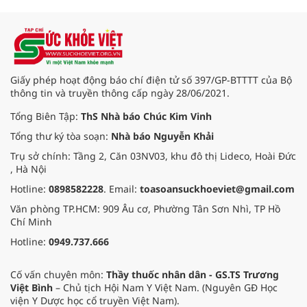
Minh) bắt đầu “thức giấc”. Thấu
hiểu và sẻ chia với nỗi đau xương
tủy ấy, chuyến khám chữa bệnh
thiện nguyện của đoàn thầy thuốc
Hội Nam y Việt Nam không chỉ
mang theo tình cảm tri ân, mà còn
Giấy phép hoạt động báo chí điện tử số 397/GP-BTTTT của Bộ
đem đến hơi ấm từ những phương
thông tin và truyền thông cấp ngày 28/06/2021.
pháp Nam y thuần Việt, giúp xoa
dịu cơn đau và nâng cao sức khỏe
Tổng Biên Tập:
ThS Nhà báo Chúc Kim Vinh
cho các cựu chiến binh trước sự
Tổng thư ký tòa soạn:
Nhà báo Nguyễn Khải
thay đổi đột ngột của thời tiết.
Trụ sở chính: Tầng 2, Căn 03NV03, khu đô thị Lideco, Hoài Đức
, Hà Nội
Hotline:
0898582228
. Email:
toasoansuckhoeviet@gmail.com
Văn phòng TP.HCM: 909 Âu cơ, Phường Tân Sơn Nhì, TP Hồ
Chí Minh
Hotline:
0949.737.666
Cố vấn chuyên môn:
Thầy thuốc nhân dân - GS.TS Trương
Việt Bình
– Chủ tịch Hội Nam Y Việt Nam. (Nguyên GĐ Học
viện Y Dược học cổ truyền Việt Nam).