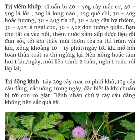
Trị viêm khớp
: Chuẩn bị 40 - 50g cây mắc cỡ, 40 -
50g lá lốt , 20g lá long não , 15g quế chi, 30 - 40g
hoắc hương, 30 - 40g tía tô, 30 - 40g cây hy thiêm,
30 - 40g lá ngải cứu, 30 - 40g đơn tướng quân. Bạn
cho tất cả vào nồi, thêm nước xâm xấp dược liệu rồi
đun sôi, tới khi thấy mùi thơm tỏa ra thì trùm vải
kín, xông khoảng 10 - 15 phút/ngày tới khi mồ hôi
toàn thân toát ra thì ngừng lại. Nên xông hoặc tắm
hơi 1 lần/ngày, mỗi liệu trình 2 tuần, nghỉ 1 tuần rồi
lặp lại;
Trị động kinh
: Lấy 20g cây mắc cỡ phơi khô, 10g cây
câu đằng, sắc uống trong ngày, đặc biệt là khi chuẩn
bị tới cơn co giật, Bệnh nhân chú ý cây câu đằng
không nên sắc quá kỹ.