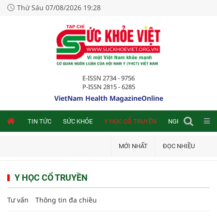
Thứ Sáu 07/08/2026 19:28
E-ISSN 2734 - 9756
P-ISSN 2815 - 6285
VietNam Health MagazineOnline
NLINE
TIN TỨC
SỨC KHỎE
Y HỌC CỔ TRUYỀN
NGHIÊN CỨU TRA
MỚI NHẤT
ĐỌC NHIỀU
Y HỌC CỔ TRUYỀN
Tư vấn
Thông tin đa chiều