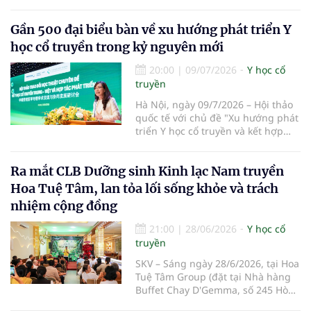
Sơn Nhì lần thứ I, nhiệm kỳ 2026-
2031 đã diễn ra, đánh dấu bước
Gần 500 đại biểu bàn về xu hướng phát triển Y
kiện toàn tổ chức Hội Đông y tại cơ
sở, góp phần phát huy vai trò y học
học cổ truyền trong kỷ nguyên mới
cổ truyền trong chăm sóc sức khỏe
nhân dân.
20:00
|
09/07/2026
Y học cổ
truyền
Hà Nội, ngày 09/7/2026 – Hội thảo
quốc tế với chủ đề "Xu hướng phát
triển Y học cổ truyền và kết hợp
Đông – Tây y trong kỷ nguyên mới"
đã chính thức diễn ra tại Trường Y
Ra mắt CLB Dưỡng sinh Kinh lạc Nam truyền
– Dược Phenikaa. Sự kiện do Đại
học Phenikaa tổ chức, quy tụ gần
Hoa Tuệ Tâm, lan tỏa lối sống khỏe và trách
500 đại biểu là đại diện các cơ
nhiệm cộng đồng
quan quản lý, cơ sở đào tạo, bệnh
viện cùng đông đảo chuyên gia,
21:00
|
28/06/2026
Y học cổ
nhà khoa học, bác sĩ và giảng viên
truyền
hàng đầu trong nước và quốc tế.
SKV – Sáng ngày 28/6/2026, tại Hoa
Tuệ Tâm Group (đặt tại Nhà hàng
Buffet Chay D'Gemma, số 245 Hòa
Bình, phường Phú Thạnh, TP.HCM),