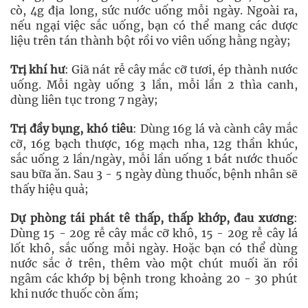
cò, 4g địa long, sức nước uống mỗi ngày. Ngoài ra,
nếu ngại việc sắc uống, bạn có thể mang các dược
liệu trên tán thành bột rồi vo viên uống hằng ngày;
Trị khí hư
: Giã nát rễ cây mắc cỡ tươi, ép thành nước
uống. Mỗi ngày uống 3 lần, mỗi lần 2 thìa canh,
dùng liên tục trong 7 ngày;
Trị đầy bụng, khó tiêu
: Dùng 16g lá và cành cây mắc
cỡ, 16g bạch thược, 16g mạch nha, 12g thần khúc,
sắc uống 2 lần/ngày, mỗi lần uống 1 bát nước thuốc
sau bữa ăn. Sau 3 - 5 ngày dùng thuốc, bệnh nhân sẽ
thấy hiệu quả;
Dự phòng tái phát tê thấp, thấp khớp, đau xương
:
Dùng 15 - 20g rễ cây mắc cỡ khô, 15 - 20g rễ cây lá
lốt khô, sắc uống mỗi ngày. Hoặc bạn có thể dùng
nước sắc ở trên, thêm vào một chút muối ăn rồi
ngâm các khớp bị bệnh trong khoảng 20 - 30 phút
khi nước thuốc còn ấm;