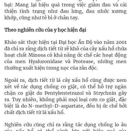
bại: Mang lại hiệu quả trong việc giảm đau và cải
thiện tình trạng như đau lưng, đau nhức xương
khớp, cũng như tê bì ở chân tay.
Theo nghiên cứu của y học hiện đại
Khảo sát thực hiện tại Đại học Ấn Độ vào năm 2001
đã chỉ ra rằng dịch tiết từ rễ khô của cây xấu hổ chứa
hoạt chất Minosa có khả năng ức chế các hoạt động
của men Hyaluronidase và Protease, những men
thường xuất hiện trong nọc của rắn độc.
Ngoài ra, dịch tiết từ lá cây xấu hổ cũng được xem
xét về tác dụng chống co giật, có thể hỗ trợ ngăn
chặn co giật do Pentylentetrazol và Strychnin gây
ra. Tuy nhiên, không phải mọi loại cơn co giật, đặc
biệt là do N-methyl-D-aspartate, đều bị ức chế bởi
chất dịch tiết từ lá xấu hổ.
Nghiên cứu cũng chỉ ra rằng tác dụng chống lo âu