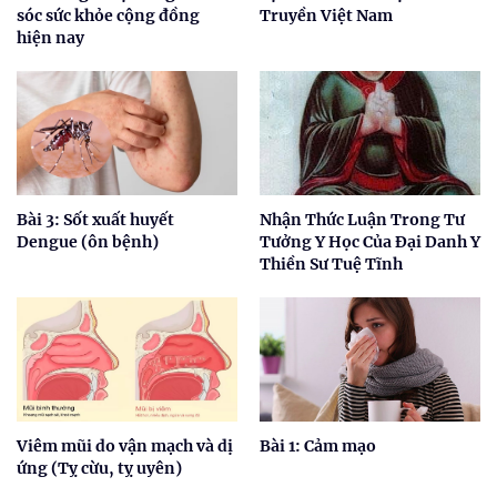
sóc sức khỏe cộng đồng
Truyền Việt Nam
hiện nay
Bài 3: Sốt xuất huyết
Nhận Thức Luận Trong Tư
Dengue (ôn bệnh)
Tưởng Y Học Của Đại Danh Y
Thiền Sư Tuệ Tĩnh
Viêm mũi do vận mạch và dị
Bài 1: Cảm mạo
ứng (Tỵ cừu, tỵ uyên)