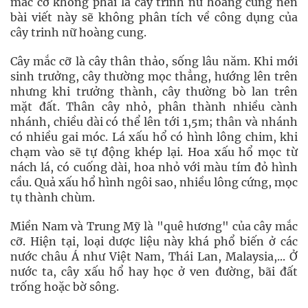
mắc cỡ không phải là cây trinh nữ hoàng cung nên
bài viết này sẽ không phân tích về công dụng của
cây trinh nữ hoàng cung.
Cây mắc cỡ là cây thân thảo, sống lâu năm. Khi mới
sinh trưởng, cây thường mọc thẳng, hướng lên trên
nhưng khi trưởng thành, cây thường bò lan trên
mặt đất. Thân cây nhỏ, phân thành nhiều cành
nhánh, chiều dài có thể lên tới 1,5m; thân và nhánh
có nhiều gai móc. Lá xấu hổ có hình lông chim, khi
chạm vào sẽ tự động khép lại. Hoa xấu hổ mọc từ
nách lá, có cuống dài, hoa nhỏ với màu tím đỏ hình
cầu. Quả xấu hổ hình ngôi sao, nhiều lông cứng, mọc
tụ thành chùm.
Miền Nam và Trung Mỹ là "quê hương" của cây mắc
cỡ. Hiện tại, loại dược liệu này khá phổ biến ở các
nước châu Á như Việt Nam, Thái Lan, Malaysia,... Ở
nước ta, cây xấu hổ hay học ở ven đường, bãi đất
trống hoặc bờ sông.