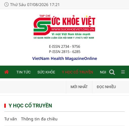
Thứ Sáu 07/08/2026 17:21
E-ISSN 2734 - 9756
P-ISSN 2815 - 6285
VietNam Health MagazineOnline
NLINE
TIN TỨC
SỨC KHỎE
Y HỌC CỔ TRUYỀN
NGHIÊN CỨU TRA
MỚI NHẤT
ĐỌC NHIỀU
Y HỌC CỔ TRUYỀN
Tư vấn
Thông tin đa chiều