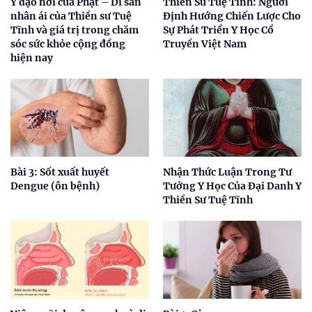
Y đạo nơi cửa Phật – Di sản
Thiền Sư Tuệ Tĩnh: Người
nhân ái của Thiền sư Tuệ
Định Hướng Chiến Lược Cho
Tĩnh và giá trị trong chăm
Sự Phát Triển Y Học Cổ
sóc sức khỏe cộng đồng
Truyền Việt Nam
hiện nay
Bài 3: Sốt xuất huyết
Nhận Thức Luận Trong Tư
Dengue (ôn bệnh)
Tưởng Y Học Của Đại Danh Y
Thiền Sư Tuệ Tĩnh