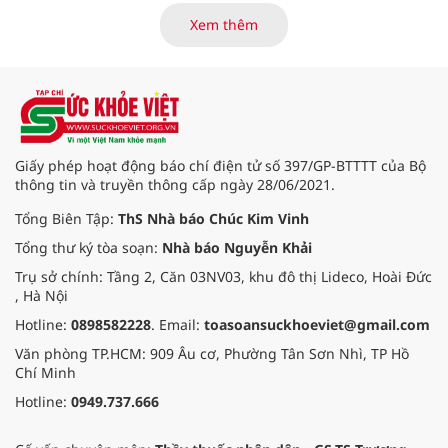
Trung tâm Điều dưỡng thương
binh và người có công Long Đất
Xem thêm
(nay thuộc xã Long Hải, TP. Hồ Chí
Minh) bắt đầu “thức giấc”. Thấu
hiểu và sẻ chia với nỗi đau xương
tủy ấy, chuyến khám chữa bệnh
thiện nguyện của đoàn thầy thuốc
Hội Nam y Việt Nam không chỉ
mang theo tình cảm tri ân, mà còn
Giấy phép hoạt động báo chí điện tử số 397/GP-BTTTT của Bộ
đem đến hơi ấm từ những phương
thông tin và truyền thông cấp ngày 28/06/2021.
pháp Nam y thuần Việt, giúp xoa
dịu cơn đau và nâng cao sức khỏe
Tổng Biên Tập:
ThS Nhà báo Chúc Kim Vinh
cho các cựu chiến binh trước sự
Tổng thư ký tòa soạn:
Nhà báo Nguyễn Khải
thay đổi đột ngột của thời tiết.
Trụ sở chính: Tầng 2, Căn 03NV03, khu đô thị Lideco, Hoài Đức
, Hà Nội
Hotline:
0898582228
. Email:
toasoansuckhoeviet@gmail.com
Văn phòng TP.HCM: 909 Âu cơ, Phường Tân Sơn Nhì, TP Hồ
Chí Minh
Hotline:
0949.737.666