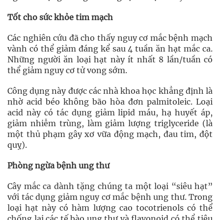
Tốt cho sức khỏe tim mạch
Các nghiên cứu đã cho thấy nguy cơ mắc bệnh mạch
vành có thể giảm đáng kể sau 4 tuần ăn hạt mắc ca.
Những người ăn loại hạt này ít nhất 8 lần/tuần có
thể giảm nguy cơ tử vong sớm.
Công dụng này được các nhà khoa học khẳng định là
nhờ acid béo không bão hòa đơn palmitoleic. Loại
acid này có tác dụng giảm lipid máu, hạ huyết áp,
giảm nhiễm trùng, làm giảm lượng triglyceride (là
một thủ phạm gây xơ vữa động mạch, đau tim, đột
quỵ).
Phòng ngừa bệnh ung thư
Cây mắc ca dành tặng chúng ta một loại “siêu hạt”
với tác dụng giảm nguy cơ mắc bệnh ung thư. Trong
loại hạt này có hàm lượng cao tocotrienols có thể
chống lại các tế bào ung thư và flavonoid có thể tiêu