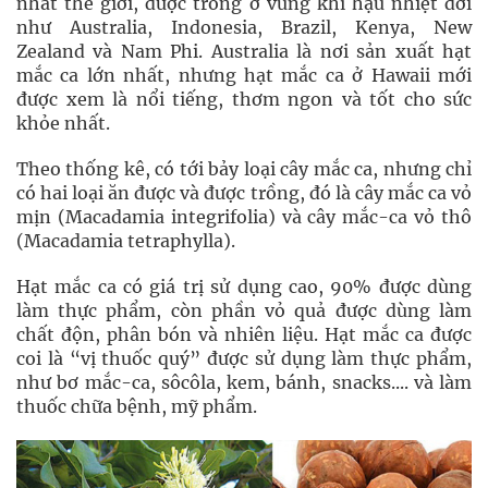
nhất thế giới, được trồng ở vùng khí hậu nhiệt đới
như Australia, Indonesia, Brazil, Kenya, New
Zealand và Nam Phi. Australia là nơi sản xuất hạt
mắc ca lớn nhất, nhưng hạt mắc ca ở Hawaii mới
được xem là nổi tiếng, thơm ngon và tốt cho sức
khỏe nhất.
Theo thống kê, có tới bảy loại cây mắc ca, nhưng chỉ
có hai loại ăn được và được trồng, đó là cây mắc ca vỏ
mịn (Macadamia integrifolia) và cây mắc-ca vỏ thô
(Macadamia tetraphylla).
Hạt mắc ca có giá trị sử dụng cao, 90% được dùng
làm thực phẩm, còn phần vỏ quả được dùng làm
chất độn, phân bón và nhiên liệu. Hạt mắc ca được
coi là “vị thuốc quý” được sử dụng làm thực phẩm,
như bơ mắc-ca, sôcôla, kem, bánh, snacks.... và làm
thuốc chữa bệnh, mỹ phẩm.