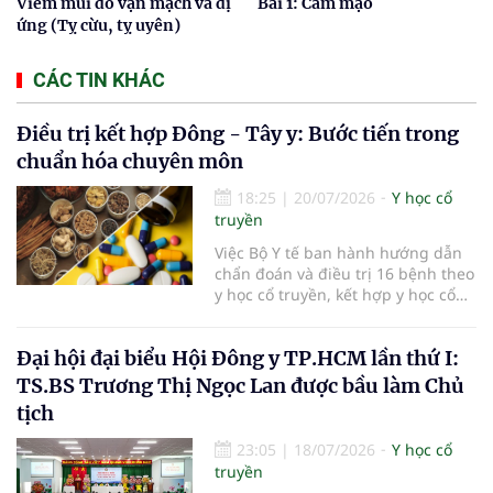
Viêm mũi do vận mạch và dị
Bài 1: Cảm mạo
ứng (Tỵ cừu, tỵ uyên)
CÁC TIN KHÁC
Điều trị kết hợp Đông - Tây y: Bước tiến trong
chuẩn hóa chuyên môn
18:25
|
20/07/2026
Y học cổ
truyền
Việc Bộ Y tế ban hành hướng dẫn
chẩn đoán và điều trị 16 bệnh theo
y học cổ truyền, kết hợp y học cổ
truyền với y học hiện đại đã bổ
sung căn cứ chuyên môn thống
Đại hội đại biểu Hội Đông y TP.HCM lần thứ I:
nhất cho các cơ sở khám, chữa
bệnh. Giá trị của tài liệu không chỉ
TS.BS Trương Thị Ngọc Lan được bầu làm Chủ
nằm ở việc mở rộng danh mục
tịch
bệnh, mà còn ở yêu cầu phối hợp
đúng chỉ định, kiểm soát an toàn
23:05
|
18/07/2026
Y học cổ
và phát huy hợp lý thế mạnh của
truyền
mỗi phương pháp.