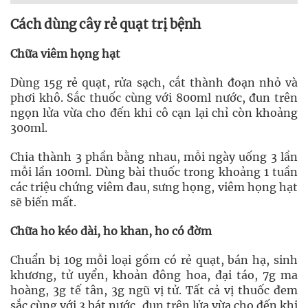
Cách dùng cây rẻ quạt trị bệnh
Chữa viêm họng hạt
Dùng 15g rẻ quạt, rửa sạch, cắt thành đoạn nhỏ và
phơi khô. Sắc thuốc cùng với 800ml nước, đun trên
ngọn lửa vừa cho đến khi cô cạn lại chỉ còn khoảng
300ml.
Chia thành 3 phần bằng nhau, mỗi ngày uống 3 lần
mỗi lần 100ml. Dùng bài thuốc trong khoảng 1 tuần
các triệu chứng viêm đau, sưng họng, viêm họng hạt
sẽ biến mất.
Chữa ho kéo dài, ho khan, ho có đờm
Chuẩn bị 10g mỗi loại gồm có rẻ quạt, bán hạ, sinh
khương, tử uyển, khoản đông hoa, đại táo, 7g ma
hoàng, 3g tế tân, 3g ngũ vị tử. Tất cả vị thuốc đem
sắc cùng với 3 bát nước, đun trên lửa vừa cho đến khi