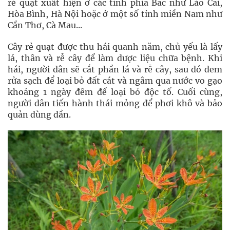
rẻ quạt xuất hiện ở các tỉnh phía Bắc như Lào Cai,
Hòa Bình, Hà Nội hoặc ở một số tỉnh miền Nam như
Cần Thơ, Cà Mau...
Cây rẻ quạt được thu hái quanh năm, chủ yếu là lấy
lá, thân và rễ cây để làm dược liệu chữa bệnh. Khi
hái, người dân sẽ cắt phần lá và rễ cây, sau đó đem
rửa sạch để loại bỏ đất cát và ngâm qua nước vo gạo
khoảng 1 ngày đêm để loại bỏ độc tố. Cuối cùng,
người dân tiến hành thái mỏng để phơi khô và bảo
quản dùng dần.