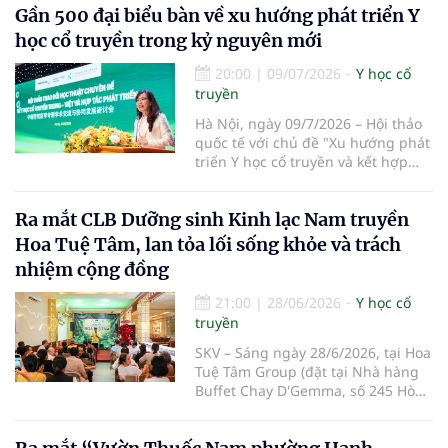
Gần 500 đại biểu bàn về xu hướng phát triển Y
kiện toàn tổ chức Hội Đông y tại cơ
sở, góp phần phát huy vai trò y học
học cổ truyền trong kỷ nguyên mới
cổ truyền trong chăm sóc sức khỏe
nhân dân.
20:00
|
09/07/2026
Y học cổ
truyền
Hà Nội, ngày 09/7/2026 – Hội thảo
quốc tế với chủ đề "Xu hướng phát
triển Y học cổ truyền và kết hợp
Đông – Tây y trong kỷ nguyên mới"
đã chính thức diễn ra tại Trường Y
Ra mắt CLB Dưỡng sinh Kinh lạc Nam truyền
– Dược Phenikaa. Sự kiện do Đại
học Phenikaa tổ chức, quy tụ gần
Hoa Tuệ Tâm, lan tỏa lối sống khỏe và trách
500 đại biểu là đại diện các cơ
nhiệm cộng đồng
quan quản lý, cơ sở đào tạo, bệnh
viện cùng đông đảo chuyên gia,
21:00
|
28/06/2026
Y học cổ
nhà khoa học, bác sĩ và giảng viên
truyền
hàng đầu trong nước và quốc tế.
SKV – Sáng ngày 28/6/2026, tại Hoa
Tuệ Tâm Group (đặt tại Nhà hàng
Buffet Chay D'Gemma, số 245 Hòa
Bình, phường Phú Thạnh, TP.HCM),
Hệ sinh thái Hoa Tuệ Tâm và Phòng
khám Dr. Khỏe đã phối hợp tổ chức