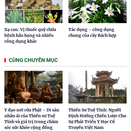
Xạ can: Vị thuốc quý chữa
Tác dụng – công dụng
bệnh hầu họng và nhiều
chung của cây Bách hợp
công dụng khác
CÙNG CHUYÊN MỤC
Y đạo nơi cửa Phật – Di sản
Thiền Sư Tuệ Tĩnh: Người
nhân ái của Thiền sư Tuệ
Định Hướng Chiến Lược Cho
Tĩnh và giá trị trong chăm
Sự Phát Triển Y Học Cổ
sóc sức khỏe cộng đồng
Truyền Việt Nam