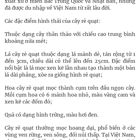
xuất xứ ở miền Bắc Trung Quốc và Nhật Bản, nhưng
đã được du nhập về Việt Nam từ rất lâu đời.
Các đặc điểm hình thái của cây rẻ quạt:
Thuộc dạng cây thân thảo với chiều cao trung bình
khoảng nửa mét;
Lá cây rẻ quạt thuộc dạng lá mảnh dẻ, tán rộng từ 1
đến 3cm, chiều dài có thể lên đến 25cm. Đặc điểm
nổi bật là lá mọc xen kẽ lẫn nhau tạo thành một bản
lá dài phẳng, xòe ra giống hình rẻ quạt;
Hoa cây rẻ quạt mọc thành cụm trên đầu ngọn cây.
Mỗi cụm hoa có 6 mảnh hoa nhỏ, màu vàng cam và
xen kẽ các đốm đỏ;
Quả có dạng hình trứng, màu hơi đen.
Cây rẻ quạt thường mọc hoang dại, phổ biến ở các
vùng ven rừng, ven sông, đồi núi thấp. Tại Việt Nam,