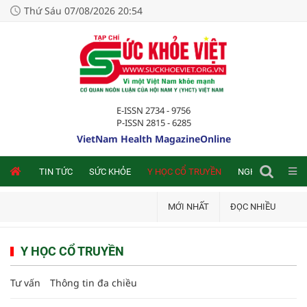
Thứ Sáu 07/08/2026 20:54
E-ISSN 2734 - 9756
P-ISSN 2815 - 6285
VietNam Health MagazineOnline
NLINE
TIN TỨC
SỨC KHỎE
Y HỌC CỔ TRUYỀN
NGHIÊN CỨU TRA
MỚI NHẤT
ĐỌC NHIỀU
Y HỌC CỔ TRUYỀN
Tư vấn
Thông tin đa chiều