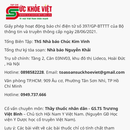
hiểu và sẻ chia với nỗi đau xương
tủy ấy, chuyến khám chữa bệnh
thiện nguyện của đoàn thầy thuốc
Hội Nam y Việt Nam không chỉ
mang theo tình cảm tri ân, mà còn
Giấy phép hoạt động báo chí điện tử số 397/GP-BTTTT của Bộ
đem đến hơi ấm từ những phương
thông tin và truyền thông cấp ngày 28/06/2021.
pháp Nam y thuần Việt, giúp xoa
dịu cơn đau và nâng cao sức khỏe
Tổng Biên Tập:
ThS Nhà báo Chúc Kim Vinh
cho các cựu chiến binh trước sự
Tổng thư ký tòa soạn:
Nhà báo Nguyễn Khải
thay đổi đột ngột của thời tiết.
Trụ sở chính: Tầng 2, Căn 03NV03, khu đô thị Lideco, Hoài Đức
, Hà Nội
Hotline:
0898582228
. Email:
toasoansuckhoeviet@gmail.com
Văn phòng TP.HCM: 909 Âu cơ, Phường Tân Sơn Nhì, TP Hồ
Chí Minh
Hotline:
0949.737.666
Cố vấn chuyên môn:
Thầy thuốc nhân dân - GS.TS Trương
Việt Bình
– Chủ tịch Hội Nam Y Việt Nam. (Nguyên GĐ Học
viện Y Dược học cổ truyền Việt Nam).
Lưu ý: Các bài viết về các bài thuốc chỉ có tính chất tham