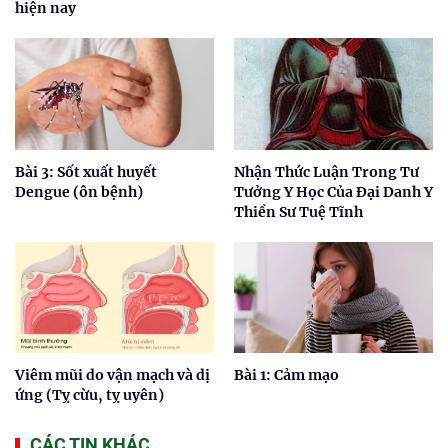
hiện nay
Bài 3: Sốt xuất huyết
Nhận Thức Luận Trong Tư
Dengue (ôn bệnh)
Tưởng Y Học Của Đại Danh Y
Thiền Sư Tuệ Tĩnh
Viêm mũi do vận mạch và dị
Bài 1: Cảm mạo
ứng (Tỵ cừu, tỵ uyên)
CÁC TIN KHÁC