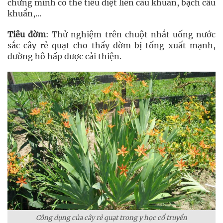
chứng minh có thể tiêu diệt liên cầu khuẩn, bạch cầu
khuẩn,...
Tiêu đờm
: Thử nghiệm trên chuột nhắt uống nước
sắc cây rẻ quạt cho thấy đờm bị tống xuất mạnh,
đường hô hấp được cải thiện.
Công dụng của cây rẻ quạt trong y học cổ truyền