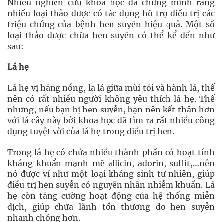
Nhiều nghiên cứu khoa học đã chứng minh rằng
nhiều loại thảo dược có tác dụng hỗ trợ điều trị các
triệu chứng của bệnh hen suyễn hiệu quả. Một số
loại thảo dược chữa hen suyễn có thể kể đến như
sau:
Lá hẹ
Lá hẹ vị hăng nồng, la lá giữa mùi tỏi và hành lá, thế
nên có rất nhiều người không yêu thích lá hẹ. Thế
nhưng, nếu bạn bị hen suyễn, bạn nên kết thân hơn
với lá cây này bởi khoa học đã tìm ra rất nhiều công
dụng tuyệt vời của lá hẹ trong điều trị hen.
Trong lá hẹ có chứa nhiều thành phần có hoạt tính
kháng khuẩn mạnh mẽ allicin, adorin, sulfit,…nên
nó được ví như một loại kháng sinh tư nhiên, giúp
điều trị hen suyễn có nguyên nhân nhiễm khuẩn. Lá
hẹ còn tăng cường hoạt động của hệ thống miễn
dịch, giúp chữa lành tổn thương do hen suyễn
nhanh chóng hơn.