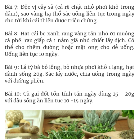
Bài 7: Độc vị cây sả (cả rễ chặt nhỏ phơi khô trong
dâm), sao vàng hạ thổ sắc uống liên tục trong ngày
cho tới khi cải thiện được triệu chứng.
Bài 8: Hạt cải bẹ xanh rang vàng tán nhỏ 01 muỗng
cà phê, rau giấp cá 1 nắm giã nhỏ chiết lấy dịch. Có
thể cho thêm đường hoặc mật ong cho dễ uống.
Uống liên tục 10 ngày.
Bài 9: Lá tỳ bà bỏ lông, bỏ nhựa phơi khô 1 lạng, hạt
dành sống 20g. Sắc lấy nước, chia uống trong ngày
với đường phèn.
Bài 10: Củ gai đốt tồn tính tán ngày dùng 15 - 20g
với đậu sống ăn liên tục 10 -15 ngày.