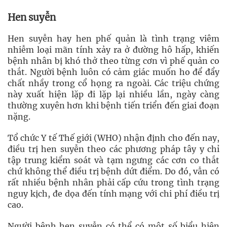
Hen suyễn
Hen suyễn hay hen phế quản là tình trạng viêm
nhiễm loại mãn tính xảy ra ở đường hô hấp, khiến
bệnh nhân bị khó thở theo từng cơn vì phế quản co
thắt. Người bệnh luôn có cảm giác muốn ho để đẩy
chất nhầy trong cổ họng ra ngoài. Các triệu chứng
này xuất hiện lặp đi lặp lại nhiều lần, ngày càng
thường xuyên hơn khi bệnh tiến triển đến giai đoạn
nặng.
Tổ chức Y tế Thế giới (WHO) nhận định cho đến nay,
điều trị hen suyễn theo các phương pháp tây y chỉ
tập trung kiểm soát và tạm ngưng các cơn co thắt
chứ không thể điều trị bệnh dứt điểm. Do đó, vẫn có
rất nhiều bệnh nhân phải cấp cứu trong tình trạng
nguy kịch, đe dọa đến tính mạng với chi phí điều trị
cao.
Người bệnh hen suyễn có thể có một số biểu hiện