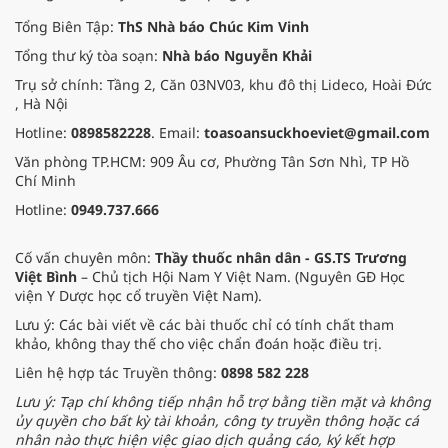
lõi và tiên quyết chính là thay đổi
tư duy về xây dựng nguồn nhân
Tổng Biên Tập:
ThS Nhà báo Chúc Kim Vinh
lực và tư duy khoa học ứng dụng.
Tổng thư ký tòa soạn:
Nhà báo Nguyễn Khải
Trụ sở chính: Tầng 2, Căn 03NV03, khu đô thị Lideco, Hoài Đức
, Hà Nội
Hotline:
0898582228
. Email:
toasoansuckhoeviet@gmail.com
Văn phòng TP.HCM: 909 Âu cơ, Phường Tân Sơn Nhì, TP Hồ
Chí Minh
Hotline:
0949.737.666
Cố vấn chuyên môn:
Thầy thuốc nhân dân - GS.TS Trương
Việt Bình
– Chủ tịch Hội Nam Y Việt Nam. (Nguyên GĐ Học
viện Y Dược học cổ truyền Việt Nam).
Lưu ý: Các bài viết về các bài thuốc chỉ có tính chất tham
khảo, không thay thế cho việc chẩn đoán hoặc điều trị.
Liên hệ hợp tác Truyền thông:
0898 582 228
Lưu ý: Tạp chí không tiếp nhận hỗ trợ bằng tiền mặt và không
ủy quyền cho bất kỳ tài khoản, công ty truyền thông hoặc cá
nhân nào thực hiện việc giao dịch quảng cáo, ký kết hợp