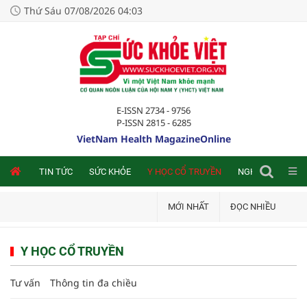
Thứ Sáu 07/08/2026 04:03
E-ISSN 2734 - 9756
P-ISSN 2815 - 6285
VietNam Health MagazineOnline
NLINE
TIN TỨC
SỨC KHỎE
Y HỌC CỔ TRUYỀN
NGHIÊN CỨU TRA
MỚI NHẤT
ĐỌC NHIỀU
Y HỌC CỔ TRUYỀN
Tư vấn
Thông tin đa chiều