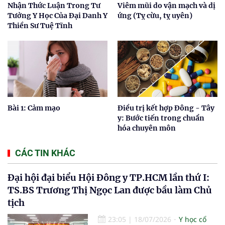
Nhận Thức Luận Trong Tư
Viêm mũi do vận mạch và dị
Tưởng Y Học Của Đại Danh Y
ứng (Tỵ cừu, tỵ uyên)
Thiền Sư Tuệ Tĩnh
Bài 1: Cảm mạo
Điều trị kết hợp Đông - Tây
y: Bước tiến trong chuẩn
hóa chuyên môn
CÁC TIN KHÁC
Đại hội đại biểu Hội Đông y TP.HCM lần thứ I:
TS.BS Trương Thị Ngọc Lan được bầu làm Chủ
tịch
23:05
|
18/07/2026
Y học cổ