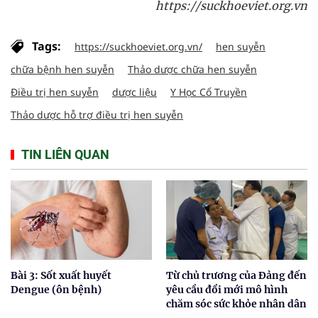
https://suckhoeviet.org.vn
Tags:
https://suckhoeviet.org.vn/
hen suyễn
chữa bệnh hen suyễn
Thảo dược chữa hen suyễn
Điều trị hen suyễn
dược liệu
Y Học Cổ Truyền
Thảo dược hỗ trợ điều trị hen suyễn
TIN LIÊN QUAN
Bài 3: Sốt xuất huyết
Từ chủ trương của Đảng đến
Dengue (ôn bệnh)
yêu cầu đổi mới mô hình
chăm sóc sức khỏe nhân dân