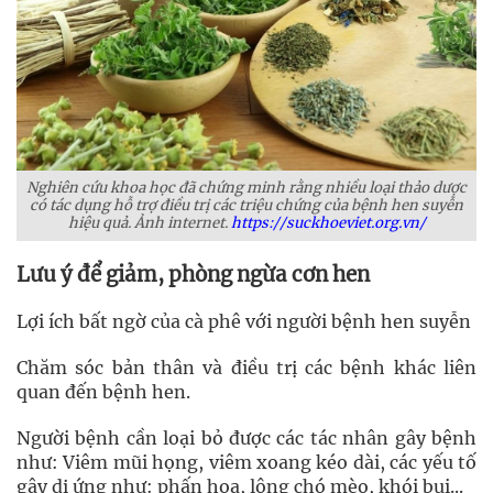
Nghiên cứu khoa học đã chứng minh rằng nhiều loại thảo dược
có tác dụng hỗ trợ điều trị các triệu chứng của bệnh hen suyễn
hiệu quả. Ảnh internet.
https://suckhoeviet.org.vn/
Lưu ý để giảm, phòng ngừa cơn hen
Lợi ích bất ngờ của cà phê với người bệnh hen suyễn
Chăm sóc bản thân và điều trị các bệnh khác liên
quan đến bệnh hen.
Người bệnh cần loại bỏ được các tác nhân gây bệnh
như: Viêm mũi họng, viêm xoang kéo dài, các yếu tố
gây dị ứng như: phấn hoa, lông chó mèo, khói bụi...