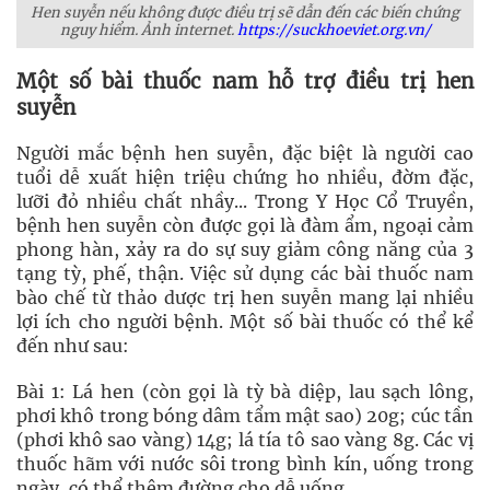
Hen suyễn nếu không được điều trị sẽ dẫn đến các biến chứng
nguy hiểm. Ảnh internet.
https://suckhoeviet.org.vn/
Một số bài thuốc nam hỗ trợ điều trị hen
suyễn
Người mắc bệnh hen suyễn, đặc biệt là người cao
tuổi dễ xuất hiện triệu chứng ho nhiều, đờm đặc,
lưỡi đỏ nhiều chất nhầy... Trong Y Học Cổ Truyền,
bệnh hen suyễn còn được gọi là đàm ẩm, ngoại cảm
phong hàn, xảy ra do sự suy giảm công năng của 3
tạng tỳ, phế, thận. Việc sử dụng các bài thuốc nam
bào chế từ thảo dược trị hen suyễn mang lại nhiều
lợi ích cho người bệnh. Một số bài thuốc có thể kể
đến như sau:
Bài 1: Lá hen (còn gọi là tỳ bà diệp, lau sạch lông,
phơi khô trong bóng dâm tẩm mật sao) 20g; cúc tần
(phơi khô sao vàng) 14g; lá tía tô sao vàng 8g. Các vị
thuốc hãm với nước sôi trong bình kín, uống trong
ngày, có thể thêm đường cho dễ uống.