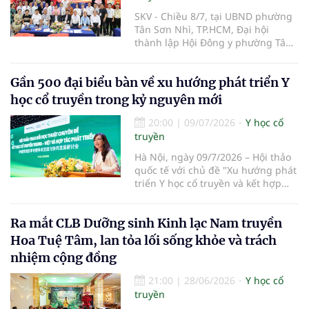
SKV - Chiều 8/7, tại UBND phường
Tân Sơn Nhì, TP.HCM, Đại hội
thành lập Hội Đông y phường Tân
Sơn Nhì lần thứ I, nhiệm kỳ 2026-
2031 đã diễn ra, đánh dấu bước
Gần 500 đại biểu bàn về xu hướng phát triển Y
kiện toàn tổ chức Hội Đông y tại cơ
sở, góp phần phát huy vai trò y học
học cổ truyền trong kỷ nguyên mới
cổ truyền trong chăm sóc sức khỏe
nhân dân.
20:00
|
09/07/2026
Y học cổ
truyền
Hà Nội, ngày 09/7/2026 – Hội thảo
quốc tế với chủ đề "Xu hướng phát
triển Y học cổ truyền và kết hợp
Đông – Tây y trong kỷ nguyên mới"
đã chính thức diễn ra tại Trường Y
Ra mắt CLB Dưỡng sinh Kinh lạc Nam truyền
– Dược Phenikaa. Sự kiện do Đại
học Phenikaa tổ chức, quy tụ gần
Hoa Tuệ Tâm, lan tỏa lối sống khỏe và trách
500 đại biểu là đại diện các cơ
nhiệm cộng đồng
quan quản lý, cơ sở đào tạo, bệnh
viện cùng đông đảo chuyên gia,
21:00
|
28/06/2026
Y học cổ
nhà khoa học, bác sĩ và giảng viên
truyền
hàng đầu trong nước và quốc tế.