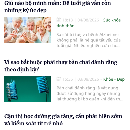
điểm dừng chân đầu tiên tại Bệnh
Giữ não bộ minh mẫn: Để tuổi già vẫn còn
viện Bạch Mai cơ sở Ninh Bình.
những ký ức đẹp
18:18
|
04/08/2026
Sức khỏe
tinh thần
Sa sút trí tuệ và bệnh Alzheimer
không phải là hệ quả tất yếu của
tuổi già. Nhiều nghiên cứu cho
thấy, duy trì lối sống lành mạnh,
kiểm soát tốt các bệnh mạn tính và
Vì sao bắt buộc phải thay bàn chải đánh răng
rèn luyện trí não mỗi ngày có thể
góp phần làm chậm quá trình suy
theo định kỳ?
giảm nhận thức, giúp người cao
tuổi gìn giữ trí nhớ và sống độc lập
15:36
|
03/08/2026
Khỏe - Đẹp
lâu hơn.
Bàn chải đánh răng là vật dụng
được sử dụng hàng ngày nhưng
lại thường bị bỏ quên khi đến thời
điểm cần thay mới. Theo các
chuyên gia nha khoa, việc sử dụng
bàn chải quá lâu có thể làm giảm
Cận thị học đường gia tăng, cần phát hiện sớm
hiệu quả làm sạch và ảnh hưởng
và kiểm soát từ trẻ nhỏ
đến sức khỏe răng miệng...