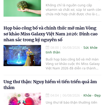
y tế để bảo vệ đôi mắt của thế hệ
Không chỉ là nguồn cung cấp
tương lai.
vitamin và chất xơ, súp lơ xanh còn
chứa một hợp chất được cho là có
thể hỗ trợ nhiều cơ chế bảo vệ tự
nhiên của cơ thể...
Họp báo công bố và chính thức mở màn Vòng
sơ khảo Miss Galaxy Việt Nam 2026: Đỉnh cao
nhan sắc trong kỷ nguyên số
08:00
|
06/08/2026
Sức khỏe
tinh thần
Buổi họp báo công bố và mở màn
Vòng sơ khảo cuộc thi Miss Galaxy
Việt Nam 2026 đã diễn ra thành
công rực rỡ. Sự kiện đánh dấu sự
khởi đầu của một đấu trường nhan
Ung thư thận: Nguy hiểm vì tiến triển quá âm
sắc quy mô, khác biệt và tiên
phong – nơi tôn vinh vẻ đẹp thời
thầm
đại mới kết hợp giữa Tri thức, Bản
lĩnh, Văn hóa và Công nghệ số
04:04
|
06/08/2026
Khỏe - Đẹp
Ung thư tế bào thận thường tiến