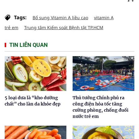
Tags:
Bổ sung Vitamin A liều cao
vitamin A
trẻ em
Trung tâm Kiểm soát Bệnh tật TP.HCM
TIN LIÊN QUAN
5 loại dưa là “kho dưỡng
Thủ tướng Chính phủ ra
chất” cho làn da khỏe đẹp
công điện hỏa tốc tăng
cường phòng, chống đuối
nước trẻ em