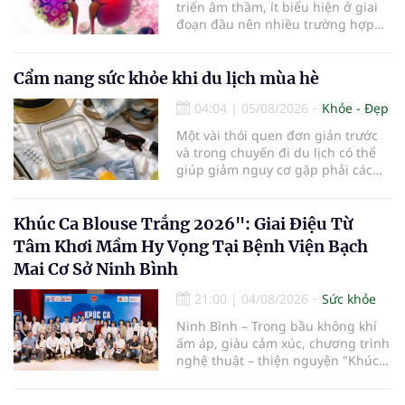
triển âm thầm, ít biểu hiện ở giai
đoạn đầu nên nhiều trường hợp
chỉ được phát hiện khi khối u đã
lớn hoặc xuất hiện biến chứng.
Trường hợp một bệnh nhân 79 tuổi
Cẩm nang sức khỏe khi du lịch mùa hè
có khối u tăng gấp đôi kích thước
04:04
|
05/08/2026
Khỏe - Đẹp
chỉ sau 4 tháng theo dõi là lời cảnh
báo về sự cần thiết của việc khám
Một vài thói quen đơn giản trước
sức khỏe định kỳ, đặc biệt ở người
và trong chuyến đi du lịch có thể
cao tuổi.
giúp giảm nguy cơ gặp phải các
vấn đề sức khỏe, từ đó tận hưởng
kỳ nghỉ một cách thoải mái hơn...
Khúc Ca Blouse Trắng 2026": Giai Điệu Từ
Tâm Khơi Mầm Hy Vọng Tại Bệnh Viện Bạch
Mai Cơ Sở Ninh Bình
21:00
|
04/08/2026
Sức khỏe
Ninh Bình – Trong bầu không khí
ấm áp, giàu cảm xúc, chương trình
nghệ thuật – thiện nguyện "Khúc
ca Blouse trắng" đã chính thức
khởi động hành trình năm 2026 với