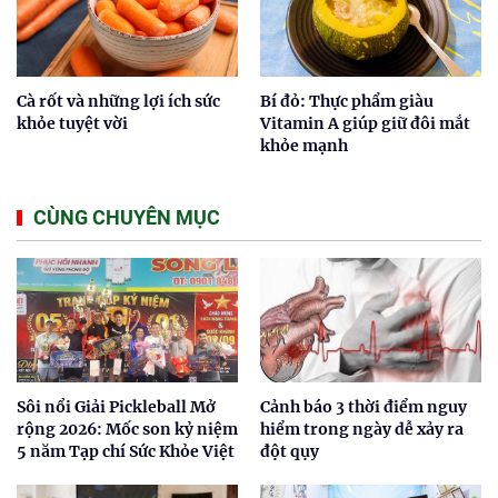
Cà rốt và những lợi ích sức
Bí đỏ: Thực phẩm giàu
khỏe tuyệt vời
Vitamin A giúp giữ đôi mắt
khỏe mạnh
CÙNG CHUYÊN MỤC
Sôi nổi Giải Pickleball Mở
Cảnh báo 3 thời điểm nguy
rộng 2026: Mốc son kỷ niệm
hiểm trong ngày dễ xảy ra
5 năm Tạp chí Sức Khỏe Việt
đột qụy