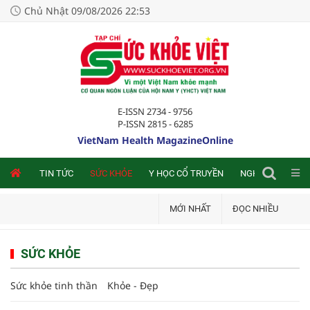
Chủ Nhật 09/08/2026 22:53
E-ISSN 2734 - 9756
P-ISSN 2815 - 6285
VietNam Health MagazineOnline
NLINE
TIN TỨC
SỨC KHỎE
Y HỌC CỔ TRUYỀN
NGHIÊN CỨU TRA
MỚI NHẤT
ĐỌC NHIỀU
SỨC KHỎE
Sức khỏe tinh thần
Khỏe - Đẹp