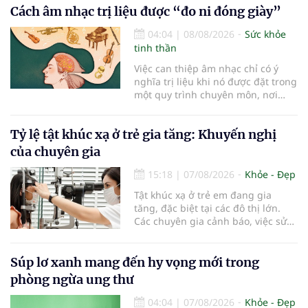
Cách âm nhạc trị liệu được “đo ni đóng giày”
04:04
|
08/08/2026
Sức khỏe
tinh thần
Việc can thiệp âm nhạc chỉ có ý
nghĩa trị liệu khi nó được đặt trong
một quy trình chuyên môn, nơi
nhà trị liệu hiểu rõ nhu cầu, khả
năng và mục tiêu của từng cá
Tỷ lệ tật khúc xạ ở trẻ gia tăng: Khuyến nghị
nhân…
của chuyên gia
15:18
|
07/08/2026
Khỏe - Đẹp
Tật khúc xạ ở trẻ em đang gia
tăng, đặc biệt tại các đô thị lớn.
Các chuyên gia cảnh báo, việc sử
dụng các thiết bị điện tử kéo dài,
thiếu hoạt động ngoài trời và môi
trường học tập chưa đạt chuẩn
Súp lơ xanh mang đến hy vọng mới trong
đang khiến tình trạng cận thị ngày
phòng ngừa ung thư
càng trẻ hóa, đòi hỏi sự vào cuộc
của gia đình, nhà trường và ngành
04:04
|
07/08/2026
Khỏe - Đẹp