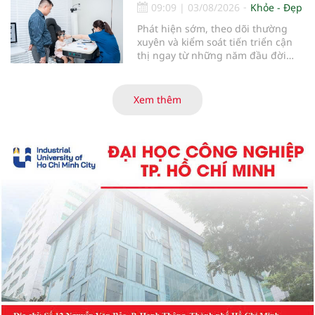
09:09
|
03/08/2026
Khỏe - Đẹp
Phát hiện sớm, theo dõi thường
xuyên và kiểm soát tiến triển cận
thị ngay từ những năm đầu đời
được các chuyên gia đánh giá là
chìa khóa bảo vệ thị lực lâu dài cho
trẻ. Đây cũng là định hướng của
Xem thêm
Trung tâm Nhãn nhi và Kiểm soát
cận thị vừa được Bệnh viện Đông
Đô đưa vào hoạt động ngày 1/8.