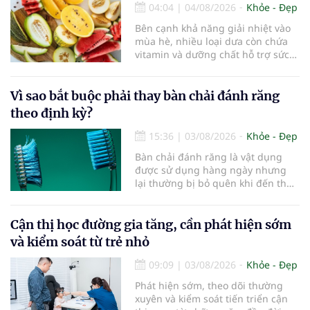
tuổi gìn giữ trí nhớ và sống độc lập
04:04
|
04/08/2026
Khỏe - Đẹp
lâu hơn.
Bên cạnh khả năng giải nhiệt vào
mùa hè, nhiều loại dưa còn chứa
vitamin và dưỡng chất hỗ trợ sức
khỏe làn da...
Vì sao bắt buộc phải thay bàn chải đánh răng
theo định kỳ?
15:36
|
03/08/2026
Khỏe - Đẹp
Bàn chải đánh răng là vật dụng
được sử dụng hàng ngày nhưng
lại thường bị bỏ quên khi đến thời
điểm cần thay mới. Theo các
chuyên gia nha khoa, việc sử dụng
bàn chải quá lâu có thể làm giảm
Cận thị học đường gia tăng, cần phát hiện sớm
hiệu quả làm sạch và ảnh hưởng
và kiểm soát từ trẻ nhỏ
đến sức khỏe răng miệng...
09:09
|
03/08/2026
Khỏe - Đẹp
Phát hiện sớm, theo dõi thường
xuyên và kiểm soát tiến triển cận