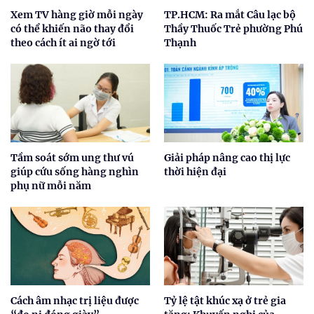
Xem TV hàng giờ mỗi ngày
TP.HCM: Ra mắt Câu lạc bộ
có thể khiến não thay đổi
Thầy Thuốc Trẻ phường Phú
theo cách ít ai ngờ tới
Thạnh
Tầm soát sớm ung thư vú
Giải pháp nâng cao thị lực
giúp cứu sống hàng nghìn
thời hiện đại
phụ nữ mỗi năm
Cách âm nhạc trị liệu được
Tỷ lệ tật khúc xạ ở trẻ gia