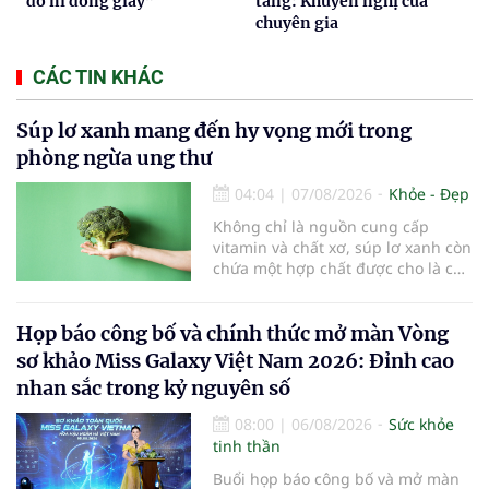
“đo ni đóng giày”
tăng: Khuyến nghị của
chuyên gia
CÁC TIN KHÁC
Súp lơ xanh mang đến hy vọng mới trong
phòng ngừa ung thư
04:04
|
07/08/2026
Khỏe - Đẹp
Không chỉ là nguồn cung cấp
vitamin và chất xơ, súp lơ xanh còn
chứa một hợp chất được cho là có
thể hỗ trợ nhiều cơ chế bảo vệ tự
nhiên của cơ thể...
Họp báo công bố và chính thức mở màn Vòng
sơ khảo Miss Galaxy Việt Nam 2026: Đỉnh cao
nhan sắc trong kỷ nguyên số
08:00
|
06/08/2026
Sức khỏe
tinh thần
Buổi họp báo công bố và mở màn