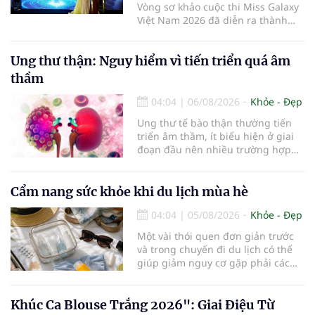
Vòng sơ khảo cuộc thi Miss Galaxy
Việt Nam 2026 đã diễn ra thành
công rực rỡ. Sự kiện đánh dấu sự
khởi đầu của một đấu trường nhan
Ung thư thận: Nguy hiểm vì tiến triển quá âm
sắc quy mô, khác biệt và tiên
phong – nơi tôn vinh vẻ đẹp thời
thầm
đại mới kết hợp giữa Tri thức, Bản
lĩnh, Văn hóa và Công nghệ số
04:04
|
06/08/2026
Khỏe - Đẹp
Ung thư tế bào thận thường tiến
triển âm thầm, ít biểu hiện ở giai
đoạn đầu nên nhiều trường hợp
chỉ được phát hiện khi khối u đã
lớn hoặc xuất hiện biến chứng.
Trường hợp một bệnh nhân 79 tuổi
Cẩm nang sức khỏe khi du lịch mùa hè
có khối u tăng gấp đôi kích thước
04:04
|
05/08/2026
Khỏe - Đẹp
chỉ sau 4 tháng theo dõi là lời cảnh
báo về sự cần thiết của việc khám
Một vài thói quen đơn giản trước
sức khỏe định kỳ, đặc biệt ở người
và trong chuyến đi du lịch có thể
cao tuổi.
giúp giảm nguy cơ gặp phải các
vấn đề sức khỏe, từ đó tận hưởng
kỳ nghỉ một cách thoải mái hơn...
Khúc Ca Blouse Trắng 2026": Giai Điệu Từ