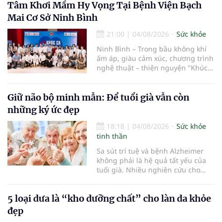
Tâm Khơi Mầm Hy Vọng Tại Bệnh Viện Bạch
Mai Cơ Sở Ninh Bình
21:00
|
04/08/2026
Sức khỏe
Ninh Bình – Trong bầu không khí
ấm áp, giàu cảm xúc, chương trình
nghệ thuật – thiện nguyện "Khúc
ca Blouse trắng" đã chính thức
khởi động hành trình năm 2026 với
điểm dừng chân đầu tiên tại Bệnh
Giữ não bộ minh mẫn: Để tuổi già vẫn còn
viện Bạch Mai cơ sở Ninh Bình.
những ký ức đẹp
18:18
|
04/08/2026
Sức khỏe
tinh thần
Sa sút trí tuệ và bệnh Alzheimer
không phải là hệ quả tất yếu của
tuổi già. Nhiều nghiên cứu cho
thấy, duy trì lối sống lành mạnh,
kiểm soát tốt các bệnh mạn tính và
5 loại dưa là “kho dưỡng chất” cho làn da khỏe
rèn luyện trí não mỗi ngày có thể
góp phần làm chậm quá trình suy
đẹp
giảm nhận thức, giúp người cao