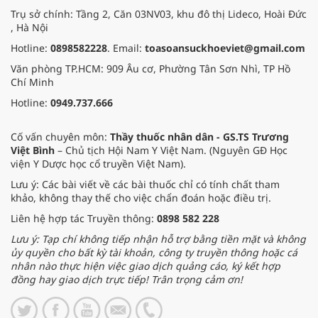
Trụ sở chính: Tầng 2, Căn 03NV03, khu đô thị Lideco, Hoài Đức
, Hà Nội
Hotline:
0898582228
. Email:
toasoansuckhoeviet@gmail.com
Văn phòng TP.HCM: 909 Âu cơ, Phường Tân Sơn Nhì, TP Hồ
Chí Minh
Hotline:
0949.737.666
Cố vấn chuyên môn:
Thầy thuốc nhân dân - GS.TS Trương
Việt Bình
– Chủ tịch Hội Nam Y Việt Nam. (Nguyên GĐ Học
viện Y Dược học cổ truyền Việt Nam).
Lưu ý: Các bài viết về các bài thuốc chỉ có tính chất tham
khảo, không thay thế cho việc chẩn đoán hoặc điều trị.
Liên hệ hợp tác Truyền thông:
0898 582 228
Lưu ý: Tạp chí không tiếp nhận hỗ trợ bằng tiền mặt và không
ủy quyền cho bất kỳ tài khoản, công ty truyền thông hoặc cá
nhân nào thực hiện việc giao dịch quảng cáo, ký kết hợp
đồng hay giao dịch trực tiếp! Trân trọng cảm ơn!