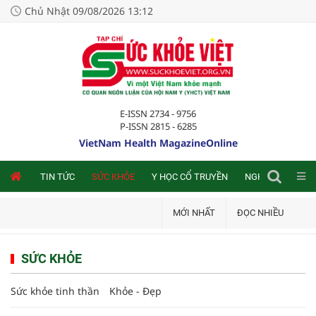
Chủ Nhật 09/08/2026 13:12
E-ISSN 2734 - 9756
P-ISSN 2815 - 6285
VietNam Health MagazineOnline
NLINE
TIN TỨC
SỨC KHỎE
Y HỌC CỔ TRUYỀN
NGHIÊN CỨU TRA
MỚI NHẤT
ĐỌC NHIỀU
SỨC KHỎE
Sức khỏe tinh thần
Khỏe - Đẹp