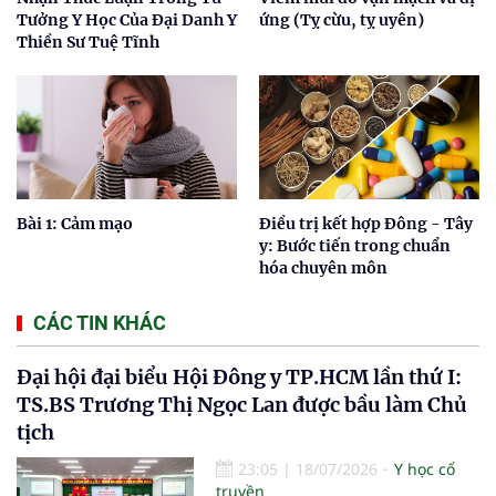
Tưởng Y Học Của Đại Danh Y
ứng (Tỵ cừu, tỵ uyên)
Thiền Sư Tuệ Tĩnh
Bài 1: Cảm mạo
Điều trị kết hợp Đông - Tây
y: Bước tiến trong chuẩn
hóa chuyên môn
CÁC TIN KHÁC
Đại hội đại biểu Hội Đông y TP.HCM lần thứ I:
TS.BS Trương Thị Ngọc Lan được bầu làm Chủ
tịch
23:05
|
18/07/2026
Y học cổ
truyền