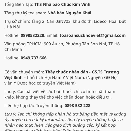
tư duy về xây dựng nguồn nhân
Tổng Biên Tập:
ThS Nhà báo Chúc Kim Vinh
lực và tư duy khoa học ứng dụng.
Tổng thư ký tòa soạn:
Nhà báo Nguyễn Khải
Trụ sở chính: Tầng 2, Căn 03NV03, khu đô thị Lideco, Hoài Đức
, Hà Nội
Hotline:
0898582228
. Email:
toasoansuckhoeviet@gmail.com
Văn phòng TP.HCM: 909 Âu cơ, Phường Tân Sơn Nhì, TP Hồ
Chí Minh
Hotline:
0949.737.666
Cố vấn chuyên môn:
Thầy thuốc nhân dân - GS.TS Trương
Việt Bình
– Chủ tịch Hội Nam Y Việt Nam. (Nguyên GĐ Học
viện Y Dược học cổ truyền Việt Nam).
Lưu ý: Các bài viết về các bài thuốc chỉ có tính chất tham
khảo, không thay thế cho việc chẩn đoán hoặc điều trị.
Liên hệ hợp tác Truyền thông:
0898 582 228
Lưu ý: Tạp chí không tiếp nhận hỗ trợ bằng tiền mặt và không
ủy quyền cho bất kỳ tài khoản, công ty truyền thông hoặc cá
nhân nào thực hiện việc giao dịch quảng cáo, ký kết hợp
đồng hay giao dịch trực tiếp! Trân trọng cảm ơn!