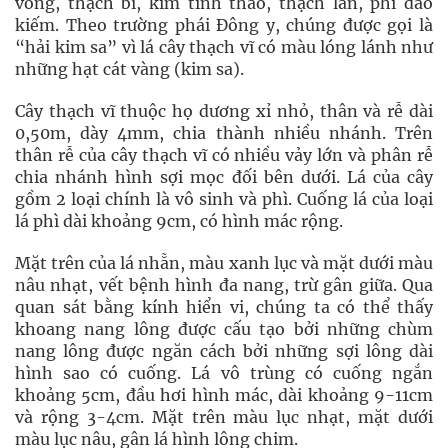
vong, thạch bì, kim tinh thảo, thạch lan, phi đao
kiếm. Theo trường phái Đông y, chúng được gọi là
“hải kim sa” vì lá cây thạch vĩ có màu lóng lánh như
những hạt cát vàng (kim sa).
Cây thạch vĩ thuộc họ dương xỉ nhỏ, thân và rễ dài
0,50m, dày 4mm, chia thành nhiều nhánh. Trên
thân rễ của cây thạch vĩ có nhiều vảy lớn và phân rễ
chia nhánh hình sợi mọc đối bên dưới. Lá của cây
gồm 2 loại chính là vô sinh và phì. Cuống lá của loại
lá phì dài khoảng 9cm, có hình mác rộng.
Mặt trên của lá nhẵn, màu xanh lục và mặt dưới màu
nâu nhạt, vết bệnh hình đa nang, trừ gân giữa. Qua
quan sát bằng kính hiển vi, chúng ta có thể thấy
khoang nang lông được cấu tạo bởi những chùm
nang lông được ngăn cách bởi những sợi lông dài
hình sao có cuống. Lá vô trùng có cuống ngắn
khoảng 5cm, đầu hơi hình mác, dài khoảng 9-11cm
và rộng 3-4cm. Mặt trên màu lục nhạt, mặt dưới
màu lục nâu, gân lá hình lông chim.