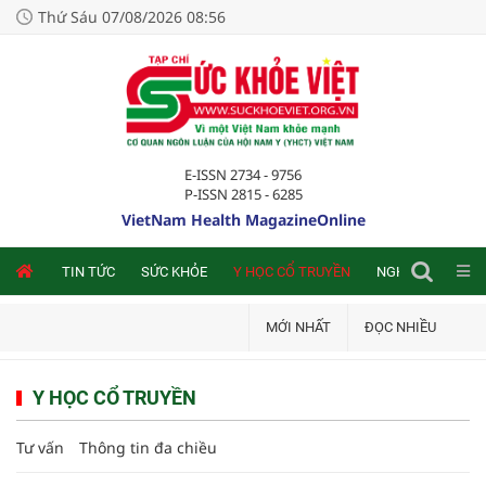
Thứ Sáu 07/08/2026 08:56
E-ISSN 2734 - 9756
P-ISSN 2815 - 6285
VietNam Health MagazineOnline
NLINE
TIN TỨC
SỨC KHỎE
Y HỌC CỔ TRUYỀN
NGHIÊN CỨU TRA
MỚI NHẤT
ĐỌC NHIỀU
Y HỌC CỔ TRUYỀN
Tư vấn
Thông tin đa chiều