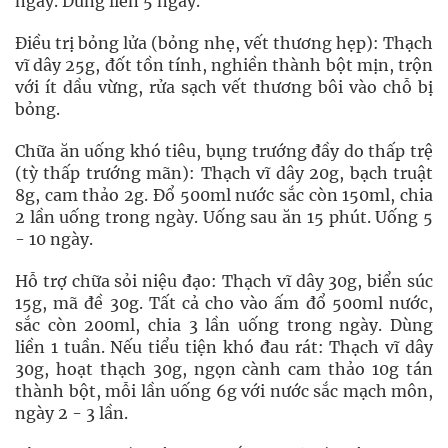
ngày. Dùng liền 5 ngày.
Điều trị bỏng lửa (bỏng nhẹ, vết thương hẹp): Thạch
vĩ dây 25g, đốt tồn tính, nghiền thành bột mịn, trộn
với ít dầu vừng, rửa sạch vết thương bôi vào chỗ bị
bỏng.
Chữa ăn uống khó tiêu, bụng trướng đầy do thấp trệ
(tỳ thấp trướng mãn): Thạch vĩ dây 20g, bạch truật
8g, cam thảo 2g. Đổ 500ml nước sắc còn 150ml, chia
2 lần uống trong ngày. Uống sau ăn 15 phút. Uống 5
- 10 ngày.
Hỗ trợ chữa sỏi niệu đạo: Thạch vĩ dây 30g, biển súc
15g, mã đề 30g. Tất cả cho vào ấm đổ 500ml nước,
sắc còn 200ml, chia 3 lần uống trong ngày. Dùng
liền 1 tuần. Nếu tiểu tiện khó đau rát: Thạch vĩ dây
30g, hoạt thạch 30g, ngọn cành cam thảo 10g tán
thành bột, mỗi lần uống 6g với nước sắc mạch môn,
ngày 2 - 3 lần.