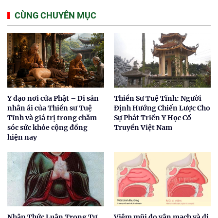
CÙNG CHUYÊN MỤC
Y đạo nơi cửa Phật – Di sản
Thiền Sư Tuệ Tĩnh: Người
nhân ái của Thiền sư Tuệ
Định Hướng Chiến Lược Cho
Tĩnh và giá trị trong chăm
Sự Phát Triển Y Học Cổ
sóc sức khỏe cộng đồng
Truyền Việt Nam
hiện nay
Nhận Thức Luận Trong Tư
Viêm mũi do vận mạch và dị