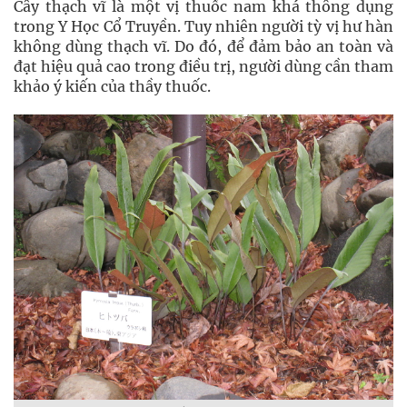
Cây thạch vĩ là một vị thuốc nam khá thông dụng
trong Y Học Cổ Truyền. Tuy nhiên người tỳ vị hư hàn
không dùng thạch vĩ. Do đó, để đảm bảo an toàn và
đạt hiệu quả cao trong điều trị, người dùng cần tham
khảo ý kiến của thầy thuốc.