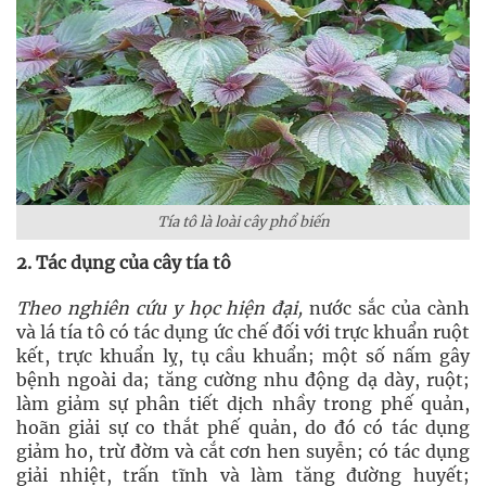
Tía tô là loài cây phổ biến
2. Tác dụng của cây tía tô
Theo nghiên cứu y học hiện đại,
nước sắc của cành
và lá tía tô có tác dụng ức chế đối với trực khuẩn ruột
kết, trực khuẩn lỵ, tụ cầu khuẩn; một số nấm gây
bệnh ngoài da; tăng cường nhu động dạ dày, ruột;
làm giảm sự phân tiết dịch nhầy trong phế quản,
hoãn giải sự co thắt phế quản, do đó có tác dụng
giảm ho, trừ đờm và cắt cơn hen suyễn; có tác dụng
giải nhiệt, trấn tĩnh và làm tăng đường huyết;