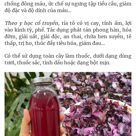
chống đông máu, ức chế sự ngưng tập tiểu cầu, giảm
độ đặc và độ dính của máu...
Theo y học cổ truyền,
tía tô có vị cay, tính ấm, lợi
vào kinh tỳ, phế. Tác dụng phát tán phong hàn, hóa
đờm, giải uất, giải độc, an thai, chữa hen suyễn, tê
thấp, trị ho, thúc đẩy tiêu hóa, giảm đau…
Có thể sử dụng toàn cây làm thuốc, dưới dạng dùng
tươi, thuốc sắc, tinh dầu hoặc dạng bột mịn.