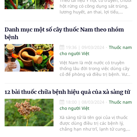
Theo tài liệu Y học cổ truyền, chuối
hột rừng có công dụng sát trùng,
lương huyết, an thai, lợi tiểu,…
Danh mục một số cây thuốc Nam theo nhóm
bệnh
19:36
|
09/03/2024
Thuốc nam
cho người Việt
Việt Nam là một nước có truyền
thống lâu đời trong việc dùng cây
cỏ để phòng và điều trị bệnh. Vườn
thuốc nam có vai trò thiết thực
trong việc sơ cứu và chữa trị một
12 bài thuốc chữa bệnh hiệu quả của xà sàng tử
số bệnh thông thường.
18:00
|
08/03/2024
Thuốc nam
cho người Việt
Xà sàng tử là tên gọi của vị thuốc
được dùng điều trị các bệnh lý,
chẳng hạn như trĩ, lạnh tử cung,
bệnh viêm da hoặc vấn đề sinh lý