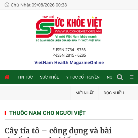
Chủ Nhật 09/08/2026 00:38
E-ISSN 2734 - 9756
P-ISSN 2815 - 6285
VietNam Health MagazineOnline
NLINE
TIN TỨC
SỨC KHỎE
Y HỌC CỔ TRUYỀN
NGHIÊN CỨU TRA
MỚI NHẤT
ĐỌC NHIỀU
THUỐC NAM CHO NGƯỜI VIỆT
Cây tía tô – công dụng và bài