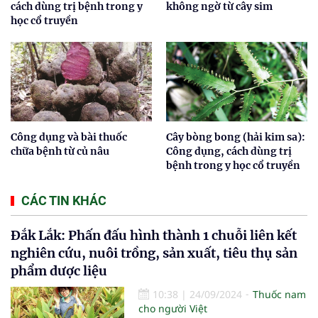
cách dùng trị bệnh trong y
không ngờ từ cây sim
học cổ truyền
Công dụng và bài thuốc
Cây bòng bong (hải kim sa):
chữa bệnh từ củ nâu
Công dụng, cách dùng trị
bệnh trong y học cổ truyền
CÁC TIN KHÁC
Đắk Lắk: Phấn đấu hình thành 1 chuỗi liên kết
nghiên cứu, nuôi trồng, sản xuất, tiêu thụ sản
phẩm dược liệu
10:38
|
24/09/2024
Thuốc nam
cho người Việt