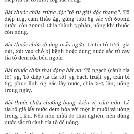
Bài thuốc chữa trúng độc"tô tử giải độc thang":
Tô
diệp 10g, cam thảo 4g, gừng tươi 8g sắc với 600ml
nước, còn 200ml. Chia thành 3 phần, uống khi thuốc
còn nóng.
Bài thuốc chữa dị ứng mẩn ngứa:
Lá tía tô tươi, giã
nát, xát vào chỗ bị bệnh hoặc dùng nước sắc từ cây
tía tô đem rửa bên ngoài.
Bài thuốc chữa thai động bất an:
Tô ngạch (cành tía
tô) 9g, Tô diệp (lá tía tô) 9g bạch truật 9g, trần bì
6g, phục linh 6g Sắc lấy nước, chia 2-3 lần, uống
trong ngày.
Bài thuốc chữa chướng bụng, kiện vị, cầm nôn:
Lá
tía tô giã lấy nước đem hòa với một ít muối và uống
trong 1 lần. Nếu nôn mửa do thai nghén, nên dùng
nước sắc từ cành tía tô để uống.