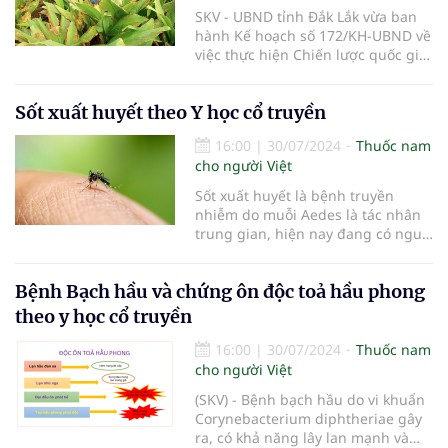
SKV - UBND tỉnh Đắk Lắk vừa ban
hành Kế hoạch số 172/KH-UBND về
việc thực hiện Chiến lược quốc gia
phát triển ngành Dược giai đoạn
đến năm 2030 và tầm nhìn đến
Sốt xuất huyết theo Y học cổ truyền
năm 2045 tỉnh Đắk Lắk.
16:00
|
30/07/2024
Thuốc nam
cho người Việt
Sốt xuất huyết là bệnh truyền
nhiễm do muỗi Aedes là tác nhân
trung gian, hiện nay đang có nguy
cơ chuyển thành dịch, Y học cổ
truyền gọi là Thử Thấp ôn bệnh
Bệnh Bạch hầu và chứng ôn độc toả hầu phong
đặc trưng của mùa Hạ. Đa phần
bệnh có thể tự khỏi nhưng có một
theo y học cổ truyền
tỷ lệ nhỏ có khả năng chuyển
nặng. Thông qua dấu hiệu cảnh
16:00
|
30/07/2024
Thuốc nam
báo nguy hiểm là giai đoạn phải xử
cho người Việt
trí kịp thời tránh gây hậu quả
(SKV) - Bệnh bạch hầu do vi khuẩn
không tốt. Do chưa có vắc-xin dự
Corynebacterium diphtheriae gây
phòng và thuốc đặc hiệu nên điều
ra, có khả năng lây lan mạnh và
trị triệu chứng và phòng cắt đường