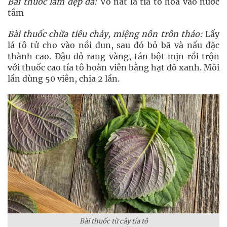
Bài thuốc làm đẹp da:
Vò nát lá tía tô hòa vào nước
tắm
Bài thuốc chữa tiêu chảy, miệng nôn trôn tháo:
Lấy
lá tô tử cho vào nồi đun, sau đó bỏ bã và nấu đặc
thành cao. Đậu đỏ rang vàng, tán bột mịn rồi trộn
với thuốc cao tía tô hoàn viên bằng hạt đỗ xanh. Mỗi
lần dùng 50 viên, chia 2 lần.
Bài thuốc từ cây tía tô