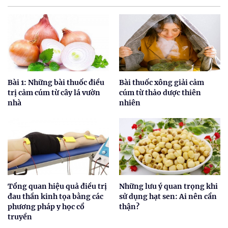
Bài 1: Những bài thuốc điều
Bài thuốc xông giải cảm
trị cảm cúm từ cây lá vườn
cúm từ thảo dược thiên
nhà
nhiên
Tổng quan hiệu quả điều trị
Những lưu ý quan trọng khi
đau thần kinh tọa bằng các
sử dụng hạt sen: Ai nên cẩn
phương pháp y học cổ
thận?
truyền