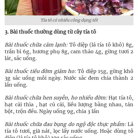
Tía tô có nhiều công dụng tốt
3
. Bài thuốc thường dùng từ cây tía tô
Bài thuốc chữa cảm lạnh:
Tô diệp (lá tía tô khô) 8g,
trần bì 6g, hương phụ 8g, cam thảo 4g, gừng tươi 2
lát, sắc uống.
Bài thuốc tiêu đờm giảm ho:
Tô diệp 15g, gừng khô
3g sắc uống mỗi ngày. Nước sắc đem chia thành 2
lần uống.
Bài thuốc chữa hen suyễn, ho nhiều đờm:
Hạt tía tô,
hạt cải thìa , hạt củ cải, liều lượng bằng nhau, tán
bột, trộn đều. Ngày uống 9g, chia 3 lần
Bài thuốc chữa đau bụng do ngộ độc thực phẩm:
Lá
tía tô tươi, giã nát, lọc lấy nước uống. Hoặc dùng tô
diệp (lá tía tô khô) 10g sắc uống.