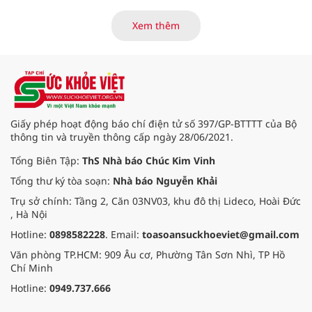
người đọc đã có thể hiểu được tầm
vóc của tác giả và triết lý mà cả
Xem thêm
cuộc đời họ muốn gửi gắm
”.
Giấy phép hoạt động báo chí điện tử số 397/GP-BTTTT của Bộ
thông tin và truyền thông cấp ngày 28/06/2021.
Tổng Biên Tập:
ThS Nhà báo Chúc Kim Vinh
Tổng thư ký tòa soạn:
Nhà báo Nguyễn Khải
Trụ sở chính: Tầng 2, Căn 03NV03, khu đô thị Lideco, Hoài Đức
, Hà Nội
Hotline:
0898582228
. Email:
toasoansuckhoeviet@gmail.com
Văn phòng TP.HCM: 909 Âu cơ, Phường Tân Sơn Nhì, TP Hồ
Chí Minh
Hotline:
0949.737.666