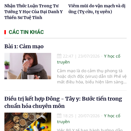
Nhận Thức Luận Trong Tư
Viêm mũi do vận mạch và dị
Tưởng Y Học Của Đại Danh Y
ứng (Tỵ cừu, tỵ uyên)
Thiền Sư Tuệ Tĩnh
CÁC TIN KHÁC
Bài 1: Cảm mạo
22:47
|
23/07/2026
Y học cổ
truyền
Cảm mạo là do cảm thụ phong tà
hoặc dịch độc (virus) dẫn tới Phế vệ
mất điều hòa, biểu hiện lâm sàng
chủ yếu là ngạt mũi, chảy nước
mũi, hắt hơi, đau đầu, sợ lạnh,
Điều trị kết hợp Đông - Tây y: Bước tiến trong
phát sốt, toàn thân mỏi mệt.
chuẩn hóa chuyên môn
18:25
|
20/07/2026
Y học cổ
truyền
Việc Bộ Y tế ban hành hướng dẫn