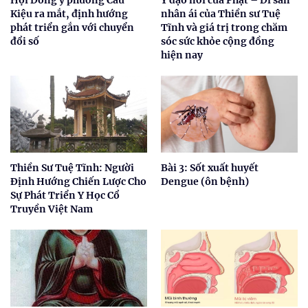
Hội Đông y phường Cầu
Y đạo nơi cửa Phật – Di sản
Kiệu ra mắt, định hướng
nhân ái của Thiền sư Tuệ
phát triển gắn với chuyển
Tĩnh và giá trị trong chăm
đổi số
sóc sức khỏe cộng đồng
hiện nay
Thiền Sư Tuệ Tĩnh: Người
Bài 3: Sốt xuất huyết
Định Hướng Chiến Lược Cho
Dengue (ôn bệnh)
Sự Phát Triển Y Học Cổ
Truyền Việt Nam