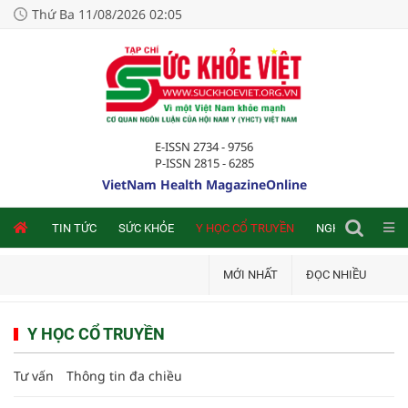
Thứ Ba 11/08/2026 02:05
E-ISSN 2734 - 9756
P-ISSN 2815 - 6285
VietNam Health MagazineOnline
NLINE
TIN TỨC
SỨC KHỎE
Y HỌC CỔ TRUYỀN
NGHIÊN CỨU TRA
MỚI NHẤT
ĐỌC NHIỀU
Y HỌC CỔ TRUYỀN
Tư vấn
Thông tin đa chiều