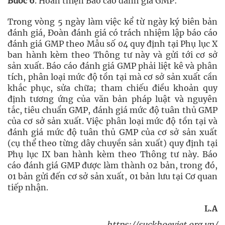
Bước 6
. Hoàn thiện Báo cáo đánh giá GMP:
Trong vòng 5 ngày làm việc kể từ ngày ký biên bản
đánh giá, Đoàn đánh giá có trách nhiệm lập báo cáo
đánh giá GMP theo Mẫu số 04 quy định tại Phụ lục X
ban hành kèm theo Thông tư này và gửi tới cơ sở
sản xuất. Báo cáo đánh giá GMP phải liệt kê và phân
tích, phân loại mức độ tồn tại mà cơ sở sản xuất cần
khắc phục, sửa chữa; tham chiếu điều khoản quy
định tương ứng của văn bản pháp luật và nguyên
tắc, tiêu chuẩn GMP, đánh giá mức độ tuân thủ GMP
của cơ sở sản xuất. Việc phân loại mức độ tồn tại và
đánh giá mức độ tuân thủ GMP của cơ sở sản xuất
(cụ thể theo từng dây chuyền sản xuất) quy định tại
Phụ lục IX ban hành kèm theo Thông tư này. Báo
cáo đánh giá GMP được làm thành 02 bản, trong đó,
01 bản gửi đến cơ sở sản xuất, 01 bản lưu tại Cơ quan
tiếp nhận.
L.A
https://suckhoeviet.org.vn/