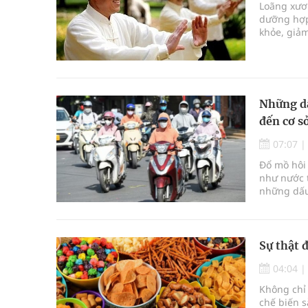
Loãng xươ
dưỡng hợp 
khỏe, giảm
Những dấ
đến cơ s
07:07
Đổ mồ hôi 
như nước t
những dấu
tế.
Sự thật 
04:04
Không chỉ
chế biến s