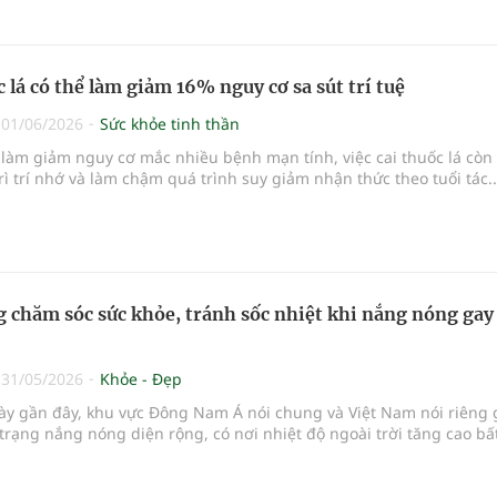
c lá có thể làm giảm 16% nguy cơ sa sút trí tuệ
|
01/06/2026
Sức khỏe tinh thần
làm giảm nguy cơ mắc nhiều bệnh mạn tính, việc cai thuốc lá còn 
rì trí nhớ và làm chậm quá trình suy giảm nhận thức theo tuổi tác..
 chăm sóc sức khỏe, tránh sốc nhiệt khi nắng nóng gay
|
31/05/2026
Khỏe - Đẹp
y gần đây, khu vực Đông Nam Á nói chung và Việt Nam nói riêng 
trạng nắng nóng diện rộng, có nơi nhiệt độ ngoài trời tăng cao bấ