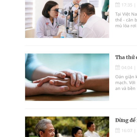
17:35
Tại Việt N
thể - căn 
mù lòa rơi
và khả n
Tha thứ 
04:04
Oán giận 
mạch. Với 
an và bền 
Đừng để 
16:07