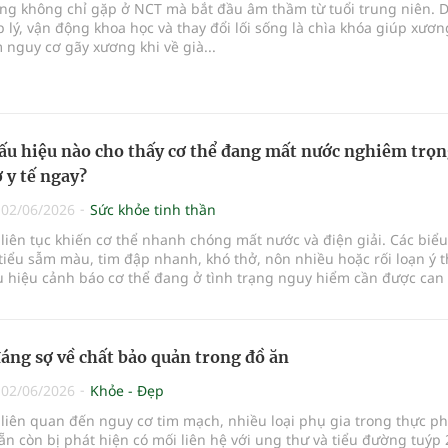
ng không chỉ gặp ở NCT mà bắt đầu âm thầm từ tuổi trung niên. 
lý, vận động khoa học và thay đổi lối sống là chìa khóa giúp xươn
 nguy cơ gãy xương khi về già...
u hiệu nào cho thấy cơ thể đang mất nước nghiêm trọn
ở y tế ngay?
|
02/06/2026
Sức khỏe tinh thần
liên tục khiến cơ thể nhanh chóng mất nước và điện giải. Các biểu
iểu sẫm màu, tim đập nhanh, khó thở, nôn nhiều hoặc rối loạn ý t
 hiệu cảnh báo cơ thể đang ở tình trạng nguy hiểm cần được can 
đáng sợ về chất bảo quản trong đồ ăn
|
02/06/2026
Khỏe - Đẹp
 liên quan đến nguy cơ tim mạch, nhiều loại phụ gia trong thực p
ẵn còn bị phát hiện có mối liên hệ với ung thư và tiểu đường tuýp 2