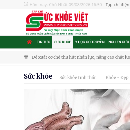
Hôm nay:
Chủ Nhật 09/08/2026 16:50
-
Tạp chí điện
TIN TỨC
SỨC KHỎE
Y HỌC CỔ TRUYỀN
NGHIÊN CỨU
Xem TV hàng giờ mỗi ngày có thể khiến não thay đ
Hội Đông y phường Cầu Kiệu ra mắt, định hướng p
Sức khỏe
Sức khỏe tinh thần
Khỏe - Đẹp
TP.HCM: Ra mắt Câu lạc bộ Thầy Thuốc Trẻ phư
Tầm soát sớm ung thư vú giúp cứu sống hàng ng
Giải pháp nâng cao thị lực thời hiện đại
Triển khai đồng bộ các giải pháp quản lý chất lư