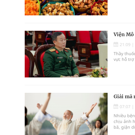
Viện Mô 
21:09
Thầy thuốc
vực hỗ trợ
Giải mã 
07:07
Nhiều bện
chịu ảnh h
bã, giận 
thể rơi và