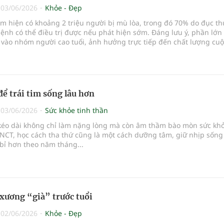
|
03/06/2026
Khỏe - Đẹp
am hiện có khoảng 2 triệu người bị mù lòa, trong đó 70% do đục th
bệnh có thể điều trị được nếu phát hiện sớm. Đáng lưu ý, phần lớn
 vào nhóm người cao tuổi, ảnh hưởng trực tiếp đến chất lượng cu
để trái tim sống lâu hơn
|
03/06/2026
Sức khỏe tinh thần
kéo dài không chỉ làm nặng lòng mà còn âm thầm bào mòn sức khỏ
NCT, học cách tha thứ cũng là một cách dưỡng tâm, giữ nhịp sống
bỉ hơn theo năm tháng...
xương “già” trước tuổi
|
02/06/2026
Khỏe - Đẹp