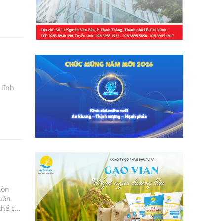
 lĩnh
còn
buồn
thể có