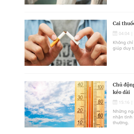
Cai thuố
04:04
Không chỉ 
giúp duy t
Chủ động
kéo dài
15:16
Những ngà
nhận tình 
thường.