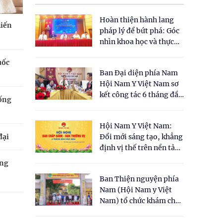
Hoàn thiện hành lang
hiến
pháp lý để bứt phá: Góc
nhìn khoa học và thực
tiễn tại Tọa đàm " Đề
uốc
xuất một số nội dung
Ban Đại diện phía Nam
cho Luật Y dược cổ
Hội Nam Y Việt Nam sơ
truyền Việt Nam"
kết công tác 6 tháng đầu
sống
năm 2026
Hội Nam Y Việt Nam:
đại
Đổi mới sáng tạo, khẳng
định vị thế trên nền tảng
y học cổ truyền và khoa
óng
học hiện đại
Ban Thiện nguyện phía
Nam (Hội Nam y Việt
Nam) tổ chức khám chữa
bệnh y học cổ truyền và