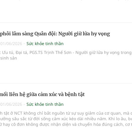
phôi lâm sàng Quân đội: Người giữ lửa hy vọng
|
01/06/2026
Sức khỏe tinh thần
 Ưu tú, Đại tá, PGS.TS Trịnh Thế Sơn - Người giữ lửa hy vọng trong
 sinh sản
mối liên hệ giữa cảm xúc và bệnh tật
|
01/06/2026
Sức khỏe tinh thần
h tật ở NCT không chỉ bắt nguồn từ sự suy giảm của cơ quan, mà 
ưởng sâu sắc từ đời sống cảm xúc kéo dài nhiều năm. Khi lo âu, 
dữ hay cô đơn không được nhận diện và chuyển hóa đúng cách, cơ 
o trạng thái