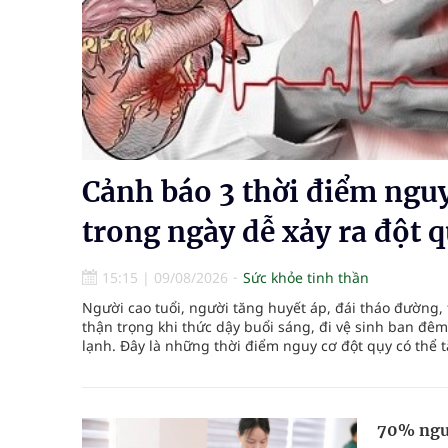
Cách âm nhạc trị liệu được “đo ni đóng giày”
Dự báo thời tiết ngày 08/8/2026: Bắc Bộ nắng nón
Cảnh báo 3 thời điểm nguy hiểm trong ngày dễ xả
Đề xuất cơ chế thu hút nhân lực, nâng cao chất lư
Cảnh báo 3 thời điểm ngu
trong ngày dễ xảy ra đột 
15:15
|
09/08/2026
Sức khỏe tinh thần
Người cao tuổi, người tăng huyết áp, đái tháo đường,
thận trọng khi thức dậy buổi sáng, đi vệ sinh ban đêm 
lạnh. Đây là những thời điểm nguy cơ đột qụy có thể 
70% ngườ