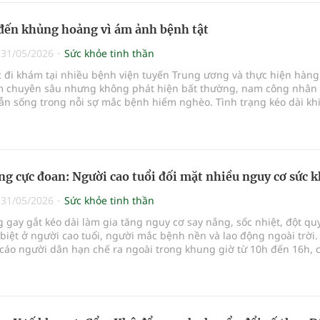
 đến khủng hoảng vì ám ảnh bệnh tật
|
31/05/2026
Sức khỏe tinh thần
c đi khám tại nhiều bệnh viện tuyến Trung ương và thực hiện hàng
m chuyên sâu nhưng không phát hiện bất thường, nam công nhân 
ẫn sống trong nỗi sợ mắc bệnh hiểm nghèo. Tình trạng kéo dài kh
 rơi vào h
g cực đoan: Người cao tuổi đối mặt nhiều nguy cơ sức 
|
31/05/2026
Sức khỏe tinh thần
gay gắt kéo dài làm gia tăng nguy cơ say nắng, sốc nhiệt, đột qu
 biệt ở người cao tuổi, người mắc bệnh nền và lao động ngoài trời.
cáo người dân hạn chế ra ngoài trong khung giờ từ 10h đến 16h, 
vệ sức k