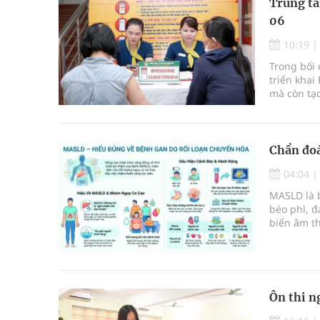
Trung tâ
06
10:19
Trong bối 
triển khai
mà còn tạo
làm trung 
từng bước
đổi số tr
Chẩn đoá
04:04
MASLD là 
béo phì, 
biến âm th
Ôn thi n