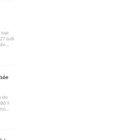
 loạt
27 tuổi
iến
khỏe
ỵ do
 Bộ Y
chủ