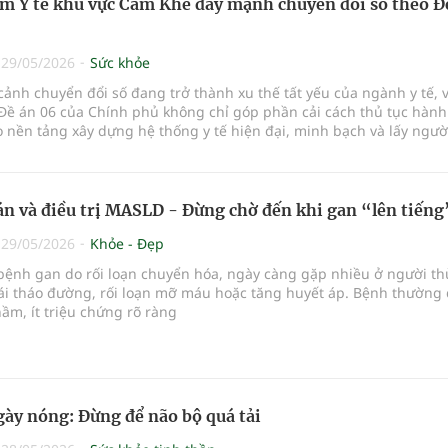
m Y tế khu vực Cẩm Khê đẩy mạnh chuyển đổi số theo Đ
|
29/05/2026
Sức khỏe
cảnh chuyển đổi số đang trở thành xu thế tất yếu của ngành y tế, v
 Đề án 06 của Chính phủ không chỉ góp phần cải cách thủ tục hành
 nền tảng xây dựng hệ thống y tế hiện đại, minh bạch và lấy ngườ
tâm phục vụ. Tại tỉnh Phú Thọ, Trung tâm Y tế khu vực Cẩm Khê đ
 cụ thể hóa mục tiêu này thông qua việc đồng bộ nhiều giải pháp
ong hoạt động khám chữa bệnh, quản lý và phục vụ người dân.
n và điều trị MASLD - Đừng chờ đến khi gan “lên tiếng
|
29/05/2026
Khỏe - Đẹp
bệnh gan do rối loạn chuyển hóa, ngày càng gặp nhiều ở người th
đái tháo đường, rối loạn mỡ máu hoặc tăng huyết áp. Bệnh thường 
ầm, ít triệu chứng rõ ràng
gày nóng: Đừng để não bộ quá tải