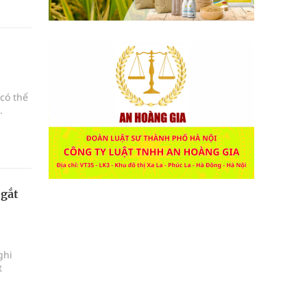
có thể
.
 gắt
ghi
t