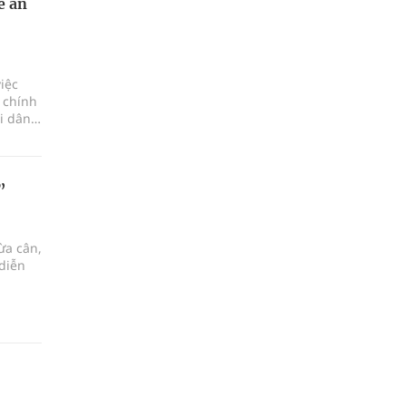
ề án
iệc
 chính
i dân
ang
 chuyển
”
ừa cân,
diễn