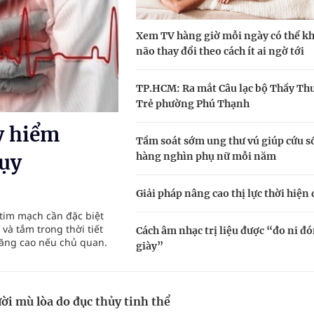
Xem TV hàng giờ mỗi ngày có thể k
g, nhiệt độ cao nhất 35 độ
não thay đổi theo cách ít ai ngờ tới
y ra đột qụy
TP.HCM: Ra mắt Câu lạc bộ Thầy Th
ợng y tế
Trẻ phường Phú Thạnh
y hiểm
Tầm soát sớm ung thư vú giúp cứu 
hàng nghìn phụ nữ mỗi năm
qụy
Giải pháp nâng cao thị lực thời hiện 
 tim mạch cần đặc biệt
và tắm trong thời tiết
Cách âm nhạc trị liệu được “đo ni đ
tăng cao nếu chủ quan.
giày”
i mù lòa do đục thủy tinh thể