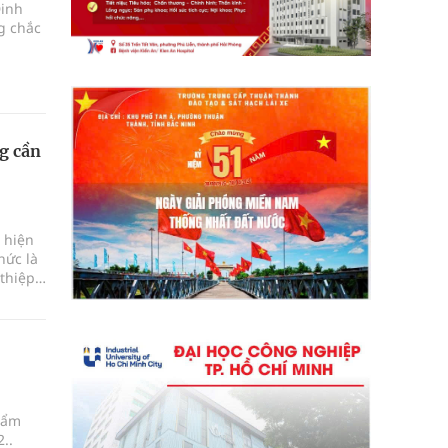
Dinh
g chắc
g cần
 hiện
hức là
thiệp y
hẩm
..