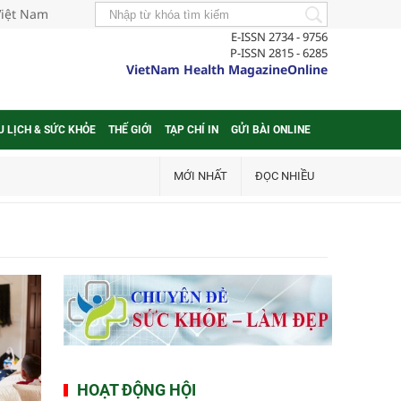
Việt Nam
E-ISSN 2734 - 9756
P-ISSN 2815 - 6285
VietNam Health MagazineOnline
U LỊCH & SỨC KHỎE
THẾ GIỚI
TẠP CHÍ IN
GỬI BÀI ONLINE
MỚI NHẤT
ĐỌC NHIỀU
HOẠT ĐỘNG HỘI