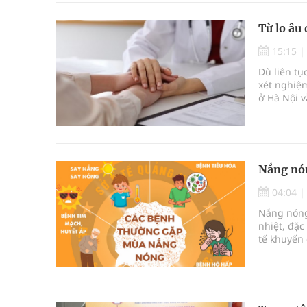
Từ lo âu
15:15
Dù liên tụ
xét nghiệ
ở Hà Nội v
người bệnh
Nắng nón
04:04
Nắng nóng 
nhiệt, đặc
tế khuyến 
động bảo 