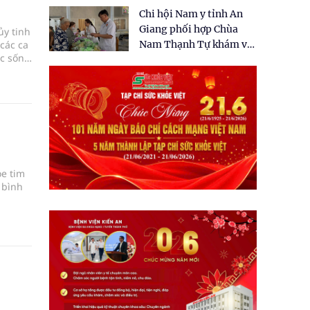
tặng quà cho 150 người
Chi hội Nam y tỉnh An
dân tại xã Tân Tập
Giang phối hợp Chùa
ủy tinh
 các ca
Nam Thạnh Tự khám và
ộc sống
cấp thuốc miễn phí cho
nhân dân
e tim
 bình