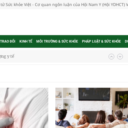
 tử Sức khỏe Việt - Cơ quan ngôn luận của Hội Nam Y (Hội YDHCT) 
 TRAO ĐỔI
KINH TẾ
MÔI TRƯỜNG & SỨC KHỎE
PHÁP LUẬT & SỨC KHỎE
D
ổi theo cách ít ai ngờ tới
hát triển gắn với chuyển đổi số
ờng Phú Thạnh
hìn phụ nữ mỗi năm
ợng thuốc