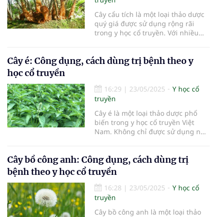
thuốc chữa bệnh từ cây đại phong
Cây cẩu tích là một loại thảo dược
tử.
quý giá được sử dụng rộng rãi
trong y học cổ truyền. Với nhiều
công dụng tuyệt vời cho sức khỏe,
cây cẩu tích ngày càng trở nên phổ
Cây é: Công dụng, cách dùng trị bệnh theo y
biến trong việc chữa trị các bệnh
lý. Trong bài viết này, chúng ta sẽ
học cổ truyền
tìm hiểu chi tiết về công dụng và
các bài thuốc chữa bệnh từ cây cẩu
16:29
|
23/05/2025
Y học cổ
tích.
truyền
Cây é là một loại thảo dược phổ
biến trong y học cổ truyền Việt
Nam. Không chỉ được sử dụng như
một loại gia vị trong ẩm thực, cây é
còn mang lại nhiều lợi ích cho sức
Cây bồ công anh: Công dụng, cách dùng trị
khỏe. Trong bài viết này, chúng ta
sẽ tìm hiểu chi tiết về công dụng
bệnh theo y học cổ truyền
và cách dùng cây é để trị bệnh
theo y học cổ truyền.
16:28
|
23/05/2025
Y học cổ
truyền
Cây bồ công anh là một loại thảo