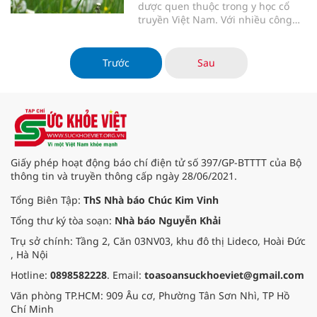
dược quen thuộc trong y học cổ
truyền Việt Nam. Với nhiều công
dụng chữa bệnh hiệu quả, cây bồ
công anh không chỉ được sử dụng
trong ẩm thực mà còn đóng vai trò
Trước
Sau
quan trọng trong việc chăm sóc
sức khỏe. Trong bài viết này, chúng
ta sẽ tìm hiểu chi tiết về công dụng
và cách dùng cây bồ công anh để
trị bệnh theo y học cổ truyền.
Giấy phép hoạt động báo chí điện tử số 397/GP-BTTTT của Bộ
thông tin và truyền thông cấp ngày 28/06/2021.
Tổng Biên Tập:
ThS Nhà báo Chúc Kim Vinh
Tổng thư ký tòa soạn:
Nhà báo Nguyễn Khải
Trụ sở chính: Tầng 2, Căn 03NV03, khu đô thị Lideco, Hoài Đức
, Hà Nội
Hotline:
0898582228
. Email:
toasoansuckhoeviet@gmail.com
Văn phòng TP.HCM: 909 Âu cơ, Phường Tân Sơn Nhì, TP Hồ
Chí Minh