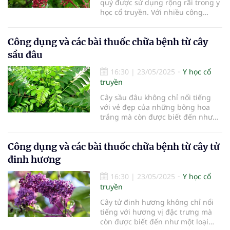
quý được sử dụng rộng rãi trong y
học cổ truyền. Với nhiều công
dụng chữa bệnh hiệu quả, cây gối
hạc đang ngày càng được nhiều
Công dụng và các bài thuốc chữa bệnh từ cây
người biết đến và áp dụng trong
cuộc sống hàng ngày. Trong bài
sầu đâu
viết này, chúng ta sẽ tìm hiểu chi
tiết về công dụng và các bài thuốc
16:30
|
23/05/2025
Y học cổ
chữa bệnh từ cây gối hạc.
truyền
Cây sầu đâu không chỉ nổi tiếng
với vẻ đẹp của những bông hoa
trắng mà còn được biết đến như
một loại thảo dược quý trong y học
cổ truyền. Với nhiều công dụng
Công dụng và các bài thuốc chữa bệnh từ cây tử
chữa bệnh hiệu quả, cây sầu đâu
đang ngày càng được nhiều người
đinh hương
áp dụng trong cuộc sống hàng
ngày. Trong bài viết này, chúng ta
16:30
|
23/05/2025
Y học cổ
sẽ cùng tìm hiểu chi tiết về công
truyền
dụng và các bài thuốc chữa bệnh
Cây tử đinh hương không chỉ nổi
từ cây sầu đâu.
tiếng với hương vị đặc trưng mà
còn được biết đến như một loại