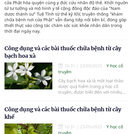
cửa Phật hòa quyện cùng y đức cứu nhân độ thế. Khởi nguồn
từ tư tưởng và mô hình y tế cộng đồng độc đáo của "Nam
dược thánh sư" Tuệ Tĩnh từ thế kỷ XIV, truyền thống "khám
chữa bệnh nơi cửa Phật" vẫn đang tiếp nối bền bỉ, đóng góp
thiết thực vào công tác chăm sóc sức khỏe nhân dân trong
thời đại ngày nay.
Công dụng và các bài thuốc chữa bệnh từ cây
bạch hoa xà
16:31
|
23/05/2025
Y học cổ
truyền
Cây bạch hoa xà là một loại thảo
dược quý hiếm trong y học cổ
truyền, được biết đến với nhiều
công dụng chữa bệnh hiệu quả.
Với sự phát triển của y học hiện
Công dụng và các bài thuốc chữa bệnh từ cây
đại, cây bạch hoa xà ngày càng
được nghiên cứu và ứng dụng
khế
rộng rãi. Trong bài viết này, chúng
ta sẽ tìm hiểu chi tiết về công dụng
16:31
|
23/05/2025
Y học cổ
và các bài thuốc chữa bệnh từ cây
truyền