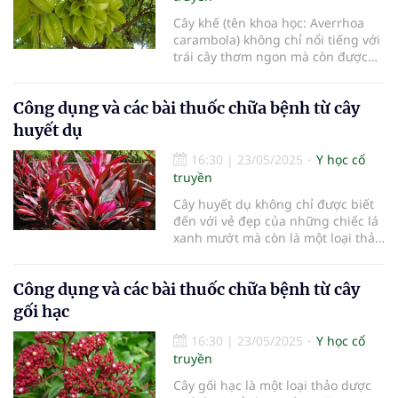
bạch hoa xà.
Cây khế (tên khoa học: Averrhoa
carambola) không chỉ nổi tiếng với
trái cây thơm ngon mà còn được
biết đến với nhiều công dụng chữa
bệnh trong y học cổ truyền. Với
Công dụng và các bài thuốc chữa bệnh từ cây
những giá trị dinh dưỡng và lợi ích
sức khỏe, cây khế đang ngày càng
huyết dụ
được nhiều người ưa chuộng.
Trong bài viết này, chúng ta sẽ tìm
16:30
|
23/05/2025
Y học cổ
hiểu về công dụng và các bài thuốc
truyền
chữa bệnh từ cây khế.
Cây huyết dụ không chỉ được biết
đến với vẻ đẹp của những chiếc lá
xanh mướt mà còn là một loại thảo
dược quý giá trong y học cổ
truyền. Với nhiều công dụng chữa
Công dụng và các bài thuốc chữa bệnh từ cây
bệnh hiệu quả, cây huyết dụ đang
ngày càng được nhiều người biết
gối hạc
đến và sử dụng. Trong bài viết này,
chúng ta sẽ tìm hiểu chi tiết về
16:30
|
23/05/2025
Y học cổ
công dụng và các bài thuốc chữa
truyền
bệnh từ cây huyết dụ.
Cây gối hạc là một loại thảo dược