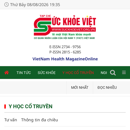
Thứ Bảy 08/08/2026 19:35
E-ISSN 2734 - 9756
P-ISSN 2815 - 6285
VietNam Health MagazineOnline
NLINE
TIN TỨC
SỨC KHỎE
Y HỌC CỔ TRUYỀN
NGHIÊN CỨU TRA
MỚI NHẤT
ĐỌC NHIỀU
Y HỌC CỔ TRUYỀN
Tư vấn
Thông tin đa chiều