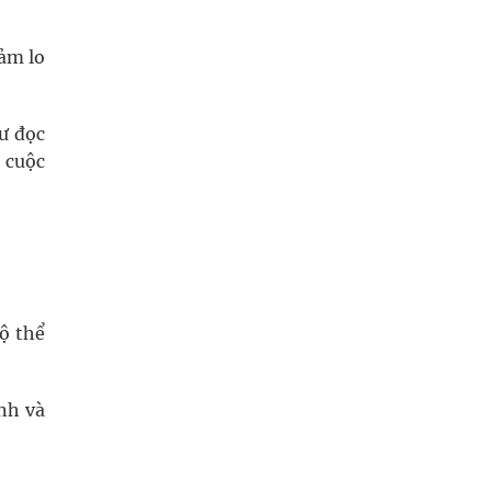
iảm lo
ư đọc
g cuộc
ộ thể
nh và