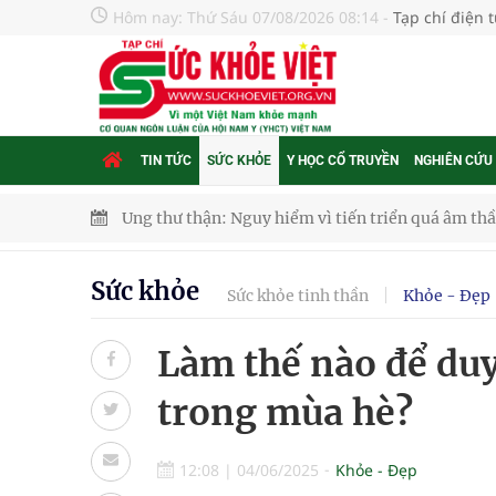
Hôm nay:
Thứ Sáu 07/08/2026 08:14
-
Tạp chí điện 
TIN TỨC
SỨC KHỎE
Y HỌC CỔ TRUYỀN
NGHIÊN CỨU
Ung thư thận: Nguy hiểm vì tiến triển quá âm th
Nhiều chuỗi hoạt động lớn được diễn ra tại Lễ hộ
Chấn chỉnh hoạt động kinh doanh dược liệu
Sức khỏe
Sức khỏe tinh thần
Khỏe - Đẹp
Súp lơ xanh mang đến hy vọng mới trong phòng 
Làm thế nào để duy
Tác Dụng Chống Kết Tập Tiểu Cầu Và Chống Đông
trong mùa hè?
Quan Bằng Chứng Dược Lý Và Cơ Chế Phân Tử
12:08
|
04/06/2025
Khỏe - Đẹp
Xây dựng bản đồ mạng lưới cấp cứu ngoại viện t