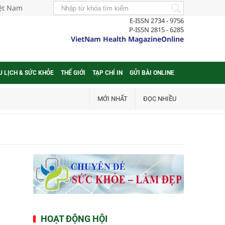
iệt Nam
E-ISSN 2734 - 9756
P-ISSN 2815 - 6285
VietNam Health MagazineOnline
U LỊCH & SỨC KHỎE
THẾ GIỚI
TẠP CHÍ IN
GỬI BÀI ONLINE
MỚI NHẤT
ĐỌC NHIỀU
HOẠT ĐỘNG HỘI