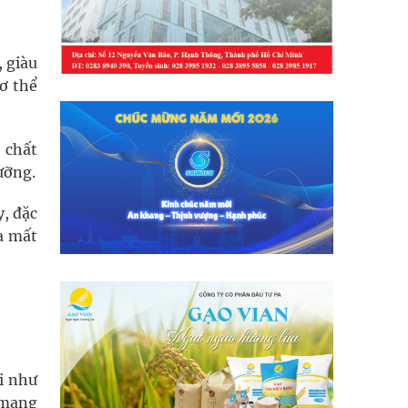
, giàu
ơ thể
 chất
ưỡng.
, đặc
ừa mất
ời như
 mang