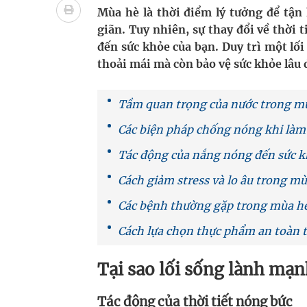
Mùa hè là thời điểm lý tưởng để tận
"Nền kinh tế bạc" có thể trở thành động lực tăn
giãn. Tuy nhiên, sự thay đổi về thời 
Quảng Trị: Phát huy vai trò của chính quyền địa 
đến sức khỏe của bạn. Duy trì một l
thoải mái mà còn bảo vệ sức khỏe lâu 
bảo vệ sức khỏe Nhân dân
Tầm quan trọng của nước trong mù
Không chỉ cắt tóc, Đông Tây Barbershop dành ng
Các biện pháp chống nóng khi làm 
Bệnh viện không được thu thêm tiền của người b
Tác động của nắng nóng đến sức k
cầu
Cách giảm stress và lo âu trong mù
Các bệnh thường gặp trong mùa h
Cách lựa chọn thực phẩm an toàn 
Tại sao lối sống lành mạn
Tác động của thời tiết nóng bức