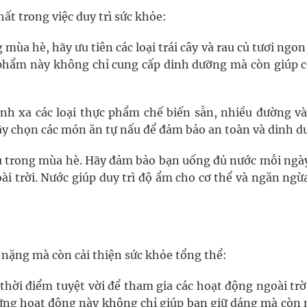
ất trong việc duy trì sức khỏe:
 mùa hè, hãy ưu tiên các loại trái cây và rau củ tươi ngon
phẩm này không chỉ cung cấp dinh dưỡng mà còn giúp c
ánh xa các loại thực phẩm chế biến sẵn, nhiều đường và
y chọn các món ăn tự nấu để đảm bảo an toàn và dinh d
yếu trong mùa hè. Hãy đảm bảo bạn uống đủ nước mỗi ngày
oài trời. Nước giúp duy trì độ ẩm cho cơ thể và ngăn ng
n nặng mà còn cải thiện sức khỏe tổng thể:
 thời điểm tuyệt vời để tham gia các hoạt động ngoài tr
 Những hoạt động này không chỉ giúp bạn giữ dáng mà còn