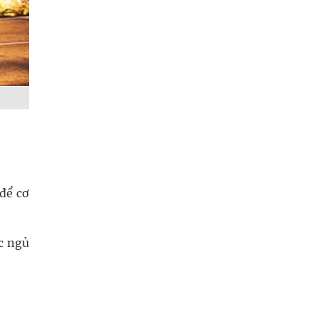
để cơ
c ngủ