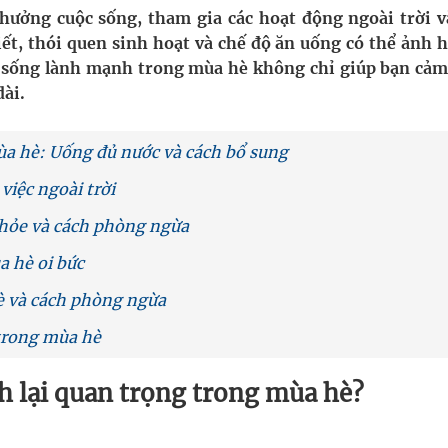
 hưởng cuộc sống, tham gia các hoạt động ngoài trời v
g trưởng mới của Việt Nam
tiết, thói quen sinh hoạt và chế độ ăn uống có thể ảnh
phương hai cấp trong quản lý hoạt động nha khoa,
ối sống lành mạnh trong mùa hè không chỉ giúp bạn cảm
dài.
a hè: Uống đủ nước và cách bổ sung
uồn lực cho môi trường và cộng đồng
việc ngoài trời
ệnh bảo hiểm y tế nếu không đăng ký khám theo yêu
hỏe và cách phòng ngừa
a hè oi bức
è và cách phòng ngừa
trong mùa hè
h lại quan trọng trong mùa hè?