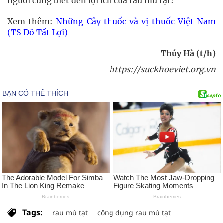
người cùng biết đến lợi ích của rau mù tạt!
Xem thêm:
Những Cây thuốc và vị thuốc Việt Nam
(TS Đỗ Tất Lợi)
Thúy Hà (t/h)
https://suckhoeviet.org.vn
Tags:
rau mù tạt
công dụng rau mù tạt