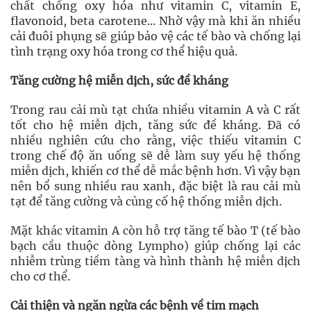
chất chống oxy hóa như vitamin C, vitamin E,
flavonoid, beta carotene... Nhờ vậy mà khi ăn nhiều
cải đuôi phụng sẽ giúp bảo vệ các tế bào và chống lại
tình trạng oxy hóa trong cơ thể hiệu quả.
Tăng cường hệ miễn dịch, sức đề kháng
Trong rau cải mù tạt chứa nhiều vitamin A và C rất
tốt cho hệ miễn dịch, tăng sức đề kháng. Đã có
nhiều nghiên cứu cho rằng, việc thiếu vitamin C
trong chế độ ăn uống sẽ dễ làm suy yếu hệ thống
miễn dịch, khiến cơ thể dễ mắc bệnh hơn. Vì vậy bạn
nên bổ sung nhiều rau xanh, đặc biệt là rau cải mù
tạt để tăng cường và củng cố hệ thống miễn dịch.
Mặt khác vitamin A còn hỗ trợ tăng tế bào T (tế bào
bạch cầu thuộc dòng Lympho) giúp chống lại các
nhiễm trùng tiềm tàng và hình thành hệ miễn dịch
cho cơ thể.
Cải thiện và ngăn ngừa các bệnh về tim mạch