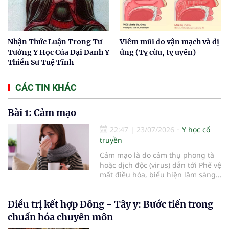
Nhận Thức Luận Trong Tư
Viêm mũi do vận mạch và dị
Tưởng Y Học Của Đại Danh Y
ứng (Tỵ cừu, tỵ uyên)
Thiền Sư Tuệ Tĩnh
CÁC TIN KHÁC
Bài 1: Cảm mạo
22:47
|
23/07/2026
Y học cổ
truyền
Cảm mạo là do cảm thụ phong tà
hoặc dịch độc (virus) dẫn tới Phế vệ
mất điều hòa, biểu hiện lâm sàng
chủ yếu là ngạt mũi, chảy nước
mũi, hắt hơi, đau đầu, sợ lạnh,
Điều trị kết hợp Đông - Tây y: Bước tiến trong
phát sốt, toàn thân mỏi mệt.
chuẩn hóa chuyên môn