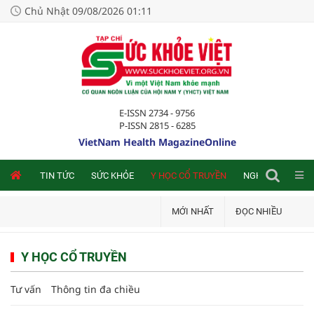
Chủ Nhật 09/08/2026 01:11
E-ISSN 2734 - 9756
P-ISSN 2815 - 6285
VietNam Health MagazineOnline
NLINE
TIN TỨC
SỨC KHỎE
Y HỌC CỔ TRUYỀN
NGHIÊN CỨU TRA
MỚI NHẤT
ĐỌC NHIỀU
Y HỌC CỔ TRUYỀN
Tư vấn
Thông tin đa chiều