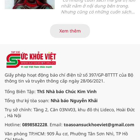
nhất nằm ở nội dung bên trong.
Nhưng cũng có những cuốn sách
mà chỉ cần đọc vài trang đầu,
người đọc đã có thể hiểu được tầm
vóc của tác giả và triết lý mà cả
Xem thêm
cuộc đời họ muốn gửi gắm
”.
Giấy phép hoạt động báo chí điện tử số 397/GP-BTTTT của Bộ
thông tin và truyền thông cấp ngày 28/06/2021.
Tổng Biên Tập:
ThS Nhà báo Chúc Kim Vinh
Tổng thư ký tòa soạn:
Nhà báo Nguyễn Khải
Trụ sở chính: Tầng 2, Căn 03NV03, khu đô thị Lideco, Hoài Đức
, Hà Nội
Hotline:
0898582228
. Email:
toasoansuckhoeviet@gmail.com
Văn phòng TP.HCM: 909 Âu cơ, Phường Tân Sơn Nhì, TP Hồ
Chí Minh