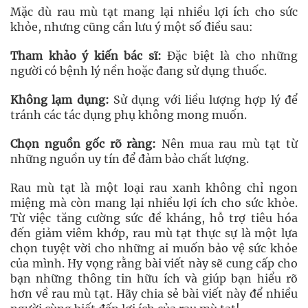
Mặc dù rau mù tạt mang lại nhiều lợi ích cho sức
khỏe, nhưng cũng cần lưu ý một số điều sau:
Tham khảo ý kiến bác sĩ:
Đặc biệt là cho những
người có bệnh lý nền hoặc đang sử dụng thuốc.
Không lạm dụng:
Sử dụng với liều lượng hợp lý để
tránh các tác dụng phụ không mong muốn.
Chọn nguồn gốc rõ ràng:
Nên mua rau mù tạt từ
những nguồn uy tín để đảm bảo chất lượng.
Rau mù tạt là một loại rau xanh không chỉ ngon
miệng mà còn mang lại nhiều lợi ích cho sức khỏe.
Từ việc tăng cường sức đề kháng, hỗ trợ tiêu hóa
đến giảm viêm khớp, rau mù tạt thực sự là một lựa
chọn tuyệt vời cho những ai muốn bảo vệ sức khỏe
của mình. Hy vọng rằng bài viết này sẽ cung cấp cho
bạn những thông tin hữu ích và giúp bạn hiểu rõ
hơn về rau mù tạt. Hãy chia sẻ bài viết này để nhiều