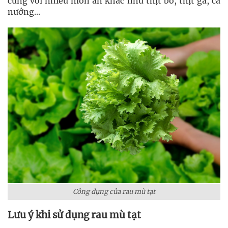
cùng với nhiều món ăn khác như thịt bò, thịt gà, cá
nướng...
Công dụng của rau mù tạt
Lưu ý khi sử dụng rau mù tạt