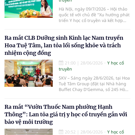
Hà Nội, ngày 09/7/2026 – Hội thảo
quốc tế với chủ đề "Xu hướng phát
triển Y học cổ truyền và kết hợp
Đông – Tây y trong kỷ nguyên mới"
đã chính thức diễn ra tại Trường Y
Ra mắt CLB Dưỡng sinh Kinh lạc Nam truyền
– Dược Phenikaa. Sự kiện do Đại
học Phenikaa tổ chức, quy tụ gần
Hoa Tuệ Tâm, lan tỏa lối sống khỏe và trách
500 đại biểu là đại diện các cơ
nhiệm cộng đồng
quan quản lý, cơ sở đào tạo, bệnh
viện cùng đông đảo chuyên gia,
21:00
|
28/06/2026
Y học cổ
nhà khoa học, bác sĩ và giảng viên
truyền
hàng đầu trong nước và quốc tế.
SKV – Sáng ngày 28/6/2026, tại Hoa
Tuệ Tâm Group (đặt tại Nhà hàng
Buffet Chay D'Gemma, số 245 Hòa
Bình, phường Phú Thạnh, TP.HCM),
Hệ sinh thái Hoa Tuệ Tâm và Phòng
Ra mắt “Vườn Thuốc Nam phường Hạnh
khám Dr. Khỏe đã phối hợp tổ chức
Lễ ra mắt CLB Dưỡng sinh Kinh lạc
Thông”: Lan tỏa giá trị y học cổ truyền gắn với
Nam truyền Hoa Tuệ Tâm với chủ
bảo vệ môi trường
đề "Kế thừa tinh hoa – Lan tỏa giá
trị", thu hút hơn 40 đại biểu, khách
20:52
|
28/06/2026
Y học cổ