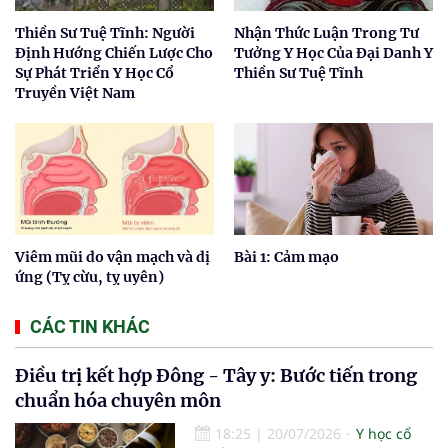
Thiền Sư Tuệ Tĩnh: Người
Nhận Thức Luận Trong Tư
Định Hướng Chiến Lược Cho
Tưởng Y Học Của Đại Danh Y
Sự Phát Triển Y Học Cổ
Thiền Sư Tuệ Tĩnh
Truyền Việt Nam
Viêm mũi do vận mạch và dị
Bài 1: Cảm mạo
ứng (Tỵ cừu, tỵ uyên)
CÁC TIN KHÁC
Điều trị kết hợp Đông - Tây y: Bước tiến trong
chuẩn hóa chuyên môn
18:25
|
20/07/2026
Y học cổ