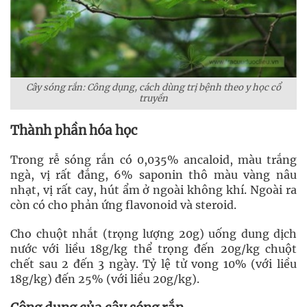
Cây sóng rắn: Công dụng, cách dùng trị bệnh theo y học cổ
truyền
Thành phần hóa học
Trong rễ sóng rắn có 0,035% ancaloid, màu trắng
ngà, vị rất đắng, 6% saponin thô màu vàng nâu
nhạt, vị rất cay, hút ẩm ở ngoài không khí. Ngoài ra
còn có cho phản ứng flavonoid và steroid.
Cho chuột nhắt (trọng lượng 20g) uống dung dịch
nước với liều 18g/kg thể trọng đến 20g/kg chuột
chết sau 2 đến 3 ngày. Tỷ lệ tử vong 10% (với liều
18g/kg) đến 25% (với liều 20g/kg).