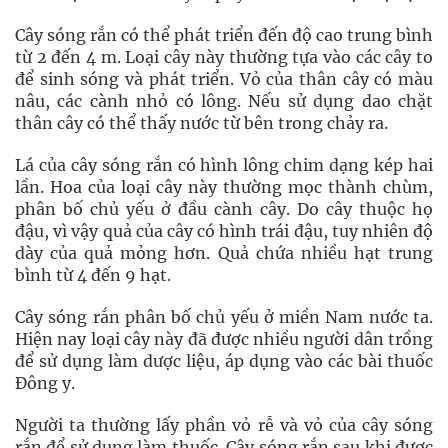
Cây sóng rắn có thể phát triển đến độ cao trung bình
từ 2 đến 4 m. Loại cây này thường tựa vào các cây to
để sinh sóng và phát triển. Vỏ của thân cây có màu
nâu, các cành nhỏ có lông. Nếu sử dụng dao chặt
thân cây có thể thấy nước từ bên trong chảy ra.
Lá của cây sóng rắn có hình lông chim dạng kép hai
lần. Hoa của loại cây này thường mọc thành chùm,
phân bố chủ yếu ở đầu cành cây. Do cây thuộc họ
đậu, vì vậy quả của cây có hình trái đậu, tuy nhiên độ
dày của quả mỏng hơn. Quả chứa nhiều hạt trung
bình từ 4 đến 9 hạt.
Cây sóng rắn phân bố chủ yếu ở miền Nam nước ta.
Hiện nay loại cây này đã được nhiều người dân trồng
để sử dụng làm dược liệu, áp dụng vào các bài thuốc
Đông y.
Người ta thường lấy phần vỏ rễ và vỏ của cây sóng
rắn để sử dụng làm thuốc. Cây sóng rắn sau khi được