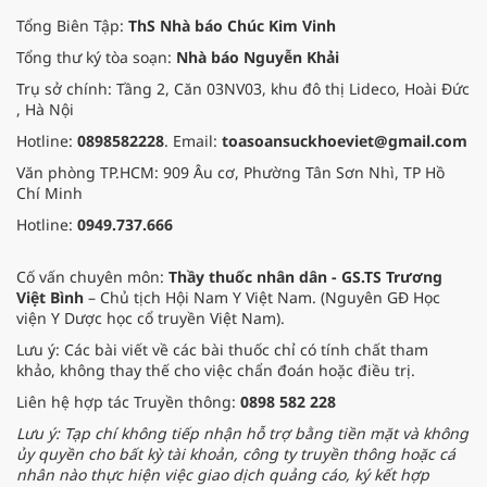
dịu cơn đau và nâng cao sức khỏe
Tổng Biên Tập:
ThS Nhà báo Chúc Kim Vinh
cho các cựu chiến binh trước sự
Tổng thư ký tòa soạn:
Nhà báo Nguyễn Khải
thay đổi đột ngột của thời tiết.
Trụ sở chính: Tầng 2, Căn 03NV03, khu đô thị Lideco, Hoài Đức
, Hà Nội
Hotline:
0898582228
. Email:
toasoansuckhoeviet@gmail.com
Văn phòng TP.HCM: 909 Âu cơ, Phường Tân Sơn Nhì, TP Hồ
Chí Minh
Hotline:
0949.737.666
Cố vấn chuyên môn:
Thầy thuốc nhân dân - GS.TS Trương
Việt Bình
– Chủ tịch Hội Nam Y Việt Nam. (Nguyên GĐ Học
viện Y Dược học cổ truyền Việt Nam).
Lưu ý: Các bài viết về các bài thuốc chỉ có tính chất tham
khảo, không thay thế cho việc chẩn đoán hoặc điều trị.
Liên hệ hợp tác Truyền thông:
0898 582 228
Lưu ý: Tạp chí không tiếp nhận hỗ trợ bằng tiền mặt và không
ủy quyền cho bất kỳ tài khoản, công ty truyền thông hoặc cá
nhân nào thực hiện việc giao dịch quảng cáo, ký kết hợp