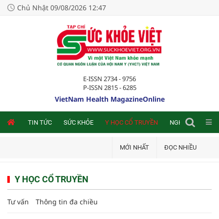
Chủ Nhật 09/08/2026 12:47
E-ISSN 2734 - 9756
P-ISSN 2815 - 6285
VietNam Health MagazineOnline
NLINE
TIN TỨC
SỨC KHỎE
Y HỌC CỔ TRUYỀN
NGHIÊN CỨU TRA
MỚI NHẤT
ĐỌC NHIỀU
Y HỌC CỔ TRUYỀN
Tư vấn
Thông tin đa chiều