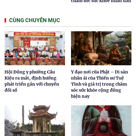
chăm sóc sức khỏe nhân dân
CÙNG CHUYÊN MỤC
Hội Đông y phường Cầu
Y đạo nơi cửa Phật – Di sản
Kiệu ra mắt, định hướng
nhân ái của Thiền sư Tuệ
phát triển gắn với chuyển
Tĩnh và giá trị trong chăm
đổi số
sóc sức khỏe cộng đồng
hiện nay