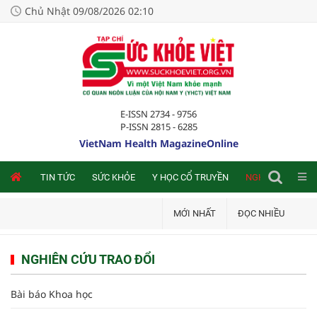
Chủ Nhật 09/08/2026 02:10
E-ISSN 2734 - 9756
P-ISSN 2815 - 6285
VietNam Health MagazineOnline
NLINE
TIN TỨC
SỨC KHỎE
Y HỌC CỔ TRUYỀN
NGHIÊN CỨU TRA
MỚI NHẤT
ĐỌC NHIỀU
NGHIÊN CỨU TRAO ĐỔI
Bài báo Khoa học