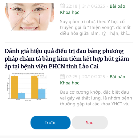
22:18
|
31/10/2025
Bài báo
Khoa học
Suy giảm trí nhớ, theo Y học cổ
truyền gọi là “Thiện vong”, do mất
điều hòa giữa Tâm, Tỳ, Thận, khí
huyết và tinh thần. Nguyên nhân
gồm thận tinh hư, tâm thận bất
Đánh giá hiệu quả điều trị đau bằng phương
giao, tâm tỳ hư, đàm trọc nhiễu
tâm, huyết ứ xung tâm.
pháp châm tả bằng kim tiêm kết hợp hút giảm
áp tại bệnh viện PHCN tỉnh Lào Cai
07:25
|
20/10/2025
Bài báo
Khoa học
Đau cơ xương khớp, đặc biệt đau
vai gáy và thắt lưng, là nhóm bệnh
thường gặp tại các khoa YHCT và
PHCN, chiếm 30–50% bệnh nhân
điều trị.
Trước
Sau