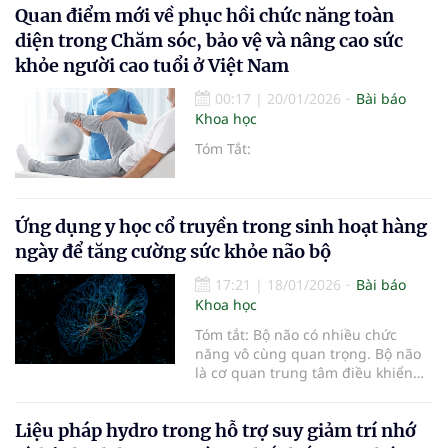
Quan điểm mới về phục hồi chức năng toàn
diện trong Chăm sóc, bảo vệ và nâng cao sức
khỏe người cao tuổi ở Việt Nam
00:17
|
20/01/2026
Bài báo
Khoa học
Tóm Tắt:
Ứng dụng y học cổ truyền trong sinh hoạt hàng
ngày để tăng cường sức khỏe não bộ
17:21
|
18/01/2026
Bài báo
Khoa học
Tóm tắt: Bộ não có nhiều chức
năng vô cùng quan trọng. Bộ não
là cơ quan trung tâm điều khiển
mọi hoạt động sống của con
người, điều khiển lời nói, suy nghĩ,
Liệu pháp hydro trong hỗ trợ suy giảm trí nhớ
hành động, cảm xúc, tư duy, đến