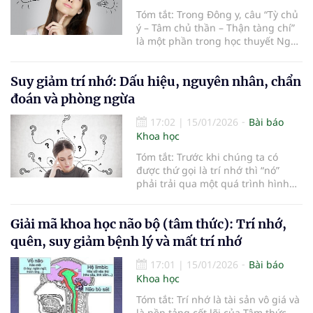
Tóm tắt: Trong Đông y, câu “Tỳ chủ
ý – Tâm chủ thần – Thận tàng chí”
là một phần trong học thuyết Ngũ
tạng và tinh thần (Ngũ tạng tàng
thần), nói về mối liên hệ giữa các
Suy giảm trí nhớ: Dấu hiệu, nguyên nhân, chẩn
cơ quan nội tạng và hoạt động tinh
thần – tâm lý của con người.
đoán và phòng ngừa
17:02
|
15/01/2026
Bài báo
Khoa học
Tóm tắt: Trước khi chúng ta có
được thứ gọi là trí nhớ thì “nó”
phải trải qua một quá trình hình
thành tuần tự như sau: Khi chúng
ta nhìn, nghe hoặc cảm nhận thấy
Giải mã khoa học não bộ (tâm thức): Trí nhớ,
một sự vật hoặc một hiện tượng
nào đó, bộ não sẽ ghi nhớ những
quên, suy giảm bệnh lý và mất trí nhớ
điều này và tự sắp xếp lại. Khi
chúng ta lặp đi lặp lại những điều
17:01
|
15/01/2026
Bài báo
này, não bộ sẽ tự động chuyển
Khoa học
những dữ liệu đã được sắp xếp đó
Tóm tắt: Trí nhớ là tài sản vô giá và
từ trí nhớ tạm thời thành trí nhớ
là nền tảng cốt lõi của Tâm thức