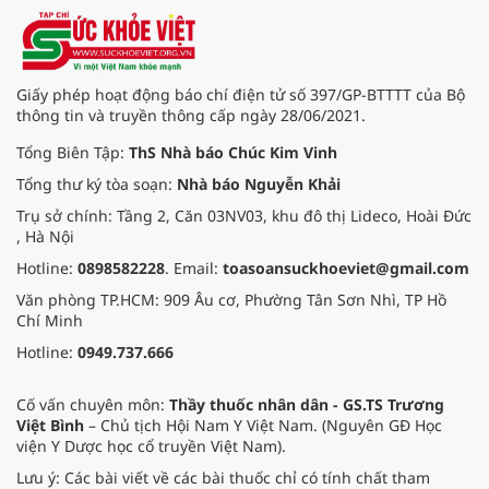
Giấy phép hoạt động báo chí điện tử số 397/GP-BTTTT của Bộ
thông tin và truyền thông cấp ngày 28/06/2021.
Tổng Biên Tập:
ThS Nhà báo Chúc Kim Vinh
Tổng thư ký tòa soạn:
Nhà báo Nguyễn Khải
Trụ sở chính: Tầng 2, Căn 03NV03, khu đô thị Lideco, Hoài Đức
, Hà Nội
Hotline:
0898582228
. Email:
toasoansuckhoeviet@gmail.com
Văn phòng TP.HCM: 909 Âu cơ, Phường Tân Sơn Nhì, TP Hồ
Chí Minh
Hotline:
0949.737.666
Cố vấn chuyên môn:
Thầy thuốc nhân dân - GS.TS Trương
Việt Bình
– Chủ tịch Hội Nam Y Việt Nam. (Nguyên GĐ Học
viện Y Dược học cổ truyền Việt Nam).
Lưu ý: Các bài viết về các bài thuốc chỉ có tính chất tham