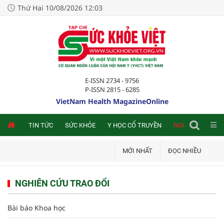
Thứ Hai 10/08/2026 12:03
E-ISSN 2734 - 9756
P-ISSN 2815 - 6285
VietNam Health MagazineOnline
NLINE
TIN TỨC
SỨC KHỎE
Y HỌC CỔ TRUYỀN
NGHIÊN CỨU TRA
MỚI NHẤT
ĐỌC NHIỀU
NGHIÊN CỨU TRAO ĐỔI
Bài báo Khoa học