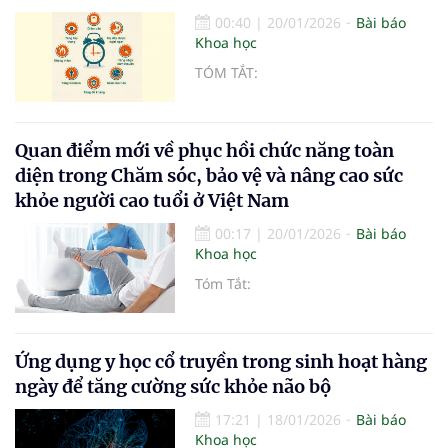
00:40
|
20/01/2026
Bài báo
Khoa học
TÓM TẮT:
Quan điểm mới về phục hồi chức năng toàn
diện trong Chăm sóc, bảo vệ và nâng cao sức
khỏe người cao tuổi ở Việt Nam
00:17
|
20/01/2026
Bài báo
Khoa học
Tóm Tắt:
Ứng dụng y học cổ truyền trong sinh hoạt hàng
ngày để tăng cường sức khỏe não bộ
17:21
|
18/01/2026
Bài báo
Khoa học